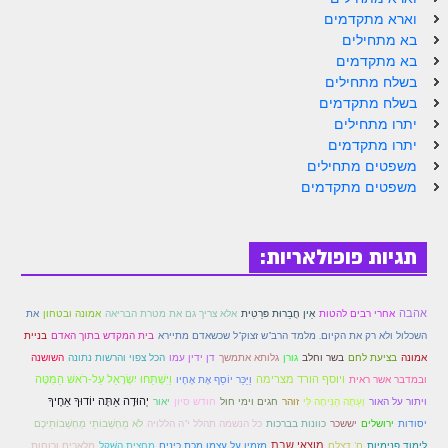
הזוהר הקדוש ויחי מתקדמים
וארא מתקדמים
ספר הזוהר – שמות
בא מתחילים
בא מתקדמים
הזוהר הקדוש שמות מתחילים
בשלח מתחילים
בשלח מתקדמים
הזוהר הקדוש שמות מתקדמים
יתרו מתחילים
יתרו מתקדמים
הזוהר הקדוש וארא מתחילים
משפטים מתחילים
משפטים מתקדמים
הזוהר הקדוש וארא מתקדמים
הזוהר הקדוש בא מתחילים
תגיות פופולאריות:
הזוהר הקדוש בא מתקדמים
הזוהר הקדוש בשלח מתחילים
אהבה
אחרי רבים להטות
אֵין חֲבֵרוּת פּרַטִית
אלא צריך גם את מטרת הבריאה
אמונה ובטחון
את
הזוהר הקדוש בשלח מתקדמים
השכלול ולא רק את הקיום. מלמד הרב"ש זצוק"ל שכשאדם מתיירא
בית המקדש בתוך האדם
בניית
אמונה
בציעת לחם
בשר וחלב
גורן
גלותא אתמשך
דן ידין עמו
הכל צפוי והרשות נתונה
השושנה
הזוהר הקדוש יתרו מתחילים
ויוסף הורד מצרימה
וַיִּשְׁתַּחוּ יִשְׂרָאֵל עַל-רֹאשׁ הַמִּטָּה
ובמדבר אשר ראית
וַיַּכֵּר יוֹסֵף אֶת אֶחָיו
יְהוּדָה אַתָּה יוֹדוּךָ אַחֶיךָ
ויתור על האור
וְעַתָּה הַנִּיחָה לִּי
זוהר
חגים וימי חול
חודש סיון
יאור
הזוהר הקדוש יתרו מתקדמים
יסודות
ירושלים
יששכר
כוונות בברכות
כל הנשמה תהלל י"ה הללויה
לֹא מַחְשְׁבוֹתַי מַחְשְׁבוֹתֵיכֶם
משפטים מתחילים
מוצאי שבת
לימוד פנימיות
ם' דצלם
מזמין על עצמו מכת כינים
מַחֲצִית הַשֶּׁקֶל
מלאכים וכוחות