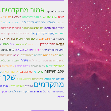
אמור מתקדמים
אור הגנוז לצדיקים
א
ארץ ישראל
ב' רקיעין
בא ויבט או
מינים
ב' נוקבי דפרדשקא
בשלח זוהר חדש למתחילים
הב
ויבט בה
ד' יסודות ארמ"ע
הרמת ידיים למעלה
הולדה הבנה חדשה
הַט הַחֶרֶב הַמִּתְהַפֶּכֶת
הַתַּנִּים הָרֹבֵץ בְּתוֹךְ יְאֹרָיו
ו
השבטים
ויקץ - מה נורא המקום הזה
זָכוֹר אֶת יוֹם הַ
שמה רחובות
וישב יעקב
וּנְחֹשֶׁת וּתְכֵלֶת וְאַרְגָּמָן
לְקַדְּשׁו
יראה
חדרי המשכן
חצות לילה
יובל
י"ג חיוורתא
כל
לקיחת אישה
מ
המוסיף רצון לפרטיות
לוויתן
למוד קבלה בלילה
ומוט
מלאכת הסולם
מצפון עלולה
מלחמה
מְעָרוֹת צֻרִים
מצחא
משיח
להיפתח הרעה.
מַשְׁגִּיחַ מִן הַחַלֹּנוֹת
משמרות של מלאכי
המחשבות
עליית הנשמה
עסק התורה
עיניים
עמידה בניסיון
ע
עקב השקפה
צל
פריעה
קטרוג הלבנה
קרומא דאווירא
קר
שלך ל
רזין דשבת
דאווירה
רוח הקודש
שלושה גווונים
מתקדמים
שפתיים
שתיקה בתריין
תוכל לז
תפקיד 
בתפיסה החדשה של עולם הבינה
תיקוני הזוהר לקריאה
העולם