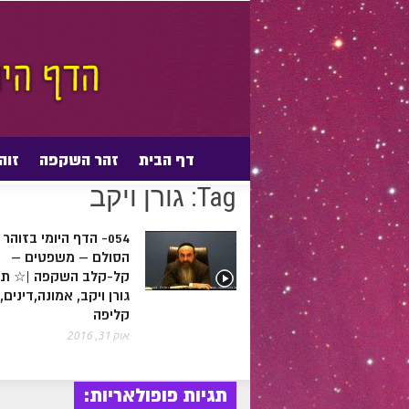
דף הבית
זהר השקפה
זוה
דף הבית
Posts tagged with "גורן ויקב"
Tags
Tag: גורן ויקב
054- הדף היומי בזוהר
הסולם – משפטים –
קל-קלב השקפה |☆ תג
גורן ויקב, אמונה,דינים,
קליפה
אוק 31, 2016
תגיות פופולאריות: