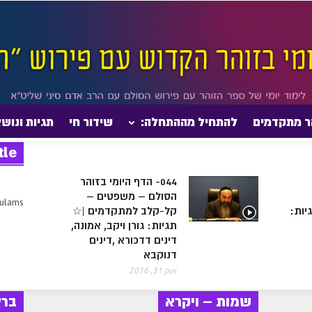
ר מתקדמים
להתחיל מההתחלה:
שידור חי
תגיות ונוש
tle
044- הדף היומי בזוהר
הסולם – משפטים –
sulams
יות:
קל-קלב למתקדמים |☆
תגיות: גורן ויקב, אמונה,
דינים דדכורא ,דינים
דנוקבא
אוק 31, 2016
שמות – ויקרא
בר