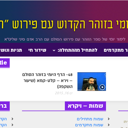
ר מתקדמים
להתחיל מההתחלה:
שידור חי
תגיות ונוש
tle
48- הדף היומי בזוהר הסולם
– וירא – קלט-קמא (שיעור
השקפה)
ינו 16, 2015
שמות – ויקרא
בר
שמות מתחילים
הקדמ
יתוֹ
שמות מתקדמים
הקדמ