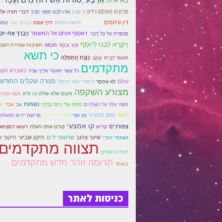
בָּאוּ
אליהו
פְּרָקִים הָעוֹלָם נידון
ג' קווין
גּוּרוּ לָכֶם מִפְּנֵי חֶרֶב
דברי תורה על
דין ורחמים
דין שמים
דרגה רוחנית
דרך אמת
הבוקר אור
הַתְּש
ויאסוף אותם אל המשמר
וַיְבָרֶךְ אֶת-יוֹס
מֶכָפֶּרת עַל כָּל דָּבָר.
וַיִּקְרָא לִבְנוֹ לְיוֹסֵף
זָהָב וָכֶסֶף
חכמה
חשיבות שמירת השב
כי תשא
כַּוָּנַת הַתְּפִלָּה
תֹאמַר לְבֵית יַעֲקֹב
מתקדמים
כשברא הקב
כֹּל אֲשֶׁר תֹּאמַר אֵלֶיךָ שָׂרָה
מנורה שקלים החודש
עולם
לֹא אֶחְסָר
לימודי זוהר בכולל
מצורע השקפה
מקום שלא שולט בו ס"א
מֹשֶׁה אַהֲרֹן 
נשמות
עי
מֹשֶׁה עָלָה אֶל הָאֱלֹהִים
מֵתָה עָלַי רָחֵל בַּדֶּרֶךְ
עב
עבד
ויושר
עסק התורה
פקיחו דעינין
עץ ופרי
פרישת ידים למעלה
קו אמצעי
צפורניים
קדיש
קודם אתה תעלה
רעווא דמצחא
שיער צהוב
שרטוטי ידים
תיקון שביעי
תיקוני 
נשמתי יהודי
תצווה מתקדמים
תכלית האדם
תרומה זוהר חדש מתקדמים
בשופר
כניסות לאתר