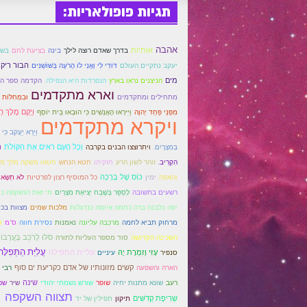
תגיות פופולאריות:
אהבה
אותיות
בדרך שאדם רוצה לילך
בינה
בציעת לחם
בשב
דּוֹדִי לִי וַאֲנִי לוֹ הָרֹעֶה בַּשּׁוֹשַׁנִּים
הבור ריק ו
יעקב נתקיים העולם
מים
הנפרדות היא הנפילה.
הניצנים נראו בארץ
הקדמה ספר הז
וארא מתקדמים
מתחילים ומתקדמים
וּבִמְחִלּוֹת 
וַיָּקָם מֶלֶךְ ח
מִפְּנֵי פַּחַד יְהוָה
וַיִּירְאוּ הָאֲנָשִׁים כִּי הוּבְאוּ בֵּית יוֹסֵף
ויקרא מתקדמים
וַיַּרְא יַעֲקֹב כִּי
בְּמִצְרָיִם.
וְכָל הָעָם רֹאִים אֶת הַקּוֹלֹת
ו
ויתרוצצו הבנים בקרבה
הִקְרִיב.
זוהר לשון הרע
חזקיהו
חטא הנחש
חטאו משקה מלך מצ
כּוֹס שֶׁל בְּרָכָה
והאפה
ימין
כל המוסיף רצון לפרטיות
לֹא תִשָּׂא
לְסַפֵּר בְּשֶׁבַח יְצִיאַת מִצְרַיִם
רשעים בתשובה
מי זאת הנשקפה כ
מלכות שמים
יפה כלבנה ברה כחמה איומה כנדגלות
מצוות בכו
מרכבה עליונה
נסירת חווה
מרחוק תביא לחמה
נאמנות
ס"מ
ס
סֹלּוּ לָרֹכֵב בָּעֲרָבו
השכינה הקדושה
סוד מספר העליות לתורה
עֲלִיַּת הַתְּפִלָּה
עָזִּי וְזִמְרָת יָהּ
עליית התפילה
סנפיר
עיניים
קשים מזונותיו של אדם כקריעת ים סוף
הארה והשפעה
רבי 
שופר
שינה
רעב
שונא מתנות יחיה
שורש נשמתי יהודי
שיר
שכ
תצווה השקפה
שְרִיפָת קְדשִּׁים
תיקון
תפילין של יד