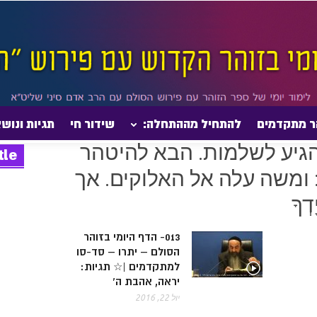
ר מתקדמים
להתחיל מההתחלה:
שידור חי
תגיות ונוש
Posts  "דווקא כאן יכול להגיע לשלמות. הבא להיטהר מסייעים אותו שכתוב: ומשה עלה אל
ל להגיע לשלמות. הבא להיטהר
tle
 ומשה עלה אל האלוקים. אך
ְךָ
013- הדף היומי בזוהר
הסולם – יתרו – סד-סו
למתקדמים |☆ תגיות:
יראה, אהבת ה'
יול 22, 2016