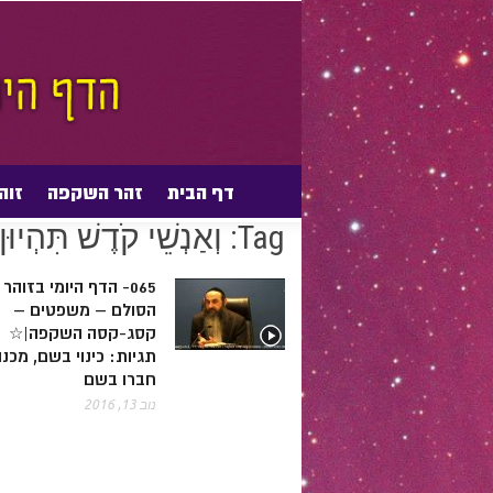
דף הבית
זהר השקפה
זוה
דף הבית
Posts tagged with "וְאַנְשֵׁי קֹדֶשׁ תִּהְיוּן לִי"
Tags
Tag: וְאַנְשֵׁי קֹדֶשׁ תִּהְיוּן לִי
065- הדף היומי בזוהר
הסולם – משפטים –
קסג-קסה השקפה|☆
תגיות: כינוי בשם, מכנ
חברו בשם
נוב 13, 2016