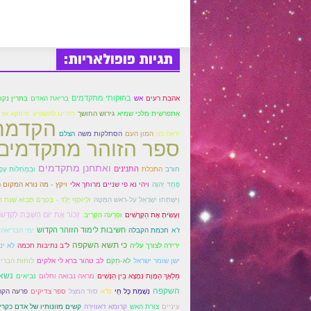
תגיות פופולאריות:
בחוקותי מתקדמים
אהבת רעים
אש
בריאת האדם
בתרין נקוד
אתפרשית מלכי שמיא
גירוש החושך
דהיינו להשפיע. ודווקא אז 
הקדמת
יראה כזו
המון העם
הסתלקות משה
הצלם
ספר הזוהר מתקדמים
ואתחנן מתקדמים
התנינים
חורב
התכלת
וּבִמְחִלּוֹת עָפָ
פַּחַד יְהוָה
ויהי נא פי שניים מרוחך אלי
ויקץ - מה נורא המקום 
וַיִּשְׁתַּחוּ יִשְׂרָאֵל עַל-רֹאשׁ הַמִּטָּה
וּלְיוֹסֵף יֻלַּד - בְּטֶרֶם תָּבוֹא שְׁנַת ה
זָכוֹר אֶת יוֹם הַשַּׁבָּת לְקַדְּשׁו
וְעָשִׂיתָ אֶת הַקְּרָשִׁים
וּפַרְעֹה הִקְרִיב.
חכמת הקבלה
חשיבות לימוד הזוהר הקדוש
ז"א
ימי הבריאה
כי תשא השקפה
ירידה לצורך עליה
ל"ב נתיבות חכמה
לא ינ
ישן שומר ישראל
לֹא-תִקֹּם
לב טהור ברא לי אלקים
לוחות הברי
נשא
מַלְאָךְ הַמָּוֶת נִמְצָא בֵּין הַנָּשִׁים
מראה נבואה וחלום
נביאים
השקפה
ס"א
נִשְׁמַת כָּל חַי
סוד המצל
ספר צדיקים
פרעה הקר
קשים מזונותיו של אדם כקרי
עיניים
צורת האש
קרומא דאווירה