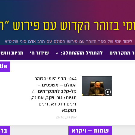
ר מתקדמים
להתחיל מההתחלה:
שידור חי
תגיות ונוש
tle
044- הדף היומי בזוהר
הסולם – משפטים –
קל-קלב למתקדמים |☆
תגיות: גורן ויקב, אמונה,
דינים דדכורא ,דינים
דנוקבא
אוק 31, 2016
שמות – ויקרא
בר