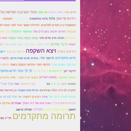
גָלְגַלֵי הַמֶּרְכָּבָה הַקְּדוֹשָׁה [ג
אדם סיני
אופני הקדש
אין סוף
רתיכא קדישא]
גלות
גלות מתמשכת
דרגת ישראל
האמונה - 
המקשרת בין האדם לאלוקים. תחילת הקשר ועוד לפני הגעה ל
המקלות
הבכורה
הזדווג חכמה בשבילים שלו
המחמר
הִנְנִי מַפְרְ
וְהִרְבִּיתִךָ
הצלם
הרב אדם סיני
וְאַתָּה תֶּחֱזֶה בְּסוֹד הַמֶּצַח
והנה 
וַיְדַבֵּר אֱלֹהִים
וילך ראובן - ויהיו בני יעקב שנים עשר
וי
יוצאת
ויצא השקפה
דודאים בשדה
וישב
ויריצהו בן הבור
חדש מתקדמים
וליוסף יולד- בטרם תבוע שנת הרעב
וְלַמִּצְרִ
וְעֹז מֶלֶךְ מִשְׁפָּט אָהֵב
חודשי הזכר וחודשי הנקבה בשנה
חופש ה
לך לך זוהר חדש מתקד
תיקוני זקן
י"ג תיקונים
לימוד פנימי
מאמר השושנה
מוחא דאוירא
מקום יש ביישוב - שלא מתים ש
עבד עברי
ממוות
משה
נביאים
נס
נפרדות
סוד הרפואה
סנה
חזקיהו לא היה חולה שהתרפא
עדות אות השבת
עין אדומה של 
רקיעים דעשיה
עליות לתורה בימי חול
צורה
שה עלה למרום
שי
מידת הרחמים בדין
שנת סוס של דוד המלך
שפתיים
שתיקה
ת
תפילה
ראשון
תיקוני הזוהר תרגום
תפילה מיושב
תרומה מתקדמים
תרי"ג מצו