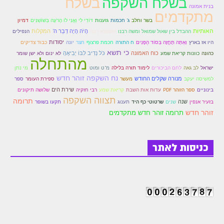
בשלח השקפה
בשלח
בנית אמונה
מתקדמים
הזוהר הקדוש משפטים מתקדמים
בשר וחלב
דּוֹדִי לִי וַאֲנִי לוֹ הָרֹעֶה בַּשּׁוֹשַׁנִּים
דמיון
ג' חכמות
גזענות
האותיות
הָיׂה הָיָה דְבַר ה'
המקלות
ההבדל בין שאול שמואל ומשה רבנו
הושענא רבה
הנפילים
הזוהר הקדוש תרומה השקפה
וְאַתָּה תֶּחֱזֶה בְּסוֹד הַפָּנִים
יסודות
היו אז בארץ
ח התורה
חכמת פרצוף
חצר
יונה
כבוד צדיקים
כי תשא
כוח האמונה
כֹּל נְדִיב לִבּוֹ יְבִיאֶהָ
לא ינום ולא ישן שומר
כהונה
כוונות קריאת שמע
הזוהר הקדוש תרומה מתקדמים
מהתחלה
ישראל
לחם הביכורים
מ"ט ומוט
לב גאה
לימוד תורה בלילה
מי נתן
הזוהר הקדוש ספרא דצניעותא
נח השקפה זוהר חדש
מנורה שקלים החודש
מעשר
למשיסה יעקב
ספירת העומר
ספר
שירת הים
בינוניים
ספר הזוהר PDF
עדות אות השבת
קריאת שמע
רבי חזקיה
שלושה תיקונים
הזוהר הקדוש תצווה השקפה
תצווה השקפה
תרומה
שנה
בזעיר אנפין
שנים
שרטוטי כף היד
תענוג
תקעו בשופר
הזוהר הקדוש תצווה מתקדמים
זוהר חדש
תרומה זוהר חדש מתקדמים
ספר הזוהר הקדוש כי תשא השקפה
כניסות לאתר
ספר הזוהר הקדוש כי תשא מתקדמים
ספר הזוהר הקדוש ויקהל השקפה
ספר הזוהר הקדוש ויקהל מתקדמים
ספר הזוהר הקדוש פיקודי מתחילים
ספר הזוהר הקדוש פיקודי מתקדמים