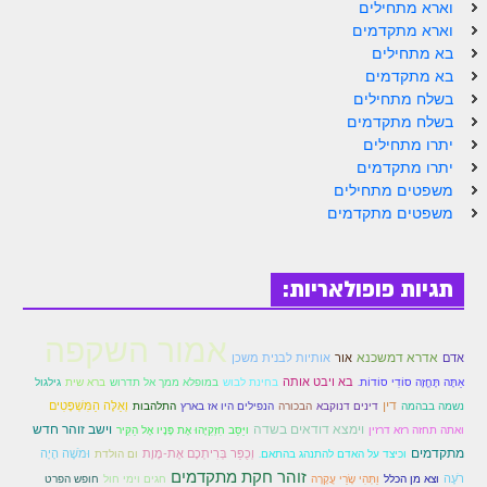
הזוהר הקדוש ויחי מתקדמים
וארא מתחילים
וארא מתקדמים
ספר הזוהר – שמות
בא מתחילים
בא מתקדמים
הזוהר הקדוש שמות מתחילים
בשלח מתחילים
בשלח מתקדמים
הזוהר הקדוש שמות מתקדמים
יתרו מתחילים
הזוהר הקדוש וארא מתחילים
יתרו מתקדמים
משפטים מתחילים
הזוהר הקדוש וארא מתקדמים
משפטים מתקדמים
הזוהר הקדוש בא מתחילים
הזוהר הקדוש בא מתקדמים
תגיות פופולאריות:
הזוהר הקדוש בשלח מתחילים
אמור השקפה
אדרא דמשכנא
אדם
אור
אותיות לבנית משכן
הזוהר הקדוש בשלח מתקדמים
בא ויבט אותה
אַתָּה תֶּחֱזֶה סוֹדִי סוֹדוֹת.
בחינת לבוש
במופלא ממך אל תדרוש
ברא שית
גילגול
הזוהר הקדוש יתרו מתחילים
דין
וְאֵלֶּה הַמִּשְׁפָּטִים
נשמה בבהמה
דינים דנוקבא
הבכורה
הנפילים היו אז בארץ
התלהבות
וימצא דודאים בשדה
וישב זוהר חדש
ואתה תחזה רזא דרזין
ויַּסֵּב חִזְקִיָּהוּ אֶת פָּנָיו אֶל הַקִּיר
הזוהר הקדוש יתרו מתקדמים
מתקדמים
וְכֻפַּר בְּרִיתְכֶם אֶת-מָוֶת
וּמֹשֶׁה הָיָה
וכיצד על האדם להתנהג בהתאם.
ום הולדת
זוהר חקת מתקדמים
רֹעֶה
וצא מן הכלל
וַתְּהִי שָׂרַי עֲקָרָה
חגים וימי חול
חופש הפרט
משפטים מתחילים