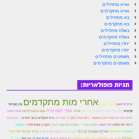
הזוהר הקדוש ויחי מתקדמים
וארא מתחילים
וארא מתקדמים
ספר הזוהר – שמות
בא מתחילים
הזוהר הקדוש שמות מתחילים
בא מתקדמים
בשלח מתחילים
הזוהר הקדוש שמות מתקדמים
בשלח מתקדמים
יתרו מתחילים
הזוהר הקדוש וארא מתחילים
יתרו מתקדמים
משפטים מתחילים
הזוהר הקדוש וארא מתקדמים
משפטים מתקדמים
הזוהר הקדוש בא מתחילים
הזוהר הקדוש בא מתקדמים
תגיות פופולאריות:
הזוהר הקדוש בשלח מתחילים
אחרי מות מתקדמים
הזוהר הקדוש בשלח מתקדמים
אדם הראשון
אופני הקדש
אֵין חֲבֵרוּת
אֹסְרִי לַגֶּפֶן עִירֹה
אַתָּה הָרְאֵתָ לָדַעַת
פּרַטִית
אלא צריך גם את מטרת הבריאה
אליהו
אתה תחזה
הזוהר הקדוש יתרו מתחילים
ב' משיחים
ברזא דעיניים
אתר אית בישובא - דלא מתין תמן
בית המקדש בתוך האדם
ג' האמונות
הקב"ה נקרא אדנ"י
דיבור אל הסלע
דרך אמת
הפעם אוֹדֶה – ותקרא את שמו יהודה
הקשבה
הזוהר הקדוש יתרו מתקדמים
התנינים
וַיַּרְא יִשְׂרָאֵל אֶת הַיָּד
וְאָכַלְתָּ וְשָׂבָעְתָּ וּבֵרַכְתָּ
וַיִּבְנֵהוּ שֶׁבַע שָׁנִים
אמונית
ויבן לו בית
הַגְּדֹלָה
משפטים מתחילים
וְעָבַר עַל הַמַּשְׁקוֹף וְעַל שְׁתֵּי הַמְּזוּזֹת
י"ג תיקוני דיקנא
ימי חול
כוכבים
יופ הכיפורים