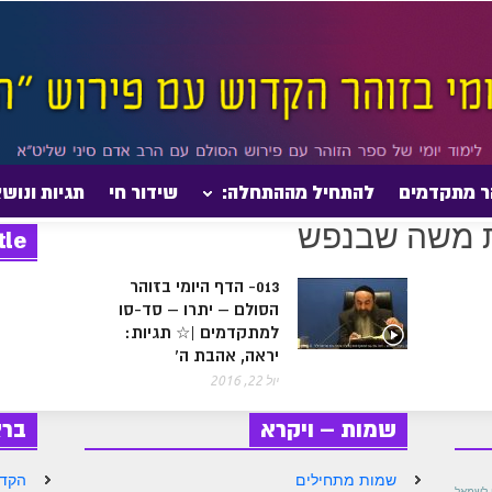
ר מתקדמים
להתחיל מההתחלה:
שידור חי
תגיות ונוש
tle
013- הדף היומי בזוהר
הסולם – יתרו – סד-סו
למתקדמים |☆ תגיות:
יראה, אהבת ה'
יול 22, 2016
שמות – ויקרא
בר
שמות מתחילים
הקדמ
ין לשמאל