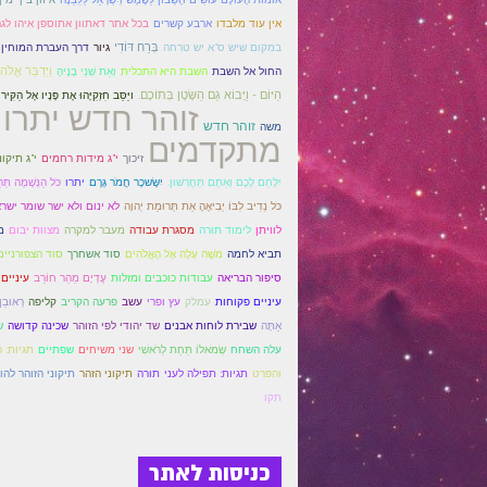
ארבע קשרים
אין עוד מלבדו
בכל אתר דאתוון אתוספן איהו לג
בְּרַח דּוֹדִי
גיור
במקום שיש ס"א יש טרחה
דרך העברת המוחין 
וַיְדַבֵּר אֱלֹה
החול אל השבת
השבת היא התכלית
וְאֵת שְׁנֵי בָנֶיהָ
הַיּוֹם - וַיָּבוֹא גַם הַשָּׂטָן בְּתוֹכָם.
ויַּסֵּב חִזְקִיָּהוּ אֶת פָּנָיו אֶל הַקִּיר
זוהר חדש יתרו
זוהר חדש
משה
מתקדמים
זיכוך
י"ג מידות רחמים
י"ג תיקונ
יִלָּחֵם לָכֶם וְאַתֶּם תַּחֲרִשׁוּן.
יִשָּׂשכָר חֲמֹר גָּרֶם
יתרו
כֹּל הַנְּשָׁמָה תְּהַ
כֹּל נְדִיב לִבּוֹ יְבִיאֶהָ אֵת תְּרוּמַת יְהוָה
לא ינום ולא ישר שומר ישר
לימוד תורה
לוויתן
מסגרת עבודה
מעבר למקרה
מצוות יבום
מ
תביא לחמה
מֹשֶׁה עָלָה אֶל הָאֱלֹהִים
סוד אשחרך
סוד הצפורניים
סיפור הבריאה
עבודות כוכבים ומזלות
עֶדְיָם מֵהַר חוֹרֵב
עיניים 
עמלק
רְאוּבֵן 
עיניים פקוחות
עץ ופרי
עשב
פרעה הקריב
קליפה
אַתָּה
שבירת לוחות אבנים
שד יהודי לפי הזוהר
שכינה קדושה
ש
עלה השחח
שְׂמֹאלוֹ תַּחַת לְרֹאשִׁי
שני משיחים
שפתיים
תגיות: כ
תיקוני הזהר
תיקוני הזוהר להו
והפרט
תגיות: תפילה לעני
תורה
תקו
כניסות לאתר