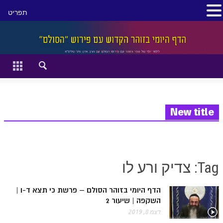
תפריט
סגור
דף הבית
זהר השקפה
זוהר מתקדמים
New title
להתחיל מההתחלה:
הקדמת ספר הזוהר מתחילים
Tag: צדיק ורע לו
הקדמת ספר הזוהר מתקדמים
הדף היומי בזוהר הסולם – פרשת כי תצא ד-ו |
ספר הזוהר בראשית
השקפה | שיעור 2
ספר הזוהר בראשית א' מתחילים
דצמ 8, 2019