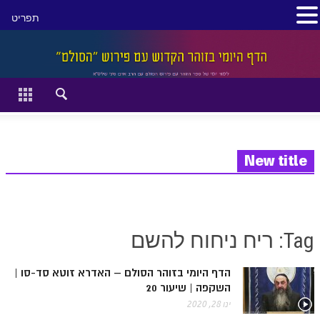
תפריט
סגור
דף הבית
זהר השקפה
זוהר מתקדמים
New title
להתחיל מההתחלה:
הקדמת ספר הזוהר מתחילים
Tag: ריח ניחוח להשם
הקדמת ספר הזוהר מתקדמים
הדף היומי בזוהר הסולם – האדרא זוטא סד-סו |
ספר הזוהר בראשית
השקפה | שיעור 20
ספר הזוהר בראשית א' מתחילים
ינו 28, 2020