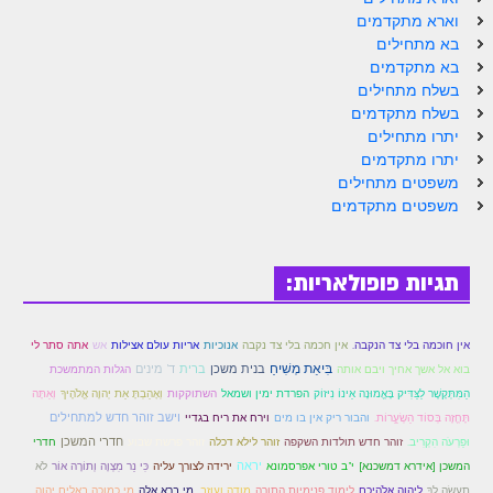
הזוהר הקדוש ויחי מתקדמים
וארא מתקדמים
ספר הזוהר – שמות
בא מתחילים
בא מתקדמים
הזוהר הקדוש שמות מתחילים
בשלח מתחילים
בשלח מתקדמים
הזוהר הקדוש שמות מתקדמים
יתרו מתחילים
יתרו מתקדמים
הזוהר הקדוש וארא מתחילים
משפטים מתחילים
משפטים מתקדמים
הזוהר הקדוש וארא מתקדמים
הזוהר הקדוש בא מתחילים
תגיות פופולאריות:
הזוהר הקדוש בא מתקדמים
הזוהר הקדוש בשלח מתחילים
אין חוכמה בלי צד הנקבה.
אין חכמה בלי צד נקבה
אנוכיות
אריות עולם אצילות
אש
אתה סתר לי
הזוהר הקדוש בשלח מתקדמים
בִּיאַת מְשִׁיחַ
בנית משכן
ברית
ד' מינים
בוא אל אשך אחיך ויבם אותה
הגלות המתמשכת
הַמִּתְּקָשֶׁר לַצַּדִּיק בָּאֱמוּנָה אֵינוֹ נִיזוֹק
הפרדת ימין ושמאל
השתוקקות
וְאָהַבְתָּ אֵת יְהוָה אֱלֹהֶיךָ
וְאַתָּה
הזוהר הקדוש יתרו מתחילים
וישב זוהר חדש למתחילים
תֶּחֱזֶה בְּסוֹד הַשְׂעַַָרוֹת.
והבור ריק אין בו מים
וירח את ריח בגדיי
זוהר חדש תולדות השקפה
חדרי המשכן
וּפַרְעֹה הִקְרִיב.
זוהר לילא דכלה
זוהר פרשת שבוע
חדרי
הזוהר הקדוש יתרו מתקדמים
יראה
המשכן [אידרא דמשכנא]
י"ב טורי אפרסמונא
ירידה לצורך עליה
כִּי נֵר מִצְוָה וְתוֹרָה אוֹר
לֹא
משפטים מתחילים
מי ברא אלה
תַעֲשֶׂה לְךָ
לַיהוָה אֱלֹהֵיכֶם
לימוד פנימיות התורה
מודה ועוזב.
מי כמוכה באלים יהוה