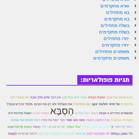
הזוהר הקדוש ויחי מתקדמים
וארא מתקדמים
ספר הזוהר – שמות
בא מתחילים
בא מתקדמים
הזוהר הקדוש שמות מתחילים
בשלח מתחילים
בשלח מתקדמים
הזוהר הקדוש שמות מתקדמים
יתרו מתחילים
יתרו מתקדמים
הזוהר הקדוש וארא מתחילים
משפטים מתחילים
משפטים מתקדמים
הזוהר הקדוש וארא מתקדמים
הזוהר הקדוש בא מתחילים
תגיות פופולאריות:
הזוהר הקדוש בא מתקדמים
הזוהר הקדוש בשלח מתחילים
אדם שופט את עצמו
אהבת הבורא
אוֹדֶה יְהוָה בְּכָל לֵבָב
אין דבר שלם מלב שבור
אין קיצורי דרך
הזוהר הקדוש בשלח מתקדמים
ברוחניות
אל תראי תולעת יעקב
אש מתלקחת
את השכלול ולא רק את הקיום. מלמד הרב"ש זצוק"ל
הַסַבָּא
שכשאדם מתיירא
ג' אבות
דיבור
הבל הבלים
השבת אבדה
השגת מדרגת חיה
הזוהר הקדוש יתרו מתחילים
הַשְּׁמִירָה שֶׁבַּשַּׁבָּת
וְאֶת הַמִּשְׁכָּן תַּעֲשֶׂה
וְהִנֵּה טוֹב מְאֹד
וַיַּכֵּר יוֹסֵף אֶת אֶחָיו
ויקח מאתם את שמעון
הזוהר הקדוש יתרו מתקדמים
ויתור על האור
זך
חיים לפי חוקי העליון
יונתי תמתי
יופ הכיפורים
יסוד
כהונה
כוונות קריאת שמע
כלי משכן ובצלאל
לֹא תִשְׁתַּחֲוֶה לָהֶם
לב אחד
לִבְנוֹת בֵּית הַמִּקְדָּשׁ שֶׁל מַטֵּה
לימוד פנימיות
לַעֲשׂוֹת
משפטים מתחילים