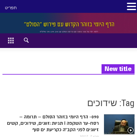
תפריט
סגור
דף הבית
זהר השקפה
זוהר מתקדמים
New title
להתחיל מההתחלה:
הקדמת ספר הזוהר מתחילים
Tag: שידוכים
הקדמת ספר הזוהר מתקדמים
090- הדף היומי בזוהר הסולם – תרומה –
ספר הזוהר בראשית
רסח-ער השקפה I תגיות:זווגים, שידוכים, קשים
ספר הזוהר בראשית א' מתחילים
זיווגים לפני הקב"ה כקריעת ים סוף
מרץ 7, 2017