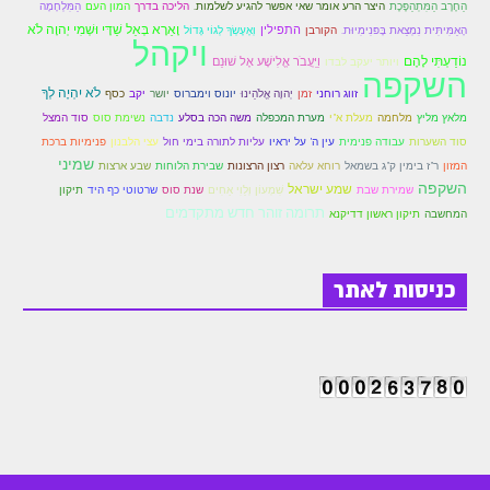
הַחֶרֶב הַמִּתְהַפֶּכֶת
היצר הרע אומר שאי אפשר להגיע לשלמות.
הליכה בדרך
המון העם
הַמִּלְחָמָה
וָאֵרָא בְּאֵל שַׁדָּי וּשְׁמִי יְהוָה לֹא
התפילין
וְאֶעֶשְׂךָ לְגוֹי גָּדוֹל
הָאַמִּיתִּית נִמְצֵאת בָּפּנִימִיוּת.
הקורבן
הזוהר הקדוש משפטים מתקדמים
ויקהל
נוֹדַעְתִּי לָהֶם
וַיַּעֲבֹר אֱלִישָׁע אֶל שׁוּנֵם
ויותר יעקב לבדו
השקפה
הזוהר הקדוש תרומה השקפה
לֹא יִהְיֶה לְךָ
זמן
יושר
זווג רוחני
יְהוָה אֱלֹהֵינוּ
יונוס וימברוס
יקב
כסף
הזוהר הקדוש תרומה מתקדמים
מלאץ מליץ
מלחמה
מעלת א"י
מערת המכפלה
משה הכה בסלע
נדבה
נשימת סוס
סוד המצל
סוד השערות
עבודה פנימית
פנימיות ברכת
עין ה' על יראיו
עליות לתורה בימי חול
עצי הלבנון
הזוהר הקדוש ספרא דצניעותא
שמיני
המזון
רוחא עלאה
רצון הרצונות
שבע ארצות
ר"ז בימין ק"ג בשמאל
שבירת הלוחות
השקפה
שמע ישראל
שִׁמְעוֹן וְלֵוִי אַחִים
שמירת שבת
שנת סוס
שרטוטי כף היד
תיקון
הזוהר הקדוש תצווה השקפה
תרומה זוהר חדש מתקדמים
המחשבה
תיקון ראשון דדיקנא
הזוהר הקדוש תצווה מתקדמים
ספר הזוהר הקדוש כי תשא השקפה
כניסות לאתר
ספר הזוהר הקדוש כי תשא מתקדמים
ספר הזוהר הקדוש ויקהל השקפה
ספר הזוהר הקדוש ויקהל מתקדמים
ספר הזוהר הקדוש פיקודי מתחילים
ספר הזוהר הקדוש פיקודי מתקדמים