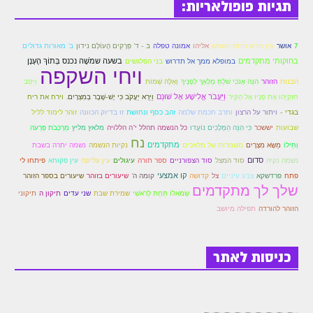
תגיות פופולאריות:
הזוהר הקדוש משפטים מתקדמים
אין חדש תחת השמש
7
אושר
אליהו
אמונה טפלה
בּ - ד' פְּרָקִים הָעוֹלָם נידון
ב' מאורות גדולים
הזוהר הקדוש תרומה השקפה
בחוקותי מתקדמים
בשעה שמֹשֶׁה נכנס בְּתוֹךְ הֶעָנָן
במופלא ממך אל תדרוש
בני הפלגשים
ויחי השקפה
הזוהר הקדוש תרומה מתקדמים
הבנות
הזוהר
הִנֵּה אָנֹכִי שֹׁלֵחַ מַלְאָךְ לְפָנֶיךָ
וְאֵלֶּה שְׁמוֹת
וַיַּסֵּב
וַיַּעֲבֹר אֱלִישָׁע אֶל שׁוּנֵם
חִזְקִיָּהוּ אֶת פָּנָיו אֶל הַקִּיר
וַיַּרְא יַעֲקֹב כִּי יֶשׁ-שֶׁבֶר בְּמִצְרָיִם.
וירח את ריח
הזוהר הקדוש ספרא דצניעותא
בגדי -
ויתור על הרצון
ותרב חכמת שלמה
זהב כסף ונחושת
זו בדיוק הכוונה
זוהר לימוד לליל
הזוהר הקדוש תצווה השקפה
שבועות
יששכר
כִּי הִנֵּה הַמְּלָכִים נוֹעֲדוּ
כל הנשמה תהלל י"ה הללויה
מלאץ מליץ
מַרְכְּבֹת פַּרְעֹה
נח
מתקדמים
וְחֵילוֹ
מַשָּׂא מִצְרָיִם
משמרות של מלאכים
נקיות הנשמה
נשמה יתרה בשבת
הזוהר הקדוש תצווה מתקדמים
סדום
נשמה נקיה
סוד המצל
סוד הצפורניים
ספר תורה
עיגולים
עין עליונה
עין פקוחא
פיתחו לי
קדושה
קו אמצעי
פתח
פרדשקא
צבע עיניים
צל
קומה ה'
שיעורים בזוהר
שיעורים בספר הזוהר
ספר הזוהר הקדוש כי תשא השקפה
שלך לך מתקדמים
שְׂמֹאלוֹ תַּחַת לְרֹאשִׁי
שמירת שבת
שני עדים
תיקון ה
תיקוני
ספר הזוהר הקדוש כי תשא מתקדמים
הזוהר להורדה
תפילה מיושב
ספר הזוהר הקדוש ויקהל השקפה
כניסות לאתר
ספר הזוהר הקדוש ויקהל מתקדמים
ספר הזוהר הקדוש פיקודי מתחילים
ספר הזוהר הקדוש פיקודי מתקדמים