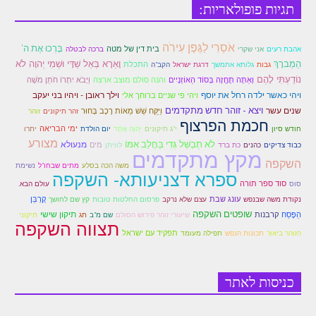
תגיות פופולאריות:
זוהר נשא למתחילים
זוהר נשא למתקדמים
אֹסְרִי לַגֶּפֶן עִירֹה
בָּרְכוּ אֶת ה'
בית דין של מטה
אהבת רעים
אני שקרי
ברכה לבטלה
וָאֵרָא בְּאֵל שַׁדָּי וּשְׁמִי יְהוָה לֹא
הַמְברָךְ
התכלת
גבות
גלותא אתמשך
דרגת ישראל
הקב"ה
זוהר בהעלותך למתחילים
נוֹדַעְתִּי לָהֶם
וְאַתָּה תֶּחֱזֶה בְּסוֹד הַאוֹזְנָיִים
והנה סולם מוצב ארצה
וַיָּבֹא יִתְרוֹ חֹתֵן מֹשֶׁה
זוהר בהעלותך למתקדמים
ויהי כאשר ילדה רחל את יוסף
וילך ראובן - ויהיו בני יעקב
ויהי פי שניים ברוחך אלי
ויצא - זוהר חדש מתקדמים
שנים עשר
וַיִּקַּח שֵׁשׁ מֵאוֹת רֶכֶב בָּחוּר
זהר תיקונים
זוהר
זוהר שלח לך למתחילים
חכמת הפרצוף
ימי הבריאה
חודש סיון
י"ג תיקונים
יְהוָה אֶחָד
יום הולדת
יתרו
מצורע
לֹא תְבַשֵּׁל גְּדִי בַּחֲלֵב אִמּוֹ
מנעולא
מים
זוהר שלח לך למתקדמים
כבוד צדיקים
כהנים
כת ברד
לוויתן
מקץ מתקדמים
השקפה
משה הכה בסלע
מתים שבחו"ל
נשימת
זוהר קורח למתחילים
ספרא דצניעותא- השקפה
סוד ספר תורה
סוס
עולם הבא.
זוהר קורח למתקדמים
עונג שבת
קָרְבַּן
נקודת משה שבנפש
עצם שלא נרקב
פרסום החלטות טובות
קץ שם לחושך
שופטים השקפה
תיקון שישי
הַפֶּסַח
קרבנות
שיעורי זוהר פירוש הסולם
שם מ"ב
תג
תיקוני
תצווה השקפה
חוקת למתחילים
תפקיד עם ישראל
הזוהר ביאור
תכונות הנפש
תפילה מעומד
חוקת מתקדמים
זוהר בלק למתחילים
כניסות לאתר
זוהר בלק למתקדמים