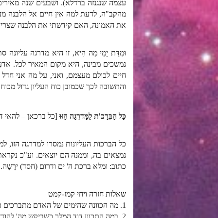
עצמה שנגנזה ברדלא). ושבעים שנה מאירים
מהקב"ה, לדעת למה אין חיים אל הלבנה מע
את האמונה, האם קידשתי את הלבנה שצריכה 
וּמִדַּת יָמַי מַה הִיא, זו היא מדרגה על
נמשכים מבינה, היא מקום המאיר לכל. אדעָה
חיים לכולם מעצמם, ואני, על מה אני חדל 
והתשובה לכך שכמובן כוח העליון גדול מכו
כָּל הַבְּרָכוֹת לַמָּדרֶגָה הַזּוּ
[כל ברכאן – להאי ד
כל הברכות העליונות נמסרו למדרגה הזו, למ
נמצאים בה, וממנה הם יוצאים. וע"כ נקרא
כתוב: ומלא ברכת ה' ים ודרום (חסד) ירָשָה.
שאלות חזרה ויחי קמז-קמט
1. מה הכוונה שהימים של האדם מתברכים כאשר הוא זוכה בעולם הזה במעשים טובים?
2. במה התכוון דוד המלך כשביקש מה' להודיעו את מידת ימיו?