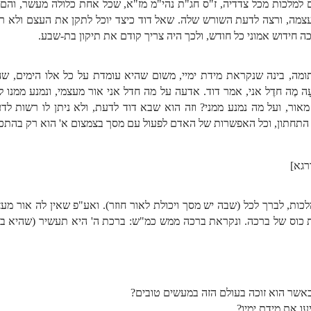
 למלכות מכל צדדיה, ז"ס חג"ת נהי"מ מז"א, שכל אחת כלולה מעשר, והם 
צמה, ורצה לדעת השורש שלה. שאל דוד כיצד יוכל לתקן את העצם ולא ר
חידוש אמוני כל חודש, ולכך היה צריך קודם את תיקון בת-שבע.
יונה סתומה, בינה שנקראת מידת ימיי, משום שהיא עומדת על כל אלו הימים,
 מֶה חדֶל אני, אמר דוד. אדעה על מה חדל אני אור מעצמי, ונמנע ממנו 
מאור, ועל מה נמנע ממני? וזה הוא שבא דוד לדעת, ולא ניתן לו רשות ל
ח התחתון, וכל האפשרות של האדם לפעול עם מסך בצמצום א' הוא רק בהתכל
רגא]
לכות, לברך לכל (שבה יש מסך ויכולת לאור חוזר). ואע"פ שאין לה אור מעצמ
ת כוס של ברכה. ונקראת ברכה ממש כמ"ש: ברכת ה' היא תעשיר (שהיא בחי