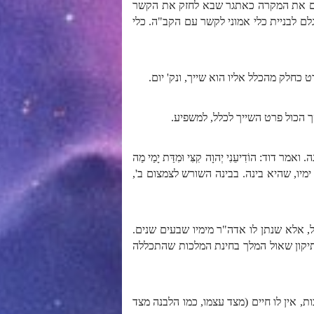
קחים את המקרה כאתגר שבא לחזק את הקשר
 לבניית כלי אמוני לקשר עם הקב"ה. כלי
כחלק מהכלל אליו הוא שייך, ונק' יום.
 סך הכול פרט השייך לכלל, למשפיע.
ֹדִיעֵנִי יְהוָה קִצִּי וּמִדַּת יָמַי מַה
 ימיו, שהיא בינה. בבינה השורש לצמצום ב',
, אלא שנתן לו אדה"ר מימיו שבעים שנים.
תיקון שאול המלך בחינת המלכות שהתכללה
ת, אין לו חיים (מצד עצמו, כמו הלבנה מצד