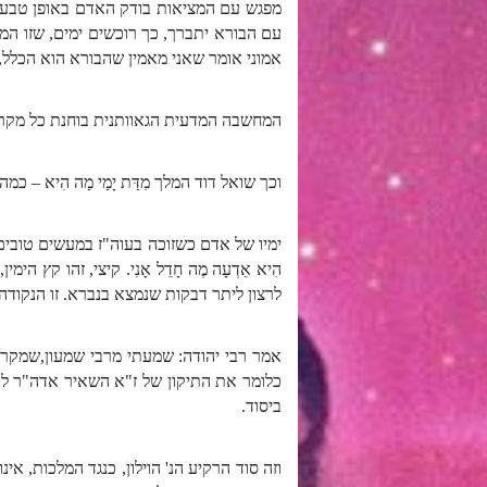
מפגש עם המציאות בודק האדם באופן טבעי 
עם הבורא יתברך, כך רוכשים ימים, שזו ה
אמוני אומר שאני מאמין שהבורא הוא הכלל, ו
המחשבה המדעית הגאוותנית בוחנת כל מקרה כ
וכך שואל דוד המלך מִדַּת יָמַי מַה הִיא –
ימיו של אדם כשזוכה בעוה"ז במעשים טובים, הימ
הִיא אֵדְעָה מֶה חָדֵל אָנִי. קיצי, זהו ק
לרצון ליתר דבקות שנמצא בנברא. זו הנקו
אמר רבי יהודה: שמעתי מרבי שמעון,שמקרא
כלומר את התיקון של ז"א השאיר אדה"ר לד
ביסוד.
וזה סוד הרקיע הנ' הוילון, כנגד המלכות, א