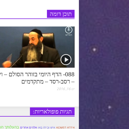
e
r
o
p
תוכן דומה
s
k
p
t
088- הדף היומי בזוהר הסולם – וי
– רסב-רסד – מתקדמים
ינו 16, 2016
תגיות פופולאריות:
בהעלותך הש
אידרא דמשכנא
אִישׁ וּבֵיתוֹ בָּאוּ
אלהים אחרים