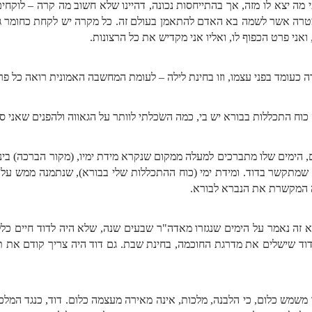
מה יצא לו מזה, אך בהתייחסות נכונה, דהיינו שלא חשוב מה קרה – לו
מטרה אשר לשמה בא האדם להתאמן בעולם זה. כל מקרה יש לקחת כחומר גלם
אני פרט הכפוף לו, ואליו אני מקדיש את כל הרצונות.
עומד בפני עצמו, וזו בחינת לילה – לעומת המחשבה האמונית רואה כל פרט 
 כמה כוח התכללות בבורא יש בי, כמה השֹכלתי לוותר על הגאווה ולהפנים שאני
ים שלו מתברכים למעלה ממקום שנקרא מידת ימיו, (מקור הברכה) בינה. ואמר דוד: הו
ץ הימין, שמתקשר בדוד. ומידת ימי (כוח ההתכללות שלי בבורא), שנתמנה ממש על
דה המקשרת את הנברא לבורא.
 זה נאמר על הימים שנגזרו מאדה"ר שבעים שנה, שלא היה לדוד חיים כלל
וד שישלים את מדרגת החוכמה, בחינת שבת. גם דוד היה צריך קודם את 
ינו משמש כלום, כי הלבנה, מלכות, אינה מאירה מעצמה כלום. דוד, כנגד המלכו