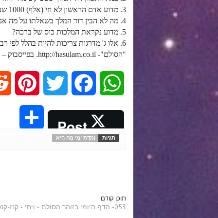
3. מדוע אדם הראשון לא חי (אלף) 1000 שנה, מבחינה רוחנית ומה זה אומר? ומה תפקיד דוד המלך ביחס לאדם הראשון?
4. מה לא הבין דוד המלך בשאלתו על מה אני חדל מאור ועל מה נמנע ממני?
5. מדוע נקראת המלכות כוס של ברכה?
6. אלו ג' מדרגות צריכות להיות בהלל לפי רבי חייא ומדוע?
"הסולם"- http://hasulam.co.il. בפייסבוק – http://facebook.com/hasulams
P
T
F
W
i
w
a
h
S
Post
n
i
c
a
תגיות
וּמִדַּת יָמַי מַה הִיא
h
t
t
e
t
a
e
t
b
s
r
תוכן קודם
r
e
o
A
053- הדף היומי בזוהר הסולם - ויחי - קנז-קנט שיעור השקפה
e