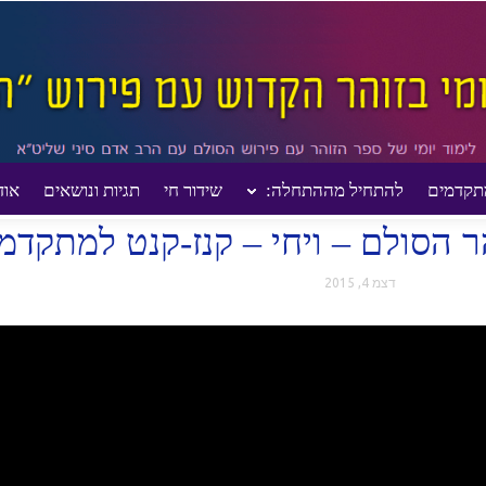
תקדמים
להתחיל מההתחלה:
שידור חי
תגיות ונושאים
אוד
053- הדף היומי בזוהר הסולם – ויחי – קנז-קנט למתקדמים
דצמ 4, 2015