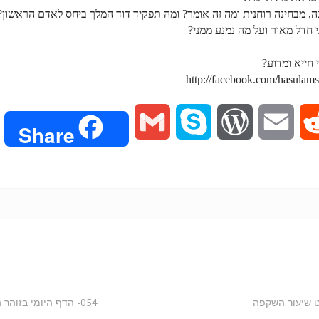
G
S
W
E
R
Share
m
k
o
m
e
a
y
r
a
d
i
p
d
i
d
l
e
P
l
i
r
t
054- הדף היומי בזוהר הסולם - ויחי - קס-קסב השקפה (קול גלגל)