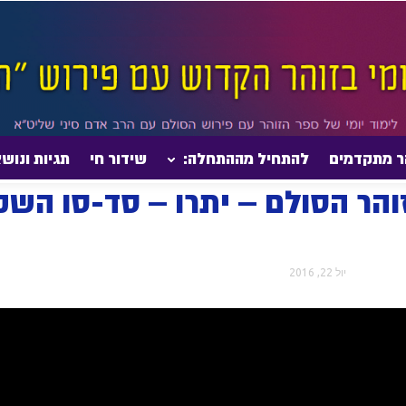
ר מתקדמים
להתחיל מההתחלה:
שידור חי
תגיות ונוש
יומי בזוהר הסולם – יתרו – סד-סו השקפה |☆תגיות: יראה,...
 בזוהר הסולם – יתרו – סד-סו ה
יול 22, 2016