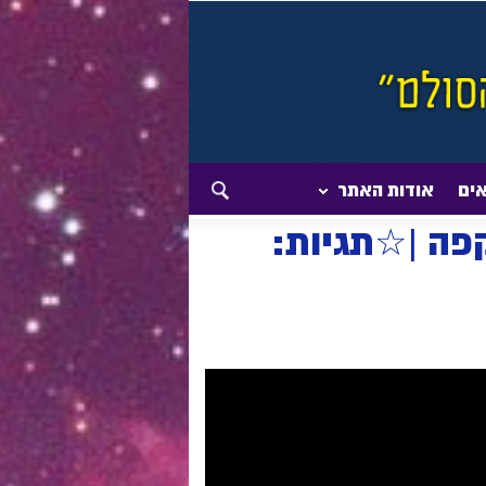
אים
אודות האתר
שקפה |☆תגיות: