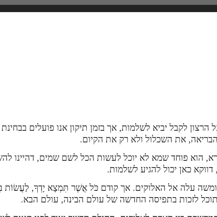
הרצון לקבל יביא לשלמות, אך בזמן תיקון אנו פועלים בבחינת ש
בריאה, את השכלול ולא רק את הקיום.
 הוא פוחד שמא לא יוכל לעשות הכל לשם שמים, דהיינו להשפיע
ווקא כאן יכול להגיע לשלמות.
לה אל האלוקים. אך קודם כֹּל אֲשֶׁר תִּמְצָא יָדְךָ, לַעֲשׂוֹת בּ
וכל לזכות בתפיסה החדשה של עולם הבינה, עולם הבא.