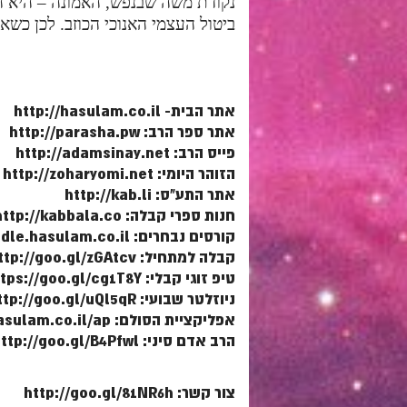
נקודת משה שבנפש, האמונה – היא ה
ביטול העצמי האנוכי הכוזב. לכן כשאומר משה
אתר הבית- http://hasulam.co.il
אתר ספר הרב: http://parasha.pw
פייס הרב: http://adamsinay.net
הזוהר היומי: http://zoharyomi.net
אתר התע"ס: http://kab.li
חנות ספרי קבלה: http://kabbala.co
קורסים נבחרים: http://moodle.hasulam.co.il
קבלה למתחיל: http://goo.gl/zGAtcv
טיפ זוגי קבלי: https://goo.gl/cg1T8Y
ניוזלטר שבועי: http://goo.gl/uQl5qR
אפליקציית הסולם: http://www.hasulam.co.il/ap
הרב אדם סיני: http://goo.gl/B4Pfwl
צור קשר: http://goo.gl/81NR6h