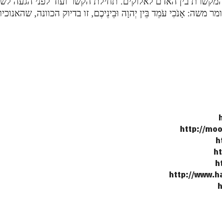
מקשרת בין האדם לאלוקים. תחילת הקשר ועוד לפני הגעה לשלמ
: אָנֹכִי עֹמֵד בֵּין יְהוָה וּבֵינֵיכֶם
,
זו בדיוק הכוונה, שהאנוכי