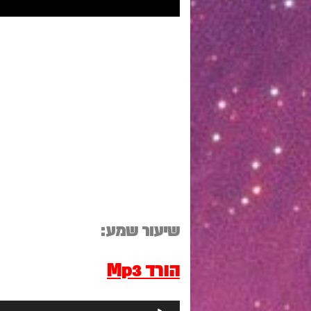
שיעור שמע:
הורד Mp3
נגן