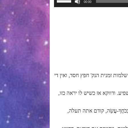
00:00
במקש
למעלה/למטה
כדי
להגביר
או
להנמיך
עוצמת
שמע.
למות זמנית הנק' חפץ חסד, ואין די
. ודווקא אז כשיש לו יראה כזו,
ְכֹחֲךָ-עֲשֵׂה, קודם אתה תעלה,