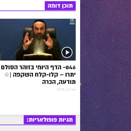
תוכן דומה
s
k
p
t
046- הדף היומי בזוהר הסולם 
יתרו – קלו-קלח השקפה |☆
תודעה, הכרה
אוג 21, 2016
תגיות פופולאריות: