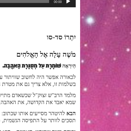
00:00
אודיו
יִתְרוֹ סד-סו
מֹשֶׁה עָלָה אֶל הָאֱלֹהִים
שׁוֹמֶרֶת עַל מְסֻגֶּרֶת הָאַהֲבָה.
הַיִרְאָה
לכאורה אפשר היה לחשוב שוויתור על 
בשלמות זו, אלא צריך גם את מטרת ה
מלמד הרב"ש זצוק"ל שכשאדם מתיירא,
שמא יאבד את הקדושה, את האהבה, ד
הבא
להיטהר מסייעים אותו שכתוב: ומשה ע
תסכים לוותר על התפיסה הגשמית, ת