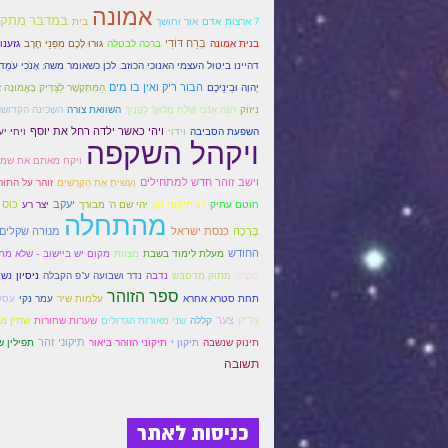
אמונה
במדבר מתקד
אדם
7 ארצות
אור וחושך
בית
בְּרַח דּוֹדִי
בנית אמונה
ברכה לבטלה
גּוּרוּ לָכֶם מִפְּנֵי חֶרֶב
גזענו
דהיינו ביטול העצמי האנוכי הכוזב. לכן כשאומר משה: אָנֹכִי עֹמֵד בּ
הבור ריק ואין בו מים
הַמִּתְּקָשֶׁר לַצַּדִּיק בָּאֱמוּנָה א
יְהוָה וּבֵינֵיכֶם
נִיזוֹק
הִנֵּה אָנֹכִי שֹׁלֵחַ מַלְאָךְ לְפָנֶיךָ
השוואת צורה
השכינה הקדושה
ויהי כאשר ילדה רחל את יוסף
ויחי י
השפעת הסביבה
וידוי
ויקהל השקפה
ויקח מאתם את שמע
וישב זוהר חדש למתחילים
וְעָשִׂיתָ אֶת הַקְּרָשִׁים
זוהר על התור
יעקב
יצר רע
כּוֹס 
חוטם עתיק
י"ג תיקוני זקן
יהי שם ה' מבורך
מהתחלה
בְּרָכָה
כנסת ישראל
מנורה שקלים
החודש
מעלת לימוד בשבת
מצוות
מקום יש ביישוב - שלא מת
מקרה
מתוק מדסבש
נדבה
נדר ושבועה ע"פ הקבלה
ניסיון
נש
ספר הזוהר
עלמות שיר
עמר נקי
עסק
תחת סטרא אחרא
צדיק
צער
קללה
שני מאורות הגדולים
שערות שחורות
שתין נש
תיקוני זהר
תינוק שנשבה
תיקון י
תיקוני הזוהר ביאור
תפילין ש
תשובה
כניסות לאתר