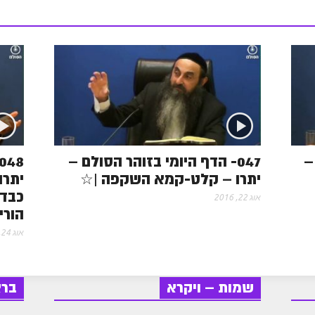
s
s
–
047- הדף היומי בזוהר הסולם –
יתרו – קלט-קמא השקפה |☆
יתרו
כבד 
אוג 22, 2016
הורי
אוג 24, 2016
שמות – ויקרא
בר