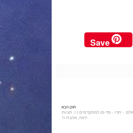
Save
תוכן הבא
הסולם - יתרו - סד-סו למתקדמים |☆ תגיות:
יראה, אהבת ה'