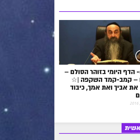
048- הדף היומי בזוהר הסולם –
 – קמב-קמד השקפה |☆
את אביך ואת אמך, כיבוד
ם
אשית