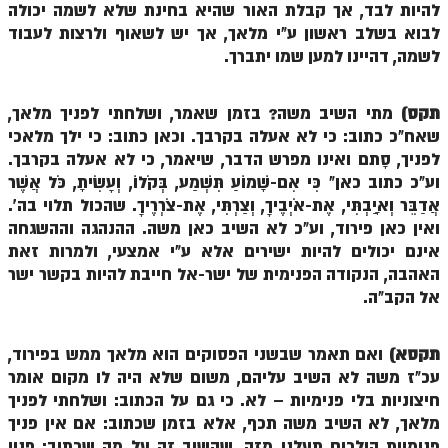
להיות לבד, אך קבלת האור שהיא בחינת שלא לשמה יכולה
ספר הזוהר – ויקרא
לבוא בשלב ראשון ע"י מלאך, אך יש לשאוף ולרצות לעבוד
לשמה, דהיינו למען שמו יתברך.
ספר הזוהר הקדוש זוהר ויקרא השקפה
ספר הזוהר הקדוש זוהר ויקרא מתקדמים
תקס)
מתי השיב משה? בזמן שאמר, ושלחתי לפניך מלאך,
שאח"כ כתוב: כי לא אעלה בקרבך. וכאן כתוב: כי ילך מלאכי
זוהר צו מתחילים
לפניך, סָתם ואינו מפרש הדבר, שיאמר, כי לא אעלה בקרבך.
זוהר צו מתקדמים
וע"כ כתוב כאן" כִּי אִם-שָׁמוֹעַ תִּשְׁמַע, בְּקֹלוֹ, וְעָשִׂיתָ, כֹּל אֲשֶׁר
אֲדַבֵּר וְאָיַבְתִּי, אֶת-אֹיְבֶיךָ, וְצַרְתִּי, אֶת-צֹרְרֶיךָ. שהכול תלוי בה'.
פרשת שמיני מתחילים
ואין כאן פירוד, וע"כ לא השיב כאן משה. ההנהגה וההשגחה
אינם יכולים להיות ישירים אלא ע"י אמצעי, ולמרות זאת
פרשת שמיני מתקדמים
האהבה, הנקודה הפנימית של ישר-אל חייבת להיות בקשר ישר
ספר הזוהר פרשת תזריע למתחילים
אל הקב"ה.
ספר הזוהר פרשת תזריע למתקדמים
תקסא)
ואם תאמר שבשני הפסוקים הוא מלאך ממש בפירוד,
זוהר מצורע מתחילים
עכ"ז משה לא השיב עליהם, משום שלא היה לו מקום אומר
חיצוניות בלי פנימיות – לא. כי גם על הכתוב: ושלחתי לפניך
זוהר מצורע למתקדמים
מלאך, לא השיב משה תכף, אלא בזמן שכתוב: אם אין פניך
זוהר אחרי מות למתחילים
פנימיות הולכים תעלנו מזה, שהשיב זה על מה שכתוב: פניי