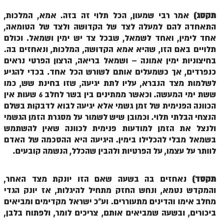
זוהר נשא למתחילים
תקסג)
אמר רבי שמעון, הכל תלוי זה בזה. אמא, המלכות,
התאחדה להם למעלה לצד של הקדושה ולצד של הטומאה,
זוהר נשא למתקדמים
אחד לימין, ואחד לשמאל, שבכל צד יש ימין ושמאל. וכולם
זוהר בהעלותך למתחילים
תלויים באם הזו, שהיא אמא הקדושה, המלכות, ונאחזים בה.
בחיצוניות ימין אמונה – ושמאל בריאה, הרצון הפרטי נראים
זוהר בהעלותך למתקדמים
כנפרדים, אך כשמעלים אותם לשורש הכל אחד. בכדי להגיע
לשלמות מצד הנברא, עליו לתת יגיעה, שזו בחינת שש, כמו
זוהר שלח לך למתחילים
ששת ימי המעשה. וכאשר ממתינים בין בשר לחלב 6 שעות אין
זוהר שלח לך למתקדמים
הכוונה הפנימית של זמן גשמי אלא יגיעה לבוא לדבקות בשלם
הנצחי הבלתי תלוי. וכמובן שיש לשמור על מסגרת הזמן הגשמי
זוהר קורח למתחילים
ולנצל את הזמן למודעות פנימית לכוונה שאין להשתמש
זוהר קורח למתקדמים
בשמאל מבלי להכלילו בימין. היגיעה היא ההסכמה של האדם
לוותר על עצמו, על הפרטיות ולהבין שהכלל, הנשמה קובעים.
חוקת למתחילים
חוקת מתקדמים
תקסד)
נאחזים בה בשעה שאם הזו יונקת מצד האחר,
והמקדש נטמא, ונחש החזק מתחיל להיגלות, אז יונק הגדי
זוהר בלק למתחילים
מחלב אימו והדינים מתעוררים. וע"כ ישראל מקדימים ומביאים
זוהר בלק למתקדמים
ביכורים, ובשעה שמביאים אותם, צריכים לומר, ולפתוח בלבן,