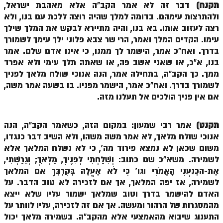
תקנח)
דבר זה לא אמר הקב"ה אלא מאהבת ישראל,
ולהתרצות עימהם. בדומה למלך שהיה רוצה ללכת עם בנו, ולא
הזוהר הקדוש משפטים מתקדמים
רצה לעזוב אותו. בא בנו, והיה מתיירא לבקש את המלך שילך
הזוהר הקדוש תרומה השקפה
עימו. הקדים המלך ואמר, הרי שר צבא פלוני ילך עימך לשמורך
בדרך. ואח"כ אמר, הישמר לך ממנו, כי אינו אדם שלם. אמר
הזוהר הקדוש תרומה מתקדמים
בנו, א"כ, או שאני אשב פה, או שאתה תלך עימי ולא אפרד
הזוהר הקדוש ספרא דצניעותא
ממך. כך הקב"ה, בתחילה אמר, הנה אנוכי שולח מלאך לפניך
לשמורך בדרך. ואח"כ אמר, הישמר מפניו. בו בשעה אמר משה,
הזוהר הקדוש תצווה השקפה
אם אין פניך הולכים אל תעלנו מזה.
הזוהר הקדוש תצווה מתקדמים
תקנט)
אמר רבי שמעון: במקום הזה, כשאמר הקב"ה, הנה
ספר הזוהר הקדוש כי תשא השקפה
אנוכי שולח מלאך, לא אמר משה משהו, ולא השיב דבר כנגדו,
ספר הזוהר הקדוש כי תשא מתקדמים
משום שכאן לא נמצא פירוד מה', כי לא נשלח המלאך אלא
לשמירה. משא"כ שם כתוב: וְשָׁלַחְתִּי לְפָנֶיךָ, מַלְאָךְ; וְגֵרַשְׁתִּי,
ספר הזוהר הקדוש ויקהל השקפה
אֶת-הַכְּנַעֲנִי הָאֱמֹרִי וגו' כִּי לֹא אֶעֱלֶה בְּקִרְבְּךָ אם המלאך
לשמירה, אז יפה המלאך, אך אם לזכירה לא טוב הדבר. על
ספר הזוהר הקדוש ויקהל מתקדמים
האדם להישמר בדרך וטוב שמלאך ישמור עליו שלא ייצא
ספר הזוהר הקדוש פיקודי מתחילים
מהמסגרות של הרהור ומעשה. אך אם זה לזכירה, עליו לוותר על
התענוג שיבוא מהאמצעי אלא מהקב"ה. בשמירה מלאך יכול
ספר הזוהר הקדוש פיקודי מתקדמים