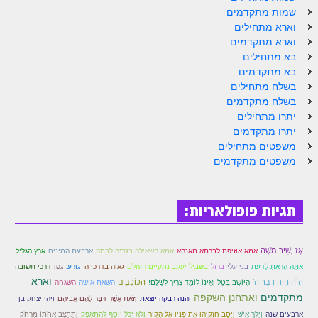
שמות מתקדמים
וארא מתחילים
וארא מתקדמים
בא מתחילים
בא מתקדמים
בשלח מתחילים
בשלח מתקדמים
יתרו מתחילים
יתרו מתקדמים
משפטים מתחילים
משפטים מתקדמים
תגיות פופולאריות:
אָז יָשִׁיר מֹשֶׁה
אמא אוזיפת לברתא מאנהא
אמא השאילה בגדיה לבִתה
ארבעת המינים
ארץ הגליל
גפן
אַתָּה הָרְאֵתָ לָדַעַת
בני עלי
ברזל
בשביל יעקב נתקיים העולם
גאוה בדרכי ה'
גורע.
דרכי תשובה
וארא
הָיׂה הָיָה דְבַר ה'
הכּוֹכָבִים
הַיּוֹשֵׁב בְּטַל וְאֵינוֹ לוֹמֵד צָרִיך לְשַׁלֵּם!
השאת אישה
השגחה
ואתחנן השקפה
מתקדמים
והנה רבקה יוצאת
וְזֹאת אֲשֶׁר דִּבֶּר לָהֶם אֲבִיהֶם
ויהי יצחק בן
ארבעים שנה
וַיֵּלֶךְ אִישׁ
וַיַּסֵּב חִזְקִיָּהוּ אֶת פָּנָיו אֶל הַקִּיר
וְלֹא יָכֹל יוֹסֵף לְהִתְאַפֵּק
וַתֵּתַצַּב אֲחֹתוֹ מֵרָחֹק