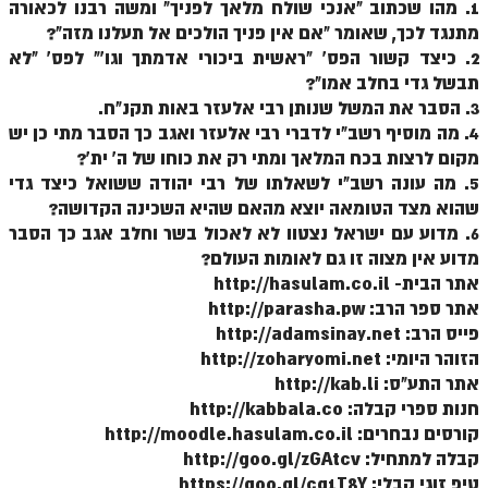
1. מהו שכתוב "אנכי שולח מלאך לפניך" ומשה רבנו לכאורה
זוהר וילך מתקדמים
מתנגד לכך, שאומר "אם אין פניך הולכים אל תעלנו מזה"?
2. כיצד קשור הפס' "ראשית ביכורי אדמתך וגו'" לפס' "לא
שידור חי
תבשל גדי בחלב אמו"?
3. הסבר את המשל שנותן רבי אלעזר באות תקנ"ח.
תגיות ונושאים
4. מה מוסיף רשב"י לדברי רבי אלעזר ואגב כך הסבר מתי כן יש
מקום לרצות בכח המלאך ומתי רק את כוחו של ה' ית'?
אודות האתר
5. מה עונה רשב"י לשאלתו של רבי יהודה ששואל כיצד גדי
שהוא מצד הטומאה יוצא מהאם שהיא השכינה הקדושה?
אודות אתר הזוהר היומי
6. מדוע עם ישראל נצטוו לא לאכול בשר וחלב אגב כך הסבר
מדוע אין מצוה זו גם לאומות העולם?
אודות בית מדרש הסולם
אתר הבית- http://hasulam.co.il
ספר הזוהר
אתר ספר הרב: http://parasha.pw
פייס הרב: http://adamsinay.net
גדולי ישראל על הזוהר
הזוהר היומי: http://zoharyomi.net
אפליקציית ספר הזוהר הקדוש
אתר התע"ס: http://kab.li
חנות ספרי קבלה: http://kabbala.co
הקדשות על דיסקים
קורסים נבחרים: http://moodle.hasulam.co.il
קבלה למתחיל: http://goo.gl/zGAtcv
תרומות
טיפ זוגי קבלי: https://goo.gl/cg1T8Y