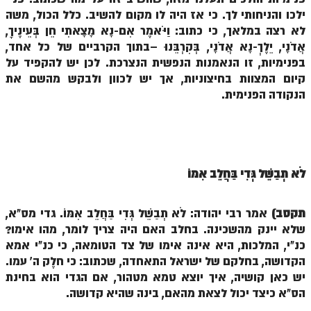
ילכו והניחותי לך. כי אז היה לו מקום להשיב. כלל הכול, משה
זוהר אחרי מות למתקדמים
לא רצה במלאך, כי כתוב: וַיֹּאמֶר אִם-נָא מָצָאתִי חֵן בְּעֵינֶיךָ,
הזוהר הקדוש – קדושים למתחילים
אֲדֹנָי, יֵלֶךְ-נָא אֲדֹנָי, בְּקִרְבֵּנוּ –בתוך הקרביים של כל אחד,
בפנימיות, זו הנאמנות הנפשית הנצרכת. לכן יש להקפיד על
הזוהר הקדוש – קדושים למתקדמים
קיום המצוות בחיצוניות, אך יש לכוון ולבקש מהשם את
הנקודה הפנימית.
ספר הזוהר אמור השקפה
ספר הזוהר אמור מתקדמים
הזוהר הקדוש פרשת בהר למתחילים
לֹא תְבַשֵּׁל גְּדִי בַּחֲלֵב אִמּוֹ
הזוהר הקדוש פרשת בהר – מתקדמים
זוהר בחוקותי למתחילים
תקסב)
אמר רבי יהודה: לֹא תְבַשֵּׁל גְּדִי בַּחֲלֵב אִמּוֹ. גדי מס"א,
זוהר הקדוש בחוקותי למתקדמים
שלא יינק מהשכינה. בחלב האם היה צריך לומר, מהו אימו?
כנ"י, המלכות, היא אינה אימו של צד הטומאה, כי כנ"י אמא
ספר הזוהר – במדבר
הקדושה, בחלקם של ישראל התאחדה, שכתוב: כי חלֶק ה' עמו.
זוהר במדבר מתחילים
יש כאן קושיה, איך יוצא טמא מטהור, אם הגדי הוא בחינת
הס"א כיצד יכול לצאת מהאם, בינה שהיא קדושה.
זוהר במדבר מתקדמים