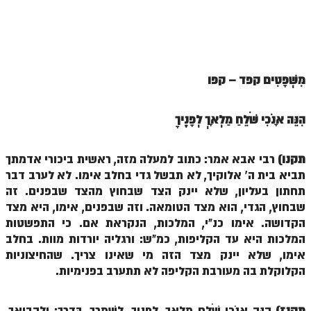
ספר הזוהר תולדות מתקדמים
ספר הזוהר ויצא מתחילים
ספר הזוהר ויצא מתקדמים
מִּשְׁפָּטִים קפד – קפ
ו
ספר הזוהר וישלח מתחילים
הזוהר הקדוש וישלח מתקדמים
הִנֵּה אָנֹכִי שֹׁלֵחַ מַלְאָךְ לְפָנֶיךָ
הזוהר הקדוש וישב מתחילים
תקנו)
רבי אבא אמר: כתוב למעלה מזה, ראשית ביכורי אדמתך
הזוהר הקדוש וישב מתקדמים
תביא בית ה' אלוקיך, לא תבשל גדי בחלב אימו. לא לערב דבר
הזוהר הקדוש מקץ מתחילים
תחתון בעליון, שלא יינק הצד שבחוץ מהצד שבפנים. זה
שבחוץ, הגדי, הוא מצד הטומאה. וזה שבפנים, אימו, היא מצד
הזוהר הקדוש מקץ מתקדמים
הקדושה. אימו כנ"י, המלכות, הנקראת אם. כי התפשטות
הזוהר הקדוש ויגש מתחילים
המלכות היא עד הקליפות, כמ"ש: ורגליה יורדות מוות. בחלב
אימו, שלא יינק מצד הזה מי שאינו צריך. שהחיצוניות
הזוהר הקדוש ויגש מתקדמים
הקלוקלת בה מעורבת הקליפה לא תתערב בפנימיות.
הזוהר הקדוש ויחי מתחילים
תקנז)
הִנֵּה אָנֹכִי שֹׁלֵחַ מַלְאָךְ, לְפָנֶיךָ, לִשְׁמָרְךָ, בַּדָּרֶךְ; וְלַהֲבִיאֲךָ,