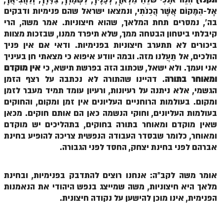
הזוהר הקדוש ויחי מתקדמים
אֶל-הַמָּקוֹם אֲשֶׁר הֲכִנֹתִי, ונמצאו ישראל שהם פנימיות ודבקים
ספר הזוהר – שמות
בה', נמסרים תחת המלאך, שהוא חיצוניות. אמר משה, הרי
קיבלתי ביטחון הבטחה ממך, שלא תיפרד ממנו, שבזכות מצוות
הזוהר הקדוש שמות מתחילים
ביכורים לא תתערב חיצוניות בפנימיות. ודאי אם אין פניך
הולכים, אל תַעֲלנו מזה. ובמה יוודע איפוא כי מצאתי חן בעיניך
הזוהר הקדוש שמות מתקדמים
אני ועמך. ולא ישאל, שכתוב הזה בפרשת תישא, כי
אין מוקדם
הזוהר הקדוש וארא מתחילים
ומאוחר בתורה
. דהיינו שהתורה לא נכתבה על רצף הזמן
הגשמי, אלא ניתנה על רעיונות, ורעיון עומד תמיד מעבר לזמן
הזוהר הקדוש וארא מתקדמים
ומקום. בעולמות הרוחניים העליונים אין זמן ומקום, והחוקים
הזוהר הקדוש בא מתחילים
בעולמות העליונים, וחוקי הנשמה כאן הם אותם חוקים. מכאן
שאין מוקדם ומאוחר בתורה בחוקים, בתהליכים יש מוקדם
הזוהר הקדוש בא מתקדמים
ומאוחר, כלומר שבסדר העבודה הנפשית צריכה להופיע בחינת
אברהם לפני בחינת יצחק, החסד לפני הגבורה.
הזוהר הקדוש בשלח מתחילים
הזוהר הקדוש בשלח מתקדמים
אומר משה לקב"ה: אנחנו רוצים להתדבק בפנימיות, ובחינת
הזוהר הקדוש יתרו מתחילים
מלאך היא חיצוניות, משה שמייצג בנפש היהודי את הנאמנות
הפנימית, אינו מוכן להישען על נקודה חיצונית.
הזוהר הקדוש יתרו מתקדמים
משפטים מתחילים