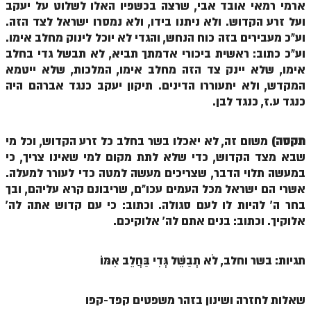
ארמי רמאי אובד אבי, שרצה בכשפיו האלו לשלוט על יעקב
זוהר פנחס למתחילים
ועל זרע הקדוש. ולא ניתנו בידו, ולא נמסרו ישראל לצד הזה.
וע"כ מעבירים בזה כוח הנחש, והגדי לא יוכל לינוק מחלב אימו.
זוהר פנחס למתקדמים
וע"כ כתוב: ראשית ביכורי אדמתך תביא, לא תבשל גדי בחלב
ספר הזוהר – דברים
אימו, שלא יינק צד הזה מחלב אימו, המלכות, שלא ייטמא
המקדש, ולא יתעוררו הדינים. תיקון יעקב כנגד אברהם היה
זוהר ואתחנן למתחילים
כנגד ע.ז, כנגד לבן.
זוהר ואתחנן למתקדמים
תקסה)
משום זה, לא יאכלו בשר בחלב כל זרע הקדוש, וכל מי
זוהר עקב מתחילים
שבא מצד הקדוש, כדי שלא לתת מקום למי שאינו צריך, כי
זוהר הקדוש עקב למתקדמים
במעשה תלוי הדבר, שצריכים מעשה למטה כדי לעורר למעלה.
אשרי הם ישראל מכל העמים עכו"ם, שריבונם קרא עליהם, ובך
זהר שופטים מתחילים
בחר ה' להיות לו לעם סגולה. וכתוב: כי עם קדוש אתה לה'
זהר שופטים מתקדמים
אלוקיך. וכתוב: בנים אתם לה' אלוקיכם.
זוהר כי תצא מתחילים
תגיות: בשר וחלב, לֹא תְבַשֵּׁל גְּדִי בַּחֲלֵב אִמּוֹ
זוהר כי תצא מתקדמים
זוהר וילך השקפה
שאלות לחזרה ושינון בזהר משפטים קפד-קפו