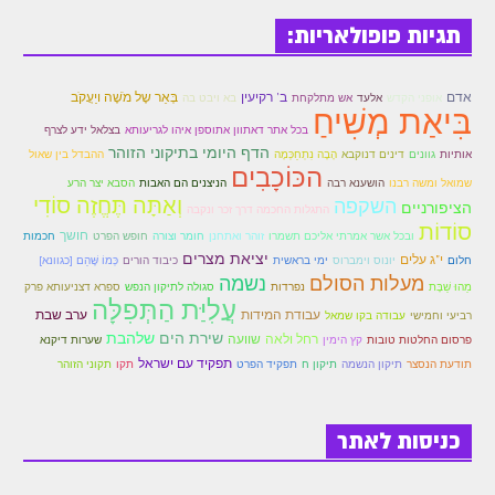
תגיות פופולאריות:
אדם
ב' רקיעין
בְּאֵר שֶל מֹשֶׁה ויַעֲקֹב
אופני הקדש
אלעד
אש מתלקחת
בא ויבט בה
בִּיאַת מְשִׁיחַ
בכל אתר דאתוון אתוספן איהו לגריעותא
בצלאל ידע לצרף
הדף היומי בתיקוני הזוהר
אותיות
גוונים
דינים דנוקבא
הָבָה נִתְחַכְּמָה
ההבדל בין שאול
הכּוֹכָבִים
שמואל ומשה רבנו
הושענא רבה
הניצנים הם האבות
הסבא יצר הרע
וְאַתָּה תֶּחֱזֶה סוֹדִי
השקפה
הציפורניים
התגלות החכמה דרך זכר ונקבה
סוֹדוֹת
חושך
ובכל אשר אמרתי אליכם תשמרו
זוהר ואתחנן
חומר וצורה
חופש הפרט
חכמות
יציאת מצרים
י"ג עלים
חלום
יונוס וימברוס
ימי בראשית
כיבוד הורים
כְּמוֹ שֶּׁהֵם [כגוונא]
מעלות הסולם
נשמה
מַהוּ שַׁבָּת
נפרדות
סגולה לתיקון הנפש
ספרא דצניעותא פרק
עֲלִיַּת הַתְּפִלָּה
עבודת המידות
ערב שבת
רביעי וחמישי
עבודה בקו שמאל
שירת הים
שלהבת
רחל ולאה
שוועה
פרסום החלטות טובות
קץ הימין
שערות דיקנא
תפקיד עם ישראל
תודעת הנסצר
תיקון הנשמה
תיקון ח
תפקיד הפרט
תקו
תקוני הזוהר
כניסות לאתר