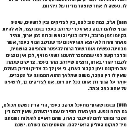
לו. נעשה לו אחר שנפטר מדינו של גיהינום.
ספר הזוהר – ויקרא
ספר הזוהר הקדוש זוהר ויקרא השקפה
תנח)
וע"כ, כמה טוב להם, בין לצדיקים ובין לרשעים, שיהיה
הגוף שלהם דבוק בארץ כדי שירקב בעפר בזמן קצר, ולא להיות
ספר הזוהר הקדוש זוהר ויקרא מתקדמים
בקיומו זמן מרובה, וידונו הגוף והנפש והרוח זמן ארוך, תמיד
זוהר צו מתחילים
מאחר והרוח לא יוצא מהגיהינום עד שנרקב הגוף בעפר, אשר
מבחינה נפשית אומר שעל הרוח להיפטר והתפיסה הגשמית,
זוהר צו מתקדמים
והדבר קשה למי שמתמכר לתענוג גשמי מזויף, לכן אין נוהגים
לקבור יהודי בארון, ורוצים שיירקב מהר בעפר. צדיקים שגמרו
פרשת שמיני מתחילים
את תיקונם ניתן לקבור בארון. כי אין לך כל צדיק וצדיק בעולם,
פרשת שמיני מתקדמים
שאין לו דין הקבר, משום שמלאך ההוא הממונה על הקברים,
עומד על הגוף ודן אותו בכל יום ויום. אם לצדיקים כך, לרשעים
ספר הזוהר פרשת תזריע למתחילים
על אחת כמה וכמה.
ספר הזוהר פרשת תזריע למתקדמים
תנט)
ובזמן שהגוף מתעכל ונרקב בעפר, הרי הדין נשקט מכולם,
זוהר מצורע מתחילים
גם מרוח ונפש. חוץ מאלו חסידים עמודי העולם, שאין להם דין
זוהר מצורע למתקדמים
הקבר ומותר להם להיקבר בארון, שהם ראויים להעלות נשמתם
מיד למקום העליון הראוי להם. ומועטים הם בעולם. ישנם
זוהר אחרי מות למתחילים