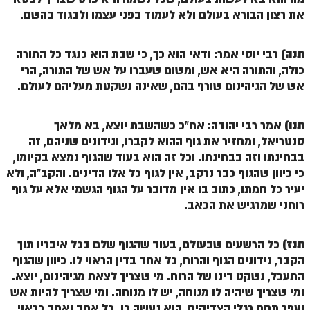
את רצון הבורא בעולם ולא לעמוד בפני עצמו ולבגוד בהשם.
הזוהר הקדוש משפטים מתקדמים
הזוהר הקדוש תרומה השקפה
תנה)
רבי יוסי אמר: ודאי הוא כך, כי שבת הוא כנגד כל התורה
כולה, והתורה היא אש, ומשום שעברו על אש של התורה, הרי
הזוהר הקדוש תרומה מתקדמים
אש של הגיהינום שורף בהם, שאינה נשקטת מעליהם לעולם.
הזוהר הקדוש ספרא דצניעותא
תנו)
אמר רבי יהודה: אח"כ כשהשבת יוצא, בא מלאך
הזוהר הקדוש תצווה השקפה
סנטריאל, ומחזיר את גוף ההוא לקברו, ונידונים שניהם, זה
הזוהר הקדוש תצווה מתקדמים
בבחינתו וזה בבחינתו. וכל זה הוא בעוד שהגוף נמצא בקיומו,
כי כיוון שהגוף כבר נרקב, אין לגוף כל אלו הדינים. והקב"ה, ולא
ספר הזוהר הקדוש כי תשא השקפה
יעיר כל חמתו, כתוב בו אין מדובר על הגוף הגשמי אלא על גוף
ספר הזוהר הקדוש כי תשא מתקדמים
רוחני שמרגיש את הכאב.
ספר הזוהר הקדוש ויקהל השקפה
תנז)
כל הרשעים שבעולם, בעוד שהגוף שלם בכל איבריו תוך
ספר הזוהר הקדוש ויקהל מתקדמים
הקבר, נידונים הגוף והרוח, כל אחד בדין הראוי לו. כיוון שהגוף
התעכל, נשקט דינו של הרוח. מי שצריך לצאת מגיהינום, יוצא.
ספר הזוהר הקדוש פיקודי מתחילים
ומי שצריך שיהיה לו מנוחה, יש לו מנוחה. ומי שצריך להיות אש
ספר הזוהר הקדוש פיקודי מתקדמים
ועפר תחת רגלי הצדיקים, הוא נעשה כן. כל אחד ואחד כראוי