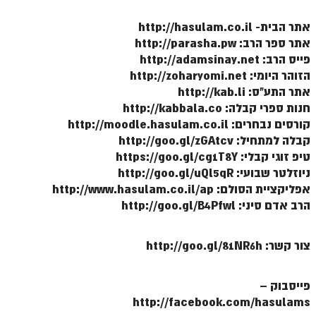
לאתר הבית
אתר הבית- http://hasulam.co.il
הרב אדם סיני
אתר ספר הרב: http://parasha.pw
פייס הרב: http://adamsinay.net
לבלוג הרב
הזוהר היומי: http://zoharyomi.net
לאתר ספר הרב
אתר התע"ס: http://kab.li
חנות ספרי קבלה: http://kabbala.co
לדף היומי בתע"ס
קורסים נבחרים: http://moodle.hasulam.co.il
הזמן סט זוהר
קבלה למתחיל: http://goo.gl/zGAtcv
טיפ זוגי קבלי: https://goo.gl/cg1T8Y
הזמן סט זוהר
ניוזלטר שבועי: http://goo.gl/uQl5qR
אפליקציית הסולם: http://www.hasulam.co.il/ap
ספרים להורדה
הרב אדם סיני: http://goo.gl/B4Pfwl
מנוע חיפוש בכתבי בעל הסולם
חנות ספרים
צור קשר: http://goo.gl/81NR6h
פייסבוק –
http://facebook.com/hasulams