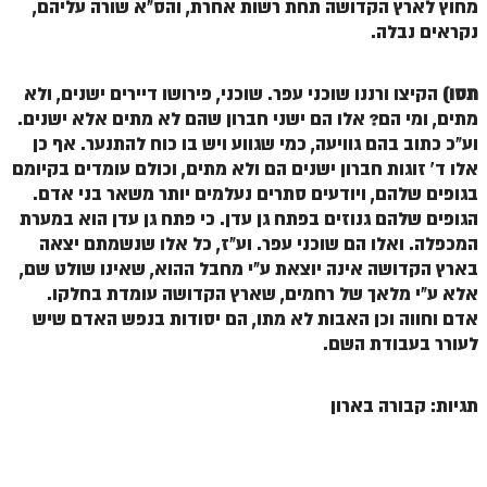
מחוץ לארץ הקדושה תחת רשות אחרת, והס"א שורה עליהם,
זוהר פנחס למתחילים
נקראים נבלה.
זוהר פנחס למתקדמים
תסו)
הקיצו ורננו שוכני עפר. שוכני, פירושו דיירים ישנים, ולא
ספר הזוהר – דברים
מתים, ומי הם? אלו הם ישני חברון שהם לא מתים אלא ישנים.
זוהר ואתחנן למתחילים
וע"כ כתוב בהם גוויעה, כמי שגווע ויש בו כוח להתנער. אף כן
אלו ד' זוגות חברון ישנים הם ולא מתים, וכולם עומדים בקיומם
זוהר ואתחנן למתקדמים
בגופים שלהם, ויודעים סתרים נעלמים יותר משאר בני אדם.
הגופים שלהם גנוזים בפתח גן עדן. כי פתח גן עדן הוא במערת
זוהר עקב מתחילים
המכפלה. ואלו הם שוכני עפר. וע"ז, כל אלו שנשמתם יצאה
זוהר הקדוש עקב למתקדמים
בארץ הקדושה אינה יוצאת ע"י מחבל ההוא, שאינו שולט שם,
אלא ע"י מלאך של רחמים, שארץ הקדושה עומדת בחלקו.
זהר שופטים מתחילים
אדם וחווה וכן האבות לא מתו, הם יסודות בנפש האדם שיש
לעורר בעבודת השם.
זהר שופטים מתקדמים
זוהר כי תצא מתחילים
תגיות: קבורה בארון
זוהר כי תצא מתקדמים
זוהר וילך השקפה