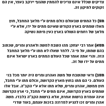
צדיקים שכלל אינם צריכים להמתין שהגוף יירקב בעפר, אין הם
זוהר אחרי מות למתקדמים
זקוקים לתיקון זה.
הזוהר הקדוש – קדושים למתחילים
תס)
כל המתים שבעולם כולם מתים ע"י מלאך המחבל, חוץ
הזוהר הקדוש – קדושים למתקדמים
מאלו שמתים בארץ הקודש שאינם מתים על ידו, אלא ע"י
מלאך של רחמים השולט בארץ כעין מיתת נשיקה
ספר הזוהר אמור השקפה
ספר הזוהר אמור מתקדמים
תסא)
אמר רבי יצחק: מהו השבח למשה ולאהרון ומרים, שכתוב
הזוהר הקדוש פרשת בהר למתחילים
בהם שמתו, על פי ה'. ללמד שאלו לא מתו ע"י מלאך המחבל
הזה. והרי אתה אומר שכל העולם המתים בארץ ישראל אינם
הזוהר הקדוש פרשת בהר – מתקדמים
מתים על ידו של זה.
זוהר בחוקותי למתחילים
תסב)
ודאי שהשבח של משה ואהרון ומרים היה יותר מכל בני
זוהר הקדוש בחוקותי למתקדמים
העולם. כי הם מתו בחוץ מארץ הקדושה, וכולם מתו ע"י מחבל,
ספר הזוהר – במדבר
חוץ ממשה, אהרון ומרים, שלא מתו אלא ע"י הקב"ה. אבל אלו
שמתים בארץ הקדושה, אינם מתים ע"י מחבל, כי ארץ הקדושה
זוהר במדבר מתחילים
אינה עומדת ברשות אחרת, אלא ברשות הקב"ה בלבדו. משה
אהרן ומרים זכו להגיע למדרגה בזכות עצמם, בעוד שדרי
זוהר במדבר מתקדמים