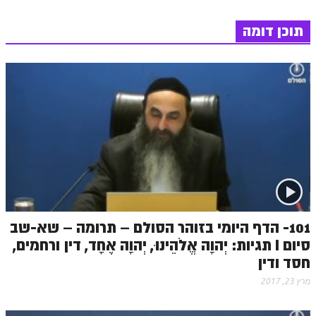
תוכן דומה
101- הדף היומי בזוהר הסולם – תרומה – שא-שב
סיום I תגיות: יְהוָה אֱלֹהֵינוּ, יְהוָה אֶחָד, דין ורחמים,
חסד ודין
מרץ 23, 2017