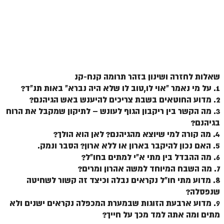
זוהר וילך מתקדמים
שידור חי
תגיות ונושאים
שאלות לחזרה ושינון בזהר תרומה קנח-קנ
אודות האתר
1. על מי נאמר "אוי לו,טוב לו שלא היה נברא" באות תנ"ד?
2. מדוע החוטאים בשבת צריכים להיענש באש הגיהנם?
אודות אתר הזוהר היומי
3. מה הקשר בין ריקבון הגוף לעונש – לתיקון שמקבל את הרוח
אודות בית מדרש הסולם
בגיהנם?
4. מה קורה למי שיוצא מהגיהנם? לאן הוא הולך?
ספר הזוהר
5. האם נכון להיקבר בארון או ללא ארון? הסבר ונמק.
גדולי ישראל על הזוהר
6. מה ההבדל בין מתי א"י למתים בחו"ל?
7. מה השבח המיוחד למשה אהרון ומרים?
אפליקציית ספר הזוהר הקדוש
8. מדוע מתי חו"ל נקראים נבלה וכיצד זה קשור לשחיטה
שנפסלה?
הקדשות על דיסקים
9. מדוע ארבעת הזוגות שבמערת המכפלה נקראים ישנים ולא
תרומות
מתים ומה אתה למד מכך על חייך?