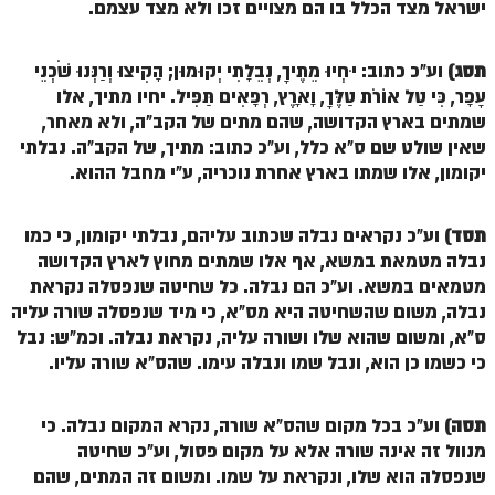
ישראל מצד הכלל בו הם מצויים זכו ולא מצד עצמם.
זוהר נשא למתחילים
זוהר נשא למתקדמים
תסג)
וע"כ כתוב: יִחְיוּ מֵתֶיךָ, נְבֵלָתִי יְקוּמוּן; הָקִיצוּ וְרַנְּנוּ שֹׁכְנֵי
עָפָר, כִּי טַל אוֹרֹת טַלֶּךָ, וָאָרֶץ, רְפָאִים תַּפִּיל. יחיו מתיך, אלו
זוהר בהעלותך למתחילים
שמתים בארץ הקדושה, שהם מתים של הקב"ה, ולא מאחר,
שאין שולט שם ס"א כלל, וע"כ כתוב: מתיך, של הקב"ה. נבלתי
זוהר בהעלותך למתקדמים
יקומון, אלו שמתו בארץ אחרת נוכריה, ע"י מחבל ההוא.
זוהר שלח לך למתחילים
זוהר שלח לך למתקדמים
תסד)
וע"כ נקראים נבלה שכתוב עליהם, נבלתי יקומון, כי כמו
נבלה מטמאת במשא, אף אלו שמתים מחוץ לארץ הקדושה
זוהר קורח למתחילים
מטמאים במשא. וע"כ הם נבלה. כל שחיטה שנפסלה נקראת
נבלה, משום שהשחיטה היא מס"א, כי מיד שנפסלה שורה עליה
זוהר קורח למתקדמים
ס"א, ומשום שהוא שלו ושורה עליה, נקראת נבלה. וכמ"ש: נבל
חוקת למתחילים
כי כשמו כן הוא, ונבל שמו ונבלה עימו. שהס"א שורה עליו.
חוקת מתקדמים
תסה)
וע"כ בכל מקום שהס"א שורה, נקרא המקום נבלה. כי
זוהר בלק למתחילים
מנוול זה אינה שורה אלא על מקום פסול, וע"כ שחיטה
שנפסלה הוא שלו, ונקראת על שמו. ומשום זה המתים, שהם
זוהר בלק למתקדמים