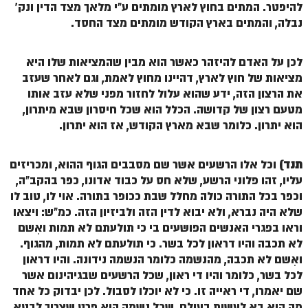
הזוהר הקדוש ויחי מתקדמים
להיפטר. המתים בחוץ לארץ מומתים ע"י מלאך מצד הדין ונק'
נבלה, והמתים בארץ הקודש מומתים מצד החסד.
ספר הזוהר – שמות
הזוהר הקדוש שמות מתחילים
לכן על האדם להיזהר כאשר הוא מבין שהמציאות שלו היא
מציאות של חוץ לארץ, דהיינו מחוץ לאמת, וגם לאחר שעזב
הזוהר הקדוש שמות מתקדמים
את הרצון הזה, ידע שהוא עלול לחזור מפני שלא עזב אותו
הזוהר הקדוש וארא מתחילים
מטעם רצון של קדושה. הכלל הוא שכל חיסרון שבא מיתרון,
הוא יתרון. כלומר שבא מארץ הקודש, אז הוא יתרון.
הזוהר הקדוש וארא מתקדמים
הזוהר הקדוש בא מתחילים
תנד)
וכל אלו הרשעים אשר שם מסבבים הגוף ההוא, ומכריזים
עליו, זהו פלוני הרשע, שלא חס על כבוד אדונו, כפר בהקב"ה,
הזוהר הקדוש בא מתקדמים
וכפר בכל התורה כולה מחלל שבת ככופר בתורה. אוי לו, טוב לו
הזוהר הקדוש בשלח מתחילים
שלא היה נברא, ולא יבוא לדין הזה ולביזיון הזה. כמ"ש: ויצאו
וראו בפגרי האנשים הפושעים בי כי תולעתם לא תמות ואִשם
הזוהר הקדוש בשלח מתקדמים
לא תכבה והיו דראון לכל בשר. כי תולעתם לא תמות, מהגוף.
הזוהר הקדוש יתרו מתחילים
ואִשם לא תכבה, מהנשמה כלומר הנשמה נידונה. והיו דראון
לכל בשר, כלומר והיו די ראון, שכל הרשעים שבגיהינום אשר
הזוהר הקדוש יתרו מתקדמים
שם יאמרו, די ראייה זו. כי לא יוכלו לסבול. לכן יבדוק כל אחד
מה הוא בא לעשות בעולם, שכל נשמה היא פרט שצריך לבטא
משפטים מתחילים