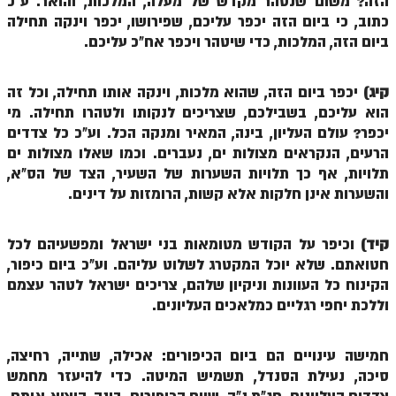
הזה? משום שנטהר מקדש של מעלה, המלכות, והואר. ע"כ
הזוהר הקדוש ויחי מתקדמים
כתוב, כי ביום הזה יכפר עליכם, שפירושו, יכפר וינקה תחילה
ספר הזוהר – שמות
ביום הזה, המלכות, כדי שיטהר ויכפר אח"כ עליכם.
הזוהר הקדוש שמות מתחילים
קיג)
יכפר ביום הזה, שהוא מלכות, וינקה אותו תחילה, וכל זה
הזוהר הקדוש שמות מתקדמים
הוא עליכם, בשבילכם, שצריכים לנקותו ולטהרו תחילה. מי
יכפר? עולם העליון, בינה, המאיר ומנקה הכל. וע"כ כל צדדים
הזוהר הקדוש וארא מתחילים
הרעים, הנקראים מצולות ים, נעברים. וכמו שאלו מצולות ים
הזוהר הקדוש וארא מתקדמים
תלויות, אף כך תלויות השערות של השעיר, הצד של הס"א,
והשערות אינן חלקות אלא קשות, הרומזות על דינים.
הזוהר הקדוש בא מתחילים
הזוהר הקדוש בא מתקדמים
קיד)
וכיפר על הקודש מטומאות בני ישראל ומפשעיהם לכל
חטואתם. שלא יוכל המקטרג לשלוט עליהם. וע"כ ביום כיפור,
הזוהר הקדוש בשלח מתחילים
הקינוח כל העוונות וניקיון שלהם, צריכים ישראל לטהר עצמם
הזוהר הקדוש בשלח מתקדמים
וללכת יחפי רגליים כמלאכים העליונים.
הזוהר הקדוש יתרו מתחילים
חמישה עינויים הם ביום הכיפורים: אכילה, שתייה, רחיצה,
הזוהר הקדוש יתרו מתקדמים
סיכה, נעילת הסנדל, תשמיש המיטה. כדי להיעזר מחמש
משפטים מתחילים