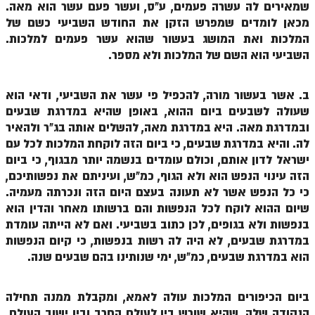
שמאירים לה עשרה פעמים, ע"ס, ועשר פעם עשר הוא מאה.
זוהר נשא למתחילים
מכאן לומדים שמפרש הזקן את החודש השביעי כשם של
המלכות ואת המושג בעשור שהוא עשר פעמים למלכות.
זוהר נשא למתקדמים
השביעי הוא השם של המלכות ולא מספר.
זוהר בהעלותך למתחילים
ב. אשר בעשור מורה, להכפיל פי עשר את השביעי, ודאי הוא
זוהר בהעלותך למתקדמים
שעולה לשבעים ביום ההוא, באופן שהיא במדרגת שבעים
זוהר שלח לך למתחילים
ובמדרגת מאה. היא במדרגת מאה, להשלים אותה בג"ר ולהאיר
לה. והיא במדרגת שבעים, כי ביום הזה לוקחת המלכות לכל עם
זוהר שלח לך למתקדמים
ישראל לדון אותם, וכולם עומדים בנשמה יותר מבגוף, כי ביום
זוהר קורח למתחילים
הזה עינוי הנפש הוא ולא הגוף, כמ"ש, ועיניתם את נפשותיכם,
כי כל הנפש אשר לא תעונה בעצם היום הזה ונכרתה מעמיה.
זוהר קורח למתקדמים
שיום ההוא לוקח לכל הנפשות והם ברשותו מאחר והדין הוא
בנפשות ולא בגופים, לכן כתוב בשביעי. ואם לא הייתה עומדת
חוקת למתחילים
במדרגת שבעים, לא היה לה רשות בנפשות, כי קיום הנפשות
חוקת מתקדמים
הוא במדרגת שבעים, כמ"ש, ימי שנותינו בהם שבעים שנה.
זוהר בלק למתחילים
ביום הכיפורים המלכות עולה לאמא, ומקבלת ממנה תחילה
זוהר בלק למתקדמים
הנקודה שלה, שהיא שורש בין לעולם החרב ובין ישוב העולם.