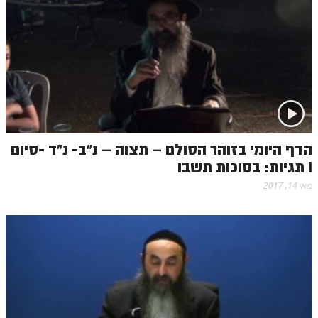
הדף היומי בזוהר הסולם – תצוה – נ"ב- נ"ד -סיום
I תגיות: בסוכות תשבו
מאי 14, 2017