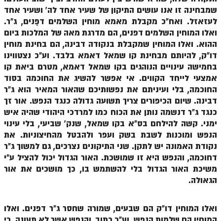
שמבחינה זו אנו עושים התיקון של שעיר אחד לה' ושעיר אחד
זוהר פנחס למתחילים
לעזאזל. ואח"כ מקבלת מאמא מוחין השלמים דפָנים, ג"ר.
זוהר פנחס למתקדמים
ואלו המוחין השלמים דפנים, הם מדרגת מאה של המלכות ביום
ההוא. ואלו המוחין שמקבלת בנקודה דבינה, הם בחינת מוחין
ספר הזוהר – דברים
דו"ק, להיותם מבחינת קו שמאל דאמא בלבד. וע"כ נצטווינו
זוהר ואתחנן למתחילים
בחמישה עינויים הנוהגים בקו שמאל דאמא, מטרם ביאת קו
אמצעי לייחד הקווים. אי אפשר להשיג את החוכמה בסוד
זוהר ואתחנן למתקדמים
החוכמה, בלי ועיניתם את נפשותיכם שהאור המאיר הוא ג"ר
דבינה. שיום הכיפורים צריך תשועה גדולה כנגד הנפש. אור זך
זוהר עקב מתחילים
כנגד ג"ר דנשמה נותן את הכוח כמו למרדכי היהודי שהיה איש
זוהר הקדוש עקב למתקדמים
ימני. קשה להילחם בס"א בקו שמאל, שנק' שביעי, בלי עינוי
הנפש ומוכנות לשבת בשק ועפר ולהבטל מהחיצוניות. את
זהר שופטים מתחילים
נקודת האמונה יש לתקן. שני התיקונים נצרכים, גם למשוך ג"ר
זהר שופטים מתקדמים
דחוכמה, והנפש היא זו שמושכת. האור הגדול יכול להציל ע"י
משיכת האור הגדול בלי להשתמש בו, כך מושכים את אור
זוהר כי תצא מתחילים
הגאולה.
זוהר כי תצא מתקדמים
ואלו המוחין דו"ק הם שבעים, שמורה שחסר ג"ר דפנים. ואלו
זוהר וילך השקפה
המוחין הם שלמות הנפש. וע"כ כתוב, והנפש אשר לא תעונה. כי