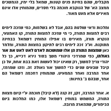
מקבלים, שהם בחינת פנים קטנות, שמאל בלי ימין, הנמשכים
לאתר הבית
ממצב הא' של הנוקבא חוכמה בלי חסדים, שהמוחין אלו אינם
הרב אדם סיני
מאירים אלא מעט מאוד.
לבלוג הרב
ומלכות ודאי שולטת בהם, אבל לא בשלמות, כמי שזכה לימים
לאתר ספר הרב
רבים למצוות התורה, כי מי שזכה למצוות התורה, קו האמצעי,
הנקרא תורה, מאירים בו אפילו המוחין דשמאל בבחינה
לדף היומי בתע"ס
מתוקנת. וע"כ זכה לימים רבים לתיקון במצוות התורה, ומלמד
הזמן סט זוהר
כאן
שמצוות התורה הן אלו שמושכות לאדם לאט לאט את אור
גאולתו,
כפי שמרדכי היהודי משך בסוד נירא דכייא, כך כל
הזמן סט זוהר
יהודי צריך למשוך, רק שאינו יכול לעשות זאת בבת אחת, על כן
ספרים להורדה
קיבל שבעים שנים כדי למשוך אור גאולה זה. וזהו שמרמז,
אחד המרבה ואחד הממעיט. שהמוחין דחכמה דשמאל הם
מנוע חיפוש בכתבי בעל הסולם
אחד, שבהם ב' בחינות:
חנות ספרים
א. אחד המרבה, זקן, זה קנה (לא קיבל) חוכמה ע"י קיום מצוות
התורה, המשמש במוחין דשמאל אלו, כמו המלכות ביום
הכיפורים, שההארה מרובה.