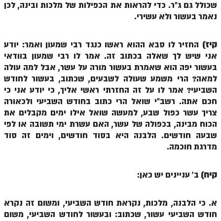
שכולל גם ג"ר. כדי להראות את הכפילות של מלכות ובינה, לכן
זוהר אחרי מות למתקדמים
נאמר בעשור ולא עשירי.
הזוהר הקדוש – קדושים למתחילים
קיז)
החזיר לו סבא ההוא ראשו כנגד רבי שמעון ואמר: יודע
הזוהר הקדוש – קדושים למתקדמים
אני שיש לך שאלה בכתוב זה. אמר לו רבי שמעון בוודאי
בעשור יפה הוא שאמרת בעשור מורה על עשר, אבל למה עולה
ספר הזוהר אמור השקפה
למאה? הרי משמע שעולה לשבעים, שכתוב, בעשור לחודש
ספר הזוהר אמור מתקדמים
השביעי? אמר לו על זה החזרתי ראשי אליך, כי יודע אני כי
חכם אתה. רשב"י שואל הרי כתוב בחודש השביעי ולכאורה
הזוהר הקדוש פרשת בהר למתחילים
צריך עשר כפול שבע, למעשה שואל אילו ימים מקבלים את
הזוהר הקדוש פרשת בהר – מתקדמים
הכוח מבינה, בכפולה של עשר, האם עשרת ימי תשובה או לפי
שבעה חודשים. הלבנה היא בסוד חודשים, וימים זה סוד
זוהר בחוקותי למתחילים
מדרגת חוכמה.
זוהר הקדוש בחוקותי למתקדמים
קיח)
ב' עניינים יש כאן:
ספר הזוהר – במדבר
זוהר במדבר מתחילים
א. כי הלבנה, מלכות, נקראת חודש השביעי, ומשום זה נקרא
חודש השביעי עשור, שכתוב: ובעשור לחודש השביעי, משום
זוהר במדבר מתקדמים