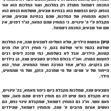
זוהר וילך מתקדמים
החכמה דשמאל מתגלה רק במלכות, ואור המלכות הוא אור
הנפש. קיום הנפשות הוא בבחינת שבעים, ששלמות הנפש הוא
שידור חי
דווקא מהמוחין של המלכות, שהם בבחינת שבעים, שהיא
מקבלת ע"י ה' עינויים. כי המוחין שהם המאה, הג"ר דפנים, אין
תגיות ונושאים
שם עוד שבעים, החכמה דשמאל.
אודות האתר
קיט)
ונפשות הילדים, שלא השלימו לשבעים שנה, אין המלכות
שולטת בהם? ודאי שולטת בהם, כי מוחין דו"ק אלו פנים
אודות אתר הזוהר היומי
קטנות, הילדים. אבל לא בשלמות, כמי שזכה לימים רבים
אודות בית מדרש הסולם
למצוות התורה. ועכ"ז בכולם הולכים השבעים שנה, הן בילדים
והן בזקנים. כמ"ש, אחד המרבה ואחד הממעיט. אחד, הוא
ספר הזוהר
הייחוד של ע' שנים: של מי שמרבה, הזקן, ושל מי שממעיט,
הילד.
גדולי ישראל על הזוהר
אפליקציית ספר הזוהר הקדוש
השבעים שנה, שמלכות מקבלת ביום כיפור מאמא, בה' עינויים,
הקדשות על דיסקים
היא מקבלת בעת שיש לה גם מוחין דפנים שהם מאה, עשר
פעם עשר. וע"כ גם המוחין דשמאל, שמקבלת עינוי נפש, הם
תרומות
נעשים אורות מרובים ע' שנה. והמוחין דשמאל, שהילדים