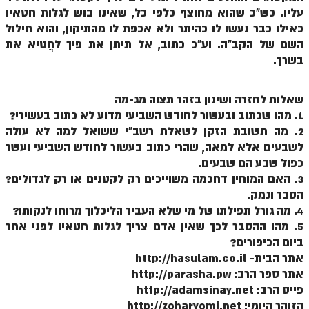
עליו. כש"כ שהוא מחוצף כלפי כל, שאינו בוש לגלות חטאיו
כאילו כבר נעשו לו כהיתר ולא אכפת לו מהתיקון, והוא חילול
השם של הקב"ה. וע"כ כתוב, אל תיתן את פיך לַחֲטיא את
בשרך.
שאלות לחזרה ושינון בזהר תצוה מג-מה
1. מהו שכתוב ובעשור לחודש השביעי מדוע לא כתוב בעשירי?
2. מה תשובת הזקן לשאלת רשב"י ששואל למה לא עולה
לשבעים אלא למאה, שהרי כתוב בעשור לחודש השביעי ועשר
כפול שבע הם שבעים.
3. האם המוחין דחכמה משוייכים רק לקטנים או רק לגדולים?
הסבר ונמק.
4. מה גורל תפילתו של מי שלא העביר הליכלוך מרוחו לנקותו?
5. מהו ההסבר לכך שאין אדם צריך לגלות חטאיו לפני אחר
ביום הכיפורים?
אתר הבית- http://hasulam.co.il
אתר ספר הרב: http://parasha.pw
פייס הרב: http://adamsinay.net
הזוהר היומי: http://zoharyomi.net