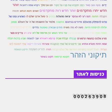
זוהר
יָדַיִם.
וְהִנֵּה טוֹב מְאֹד
ויַּסֵּב חִזְקִיָּהוּ אֶת פָּנָיו אֶל הַקִּיר
ויצו אבימלך
ויקרא שמה רחובות
זוהר חדש רות מתקדמים
חדש יתרו מתקדמים
זווגים
חטא הנחש
חכמת
הקבלה
חתונה
יְהוָה רֹעִי לֹא אֶחְסָר
יציאה מהגלות
כהנים
כי פעל אדם ישלם לו
כשהִגִּיעַ זְמַנּוֹ שֶׁל
אָדָם לְהִסְתַּלֵּק מֵהָעוֹלָם
מדורים בגיהנום
מחשבה
מלמד על ההשגחה של ה' על העולם
מצפון
משיח
נח חדש מתקדמים
עלולה להיפתח הרעה.
משה לא מת
מתים שבארץ
נאמנות
נדרים
נשמה נקיה
סדר דינים בהלכות נזיקין
עור כראי הנפש
עין אדומה של ז"א
ערב רב
צַדִּיקִים אֲשֶׁר
מַגִּיעַ אֲלֵהֶם כְּמַעֲשֵׂה הָרְשָׁעִים
קבבלה
קבלת שבת
קרומא דאווירא
שבי לנשמה
שבע ברכות הכלה
שמה תחת סטרא אחרא
שְׁנֵי תִּיקוּנִים שֶׁל שְׁתֵּי הַנוּקְבוֹת
שערות
שערות דיקנא
שְׁתֵּי דְּמָעוֹת לַיָּם
תזריע השקפה
הַגָּדוֹל-
תוכל לזכות בתפיסה החדשה של עולם הבינה
תורה
תיקון הנשמה
תיקוני הזהר
תקונא קדמאה
תקעו בשופר
כניסות לאתר