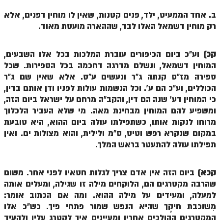
ב. אחד הממעיט, ילד, פנים קטנות, שאין לו מוחין דפנים, אלא
רק מוחין דשמאל האלו לבד, שההארה מועטת מאוד.
קכ)
וע"כ ביום הכיפורים עוברת המלכות בכל אלו השבעים,
המוחין דשמאל, ונשלם מדרגה דחכמה בכל הספירות. שכל
ספירה מז"ס קנתה ג"ר ונעשים ע"ס. אלא שאין שם ג"ר
הכוללים, וע"כ הם ע'. וכל הנשמות עולות לפניו ודן אותם בדין,
כי המוחין דע' שנה הם דין, והקב"ה מרחם על ישראל ביום הזה,
ומשפיע להם המוחין מבחינת מאה. מי שלא העביר הלכלוך
מרוחו לנקות אותו, כשתפילתו עולה ביום ההוא, היא טובעת
במקום שנקרא רפש וטיט, ס"מ ולילית, והוא מצולות ים. ואין
תפילתו עולה להתעטר בראש המלך.
קכא)
ביום הזה אין אדם צריך לגלות חטאיו לפני אחר. משום
שהרבה מקטרגים הם, הלוקחים מילה זו שגילה, ומעלים אותה
למעלה, ומעידים על מילה ההוא. ומה אם הכתוב אומר:
מִשוכבת חיקֶך שהיא הנפש שמור פתחי פיך. כש"כ אלו
המקטרגים ההולכים אחריו ומעיינים איך לקטרג עליו ולהעיד