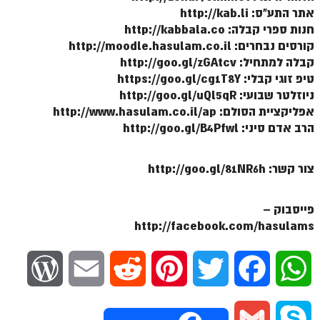
אתר התע"ס: http://kab.li
חנות ספרי קבלה: http://kabbala.co
קורסים נבחרים: http://moodle.hasulam.co.il
קבלה למתחיל: http://goo.gl/zGAtcv
טיפ זוגי קבלי: https://goo.gl/cg1T8Y
ניוזלטר שבועי: http://goo.gl/uQl5qR
אפליקציית הסולם: http://www.hasulam.co.il/ap
הרב אדם סיני: http://goo.gl/B4Pfwl
צור קשר: http://goo.gl/81NR6h
פייסבוק –
http://facebook.com/hasulams
W
E
R
P
T
F
W
o
m
e
i
w
a
h
G
S