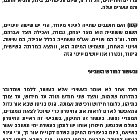
צדדים העליונים, חג"ת נ"ה, שיום הכיפורים, בינה, הוציא אותם,
והם שערים שלה.
הזוהר הקדוש משפטים מתקדמים
הזוהר הקדוש תרומה השקפה
קטו)
ואם חושבים שתייה לעינוי מיוחד, הרי יש שישה עינויים,
משום ששתייה הוא מצד יצחק, גבורה, ואכילה מצד אברהם,
הזוהר הקדוש תרומה מתקדמים
חסד. וע"כ הם שניים. אע"פ ששתייה בכלל אכילה, הם שישה.
הזוהר הקדוש ספרא דצניעותא
ועינוי האחרון, תשמיש המיטה הוא, ונמצא במדרגה השישית,
היסוד, וכנגדו אנו עושים עינוי הזה
הזוהר הקדוש תצווה השקפה
הזוהר הקדוש תצווה מתקדמים
ובעשור לחודש השביעי
ספר הזוהר הקדוש כי תשא השקפה
מצד אחד לא אומר בעשירי אלא בעשור, ללמד שמדובר
ספר הזוהר הקדוש כי תשא מתקדמים
במדרגת שלמות, ומצד שני חודש מורה על חידוש, על צורך
בתיקון, כלומר חידוש ורכישת אמונה. הנס בניסן שבא אור גדול
ספר הזוהר הקדוש ויקהל השקפה
המאפשר לאדם לראות את החיסרון כדי שיוכל לצאת ממצרים,
ספר הזוהר הקדוש ויקהל מתקדמים
ממצריי נפשו. בעשור זה התיקון, בשביעי זה ראיית החיסרון
השלם שבנפש, חיסרון אותו יש לתקן בעשרת ימי תשובה אשר
ספר הזוהר הקדוש פיקודי מתחילים
בשיאם, ביום הכיפורים התיקון השלם לקניית אור זך, ע"י עינוי
ספר הזוהר הקדוש פיקודי מתקדמים
הנפש למעלה מהדעת והרצון הגופני. ואז כשבא השטן לדון