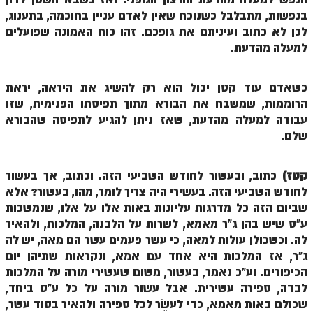
בנפשות, מתבלבל כשנוכח שאין לאדם עניין בחוכמה, בתענוג,
ספר הזוהר – ויקרא
לכן לא כתוב ועיניתם את גופכם. זהו כוח האמונה שפועלים
למעלה מהדעת.
ספר הזוהר הקדוש זוהר ויקרא השקפה
ספר הזוהר הקדוש זוהר ויקרא מתקדמים
כשאדם עוד קטן יכול הוא רק להשיג את היראה, יראת
זוהר צו מתחילים
הרוממות, שמשבח את הבורא מתוך תפיסתו הפנימית, שזו
עבודה למעלה מהדעת, שאז ניתן להגיע לתפיסה שהבורא
זוהר צו מתקדמים
שלם.
פרשת שמיני מתחילים
קטז)
כתוב, ובעשור לחודש השביעי הזה. וכתוב, אך בעשור
פרשת שמיני מתקדמים
לחודש השביעי הזה. בעשירי היה צריך לומר, מהו, בעשור? אלא
ספר הזוהר פרשת תזריע למתחילים
שביום הזה כל מדרגות עליונות באות אלו על אלו, שנמשכות
ע"ס שיש בהן ג"ר מאמא, לשרות על הלבנה, המלכות, ולהאיר
ספר הזוהר פרשת תזריע למתקדמים
לה. וכשכולן עולות למאה, כי עשר פעמים עשר הם מאה, יש לה
זוהר מצורע מתחילים
ג"ר, אז המלכות היא אחד עם אמא, ונקראות שתיהן יום
הכיפורים. וע"כ נאמר, בעשור, משום שעשירי מורה על המלכות
זוהר מצורע למתקדמים
לבדה, ספירה עשירית. אבל עשור מורה על כל ע"ס ביחד,
שכולם באות מאמא, כדי לעַשֵׂר לכל ספירה ולהאיר בסוד עשר,
זוהר אחרי מות למתחילים