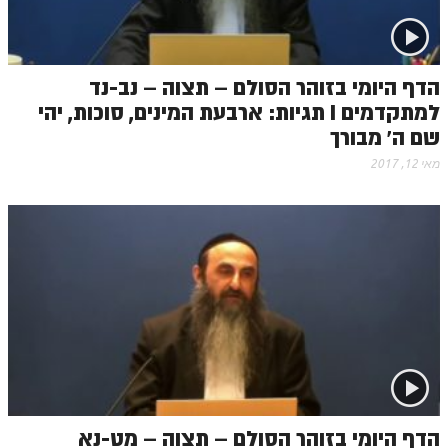
הדף היומי בזוהר הסולם – תצוה – נב-נד
למתקדמים I תגיות: ארבעת המינים, סוכות, יהי
שם ה' מבורך
מאי 12, 2017
הדף היומי בזוהר הסולם – תצוה – מט-נא