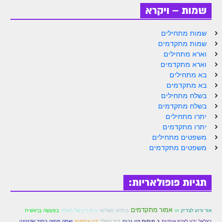
שמות – ויקרא
שמות מתחילים
שמות מתקדמים
וארא מתחילים
וארא מתקדמים
בא מתחילים
בא מתקדמים
בשלח מתחילים
בשלח מתקדמים
יתרו מתחילים
יתרו מתקדמים
משפטים מתחילים
משפטים מתקדמים
תגיות פופולאריות:
אמור מתקדמים
אור זרוע לצדיק
אז
בַּחֹדֶשׁ הַשְּׁלִישִׁי
בית דין של מעלה
בַּמַּעֲשֶׂה בָּרָאשִׁית
בצלאל ידע לצרף אותיות
ג' מיתות היו
גבות
דוד המלך
דין ורחמים
וְאַתָּה תֶּחֱזֶה בְּסוֹד שׂרְטּוֹטי