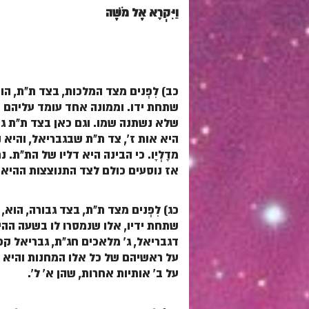
וַיִּקְרָא אֶל מֹשֶׁה
כב) לִפְנים מצד המלכות, בצד ת"ת, ה
שתחת ידו. וממונה אחד עומד עליהם בש
שלא נשתנה שמו. וגם כאן בצד ת"ת ג'
היא אות ז', צד ת"ת שבגבריאל, והיא נ
מדָלְיָו. כי הבינה היא דליו של הת"ת
אז נוסעים כולם לצד התנוצצות ההיא.
כג) לִפְנים מצד ת"ת, בצד גבורה, הו
שתחת ידיו, אלו שנמסרו לו בשעה ההיא.
דגבריאל, ג' מלאכים חג"ת, גבריאל קפ
על ראשיהם של כל אלו המחנות והיא או
על ב' אותיות אחרות, שהן א' ל'.