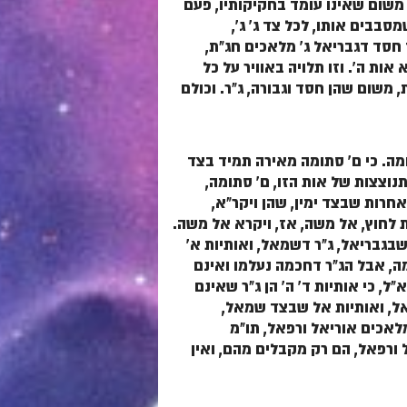
 משום שאינו עומד בחקיקותיו, פעם
סבבים אותו, לכל צד ג' ג',
 חסד דגבריאל ג' מלאכים חג"ת,
ות ה'. וזו תלויה באוויר על כל
 משום שהן חסד וגבורה, ג"ר. וכולם
ומה. כי ם' סתומה מאירה תמיד בצד
תנוצצות של אות הזו, ם' סתומה,
אחרות שבצד ימין, שהן ויקר"א,
ת לחוץ, אל משה, אז, ויקרא אל משה.
שבגבריאל, ג"ר דשמאל, ואותיות א'
, אבל הג"ר דחכמה נעלמו ואינם
ל, כי אותיות ד' ה' הן ג"ר שאינם
אל, ואותיות אל שבצד שמאל,
לאכים אוריאל ורפאל, תו"מ
 ורפאל, הם רק מקבלים מהם, ואין