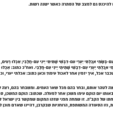
 להיכנס גם למצב של הסתרה כאשר ישנה רשות.
ִם-בְּשָׂמִי אָכַלְתִּי יַעְרִי עִם-דִּבְשִׁי שָׁתִיתִי יֵינִי עִם-חֲלָבִי; אִכְלוּ רֵעִים, ש
מִי אָכַלְתִּי יַעְרִי עִם-דִּבְשִׁי שָׁתִיתִי יֵינִי עִם-חֲלָבִי
. ואח"כ כתוב:
אִכְלוּ 
בר אכל, איך יזמין אחר לאכול עימו? וכאן כתוב: אכלתי יערי, וכ
ה לטהר אותם, ובחר בהם מכל שאר העמים. ומשבחר בהם, רצה 
אותו יום הוקם עימו משכן אחר למעלה
. שכתוב: הוקם המשכן, ס
חתו של הקב"ה.
זו שמחה מפני שזהו המקום שמקשר בין ישראל לק
ת
, וזו הסעודה המשותפת, הרוחניות שבקרבן, דהיינו שאדם מוכן 