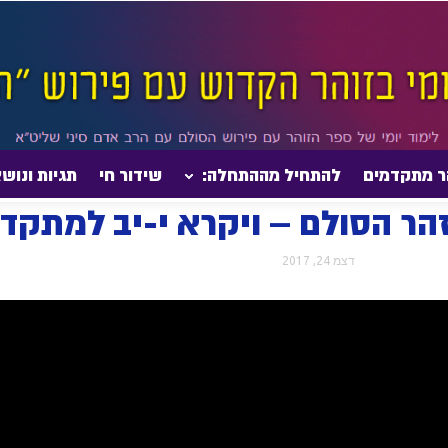
ר מתקדמים
להתחיל מההתחלה:
שידור חי
תגיות ונוש
004- הדף היומי בזהר הסולם – ויקרא י-יב למתקדמים
דצמ 24, 2017