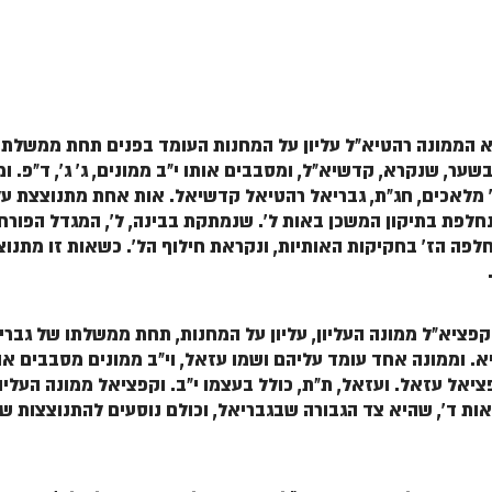
וא הממונה רהטיא"ל עליון על המחנות העומד בפנים תחת ממשלתו 
ער, שנקרא, קדשיא"ל, ומסבבים אותו י"ב ממונים, ג' ג', ד"פ. ו
 מלאכים, חג"ת, גבריאל רהטיאל קדשיאל. אות אחת מתנוצצת על
חלפת בתיקון המשכן באות ל'. שנמתקת בבינה, ל', המגדל הפורח בא
. נחלפה הז' בחקיקות האותיות, ונקראת חילוף הל'. כשאות זו מת
א, קפציא"ל ממונה העליון, עליון על המחנות, תחת ממשלתו של גבר
 וממונה אחד עומד עליהם ושמו עזאל, וי"ב ממונים מסבבים אותו,
ציאל עזאל. ועזאל, ת"ת, כולל בעצמו י"ב. וקפציאל ממונה העלי
ת ד', שהיא צד הגבורה שבגבריאל, וכולם נוסעים להתנוצצות של 