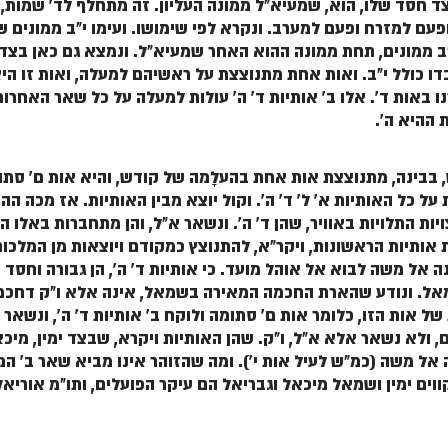
צד חסד שלו, הוא, שמעיא"ל ממונה העליון. זה מתחלף לד' שמות,
פעם למזרח ופעם למערב. ונקרא לפי שימושו. ועימו י"ב ממונים שמ
י"ב ממונים, תחת ממונה ההוא האחר שמעיא"ל. ונמצא גם כאן בצד
 כולל י"ב. ואות אחת מתנוצצת על ראשיהם למעלה, ואות זו היא א
 באות ד'. אלו ב' אותיות ד' ה' עולות למעלה על כל שאר האחרות,
 ההיא ה'.
דש, בבינה, מתנוצצת אות אחת בהעלָמה של קודש, והיא אות ם' סת
 כל האותיות א' ל' ד' ה'. וקול יוצא מבין האותיות. אז מכה הה
ות התלויות באוויר, שהן ד' ה'. ונשאר א"ל, והן מתחברות באלו ה
ות אותיות הראשונות, ויקר"א, להתנוצץ כמקודם ויוצאות מן המלכו
אל משה לבוא אל אוהל מועד. כי אותיות ד' ה', הן גבורה וחסד 
שמאל. ונודע שהארת החכמה המאירה בשמאל, אינה אלא ו"ק דחכמה
 אות הזו, כלומר אות ם' סתומה ולוקח ב' אותיות ד' ה', ונשאר א"
, ולא נשאר אלא א"ל, ו"ק. שהן האותיות ויקרא, שבצד ימין, מיכ
אל משה (כמ"ש לעיל אות י'). ומה שהזוהר אינו מביא שאר ב' המ
ים ימין ושמאל מיכאל וגבריאל הם עיקר הפועלים, ותו"מ אוריאל