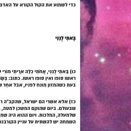
כדי לשמוע את הקול הקורא על האדם
בָּאתִי לְגַנִּי
כו)
בָּאתִי לְגַנִּי, אֲחֹתִי כַלָּה אָרִיתִי מוֹרִי ע
ראשו סופו ואין סופו ראשו. כתוב:
בְּשָׂ
בעת כשהמזון מונח לפניו, אבל אחַר שכ
כז) אלא אשרי הם ישראל, שהקב"ה רצ
שבעולם.
ביום שהוקם המשכן למטה, ב
שלמעלה, המלכות. ויום ההוא היה שמ
השמחה יש להשתית על עניין הקורבנו