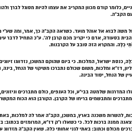
ים, כלומר קודם מכוון המקריב את עצמו להיות מסוגל לברך ולהו
עם הקב"ה.
ול משה לבוא אל אוהל מועד. כשראה הקב"ה כך, אמר, ומה שע"י מ
בית בסעודה, אדם כי יקריב מכם קרבן לה'. ע"כ התחיל לדבר עימ
תִי כַלָּה
. והמקרא הזה סובב על הקרבנות.
לָּה
, כנסת ישראל, המלכות. כי ביום שהוקם המשכן, נזדווגו זיווגי
 העליון, דז"א ומלכות, משום שכולם נתברכו משיקוי של הנחל, בינה
עיין של הנחל, יסוד הבינה.
אלו המדרגות שלמטה בבי"ע, וכל הענפים, כולם מתברכים וניזונים,
 מתברכים ומתבשמים בריחו של הקרבן.
הקורבן הוא הכוח המקשר 
ת, להשרות משכנה בארץ, במשכן, הקב"ה אמר לה למלכות, באתי
נה ממנה ברכות לכל. כי כשאלו ו"ק דז"א, המרומזים בכתוב: באת
ים מכולם וכתוב: באתי לגני אחותי כלה. שאין הקב"ה מזדווג ע