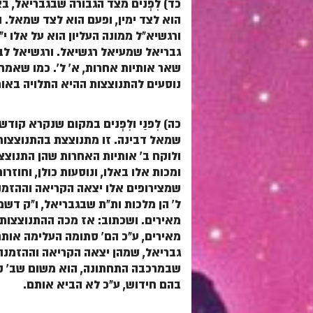
כד) לִפְנים מצד הגבורה שבגבריאל, ב
הוא לצד ימין, ופעם הוא לצד שמאל. ו
ורגשיא"ל ממונה העליון הוא על אלו 
גבריאל שמעיאל רגשיאל. ורגשיאל לבדו
שאר אותיות אחרות, א' ל'. כמו שאמרנו
נוסעים להתנוצצות ההיא התלויה באות
כה) לִפנַי ולִפְנים במקום שנקרא קו
שמאל דבינה. זו מתנוצצת בהתנוצצות על
ולוקח ב' אותיות האחרות שהן התנוצצוי
ומכות אלו באלו, ונוסעות כולן, וחוזר
שמצירופים אלו יצאה הקריאה וההזמנה 
ל' הן מלכות ות"ת שבגבריאל, ו"ק ד
מאירים. ושכתוב: אז מכה ההתנוצצות של
מאירים, ע"כ הם' סתומה העלימה אותם
גבריאל, שמהן יצאה הקריאה וההזמנה 
שבמרכבה התחתונה, הוא משום שב' קוו
בהם חידוש, ע"כ לא הביא אותם.