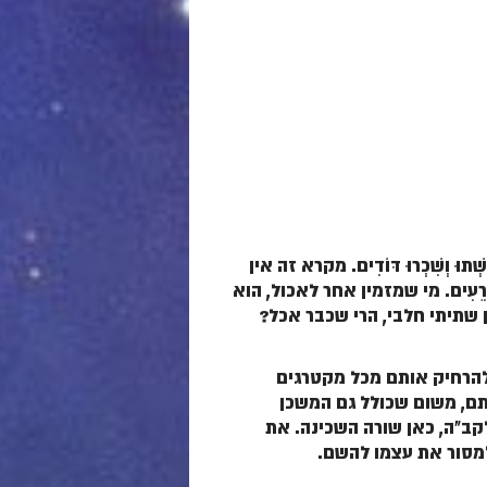
ְׁתוּ וְשִׁכְרוּ דּוֹדִים
. מקרא זה אין
רֵעִים
. מי שמזמין אחר לאכול, הוא
ן שתיתי חלבי, הרי שכבר אכל?
להרחיק אותם מכל מקטרגים
תם, משום שכולל גם המשכן
ב"ה, כאן שורה השכינה. את
למסור את עצמו להשם.