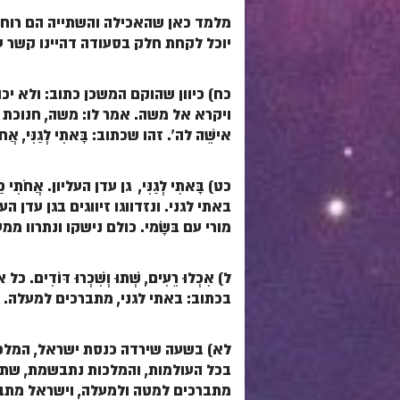
מלמד כאן שהאכילה והשתייה הם רוחני
יוכל לקחת חלק בסעודה דהיינו קשר 
כח) כיוון שהוקם המשכן כתוב: ולא יכ
ויקרא אל משה. אמר לו: משה, חנוכת ה
אישֵׁה לה'. זהו שכתוב:
בָּאתִי לְגַנִּי, אֲחֹ
כט)
בָּאתִי לְגַנִּי,
גן עדן העליון.
אֲחֹתִי כַ
באתי לגני. ונזדווגו זיווגים בגן עדן
מורי עם בּשָׂמי. כולם נישקו ונתרוו ממ
ל)
אִכְלוּ רֵעִים, שְׁתוּ וְשִׁכְרוּ דּוֹדִים
. כל 
בכתוב: באתי לגני, מתברכים למעלה.
לא) בשעה שירדה כנסת ישראל, המלכו
בכל העולמות, והמלכות נתבשמת, שתצא
מתברכים למטה ולמעלה, וישראל מתברכ