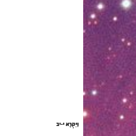
וַיִּקְרָא י-יב