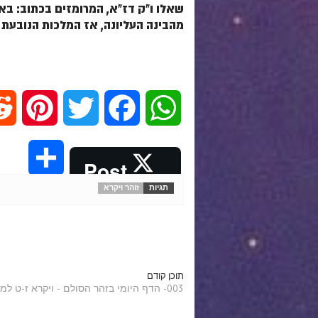
שאלו ו"ק דז"א, המרומזים בכתוב: באת
מהבינה העליונה, אז המלכות הנובעת מ
P
T
F
W
i
w
a
h
S
Post
n
i
c
a
תגיות
זוהר ויקרא
h
t
t
e
t
a
e
t
b
s
r
תוכן קודם
r
e
o
A
003- הדף היומי בזהר הסולם - ויקרא ז-ט למתקדמים
e