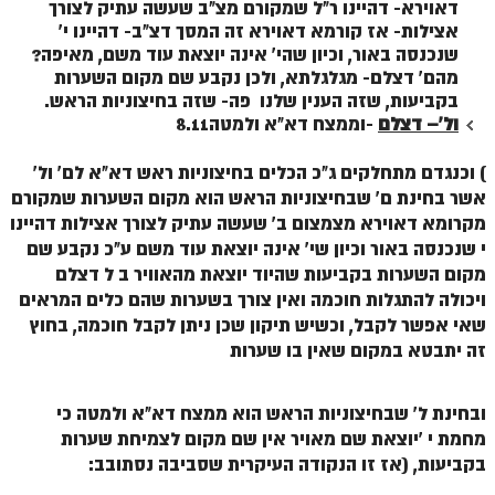
דאוירא- דהיינו ר"ל שמקורם מצ"ב שעשה עתיק לצורך
אצילות- אז קורמא דאוירא זה המסך דצ"ב- דהיינו י'
ספר הזוהר – ויקרא
שנכנסה באור, וכיון שהי' אינה יוצאת עוד משם, מאיפה?
ספר הזוהר הקדוש זוהר ויקרא השקפה
מהם' דצלם- מגלגלתא, ולכן נקבע שם מקום השערות
בקביעות, שזה הענין שלנו פה- שזה בחיצוניות הראש.
ספר הזוהר הקדוש זוהר ויקרא מתקדמים
ו
ל'
– דצלם
-וממצח דא"א ולמטה8.11
זוהר צו מתחילים
) וכנגדם מתחלקים ג"כ הכלים בחיצוניות ראש דא"א לם' ול'
אשר בחינת ם' שבחיצוניות הראש הוא מקום השערות שמקורם
זוהר צו מתקדמים
מקרומא דאוירא מצמצום ב' שעשה עתיק לצורך אצילות דהיינו
פרשת שמיני מתחילים
י שנכנסה באור וכיון שי' אינה יוצאת עוד משם ע"כ נקבע שם
מקום השערות בקביעות שהיוד יוצאת מהאוויר ב ל דצלם
פרשת שמיני מתקדמים
ויכולה להתגלות חוכמה ואין צורך בשערות שהם כלים המראים
ספר הזוהר פרשת תזריע למתחילים
שאי אפשר לקבל, וכשיש תיקון שכן ניתן לקבל חוכמה, בחוץ
זה יתבטא במקום שאין בו שערות
ספר הזוהר פרשת תזריע למתקדמים
זוהר מצורע מתחילים
ובחינת ל' שבחיצוניות הראש הוא ממצח דא"א ולמטה כי
מחמת י 'יוצאת שם מאויר אין שם מקום לצמיחת שערות
זוהר מצורע למתקדמים
בקביעות, (אז זו הנקודה העיקרית שסביבה נסתובב:
זוהר אחרי מות למתחילים