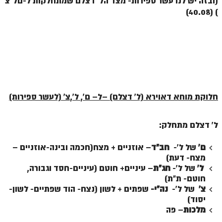
(ובזה יש לנו עשר ספירות- מצד הל' דצלם שמתחלקות ל-םל"צ
) (40.08)
חלוקת מוחא דאוירא (ל' דצלם) –
ל
– ם', ל',צ' (לעשר ספירות)
ל' דצלם מתחלק:
ם'
של ל'-
חב"ד
– אוזניים + מצח(חכמה ובינה-אוזניים –
מצח- דעת)
ל'
של ל'-
חג"ת
– עיניים+ חוטם (עיניים-חסד וגבורה,
חוטם- ת"ת)
צ'
של ל'-
נה"י-
שפתים + לשון (נצח- הוד שפתיים- לשון-
יסוד)
מלכות
– פה