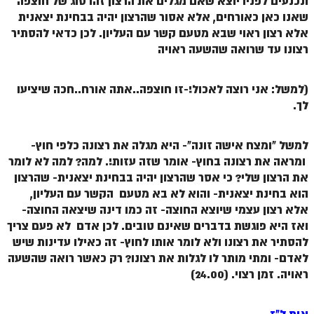
ונכנעים לפניו יוצא שאם מגלים את הרצון זהו סוג של חוצפה
שאנו כאן כאורחים, אלא אסור שהרצון יהיה בבחינת יצאנית
אלא רצון ראוי שבא מטעם קשר עם העליון. לכן כדאי להסתיר
רצונו עד שרואה שהשעה ראויה
(למשל: אני רוצה לאכול!-זו חוצפה..אתה אורח..חכה שיציעו
לך.
למשל "ומצח אישה זונה"- היא מגלה את רצונה כלפי חוץ-
ומראה את רצונה בחוץ- אומר שזה עזות!. למה? למה לא לומר
את הרצון שלי? כי אסר שהרצון יהיה בבחינת יצאנית- שהרצון
הוא בחינת יצאנית- והוא לא בא מטעם הקשר עם העליון,
אלא רצון עצמי שיוצא החוצה- זה כמו דינה שיצאה החוצה-
ואז היא פוגשת בדברים שאינם טובים. לכן אדם לא פעם צריך
להסתיר את רצונו ולא לומר אותו לחוץ- זה כאילו עדינות שיש
לאדם- ומתי מותר לו לגלות את רצונו? רק כאשר רואה שהשעה
ראויה. זמן רצוי. (24.00)