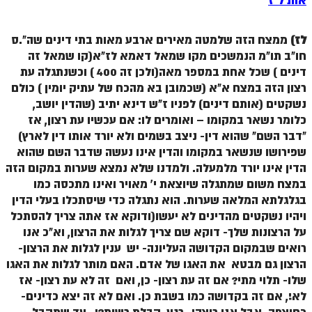
אות ל"ז
לז)
ממצח הזה שלמטה מאירים ארבע מאות בתי דינים שה".ס
חו"ב תו"מ הנמשכים מקו שמאל דאמא לז"א(קו שמאל זה
דינים ) שכל אחת במספר מאה(ולכן זה 400 ) וכשנתגלה עת
רצון הזה במצח א"א (שכמובן בא מהכח של עתיק יומין ) כולם
נשקטים (אותם דינים) לפניו ז"ש דינא יתיב (שהדין יושב,
כלומר נשאר במקומו – ואומרים לו: אם עכשיו עת רצון, אז
"דבר השם" שהוא דין- ניצב בשמים ולא יורד אותו דין לארץ)
שפירושו שנשאר במקומו והדין אינו נעשה שדבר השם שהוא
הדין אינו יורד מלמעלה. ולמדנו שלא נמצא שערות במקום הזה
במצח משום שמתגלה שיוצאת י' מאויר ואינו מתכסה כמו
בגלגלתא המלאה שערות. הוא נתגלה כדי שיסתכלו בעלי הדין
ויהיו נשקטים מהדינים לא יעשו(ודוקא אז אתה צריך להסתכל
על הרצונות שלך- דוקא שם צריך לגלות את הרצון, וא"כ אנו
רואים שבמקום הקדושה העליונה- יש ענין לגלות את הרצון-
הרצון גם מבטא את האגו של אדם. האם מותר לגלות את האגו
שלו- תלוי מתי? אם זה עת רצון- כן, ואם זה לא עת רצון- אז
לא!, אם זה בקדושה כמו בשבת כן. ואם לא זה יצא כדינים-