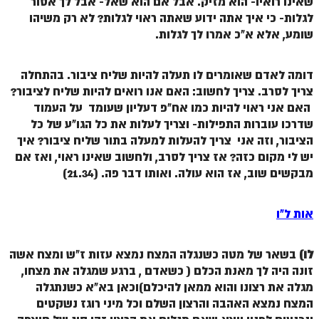
שאינו רואיו- הוא מזיק. אבל אם הוא שאל- אבל לך אסור
לגלות- כי איך אתה ידוע שאתה ראוי לגלות? לא רק משיהו
שומע, אלא א"כ אמרו לך לגלות.
דומה לאדם שאומרים לו תעלה להיות שליח ציבור. בהתחלה
צריך לסרב. צריך לחשוב: האם אנו רואים להיות שליח לציבור?
האם אני ראוי להיות כמו אח"פ דעליון שעומד על העמוד
שדרכו עוברות התפילות- וצריך לעלות את כל הגו"ע של כל
הציבור, וזה אני צריך להעלות למעלה בתור שליח ציבור? איך
יש לי מקום כזה? אז צריך לסרב, ולחשוב שאינו ראוי, ואז אם
מבקשים שוב, אז הוא עולה. ואותו דבר פה. (21.34)
אות ל"ו
לו)
בשאר של מטה כשנגלה המצח נמצא עזות ז"ש ומצח אשה
זונה היה לך מאנת הכלם ( כשאדם , ברגע שמגלה את מצחו,
מגלה את רצונו והוא ממאן להיכלם)וכאן בא"א כשנתגלה
המצח נמצא האהבה והרצון השלם וכל מיני רוגז נשקטים