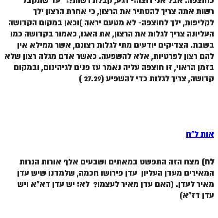
כחוצפה. אבל אני רוצה!- רגע, קבלת רשות?! עד שתקבל
רשות אתה צריך להסתיר את הרצון, כי אחרת הרצון ילך
לקליפות, ילך לחוצפה- לא מטעם יראה )וכאן במקום הקדושה
העליונה צריך לגלות את הרצון, את האגו, כאמור בקדושה כמו
בשבת. הצדיקים יודעים מתי לגלות רצונם, אשר ממילא אין
להם רצון לפרטיות, אלא להשפעה. כאשר אדם מגלה רצון שלא
בזמן הראוי, זו חוצפה עליה נאמר עז פנים לגיהינום, ובמקום
קדושה, צריך לגלות כדי להשפיע (27.29 )
אות ל"ח
לח)
מצח הזה התפשט במאתים ושבעים אלף אורות הנרות
המאירים מעדן העליון עדן פירושו חכמה, שלמדנו שיש עדן
מאיר לעדן. (האם עדן מאיר לעצמו? לא! יש עדן דא"א ויש
עדן דז"א)