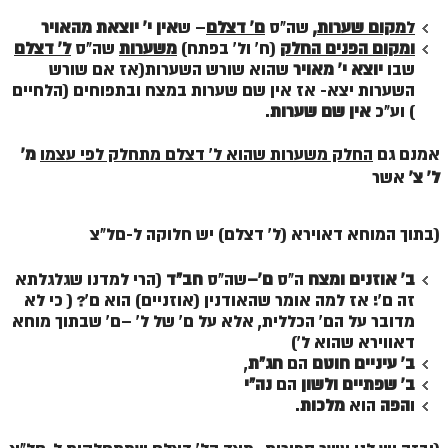
ל
מקום שערות
,
שה"ס
ם'
דצלם
– ש
אין י' יוצאת מהאויר
ומקום הפנים
החלק
(ח' ול' בפתח)
משערות
שה"ס
ל'
דצלם
שבו
יוצא י' מאויר
שהוא שורש השערות(אז אם שורש
השערות יצא- אז אין שם שערות במצח ובתפוחים (הלחיים
) וע"כ
אין שם שערות
.
אמנם גם
החלק משערות שהוא
ל'
דצלם מתחלק לפי עצמו
מ'
ל' צ'
אשר
(בתוך המוחא דאוירא (ל' דצלם) יש חלוקה ל-םל"צ
ב' אוזנים ומצח
ה"ס
ם'
–
שה"ס
חב"ד
(הרי למדנו שגלגלתא
זה ם'! אז למה אומר שהאודנין (אוזניים) הוא ם'? ( כי לא
מדובר על הם' הכללית, אלא על ם' של ל' –ם' שבתוך מוחא
דאווירא שהוא ל')
ב' עיניים חוטם
הם
חג"ת
,
ב' שפתיים ולשון
הם
נה"י
ו
הפה
הוא
מלכות
.