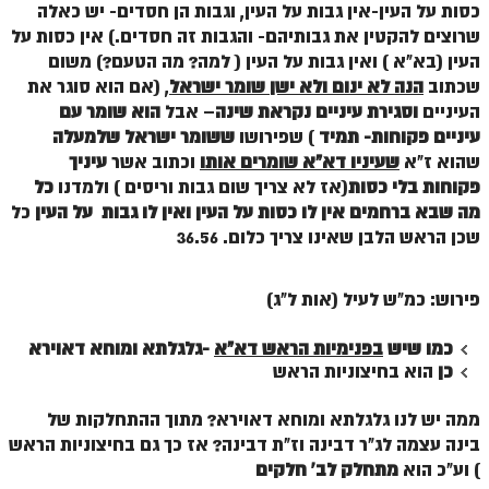
כסות על העין-אין גבות על העין, וגבות הן חסדים- יש כאלה
שרוצים להקטין את גבותיהם- והגבות זה חסדים.) אין כסות על
העין (בא"א ) ואין גבות על העין ( למה? מה הטעם?) משום
שכתוב
הנה לא ינום ולא ישן שומר ישראל
, (אם הוא סוגר את
העיניים
וסגירת עיניים נקראת שינה
– אבל
הוא שומר עם
עיניים פקוחות- תמיד
) שפירושו
ששומר ישראל שלמעלה
שהוא ז"א
שעיניו דא"א שומרים אותו
וכתוב אשר
עיניך
פקוחות בלי כסות
(אז לא צריך שום גבות וריסים ) ולמדנו
כל
מה שבא ברחמים אין לו כסות על העין
ואין לו גבות
על העין
כל
שכן הראש הלבן שאינו צריך כלום. 36.56
פירוש: כמ"ש לעיל (אות ל"ג)
כמו שיש
בפנימיות הראש דא"א
-גלגלתא ומוחא דאוירא
כן
הוא בחיצוניות הראש
ממה יש לנו גלגלתא ומוחא דאוירא? מתוך ההתחלקות של
בינה עצמה לג"ר דבינה וז"ת דבינה? אז כך גם בחיצוניות הראש
) וע"כ הוא
מתחלק לב' חלקים