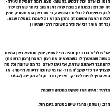
הזמן בו אדם יכול לבקש בקשות- קצת דומה לתפילת נעילה-
לאתר הבית
זה עת רצון במנחה בשבת שזה זמן חשוב ביותר שאדם יכול
הרב אדם סיני
לבקש שיתגלו לו כלים דהשפעה, כי עת רצון הוא מעתיק יומין
לגלות המצח ומשום זה נתקן מקרא זה לאמרו בתפלת שבת.
לבלוג הרב
(כל זה אומר רבי אלעזר בתשובה לרבי שמעון )
לאתר ספר הרב
לדף היומי בתע"ס
הזמן סט זוהר
אר"ש לר"א בנו ברוך תהיה בני לעתיק יומין ותמצא רצון המצח
הזמן סט זוהר
בשעה שתצטרך לו כשמוצאים את רצון המצח (רצון הרצונות)
להתחבר לאמונה שלמה, אז ניתן לאדם כל מה שרוצה וכל מה
ספרים להורדה
שצריך עד כדי שקב"ה גוזר- אז מי שזוכה לרעווא דרעווין- אז
הוא הופך להיות לצדיק. וצדיק גוזר- וקב"ה מקיים. (18.47
מנוע חיפוש בכתבי בעל הסולם
חנות ספרים
תלמיד:
איזה רוגז נשקט במנחה דשבת
?
הרב: (נשקט) הרוגז שיש במנחה ביום חול.