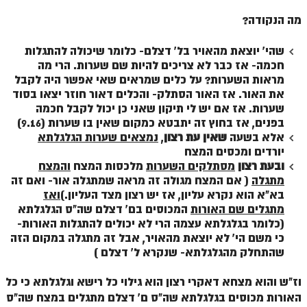
זוהר אחרי מות למתקדמים
מה הנקודה?
הזוהר הקדוש – קדושים למתחילים
שהי' יוצאת מהאויר בל' דצלם- כלומר שיכולה להתגלות
חכמה- אז כבר לא צריכים להיות שם שערות. הרי מה
הזוהר הקדוש – קדושים למתקדמים
מראות השערות? על כלים שמראים שאי אפשר היה לקבל
את האור. אז האור הסתלק- והכלים דאור חוזר יצאו בסוד
ספר הזוהר אמור השקפה
שערות. אז אם יש לי תיקון שאני כן יכול לקבל חכמה
ספר הזוהר אמור מתקדמים
בפנים, אז בחוץ זה יתבטא כמקום שאין בו שערות (9.16)
אלא בשעה
שאין עת רצון
,
נמצאים שערות הגלגלתא
הזוהר הקדוש פרשת בהר למתחילים
יורדים ומכסים המצח
ובעת רצון
מסתלקים השערות
מלכסות המצח
והמצח
הזוהר הקדוש פרשת בהר – מתקדמים
מתגלה
( אם המצח מגולה זה מראה שמתגלה אור- ואם זה
בא"א הוא נקרא עליון, אז יש רצון מצד העליון.)
ואז
זוהר בחוקותי למתחילים
מתגלים שם האורות
המכוסים בם' דצלם שה"ס הגלגלתא
זוהר הקדוש בחוקותי למתקדמים
(כלומר בגלגלתא עצמה הרי לא יכולים להתגלות האורות-
כי משם הי' לא יוצאת מהאויר, אבל זה מתגלה במקום הזה
ספר הזוהר – במדבר
שהתחלק מהגלגלתא- שנקרא ל' דצלם )
זוהר במדבר מתחילים
וז"ש והוא מצחא דאקרי רצון הוא גילוי כל רישא וגלגלתא כי כל
האורות מכוסים בגלגלתא שה"ס ם' דצלם מתגלים במצח שה"ס
זוהר במדבר מתקדמים