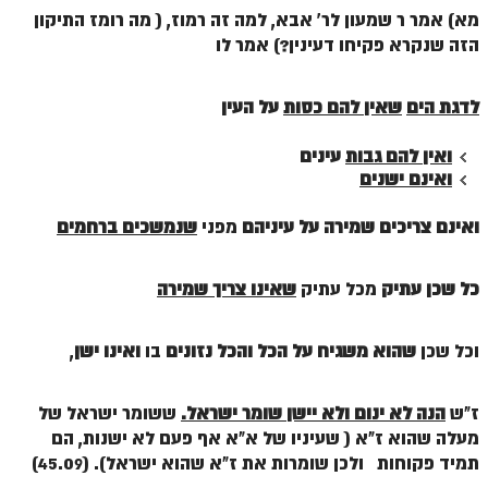
מא) אמר ר שמעון לר' אבא, למה זה רמוז, ( מה רומז התיקון
הזה שנקרא פקיחו דעינין?) אמר לו
לדגת הים
שאין להם כסות
על העין
ואין להם גבות
עינים
ואינם ישנים
ואינם צריכים שמירה על עיניהם
מפני
שנמשכים ברחמים
כל שכן עתיק
מכל עתיק
שאינו צריך שמירה
וכל שכן
שהוא משגיח על הכל
והכל נזונים
בו
ואינו ישן
,
ז"ש
הנה לא ינום ולא יישן שומר ישראל.
ששומר ישראל של
מעלה שהוא ז"א ( שעיניו של א"א אף פעם לא ישנות, הם
תמיד פקוחות ולכן שומרות את ז"א שהוא ישראל). (45.09)