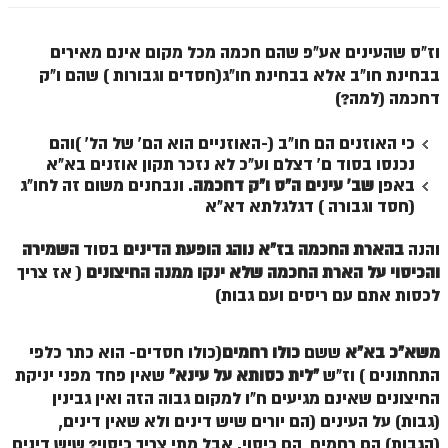
וז"ס שהעינים אע"פ שהם חכמה מכל מקום אינם מאירים
בבחינת חו"ב אלא בבחינת חו"ג(חסדים וגבורות ) שהם ו"ק
דחכמה (למה?)
כי האוזנים הם חו"ב (-האוזניים הוא הם' של הל' )והם
נכנסו בסוד ם' דצלם וע"כ לא נזכר תקון אוזנים בא"א
באפן
שב' עינים ה"ס ו"ק דחכמה
. ונבחנים משום זה לחו"ג
(חסד וגבורה ) דגלגלתא דא"א
והנה
בהארת החכמה בז"א נוהג הופעת הדינים
בסוד
השמירה
והכיסוי על הארת החכמה שלא ינקו ממנה החיצונים
( אז צריך
לכסות אתם עם ריסים ועם גבות)
משא"כ בא"א
ששם
כולו רחמים
(כולו חסדים- הוא כתר כלפי
התחתונים ) וז"ש
"לית כסותא על עינא"
שאין פחד מפני יניקת
החיצונים שאינם מגיעים ח"ו למקום גבוה הזה ואין גבינין
(גבות) על העינים (הם יורים שיש דינים ולא שאין דינים,
(הגבות) הם רחמים, הם כיסוי. אבל מתי צריך כיסוי? שיש דינים