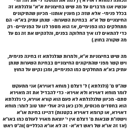
הכוונה למוחא דאוירא ) ( למה את המספר לי את זה? הרי
הזוהר הקדוש ויחי מתקדמים
עכשיו אנו מדברים על מה שיש בחיצוניות א"א" וגלגלתא זה
ספר הזוהר – שמות
בכלל פנימי- אלא שזה כן מענין אותנו- מכיוון שהתיקונים
החיצוניים של א"א בבחינת השערות- שנתן עתיק בא"א- הם
הזוהר הקדוש שמות מתחילים
מתחלקים כמו הפנימיים, אז הוא מספר לנו על הפנימיים- רק
הזוהר הקדוש שמות מתקדמים
כדי להתאים לנו איך החלוקה בפנים, והלהקיש את זה גם על
מה שקורה בחוץ.)
הזוהר הקדוש וארא מתחילים
הזוהר הקדוש וארא מתקדמים
מה שיש בחיצוניות א"א, ולמרות שגלגלתא זו בחינה פנימית,
ויש קשר מפני שהתיקונים החיצוניים בבחינת השערות שנתן
הזוהר הקדוש בא מתחילים
עתיק בא"א מתחלקים כמו הפנימיים, ומכן נקיש על החוץ
הזוהר הקדוש בא מתקדמים
שה"ס ם' (גלגלתא ) ל' דצלם ( מוחא דאוירא) אני מתעקש
הזוהר הקדוש בשלח מתחילים
לומר מוחא דאוירא ולא אוירא- כדי להבדיל את זה מאוירא
הזוהר הקדוש בשלח מתקדמים
סתם- מכיוון שלגלגלתא לא פעם הוא קורא אוירא, כי גלגלתא
הוא בחסדים מכוסים, ולכן כאן היה אולי יותר טוב לומר: מוחא
הזוהר הקדוש יתרו מתחילים
דאוירא, או קרומא דאוירא בקטנות) דהיינו בחינת או"א
הזוהר הקדוש יתרו מתקדמים
וישסו"ת שבאות ם' דצלם אין י' יוצאת מאויר לעולם כמו באו"א
(אז זה או"א של ראש דא"א- זה לא או"א הכלליים )וה"ס ראש
משפטים מתחילים