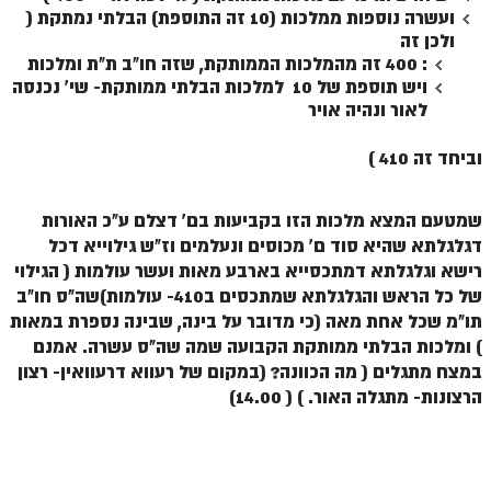
ועשרה נוספות ממלכות (10 זה התוספת) הבלתי נמתקת (
זוהר פנחס למתחילים
ולכן זה
זוהר פנחס למתקדמים
: 400 זה מהמלכות הממותקת, שזה חו"ב ת"ת ומלכות
ויש תוספת של 10 למלכות הבלתי ממותקת- שי' נכנסה
ספר הזוהר – דברים
לאור ונהיה אויר
זוהר ואתחנן למתחילים
וביחד זה 410 )
זוהר ואתחנן למתקדמים
שמטעם המצא מלכות הזו בקביעות בם' דצלם ע"כ האורות
זוהר עקב מתחילים
דגלגלתא שהיא סוד ם' מכוסים ונעלמים וז"ש גילוייא דכל
זוהר הקדוש עקב למתקדמים
רישא וגלגלתא דמתכסייא בארבע מאות ועשר עולמות ( הגילוי
של כל הראש והגלגלתא שמתכסים ב410- עולמות)שה"ס חו"ב
זהר שופטים מתחילים
תו"מ שכל אחת מאה (כי מדובר על בינה, שבינה נספרת במאות
) ומלכות הבלתי ממותקת הקבועה שמה שה"ס עשרה. אמנם
זהר שופטים מתקדמים
במצח מתגלים ( מה הכוונה? (במקום של רעווא דרעוואין- רצון
זוהר כי תצא מתחילים
הרצונות- מתגלה האור. ) ( 14.00)
זוהר כי תצא מתקדמים
זוהר וילך השקפה