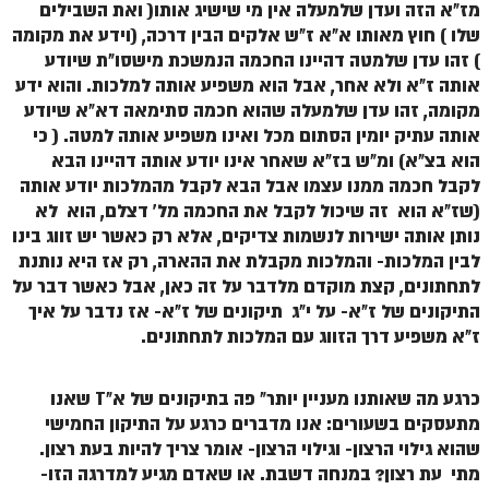
מז"א הזה ועדן שלמעלה אין מי שישיג אותו( ואת השבילים
שלו ) חוץ מאותו א"א ז"ש אלקים הבין דרכה, (וידע את מקומה
) זהו עדן שלמטה דהיינו החכמה הנמשכת מישסו"ת שיודע
אותה ז"א ולא אחר, אבל הוא משפיע אותה למלכות. והוא ידע
מקומה, זהו עדן שלמעלה שהוא חכמה סתימאה דא"א שיודע
אותה עתיק יומין הסתום מכל ואינו משפיע אותה למטה. ( כי
הוא בצ"א) ומ"ש בז"א שאחר אינו יודע אותה דהיינו הבא
לקבל חכמה ממנו עצמו אבל הבא לקבל מהמלכות יודע אותה
(שז"א הוא זה שיכול לקבל את החכמה מל' דצלם, הוא לא
נותן אותה ישירות לנשמות צדיקים, אלא רק כאשר יש זווג בינו
לבין המלכות- והמלכות מקבלת את ההארה, רק אז היא נותנת
לתחתונים, קצת מוקדם מלדבר על זה כאן, אבל כאשר דבר על
התיקונים של ז"א- על י"ג תיקונים של ז"א- אז נדבר על איך
ז"א משפיע דרך הזווג עם המלכות לתחתונים.
כרגע מה שאותנו מעניין יותר" פה בתיקונים של א"T שאנו
מתעסקים בשעורים: אנו מדברים כרגע על התיקון החמישי
שהוא גילוי הרצון- וגילוי הרצון- אומר צריך להיות בעת רצון.
מתי עת רצון? במנחה דשבת. או שאדם מגיע למדרגה הזו-