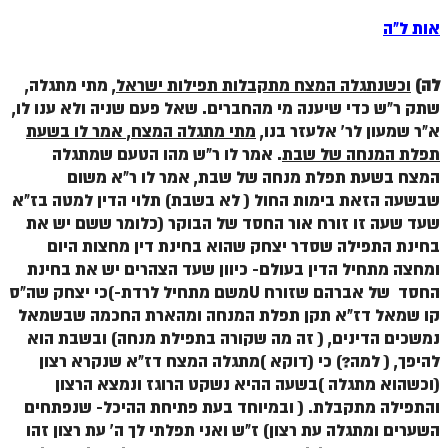
זוהר וילך מתקדמים
אות ל"ה
שידור חי
לה)
וכשנתגלה המצח מתקבלות תפילות ישראל
, מתי מתגלה,
תגיות ונושאים
שתק ר"ש כדי שיענה מי מהחברים. שאל פעם שניה ולא ענו לו,
א"ר שמעון לר' אלעזר בנו,
מתי מתגלה המצח, אמר לו בשעת
תפלת המנחה של שבת
. אמר לו ר"ש מהו הטעם שמתגלה
אודות האתר
המצח בשעת תפלת מנחה של שבת, אמר לו ר"א משום
שבשעה הזאת בימות החול ( לא בשבת) תלוי הדין למטה בז"א
אודות אתר הזוהר היומי
שעד שעה זו זורח אור החסד של הבוקר (כלומר ששם יש את
אודות בית מדרש הסולם
בחינת התפילה שסדר יצחק שהוא בחינת דין מחצות היום
ומחצה מתחיל הדין בעולם- כיוון שעד הצהרים יש את בחינת
ספר הזוהר
החסד של אברהם שזורח Uמשם מתחיל לרדת-)כי יצחק שה"ס
גדולי ישראל על הזוהר
קו שמאל דז"א תקן תפלת המנחה ומהארת החכמה שבשמאל
נמשכים הדינים, ( זה מה שקורה בתפילת מנחה) ובשבת הוא
אפליקציית ספר הזוהר הקדוש
להיפך, ( למה?) כי (דוקא )מתגלה המצח דז"א שנקרא רצון
(וכשהוא מתגלה )בשעה ההיא נשקט הרוגז ונמצא הרצון
הקדשות על דיסקים
והתפילה מתקבלת. ( ובמיוחד בעת פתיחת ההיכל- שנפתחים
תרומות
השערים ומתגלה עת רצון) ז"ש ואני תפלתי לך ה' עת רצון זהו