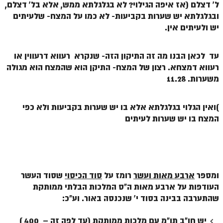
ל' דצלם (אז איפה הגילוי? לא בגלגלתא ממש, אלא בל' דצלם,
זוהר נשא למתחילים
ובגלגלתא יש שערות בקביעות- לא כמו על המצח- שלעיתים
יש ולעיתים אין.
זוהר נשא למתקדמים
זוהר בהעלותך למתחילים
עד לכאן הבנו מה זה התיקון הזה- שנקרא רעווא דרעווין או
זוהר בהעלותך למתקדמים
רעווא דמצחא. רצון של המצח- התיקן הוא שהמצח הוא מגולה
משערות. 11.28
זוהר שלח לך למתחילים
זוהר שלח לך למתקדמים
)ואין הגלוי בגלגלתא אלא בו יש שערות בקביעות ולא כפי
המצח בו יש שערות לעיתים
זוהר קורח למתחילים
זוהר קורח למתקדמים
חוקת למתחילים
ומספר
ארבע מאות ועשר
רומז על
סוד הכיסוי
שסוד העשר
חוקת מתקדמים
העודפות על ארבע מאות ה"ס המלכות הבלתי ממותקת
זוהר בלק למתחילים
שהתערבה בבינה בסוד י' שנכנסה באור. וע"כ:
זוהר בלק למתקדמים
יש חו"ב תו"מ עם מלכות ממותקת (עד לפה זה – 400 )