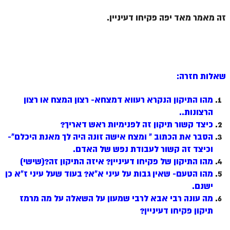
זה מאמר מאד יפה פקיחו דעיניין.
שאלות חזרה:
מהו התיקון הנקרא רעווא דמצחא- רצון המצח או רצון
הרצונות..
כיצד קשור תיקון זה לפנימיות ראש דאריך?
הסבר את הכתוב " ומצח אישה זונה היה לך מאנת היכלם"-
וכיצד זה קשור לעבודת נפש של האדם.
מהו התיקון של פקיחו דעיניין? איזה התיקון זה?(שישי)
מהו הטעם- שאין גבות על עיני א"א? בעוד שעל עיני ז"א כן
ישנם.
מה עונה רבי אבא לרבי שמעון על השאלה על מה מרמז
תיקון פקיחו דעיניין?