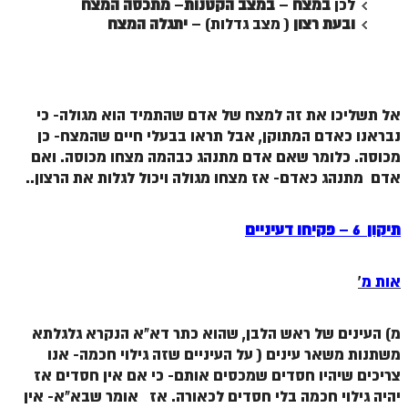
לכן
במצח
–
במצב הקטנות
–
מתכסה המצח
ובעת רצון
( מצב גדלות) –
יתגלה המצח
אל תשליכו את זה למצח של אדם שהתמיד הוא מגולה- כי
נבראנו כאדם המתוקן, אבל תראו בבעלי חיים שהמצח- כן
מכוסה. כלומר שאם אדם מתנהג כבהמה מצחו מכוסה. ואם
אדם מתנהג כאדם- אז מצחו מגולה ויכול לגלות את הרצון..
תיקון 6
–
פקיחו דעיניים
אות מ
'
מ) העינים של ראש הלבן, שהוא כתר דא"א הנקרא גלגלתא
משתנות משאר עינים ( על העיניים שזה גילוי חכמה- אנו
צריכים שיהיו חסדים שמכסים אותם- כי אם אין חסדים אז
יהיה גילוי חכמה בלי חסדים לכאורה. אז אומר שבא"א- אין