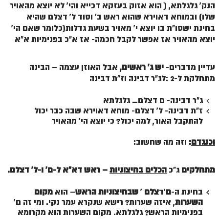
הנק' גלגלתא, ( הוא אזוק בעזקא דכייא והי' לא יוצא מהאויר
שלו) ובמוחא דאוירא שהוא ראש ב' וסוד ל' דצלם שהיא
הזוהר הקדוש משפטים מתקדמים
בחינת ישסו"ת בו יוצא י' מאויר בשעת גדלות(כלומר שאם הי'
הזוהר הקדוש תרומה השקפה
יוצא מהאויר אז אפשר לקבל חכמה- אז א"כ בפנימיות א"א
הזוהר הקדוש תרומה מתקדמים
עדיין מדברים-
יש ג' ראשים,
אבל האוזן עצמה – הבינה
הזוהר הקדוש ספרא דצניעותא
מתחלקת ל-2 :לג"ר דבינה וז"ת דבינה
הזוהר הקדוש תצווה השקפה
ג"ר דבינה- ם דצלם_ גלגלתא
הזוהר הקדוש תצווה מתקדמים
ז"ת דבינה- ל' דצלם- מוחא דאוירא שבה כבר יכול
להתקבל האור, למה יכול? כי יוצא הי' מהאויר
ספר הזוהר הקדוש כי תשא השקפה
וכנגדם
:
וזה מה שחשוב:
ספר הזוהר הקדוש כי תשא מתקדמים
ספר הזוהר הקדוש ויקהל השקפה
מתחלקים
ג"כ
הכלים בחיצוניות
– ראש דא"א ל-
ם'
ו-
ל'
דצלם.
ספר הזוהר הקדוש ויקהל מתקדמים
בחינת ה-
ם
'ד
צלם
'
שבחיצוניות הראש
– הוא
מקום
ספר הזוהר הקדוש פיקודי מתחילים
השערות
, איזה שערות? רישא שנקרא עמר נקי. ומי זה ם'
בפנימיות הראש? גלגלתא. מקום השערות הוא מקרומא
ספר הזוהר הקדוש פיקודי מתקדמים