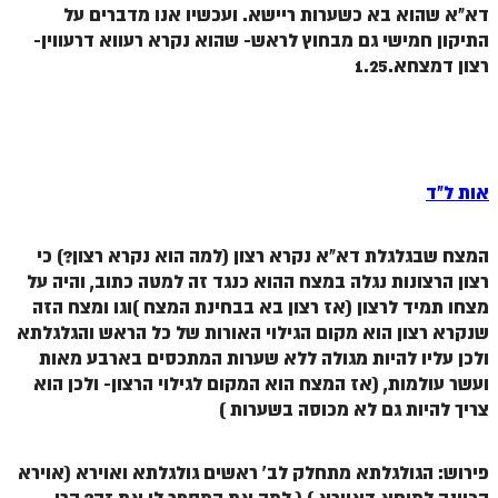
ספר הזוהר תולדות מתקדמים
דא"א שהוא בא כשערות ריישא. ועכשיו אנו מדברים על
התיקון חמישי גם מבחוץ לראש- שהוא נקרא רעווא דרעווין-
ספר הזוהר ויצא מתחילים
רצון דמצחא.1.25
ספר הזוהר ויצא מתקדמים
ספר הזוהר וישלח מתחילים
הזוהר הקדוש וישלח מתקדמים
אות ל"ד
הזוהר הקדוש וישב מתחילים
הזוהר הקדוש וישב מתקדמים
המצח שבגלגלת דא"א נקרא רצון (למה הוא נקרא רצון?) כי
רצון הרצונות נגלה במצח ההוא כנגד זה למטה כתוב, והיה על
הזוהר הקדוש מקץ מתחילים
מצחו תמיד לרצון (אז רצון בא בבחינת המצח )וגו ומצח הזה
שנקרא רצון הוא מקום הגילוי האורות של כל הראש והגלגלתא
הזוהר הקדוש מקץ מתקדמים
ולכן עליו להיות מגולה ללא שערות המתכסים בארבע מאות
הזוהר הקדוש ויגש מתחילים
ועשר עולמות, (אז המצח הוא המקום לגילוי הרצון- ולכן הוא
צריך להיות גם לא מכוסה בשערות )
הזוהר הקדוש ויגש מתקדמים
הזוהר הקדוש ויחי מתחילים
פירוש: הגולגלתא מתחלק לב' ראשים גולגלתא ואוירא (אוירא