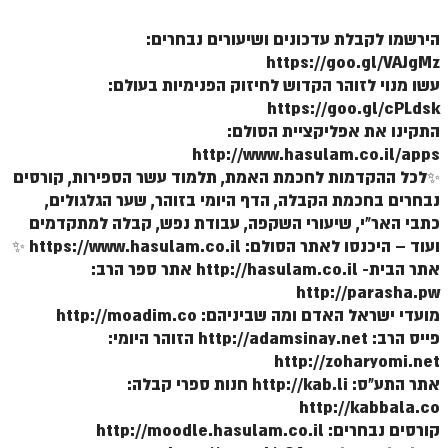
הירשמו לקבלת עדכונים ושיעורים נבחרים:
https://goo.gl/VAJgMz
עשו מנוי לזוהר הקדוש לחיזוק הפנימיות בעולם:
https://goo.gl/cPLdsk
התקינו את אפליקציית הסולם:
http://www.hasulam.co.il/apps
✨לכל ההקדמות לחכמת האמת, תלמוד עשר הספירות, קורסים
נבחרים בחכמת הקבלה, הדף היומי בזוהר, שער הגלגולים,
כתבי האר"י, שיעורי השקפה, עבודת נפש, קבלה למתקדמים
ועוד – היכנסו לאתר הסולם: https://www.hasulam.co.il ✨
אתר הבית- http://hasulam.co.il אתר ספר הרב:
http://parasha.pw
מועדי ישראל האדם ומה שביניהם: http://moadim.co
פייס הרב: http://adamsinay.net הזוהר היומי:
http://zoharyomi.net
אתר התע"ס: http://kab.li חנות ספרי קבלה:
http://kabbala.co
קורסים נבחרים: http://moodle.hasulam.co.il