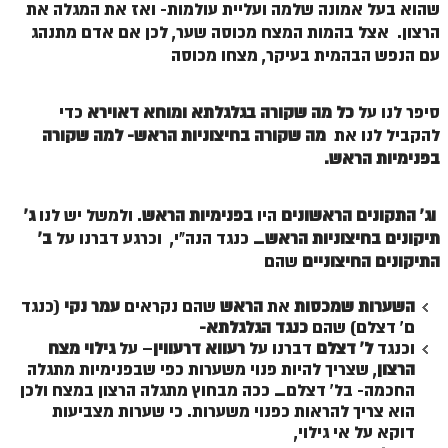
שהוא בעל אמונה שלמה ועליית עולמות- ואז את המגלה את
הרצון. אצל בהמות המצח מכוסה שער, לכן אם אדם מתנהג
עם הנפש הבהמית בעיקר, מצחו מכוסה
סיפר לנו על
כל מה שקורה בגלגלתא ומוחא דאוירא
כדי
להקביל לנו את
מה שקורה בחיצוניות הראש- למה שקורה
בפנימיות הראש.
וג' התקונים הראשונים
היו
בפנימיות הראש
. ולמשל יש לנו
ג'
תיקונים בחיצוניות הראש
_ כנגד הנה"י,
וכרגע דברנו על
ב'
התיקונים החיצוניים
שהם
השערות שמכסות
את
הראש
שהם נקראים
עמר נקי
(כנגד
ם' דצלם) שהם
כנגד הגלגלתא-
וכנגד
ל' דצלם
דברנו על
רעווא דרעווין
– על
גילוי
מצח
הרצון
, שצריך להיות פנוי משערות כפי שבפנימיות מתגלה
החכמה- בל' דצלם_ ככה מבחוץ מתגלה הרצון במצח ולכן
הוא צריך להראות כפנוי משערות. כי שערות מצביעות
דוקא על אי גילוי,