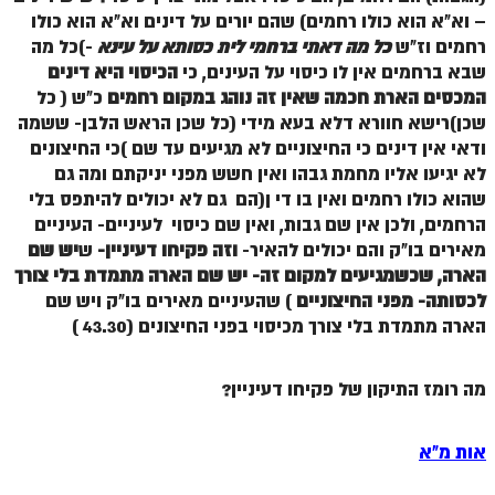
– וא"א הוא כולו רחמים) שהם יורים על דינים וא"א הוא כולו
רחמים וז"ש
כל מה דאתי ברחמי לית כסותא על עינא
-)כל מה
שבא ברחמים אין לו כיסוי על העינים, כי
הכיסוי היא דינים
המכסים הארת חכמה
שאין זה נוהג במקום רחמים
כ"ש ( כל
שכן)רישא חוורא דלא בעא מידי (כל שכן הראש הלבן- ששמה
ודאי אין דינים כי החיצוניים לא מגיעים עד שם )כי החיצונים
לא יגיעו אליו מחמת גבהו ואין חשש מפני יניקתם ומה גם
שהוא כולו רחמים ואין בו די ן(הם גם לא יכולים להיתפס בלי
הרחמים, ולכן אין שם גבות, ואין שם כיסוי לעיניים- העיניים
מאירים בו"ק והם יכולים להאיר-
וזה פקיחו דעיניין-
ש
יש שם
הארה, שכשמגיעים למקום זה-
יש שם הארה מתמדת בלי צורך
לכסותה- מפני החיצוניים
) שהעיניים מאירים בו"ק ויש שם
הארה מתמדת בלי צורך מכיסוי בפני החיצונים (43.30 )
מה רומז התיקון של פקיחו דעיניין?
אות מ"א