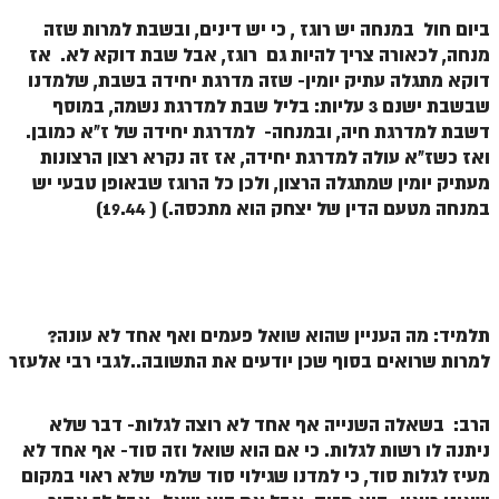
ביום חול במנחה יש רוגז , כי יש דינים, ובשבת למרות שזה
מנחה, לכאורה צריך להיות גם רוגז, אבל שבת דוקא לא. אז
דוקא מתגלה עתיק יומין- שזה מדרגת יחידה בשבת, שלמדנו
שבשבת ישנם 3 עליות: בליל שבת למדרגת נשמה, במוסף
דשבת למדרגת חיה, ובמנחה- למדרגת יחידה של ז"א כמובן.
ואז כשז"א עולה למדרגת יחידה, אז זה נקרא רצון הרצונות
מעתיק יומין שמתגלה הרצון, ולכן כל הרוגז שבאופן טבעי יש
במנחה מטעם הדין של יצחק הוא מתכסה.) ( 19.44)
תלמיד: מה העניין שהוא שואל פעמים ואף אחד לא עונה?
למרות שרואים בסוף שכן יודעים את התשובה..לגבי רבי אלעזר
הרב: בשאלה השנייה אף אחד לא רוצה לגלות- דבר שלא
ניתנה לו רשות לגלות. כי אם הוא שואל וזה סוד- אף אחד לא
מעיז לגלות סוד, כי למדנו שגילוי סוד שלמי שלא ראוי במקום