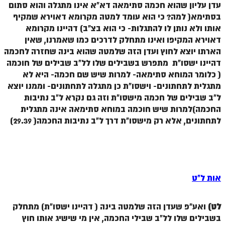
עדן עליון שהוא חכמה סתימאה דא"א אינו מתגלה והוא סתום
בסתימא( למה? כי הוא עומד למטה מקרומא דאוירא שמקיף
אותו ולא נותן לו להתגלות- כי הוא בצ"ב) דהיינו מקרומא
דאוירא המקיפו ואינו מתחלק לדרכים כמו שאמרנו, שאין
הארתו יוצא לחוץ ועדן הזה שלמטה שהוא בינה שחזרה לחכמה
דהיינו ישסו"ת מתפרש בשבילים שלו לל"ב שבילים של חוכמה
( כלומר המוחא סתימאה- למרות שיש שם חכמה- היא לא
מתגלית לתחתונים- וישסו"ת כן מתגלה לתחתונים- וממנו יוצא
ל"ב שבילים של חכמה מישסו"ת וזה גם נקרא ל"ב נתיבות
החכמה)למרות שיש חוכמה במוחא סתימאה אינה מתגלית
לתחתונים, אלא רק מישסו"ת דרך ל"ב נתיבות החכמה( 29.39)
אות ל"ט
לט)
ואע"פ שעדן הזה שלמטה בינה ( דהיינו ישסו"ת) מתחלק
בשבילים שלו לל"ב שבילי החכמה, אין מי שישיג אותו חוץ