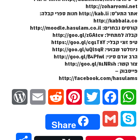
ספר הזוהר תולדות מתקדמים
http://zoharyomi.net
אתר התע"ס: http://kab.li חנות ספרי קבלה:
ספר הזוהר ויצא מתחילים
http://kabbala.co
ספר הזוהר ויצא מתקדמים
קורסים נבחרים: http://moodle.hasulam.co.il
קבלה למתחיל: http://goo.gl/zGAtcv
ספר הזוהר וישלח מתחילים
טיפ זוגי קבלי: https://goo.gl/cg1T8Y
הזוהר הקדוש וישלח מתקדמים
ניוזלטר שבועי: http://goo.gl/uQl5qR
הרב אדם סיני: http://goo.gl/B4Pfwl
הזוהר הקדוש וישב מתחילים
צור קשר: http://goo.gl/81NR6h
פייסבוק –
הזוהר הקדוש וישב מתקדמים
http://facebook.com/hasulams
הזוהר הקדוש מקץ מתחילים
הזוהר הקדוש מקץ מתקדמים
W
E
R
P
T
F
W
הזוהר הקדוש ויגש מתחילים
o
m
e
i
w
a
h
הזוהר הקדוש ויגש מתקדמים
G
S
Share
r
a
d
n
i
c
a
הזוהר הקדוש ויחי מתחילים
m
k