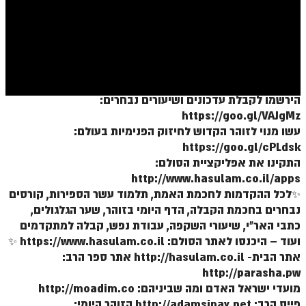
ספר הזוהר בראשית א' מתקדמים
ספר הזוהר בראשית ב' מתחילים
ספר הזוהר בראשית ב' מתקדמים
ספר הזוהר נח מתחילים
הירשמו לקבלת עדכונים ושיעורים נבחרים:
ספר הזוהר נח מתקדמים
https://goo.gl/VAJgMz
עשו מנוי לזוהר הקדוש לחיזוק הפנימיות בעולם:
ספר הזוהר לך לך מתחילים
https://goo.gl/cPLdsk
ספר הזוהר לך לך מתקדמים
התקינו את אפליקציית הסולם:
http://www.hasulam.co.il/apps
ספר הזוהר וירא מתחילים
✨לכל ההקדמות לחכמת האמת, תלמוד עשר הספירות, קורסים
נבחרים בחכמת הקבלה, הדף היומי בזוהר, שער הגלגולים,
ספר הזוהר וירא מתקדמים
כתבי האר"י, שיעורי השקפה, עבודת נפש, קבלה למתקדמים
ספר הזוהר חיי שרה מתחילים
ועוד – היכנסו לאתר הסולם: https://www.hasulam.co.il ✨
אתר הבית- http://hasulam.co.il אתר ספר הרב:
ספר הזוהר חיי שרה מתקדמים
http://parasha.pw
ספר הזוהר תולדות מתחילים
מועדי ישראל האדם ומה שביניהם: http://moadim.co
פייס הרב: http://adamsinay.net הזוהר היומי: