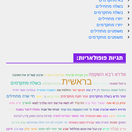
בא מתקדמים
זוהר פנחס למתחילים
בשלח מתחילים
בשלח מתקדמים
זוהר פנחס למתקדמים
יתרו מתחילים
יתרו מתקדמים
ספר הזוהר – דברים
משפטים מתחילים
משפטים מתקדמים
זוהר ואתחנן למתחילים
זוהר ואתחנן למתקדמים
תגיות פופולאריות:
זוהר עקב מתחילים
זוהר הקדוש עקב למתקדמים
אדרא רבא השקפה
אֵין חֲבֵרוּת פּרַטִית
אפָרסֵמּוֹן ואַפִּרְיוֹן
ארבע קשרים
את האהבה
בראשית
זהר שופטים מתחילים
בשלח מתקדמים
ביטול הגאווה
בֵּן פֹּרָת יוֹסֵף
ברכות להצלחה
גילגול נשמה בבהמה
דן ידין עמו
הבוקר אור
החלפת שם
הקשבה אמונית
ובמדבר אשר ראית
זהר שופטים מתקדמים
חיי שרה מתחילים
זוהר חדש בשלח מתקדמים
זוהר חקת מתקדמים
זוהר קדוש
זך
חושך
זוהר כי תצא מתחילים
יצחק בן 40 שנה
יִשָּׂשכָר חֲמֹר גָּרֶם
כת ברד
לֹא תִשָּׂא אֶת שֵׁם יְהוָה אֱלֹהֶיךָ לַשָּׁוְא
להעריך
מ"ט ומוט
מדורא דאשא שבערב שבת
מִי זֹאת הַנִּשְׁקָפָה כְּמוֹ שָׁחַר
מנחה של שבת
מעלת לימוד בשבת
מצוות
זוהר כי תצא מתקדמים
מציאות
נזיקין
נעם
נפש הבהמית
סוד מספר העליות לתורה
סודות ברכת המזון [רזין דברכת
המזון]
סוכות
סערת נפש
עבודת השם בשמחה
עד חזקיהו לא היה חולה שהתרפא
צבע עיניים
זוהר וילך השקפה
קבלה
צדיק
קדיש
קין הבל שת אנוש מהללאל
שבע
שד יהודי לפי הזוהר
שיער חלק
שם ע"ב
תיקון