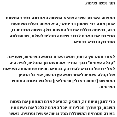
ספר הזוהר תולדות מתקדמים
תוך נפשו פנימה.
ספר הזוהר ויצא מתחילים
המצווה הארבע-עשרה שהיא המצווה האחרונה בסדר המצוות
ספר הזוהר ויצא מתקדמים
אותן מונה רבי שמעון בר יוחאי, היא מצווה בעלת משמעות
רבה, בהיותה כוללת את כל המצוות כולן. מצווה מרכזית זו,
ספר הזוהר וישלח מתחילים
מחייבת את האדם לזכור שישנה תכלית לעולם, שבסגולתה
הזוהר הקדוש וישלח מתקדמים
מתדבק הנברא בבוראו.
הזוהר הקדוש וישב מתחילים
לאחר חטא עץ הדעת, חטא האדם בחטא הפרטיות, שעניינה
הזוהר הקדוש וישב מתקדמים
"קבלה עצמית" ובכך הפריד את עצמו מן התכלית, לפיה היה
לאל ידו של הנברא להתדבק בבוראו. והיות שנתהוותה מציאות
הזוהר הקדוש מקץ מתחילים
של קבלה עצמית לאחר חטא עץ הדעת, אזי כל הרעיון
הזוהר הקדוש מקץ מתקדמים
המופשט (רוחות דאזלין ערטילאין) נתלבש בצורת המוחש
הפרטית.
הזוהר הקדוש ויגש מתחילים
הזוהר הקדוש ויגש מתקדמים
כדי לתקן עיוות זה, העניק הבורא לאדם התחתון את מצוות
השבת, כך שדרך תכלית זו יוכל האדם לכלכל את רעיונותיו
הזוהר הקדוש ויחי מתחילים
בצורה מטרתית המשוללת מכל נגיעה אישית ופרטית. כאשר