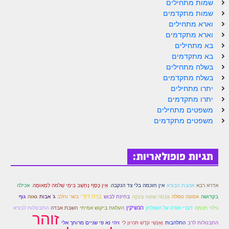
שמות מתחילים
זוהר וילך מתקדמים
שמות מתקדמים
וארא מתחילים
שידור חי
וארא מתקדמים
בא מתחילים
תגיות ונושאים
בא מתקדמים
בשלח מתחילים
בשלח מתקדמים
אודות האתר
יתרו מתחילים
יתרו מתקדמים
אודות אתר הזוהר היומי
משפטים מתחילים
משפטים מתקדמים
אודות בית מדרש הסולם
ספר הזוהר
תגיות פופולאריות:
גדולי ישראל על הזוהר
אפליקציית ספר הזוהר הקדוש
אדרא רבא
אהבת הבורא
אין חוכמה בלי צד הנקבה.
אֵין כֶּסֶף נֶחְשָׁב בִּימֵי שְׁלֹמֹה לִמְאוּמָה.
אכילה
הקדשות על דיסקים
בְּרַח דּוֹדִי
בקדושה
אמונה טפלה
אֲנָחָה שָׁוְּעָה צְעָקָה
בחינת לבוש
בשר וחלב
ג' אבות
גאוה
גוף
הנשיקין
גילוי חכמה
דברי תורה על השולחן
העלאת ביקוש אמיתי
השבת אבדה
התבטלות לבורא
זוהר
תרומות
וְאַנְשֵׁי קֹדֶשׁ תִּהְיוּן לִי
התבטלות לרב
התלהבות
ויהי נא פי שניים מרוחך אלי