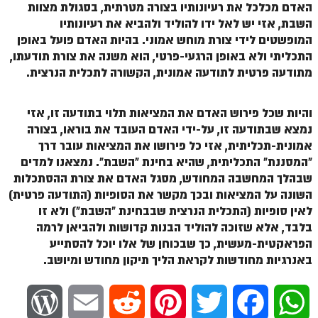
הזוהר הקדוש ויחי מתקדמים
האדם מכלכל את רעיונותיו בצורה מטרתית, בסגולת מצוות
השבת, אזי יש לאל ידו להוליד ולהביא את רעיונותיו
ספר הזוהר – שמות
המופשטים לידי צורת מוחש אמוני. בהיות האדם פועל באופן
הזוהר הקדוש שמות מתחילים
התכליתי ולא באופן הרגעי-פרטי, הוא משנה את צורת תודעתו,
מתודעה פרטית לתודעה אמונית, הקשורה לתכלית הנרצית.
הזוהר הקדוש שמות מתקדמים
הזוהר הקדוש וארא מתחילים
והיות שכל פירוש האדם את המציאות תלוי בתודעה זו, אזי
נמצא שבתודעה זו, על-ידי האדם העובד את בוראו, בצורה
הזוהר הקדוש וארא מתקדמים
אמונית-תכליתית, אזי כל פירושו את המציאות עובר דרך
הזוהר הקדוש בא מתחילים
"המסננת" התכליתית, שהיא בחינת "השבת". נמצאנו למדים
שבהלך המחשבה המחודש, מסגל האדם את צורת ההסתכלות
הזוהר הקדוש בא מתקדמים
השונה על המציאות ובכך מקשר את הסופיות (התודעה פרטית)
לאין סופיות (התכלית הנרצית שבבחינת "השבת") ולא זו
הזוהר הקדוש בשלח מתחילים
בלבד, אלא שזוכה להוליד הבנות קדושות ולהביאן לרמה
הזוהר הקדוש בשלח מתקדמים
הפראקטית-מעשית, כך שבכוחן של אלו יוכל להסתייע
באנרגיות מחודשות לקראת הליך תיקון מחודש ומיושב.
הזוהר הקדוש יתרו מתחילים
הזוהר הקדוש יתרו מתקדמים
W
E
R
P
T
F
W
משפטים מתחילים