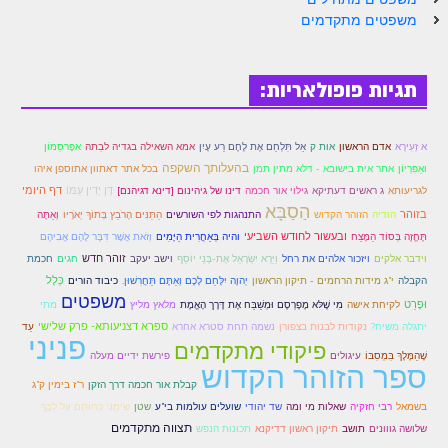
משפטים מתקדמים
זוהר נשא למתחילים
זוהר נשא למתקדמים
תגיות פופולאריות:
זוהר בהעלותך למתחילים
זוהר בהעלותך למתקדמים
א זְעִירָא
אדם הראשון
אות ק
אַל תִּלְחַם אֶת לֶחֶם רַע עָיִן
אמא השאילה בגדיה לבִתה
אפָרסֵמּוֹן
בהעלותך השקפה
זוהר שלח לך למתחילים
ואַפִּרְיוֹן
אתר אית בישובא - דלא מתין תמן
בכל אתר דאתוון אתוספן איהו
דָּן יָדִין עַמּוֹ
דף היומי
לגריעותא
ג ראשים דעתיקא
גילוי אור חכמה
דינו של גיהינום [דינא דגיהנם]
זוהר שלח לך למתקדמים
הַסַבָּא
בזוהר
הודיה
הזוהר הקדוש
התנהגות לפי השורשים
הַתַּנִּים הָרֹבֵץ בְּתוֹךְ יְאֹרָיו
וְאַתָּה
ובעשור לחודש השביעי
תֶּחֱזֶה בְּסוֹד הַמֶּצַח
והיה בְּאַחֲרִית הַיָּמִים
וְזֹאת אֲשֶׁר דִּבֶּר לָהֶם אֲבִיהֶם
זוהר קורח למתחילים
זוהר חדש
חכמת
וידבר אלקים
ויזכור אלהים את רחל
וַיַּרְא יִשְׂרָאֵל אֶת-בְּנֵי יוֹסֵף
וישב יעקב
חגים
זוהר קורח למתקדמים
הקבלה
כְּלָל
י"ג מידות הרחמים - תיקון הראשון
יְהוָה יִלָּחֵם לָכֶם וְאַתֶּם תַּחֲרִשׁוּן.
כיבוד הורים
משפטים
וּפֶרַט
לקיחת אישה
מִי שֶׁלּא מֶפָרְסֶם וּמְשַׁבַּח אֶת דֶּרֶך הָאֱמֶת
מלאץ מליץ
מתי
חוקת למתחילים
ספרא דצניעותא- פרק שלישי
יתגלה משיח?
נקודות לבנות בצפורן
נשמה תחת סטרא אחרא
עַד
פניני
פיקודי מתקדמים
חוקת מתקדמים
שֶׁהַמֶּלֶךְ בִּמְסִבּוֹ
עיגולים
פירשת ידיים מעלה
ספר הזוהר הקדוש
קבלת אור חכמה דרך הזקן
ר"ז בימין ק"ג
זוהר בלק למתחילים
בשמאל
רבי חזקיה
שאלות מי ומה
שד יהודי
שועלים עולמות בי"ע
שטן
שִׂימֵנִי כַחוֹתָם עַל לִבֶּךָ
תצווה מתקדמים
זוהר בלק למתקדמים
שלושה גווונים
תושב
תיקון ראשון דדיקנא
תכונות הנפש