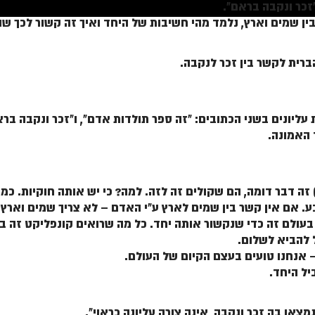
זכר ונקבה בראם".
בין שמים וארץ, נלמד מהי חשיבות של היחד ואיך זה קשור לכך 
רית לקשר בין זכר לנקבה.
 עליונים בשני הכתובים: "זה ספר תולדות אדם", ו"זכר ונקבה ברא
 האמונה.
 זה דבר דומה, הם שקולים זה לזה. למה? כי יש אותה חוקיות. כמו 
ע. אם אין קשר בין שמים לארץ ע"י האדם – לא צריך שמים וארץ.
עולם זה כדי שנקשור אותה יחד. כל מה שרואים קונפליקט זה בא
 להביא לשלום.
 אנחנו טועים בעצם הקיום של העולם.
ל היחד.
צאו בה זכר ונקבה, אינה צורה עליונה כראוי".