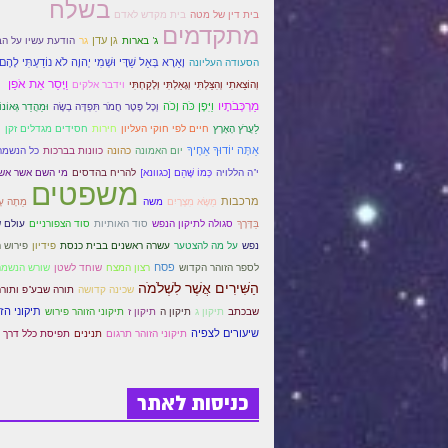
בשלח
בית דין של מטה
בית מקדש לאדם
מתקדמים
גן עדן
גר
ג' בארות
הודעת עשיו על הב
וָאֵרָא בְּאֵל שַׁדָּי וּשְׁמִי יְהוָה לֹא נוֹדַעְתִּי לָהֶם
הסעודה העליונה
וַיָּסַר אֵת אֹפַן
וְהוֹצֵאתִי וְהִצַּלְתִּי וְגָאַלְתִּי וְלָקַחְתִּי
וידבר אלקים
מַרְכְּבֹתָיו
וַיִּפֶן כֹּה וָכֹה
וְכָל פֶּטֶר חֲמֹר תִּפְדֶּה בְשֶׂה
וּמֵהֲדַר גְּאוֹנוֹ
חירות
י
לַעֲרֹץ הָאָרֶץ
חיים לפי חוקי העליון
חסידים מגדלים זקן
אַתָּה יוֹדוּךָ אַחֶיךָ
יום האמונה
כהונה
כוונות בברכות
כל הנשמה
י"ה הללויה
כְּמוֹ שֶּׁהֵם [כגוונא]
להריח בהדסים
מי השם אשר אשר
משפטים
מרכבות
מַשָּׂא מִצְרָיִם
משה
מֵתָה עָל
סוד האותיות
בַּדֶּרֶךְ
סגולה לתיקון הנפש
סוד הצפורניים
עולם 
פידיון
נפש
על מה להצטער
עשרה ראשנים בבית כנסת
פירוש 
פסח
רצון המצח
לספר הזוהר הקדוש
שוחד לשטן
שורש הנשמה
הַשִּׁירִים אֲשֶׁר לִשְׁלֹמֹה
שכינה קדושה
תורה שבע"פ ותור
תיקוני הז
שבכתב
תיקון ג
תיקון ה
תיקון ז
תיקוני הזוהר פירוש
שיעורים לצפיה
תנינים
תיקוני הזוהר תרגום
תפיסת כלל דרך 
כניסות לאתר