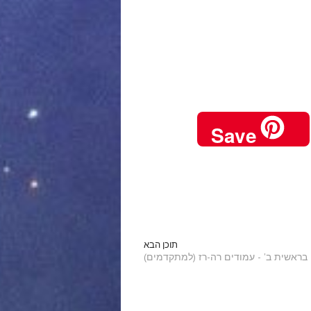
Save
תוכן הבא
 בראשית ב' - עמודים רה-רז (למתקדמים)