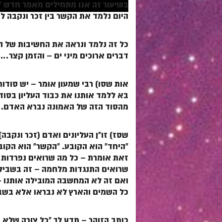
בשיעור זה אנו מתחילים מאמר חדש "
היום נלמד את הקשר בין זכר ונקבה ל
כל זה נלמד ונראה את החשיבות של הב
דברים ארוכים מיני ים – והזמן קצר…
אות שסו) רבי שמעון אומר – יש סודות
בא ללמד אותנו את כבוד העליון בסוד
מהסוד הזה של האמונה נברא האדם.
שסז) זו"ן העליונים ואדם (זכר ונקבה)
"היחד" הוא הקובע. "הקשר" הוא הקוב
זאת אומרת – כל מה שרואים נפרדות ב
שרואים התנגדות מלחמה – זה בשביל
ואם זה לא המחשבה המובילה אותנו –
כל השמים והארץ לא נבראו אלא בשבי
כותב הזוהר – תדע לך "כל צורה שלא נמ