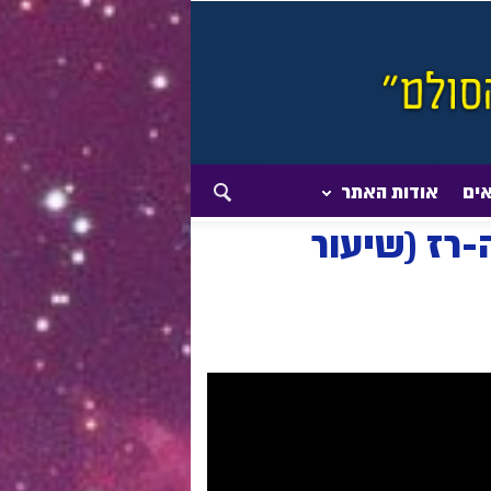
אים
אודות האתר
-רז (שיעור