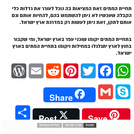
ספר הזוהר תולדות מתקדמים
תחיית המתים זאת המציאות בה נוכל לעורר את גדלות כלי
ספר הזוהר ויצא מתחילים
הקבלה שעכשיו לא ניתן להשתמש בהם, להחיות אותם וגם
אותם לתקן, זאת ניתן לעשות רק במדרגת ארץ ישראל.
ספר הזוהר ויצא מתקדמים
ספר הזוהר וישלח מתחילים
בתחיית המתים יקומו שוכני עפר בארץ ישראל, ומי שקבור
בחוץ לארץ יתגלגלו במחילות ויקומו בתחיית המתים בארץ
הזוהר הקדוש וישלח מתקדמים
ישראל.
הזוהר הקדוש וישב מתחילים
הזוהר הקדוש וישב מתקדמים
W
E
R
P
T
F
W
הזוהר הקדוש מקץ מתחילים
o
m
e
i
w
a
h
הזוהר הקדוש מקץ מתקדמים
G
S
Share
r
a
d
n
i
c
a
הזוהר הקדוש ויגש מתחילים
m
k
S
הזוהר הקדוש ויגש מתקדמים
Post
Save
d
i
d
t
t
e
t
a
y
הזוהר הקדוש ויחי מתחילים
תגיות
ארץ ישראל
תחיית המתים
h
P
l
i
e
t
b
s