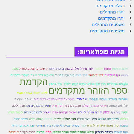
בשלח מתקדמים
זוהר פנחס למתחילים
יתרו מתחילים
זוהר פנחס למתקדמים
יתרו מתקדמים
משפטים מתחילים
ספר הזוהר – דברים
משפטים מתקדמים
זוהר ואתחנן למתחילים
זוהר ואתחנן למתקדמים
תגיות פופולאריות:
זוהר עקב מתחילים
אדם הראשון
אחות
אלמנה
אֲשֶׁר נָתַן לִי אֱלֹהִים בָּזֶה
ברכות הזוהר
ג' שמהם יוצאים כחדא
גאוה
זוהר הקדוש עקב למתקדמים
הָיׂה הָיָה דְבַר ה'
גאווה
גוף הצדיקים
דחיית האור
דרך תורה
הָיׂה הָיָה דְבַר ה' גַּם מֵאַחֲרֵי הַדְּבָרִים
הקדמת
זהר שופטים מתחילים
הַקָּשִׁים שׁעוֹברִים עָלֶיךָ שָׁם בוודאי נִמְצָא הַשֵּׁם יִתְבָּרֵך. (רבי נחמן)
ספר הזוהר מתקדמים
וְאַתָּה תֶּחֱזֶה בְּסוֹד הַמֶּצַח
זהר שופטים מתקדמים
וַיִּשְׁתַּחוּ יִשְׂרָאֵל
וְהוֹצֵאתִי וְהִצַּלְתִּי וְגָאַלְתִּי וְלָקַחְתִּי
וונת הלב
וַיֹּאמֶר אִם שָׁמוֹעַ תִּשְׁמַע לְקוֹל יְהוָה
זוהר כי תצא מתחילים
עַל-רֹאשׁ הַמִּטָּה
חירופי אומות העולם
חכמת פרצוף
חסד ודין
חסידים מגדלים זקן
חצות לילה
יעקב
יצחק
יְפֵה נוֹף
ירידת נשמה לעולם
ישראל נקראים אדם
יששכר
לחם הביכורים
לימוד תורה
זוהר כי תצא מתקדמים
נָשְׁמָה יִתְרָה
בלילה
לשבח את הבורא
מעל טעם ודעת
מתי יתגלה משיח?
נדרים
נשמה יתרה
בשבת
סוד מספר העליות לתורה
סנה
ספרא דצניעותא פרק רביעי וחמישי
עבד אברהם
עדות
זוהר וילך השקפה
פסח
אות השבת
עמידה בניסיון
פירוש הסולם לספר הזוהר הקדוש
פריעה
פרעה הקריב
צ' דצלם