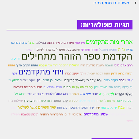
משפטים מתקדמים
זוהר נשא למתחילים
זוהר נשא למתקדמים
תגיות פופולאריות:
זוהר בהעלותך למתחילים
אחרי מות מתקדמים
זוהר בהעלותך למתקדמים
אין סוף
אית רוגזא ואית רוגזא
בצאלאל
ברזל
ברכות לראש
גלות
הנשיקין
צדיק
הוצאה מהכלל
הזוהר הקדוש
הַיּוֹשֵׁב בְּטַל וְאֵינוֹ לוֹמֵד צָרִיך לְשַׁלֵּם!
הקדמת ספר הזוהר מתחילים
זוהר שלח לך למתחילים
הר סיני
זוהר שלח לך למתקדמים
ואתה
הרב אדם סיני
השבת
השגת מדרגת חיה
התגלות החכמה דרך זכר ונקבה
ואתה הַקרֵב אליך
ויחי מתקדמים
תחזה ברזא דרזין
והנה רבקה יוצאת
ויותר יעקב לבדו
וַיֵּלֶךְ
זוהר קורח למתחילים
יצחק
אִישׁ
ויקהל
ויקהל משה
וַיַּרְא יַעֲקֹב כִּי יֶשׁ-שֶׁבֶר בְּמִצְרָיִם.
ויריצהו בן הבור
יבק
יעקב ישראל
כִּי
זוהר קורח למתקדמים
נֵר מִצְוָה וְתוֹרָה אוֹר
מאזני צדק
מַה לְּךָ פֹה אֵלִיָּהוּ
מט"ט
מכת צפרדעים
מעלות הסולם לקריאה
נָשְׁמָה יִתְרָה
מַעֲלַת הָקַדִּישׁ
עבד
עיני א"א
עשרה
פירוש הסולם לספר הזוהר הקדוש
פירוש על
חוקת למתחילים
תיקוני הזוהר
פיתחו לי פתח
ציון וירושלים
קטורה
קָרְבַּן הַפֶּסַח
רוח סערה
ריח גן עדן
שאלות צ"ח
שבת
שִׁיר הַשִּׁירִים אֲשֶׁר לִשְׁלֹמֹה
ומ"ה
שונא מתנות
שיר
שִׁיר הַמַּעֲלוֹת הַבֹּטְחִים בַּיהוָה
שמא
חוקת מתקדמים
שמיני מתקדמים
יאבד את הקדושה
שרטוטי ידיים והתקדמות רוחנית
תינוק שנשבה
תפילת
שחר
זוהר בלק למתחילים
זוהר בלק למתקדמים