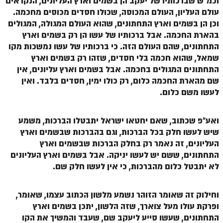
וכמ"ש שברכותיו של יעקב הן בשמים וארץ העליונים, הנקראים
עולם העליון, העולם המכוסה, שכולו חסדים מכוסים מחכמה.
וכן הן בשמים וארץ התחתונים, שהוא העולם המגולה, המגולים
בהארת החכמה. אבל ברכותיו של עשו הן רק בשמים וארץ
התחתונים, שהם העולם הזה. כי ברכותיו של עשו נמשכות מקו
שמאל, שהוא חכמה בלי חסדים, שזהו רק בשמים וארץ
התחתונים המגולים בחכמה. אבל בשמים וארץ עליונים, אין
שם מהארת החכמה כלום, רק כולו ימין, חסדים בלבד. ואין
לעשו משם כלום.
ואע"פ שכתוב, שאם יחטאו ישראל יתבטלו הברכות, משמע
שיש לעשו חלק בכל הברכות, וגם בהברכות שבשמים וארץ
העליונים, זה נאמר רק בחלק הברכות שבשמים וארץ
התחתונים, ששם יש לעשו יניקה. אבל בשמים וארץ העליונים
לא יתבטל כלום מהברכות, כי אין לעשו חלק שם.
וחילוק זה שאומר הזוהר נשמע מלשון הכתוב עצמו, שאומר,
ופרקת עולו מעל צוארך, שזה הלשון, יתכן בשמים וארץ
התחתונים, שעשו סייע ליעקב שם, שעבד והמשיך את הקו