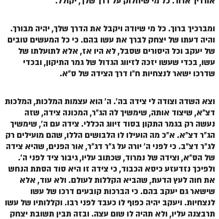
אורריך ארור. כל מי שיחלוק על דרך שלך, יקולל.
זוהר אחרי מות למתקדמים
ומברכיך ברוך. כל מי שיודה ויקבל את הדרך שלך, יהיה מבורך.
הזוהר הקדוש – קדושים למתחילים
והיה דעתו של יצחק לברך את עשו בהם. כי כל המעשים טובים
הזוהר הקדוש – קדושים למתקדמים
של יעקב וכל היסורים שסבל, לא היו אז, אלא לתועלתו של
עשו, בכדי שעשו יזכה לזיווג הגדול של גמר התיקון, ובכדי
ספר הזוהר אמור השקפה
שדרכו ישאר לנצחיות ח"ו דרך הצידה של ס"א.
ספר הזוהר אמור מתקדמים
וצא השדה וצודה לי צידה בה'. ה' הוא עצמות המלכות, המלכות
הזוהר הקדוש פרשת בהר למתחילים
דצ"א, שיצוד אותה, שימשיך לה הג"ר, המכונה צידה, שזה
הזוהר הקדוש פרשת בהר – מתקדמים
נעשה רק בגמר התקון בסוד זיווג הכללי. צידה עם ה', שימשיך
הג"ר דצ"א. א"כ מה הועילו לו הלבושים הללו, שהם מועילים רק
זוהר בחוקותי למתחילים
לג"ר דצ"ב. כי לפני ה' יורה על ג"ר דג"ר, אור הפנים, שהיא צידה
של הס"א, וצידה של נמרוד, שכתוב עליו, גיבור ציד לפני ה'.
זוהר הקדוש בחוקותי למתקדמים
ולפיכך נזדעזע כיסא הכבוד, כי צידה זו היא סוד הסתת הנחש
ספר הזוהר – במדבר
את חוה לעץ הדעת, שהביא הקללות לעולם. ולא עוד, אלא
שישאר גם יעקב בהם. כי הברכות קובעים דרכו של עשו
זוהר במדבר מתחילים
לנצחיות. ויעקב יהיה כפוף לו כעבד לפני רבו. וקללותיו של עשו
זוהר במדבר מתקדמים
תרבצנה עליו, ולא תהיה לו שום עצה. ובזה תבין תשובת יצחק