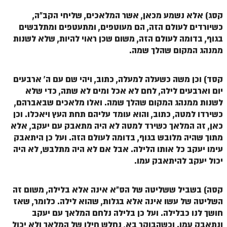
קסג) אלא נשמע מכאן, אשר המלאכים, שליחי הקב"ה,
כשיורדים לעולם הזה, הם מעוטפים, ומתעטפים ומתלבשים
בגוף, בדומה לעולם הזה, משום שכן ראוי להיות, שלא לשנות
ממנהג המקום שהלך שמה.
קסד) וכן משה כשעלה למעלה, כתוב, ויהי שם עם ה' ארבעים
יום וארבעים לילה, לחם לא אכל ומים לא שתה, כדי שלא
לשנות ממנהג המקום שהלך שמה. ואלו מלאכים שבאברהם,
כשירדו למטה, כתוב, והוא עומד עליהם תחת העץ ויאכלו. וכן
כאן, זה המלאך כשירד למטה לא היה מתאבק עם יעקב, אלא
מתוך שהיה מלובש בגוף, בדומה לעולם הזה. ועל כן היתאבק
עימו יעקב כל אותו הלילה. אבל אם לא היה מתלבש, לא היה
יכול יעקב להיתאבק עמו.
קסה) בשביל ששליטה של הס"א אינה אלא בלילה, משום זה
השליטה של עשו אינה אלא בגלות, שהוא לילה. כלומר, שאז
חושך לנו כבלילה. ועל כן בלילה נלחם המלאך עם יעקב
ונתאבק עמו. וכשהבוקר בא, נחלש חילו של המלאך ולא יכול