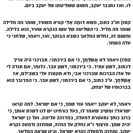
לו. ואז נתגבר יעקב, משום ששליטתו של יעקב ביום.
קסו) וע"כ כתוב, משא דּוּמָה אֵלַי קורא משעיר, שומר מה מלילה
שומר מה מִּליל. כי השליטה של עשו הנקרא שעיר, הוא בלילה.
ומשום זה, נחלש המלאך כשבא הבוקר, ואז, ויאמר, שלחני כי
עלה השחר.
קסז) ויאמר לא אֲשַׂלֵּחֲךָ, כי אם בירכתני. תברכני היה צריך
לכתוב, לשון עתיד. כי בירכתני, לשון עבר. כלומר, אם תודה לי
על אלו הברכות שברכני אבי, ולא תקטרג עלי בשבילם, אז
אֲשַׂלֵּחֲךָ. ע"כ כתוב, כי אם בירכתני, לשון עבר. כי המדובר הוא
בברכותיו של יצחק.
ויאמר, לא יעקב ייאמר עוד שמך, כי אם ישראל. למה קראו
ישראל? ומשיב שאמר לו, בעל כורחינו יש לנו לשרת אותך, כי
ברוב כוחך נתעטרת למעלה, במדרגה עליונה. ועל כן ישראל
יהיה שמך. פרצוף ז"א נחלק על החזה, שמחזה ולמטה נקרא
יעקב, ומחזה ולמעלה נקרא ישראל. וכיון שראה המלאך,