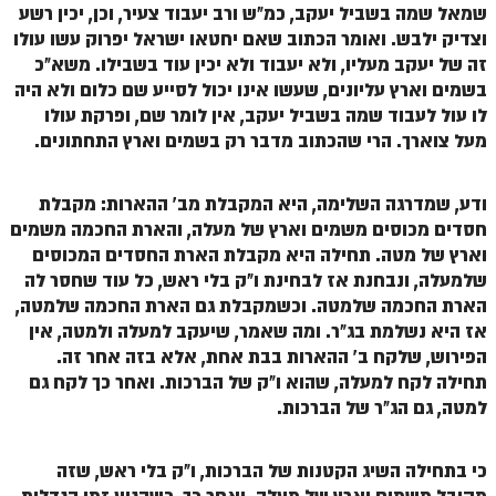
שמאל שמה בשביל יעקב, כמ"ש ורב יעבוד צעיר, וכן, יכין רשע
וצדיק ילבש. ואומר הכתוב שאם יחטאו ישראל יפרוק עשו עולו
זה של יעקב מעליו, ולא יעבוד ולא יכין עוד בשבילו. משא"כ
בשמים וארץ עליונים, שעשו אינו יכול לסייע שם כלום ולא היה
לו עול לעבוד שמה בשביל יעקב, אין לומר שם, ופרקת עולו
מעל צוארך. הרי שהכתוב מדבר רק בשמים וארץ התחתונים.
ודע, שמדרגה השלימה, היא המקבלת מב' ההארות: מקבלת
חסדים מכוסים משמים וארץ של מעלה, והארת החכמה משמים
וארץ של מטה. תחילה היא מקבלת הארת החסדים המכוסים
שלמעלה, ונבחנת אז לבחינת ו"ק בלי ראש, כל עוד שחסר לה
הארת החכמה שלמטה. וכשמקבלת גם הארת החכמה שלמטה,
אז היא נשלמת בג"ר. ומה שאמר, שיעקב למעלה ולמטה, אין
הפירוש, שלקח ב' ההארות בבת אחת, אלא בזה אחר זה.
תחילה לקח למעלה, שהוא ו"ק של הברכות. ואחר כך לקח גם
למטה, גם הג"ר של הברכות.
כי בתחילה השיג הקטנות של הברכות, ו"ק בלי ראש, שזה