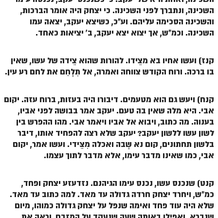
השכינה, ונתברך לפני השכינה. כי יצחק היה אומר הברכות,
והשכינה הסכימה עליהם. וע"כ, כשיצא יעקב, יצאה עמו
השכינה. וכמ"ש, אך יצוא יצא יעקב, ב' יציאות כאחד.
קנז) ועשו אחיו בא מצֵידו. להורות שהוא צֵידה של עשו, שאין
בו ברכה. ורוח הקודש צווחה ואמרה, אל תִלְחַם את לחם רע עין.
קנח) ויעש גם הוא מטעמים. דיבורו היה בעזות, ברוח עזה. יקום
אבי. היא מלה שאין בה טעם. יעקב אמר בבושה לפני אביו,
בענוה. מה כתוב, ויבוא אל אביו ויאמר אבי. מהו ההפרש בין
לשון עשו ללשון יעקב? יעקב שלא רצה להפחיד אותו, דיבר
בלשון תחתונים, קום נא שְבה ואכלה מִצֵּידי. ועשו אמר, יקום
אבי, כמו שאינו מדבר עימו, אלא מדבר לתוך עצמו.
קנט) שנכנס עשו, נכנס עימו הגיהנם. נזדעזע יצחק ופחד,
כמ"ש, ויחרד יצחק חרדה גדולה עד מאד. למה כתוב עד מאד.
שלא היה עוד פחד ואימה שנפל על יצחק גדולה כמוהו, מיום
שנברא. ואפילו באותה שעה שנעקד על המזבח, וראה את