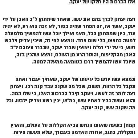
אלו הברכות היו חלקו של יעקב.
רצה יצחק לברך בהם את עשו. שאחר שיתתקן ל"ב האבן על ידי
יעקב, אשר אז, זה הפחד שהיה בסוד, לא זכה הוא רע, לא יהיה
עוד, כיון שמתתקן הכל, מאז ואילך יוכל עשו להמשיך מלמעלה
למטה כחפצו, בלי שום פחד. ונמצא לפי זה, שיכין צדיק וילבש
רשע, כי על ידי רפ"ח ניצוצין שברר יעקב, שנברר עימהם ל"ב
האבן מהקליפות, והוסר הרע מן העולם, נמצא שהכין בזה,
שיוכל עשו להמשיך דרכו בטומאה ממעלה למטה.
ונמצא עשו יורש כל יגיעתו של יעקב, שאחיך יעבוד ואתה
תקבל כל הרווח, משום, שכל מה שקנה עבד קנה רבו. ויצחק
רצה לומר זה לעשו. ויעקב קיבל הברכות האלו, כי שלו המה.
והוא נעשה גביר לאחיו עשו, כמ"ש, יכין רשע וצדיק ילבש. וכל
מה שקנה עשו, קנה יעקב.
קמח) בשעה שאותו הנחש הביא הקללות על העולם, והארץ
נתקללה, כתוב, ארורה האדמה בעבורך, שלא תעשה פירות