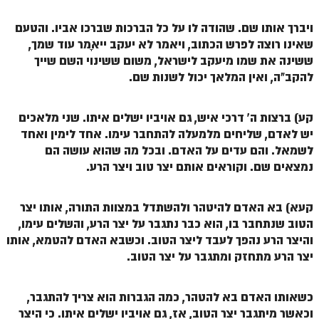
ויברך אותו שם. שהודה לו על כל הברכות שברכו אביו. והטעם
שאינו רוצה לפרש הכתוב, ויאמר לא יעקב ייאָמר עוד שמך,
ששינה את שמו מיעקב לישראל, משום ששינוי השם שייך
להקב"ה, ואין המלאך יכול לשנות שם.
קע) ברצות ה' דרכי איש, גם אויביו ישלים איתו. שני מלאכים
יש לאדם, שליחים מלמעלה להתחבר עימו. אחד לימין ואחד
לשמאל. והם עדים על האדם. ובכל מה שהוא עושה הם
נמצאים שם. וקוראים אותם יצר טוב ויצר הרע.
קעא) בא האדם להיטהר ולהשתדל במצוות התורה, אותו יצר
הטוב שנתחבר בו, הוא כבר נתגבר על יצר הרע, והשלים עימו,
והיצר הרע נהפך לעבד ליצר הטוב. וכשבא האדם להטמא, אותו
יצר הרע מתחזק ומתגבר על יצר הטוב.
כשאותו האדם בא להטהר, כמה הגברות הוא צריך להתגבר,
וכאשר מיתגבר יצר הטוב, אז, גם אויביו ישלים איתו. כי היצר