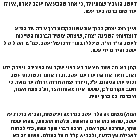
לעשו, הן גביר שמתיו לך, כי אחר שקבע את יעקב לאדון, אין לו
זוהר נשא למתחילים
עוד שום ברכה בעד עשו.
זוהר נשא למתקדמים
ואיך רצה יצחק לברך את עשו ולקבוע דרך צידה של הס"א
זוהר בהעלותך למתחילים
לנצחיות? השכינה רצתה, שיצחק ימשיך הברכות השייכות
זוהר בהעלותך למתקדמים
לעשו, הג"ר דג"ר, שיכללו בתוך דרכו של יעקב. כמ"ש, הקול קול
יעקב והידים ידי עשו.
זוהר שלח לך למתחילים
זוהר שלח לך למתקדמים
קמ) באותה שעה מיכאל בא לפני יעקב עם השכינה. ויצחק ידע
זאת. וראה את הגן עדן עם יעקב. וברך אותו. וכשנכנס עשו,
זוהר קורח למתחילים
נכנס עמו הגיהנם. ע"כ, ויחרד יצחק חרדה גדולה עד מאד, כי
זוהר קורח למתקדמים
חשב מקודם לכן, שעשו אינו מאותו הצד, וע"כ פתח ואמר,
ואברכהו גם ברוך יהיה.
חוקת למתחילים
חוקת מתקדמים
קמא) משום זה הלך יעקב במירמה ועיקשות, והביא ברכות על
יעקב, שהוא כמו אדם הראשון. ונלקחו מהנחש, שהוא שפת
זוהר בלק למתחילים
שקר, שהרבה שקר אמר, והרבה דברי שקר עשה, כדי לפתות
זוהר בלק למתקדמים
לאכילת עץ הדעת, ולהביא קללות על העולם. משום זה בא