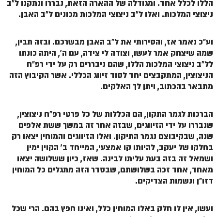
הללו לכלל אחד. ומגודלה של ההארה הזאת, נבררו ונתקנו ל"ב
ניצוצי המלכות. ואלו ל"ב ניצוצי המלכות מכונים ל"ב האבן.
וע"כ נאמר אז, והסירותי את ל"ב האבן מבשרכם. ובזה תבין,
שמה שיצחק אמר לעשו, וצודה לי צידה, עם ה', היתה כונתו
לל"ב ניצוצי המלכות הללו, שהם ניבררים רק על ידי רפ"ח
הניצוצין, המתקבצים יחד לסוד זיווג הכללי. אשר הקיבוץ הזה
מתבאר בהכתוב, ויתן לך האלקים.
הברכות לגמר התקון, הם הכללות של כל פרטי רפ"ח ניצוצין,
שנבררו על ידי הזיווגים, שבזה אחר זה במשך ששת אלפים
שנה, שבקיבוצם נגמר התיקון. ואלו הזיווגים והמוחין יצאו רק
בחלקו של יעקב, להיותו קו אמצעי, המייחד ב' הקוין ימין
ושמאל זה בזה בעת עליתו לבינה. שאז, כיון ששלושה יצאו
מאחד, אחד זכה בשלושתם, שבסדר הזה מתגלים כל המוחין
דזו"ן ונשמות הצדיקים.
ועשו, אין לו חלק באלו המוחין כלל, ואינו חפץ בהם. הרי שכל