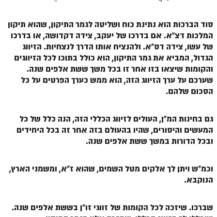
הזוהר הקדוש משפטים מתקדמים
סוד הברכות הוא נתינת כוח ושליטה לגמר התיקון, שהוא תיקון
המלכות דצ"א. אם בדרכו של יעקב, צידה דקדושה, או בדרכו
הזוהר הקדוש תרומה השקפה
של עשו, צידה דס"א. ולהנציח אותו הדרך לנצחיות. הזיווג
הזוהר הקדוש תרומה מתקדמים
הגדול, המביא את גמר התיקון, הוא כולל בתוכו לכל הזיווגים
והקומות שיצאו בזו אחר זו בכל משך ששת אלפים שנה.
הזוהר הקדוש ספרא דצניעותא
שערכם על ערך הזיווג הזה, הוא ממש כערך הפרטים על כל
הזוהר הקדוש תצווה השקפה
הסכום שלהם.
הזוהר הקדוש תצווה מתקדמים
גם בחינות המ"ן, העולים לזיווג הכללי הזה, הנה כלל של כל
ספר הזוהר הקדוש כי תשא השקפה
המעשים והיסורים, שהיו בהעולם בזה אחר זה בכל היחידים
ובכל הדורות במשך ששת אלפים שנה.
ספר הזוהר הקדוש כי תשא מתקדמים
ספר הזוהר הקדוש ויקהל השקפה
וכמ"ש ויתן לך אלקים מטל השמים, שהוא ז"א, ומשמני הארץ,
ספר הזוהר הקדוש ויקהל מתקדמים
הנוקבא.
ספר הזוהר הקדוש פיקודי מתחילים
שברכו. שיזכה לכל הקומות של זווגי זו"ן בששת אלפים שנה.
ספר הזוהר הקדוש פיקודי מתקדמים