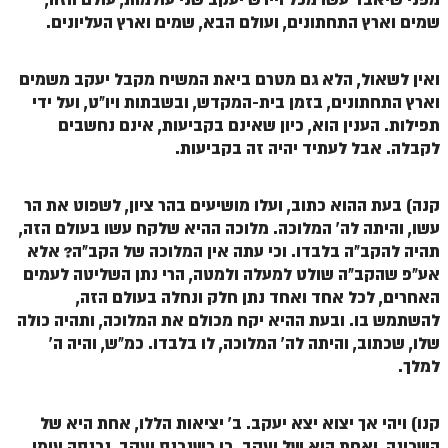
שמים וארץ התחתונים, ועולם הבא, שמים וארץ העליונים.
ואין לשאול, הלא גם מטרם ביאת המשיח מקבל יעקב משמים
וארץ התחתונים, בזמן בית-המקדש, ובשבתות ויו"ט, ועל ידי
תפילות. הענין הוא, כיון שאינם בקביעות, אינם נחשבים
לקבלה. אבל לעתיד יהיה זה בקביעות.
קנה) בעת ההוא כתוב, ועלו מושיעים בהר ציון, לשפוט את הר
עשו, והיתה לה' המלוכה. מלוכה ההיא שלקח עשו בעולם הזה,
תהיה להקב"ה בלבדו. וכי עתה אין המלוכה של הקב"ה? אלא
אע"פ שהקב"ה שולט למעלה ולמטה, הרי נתן השליטה לעמים
האחרים, לכל אחד ואחד נתן חלק ונחלה בעולם הזה,
להשתמש בו. ובעת ההיא יקח מכולם את המלוכה, ותהיה כולה
שלו, שכתוב, והיתה לה' המלוכה, לו בלבדו. כמ"ש, והיה ה'
למלך.
קנו) ויהי אך יצוא יצא יעקב. ב' יציאות הללו, אחת היא של
השכינה, ואחת היא של יעקב. כי כשנכנס יעקב, נכנסה עימו