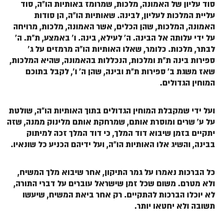
סוד עליון של האמונה, מלכות, שמרומז באותיות הו"ה, סוד
לאתר הבית
עליית המלכות לעליון, לבינה. שאותיות הו"ה, הן סודות
הרב אדם סיני
האמונה, המלכות, שהן הכלים, אשר האמונה, מלכות, מרויחה
על ידי עלותה אל הבינה. ה' לעילא, בינה. ו' באמצע, ת"ת. ה'
לבלוג הרב
לבתר, מלכות. כלומר, שאלו האותיות הו"ה מרמזים על ג'
לאתר ספר הרב
ספירות בינה ת"ת ומלכות, הנכללות בהאמונה, שהיא המלכות,
שאז משגת ב' ספירות ת"ת ובינה, שהן ה' ו', לקבל בתוכם
לדף היומי בתע"ס
המוחין הגדולים.
הזמן סט זוהר
ועל ידי שמקבלת המוחין הגדולים בתוך האותיות הו"ה, שולטת
הזמן סט זוהר
על ע' שרים ומוסרת אותם, שמרחקת אותם מלינוק ממנה, שזה
ספרים להורדה
יתקיים בזמן שיבוא דוד המלך, כי דוד המלך זכה למיתוק
בבינה, והשיג אלו האותיות הו"ה, ועל ידיהם הכניע כל שונאיו.
מנוע חיפוש בכתבי בעל הסולם
חנות ספרים
כל הברכות נאמרו על גמר התיקון, אחר שיבוא מלך המשיח,
ולא מטרם. משום שכל זמן שישראל עוברים על דברי התורה,
לא יוכלו הברכות להתקיים. רק אחר ביאת המשיח, שיעשו
תשובה ולא יחטאו יותר.