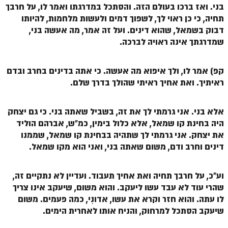
בני. ואז ברכו בעולם הזה. והסתכל במדרגתו ואמר לו, על חרבך
תחיה, כי כן ראוי לך, לשפוך דמים ולעשות מלחמות, להיותו
דבוק בשמאל, שהוא דינים. ועל זה אמר, מה אעשה בני,
שמדרגתך אינה ראויה לברכה.
קפ) אמר לו, ולך איפוא מה אעשה. כי אתה בדינים בחרב ובדם
ראיתיך. ואת אחיך ראיתי שהולך בדרך שלם.
אלא בני. אני גרמתי לך את זה, בשביל שאתה בני. כי גם יצחק
היה בחינת קו שמאל, אלא כלול בימין, כמ"ש, אברהם הוליד
את יצחק. אני גרמתי לך שתהיה בבחינת קו שמאל, שממנו
דינים וחרב ודם, משום שאתה בני, ואני הוא מקו שמאל.
וע"כ, על חרבך תחיה ואת אחיך תעבוד. ועדיין לא נתקיים זה,
שהרי עוד לא עבד עשו ליעקב. והוא משום, שיעקב אינו צריך
לו עתה. והוא חזר וקרא את עשו, אדונִי, כמה פעמים. משום
שיעקב הסתכל למרחוק, והניח אותו לאחרית הימים.