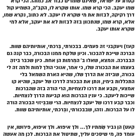
קטרוג על ישראל, שאינם שומרים כבוד אב כמוהו. הכי קרא
שמו יעקב. הכי קרא שמו. אותו שקרא לו, הקב"ה, השמיע קול
דרך רקיקה, לבזות את מי שקרא לו יעקב. לא כתוב, נקרא שמו,
אלא, קרא שמו, שנתכוון בזה לבזות לא את יעקב, אלא למי
שקרא אותו יעקב.
קעז) ויעקבני זה פעמים. בבכורתי, בִּרכתי, אותיותיהם שוות.
הברכה שייכת להבכור. וכיון שלקח ממנו הבכורה, כבר קנה גם
הבברכה. ונמצא, שאלו ב' המִרמות הן אחת. כיון שכבר ביזהַ
בעצמו את הבכורה שלו, כי אמר, אנוכי הולך למות ולמה זה לי
בכורה, שביזה את הדרך שלו, שהיא הארת השמאל בלי
התכללות בימין, ונתן את הבכורה לדרכו של יעקב, שהיא קו
אמצעי, וקבע את דרכו לנצחיות, הרי הודה בזה שהברכות
שייכות ליעקב. כי ענין הברכות הוא קביעת הדרך לנצחיות.
וכבר קבע דרכו של יעקב לנצחיות. הרי שבבִּיזוי הבכורה הודה
לו על הברכות. וזהו, שבבכורתי, ובִּרכתי, אותיותיהם שוות.
קעט) הן גביר שַׂמתיו לך… ולך איפוא. ולך איפוא, פירושו, אין
עומד פה, מי שיסכים עליך, שתיטול את הברכות. לכן מה אעשה