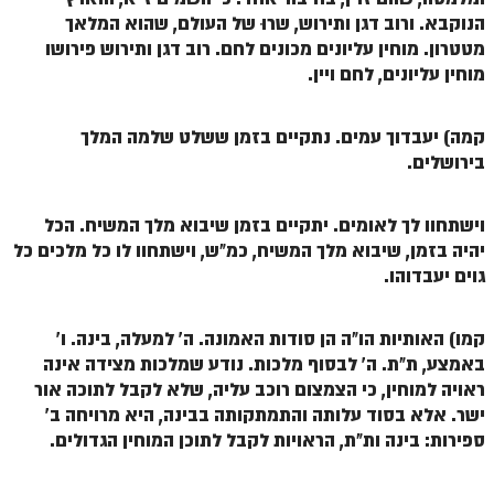
זוהר וילך מתקדמים
הנוקבא. ורוב דגן ותירוש, שרוּ של העולם, שהוא המלאך
מטטרון. מוחין עליונים מכונים לחם. רוב דגן ותירוש פירושו
שידור חי
מוחין עליונים, לחם ויין.
תגיות ונושאים
קמה) יעבדוך עמים. נתקיים בזמן ששלט שלמה המלך
בירושלים.
אודות האתר
אודות אתר הזוהר היומי
וישתחוו לך לאומים. יתקיים בזמן שיבוא מלך המשיח. הכל
יהיה בזמן, שיבוא מלך המשיח, כמ"ש, וישתחוו לו כל מלכים כל
אודות בית מדרש הסולם
גוים יעבדוהו.
ספר הזוהר
קמו) האותיות הו"ה הן סודות האמונה. ה' למעלה, בינה. ו'
גדולי ישראל על הזוהר
באמצע, ת"ת. ה' לבסוף מלכות. נודע שמלכות מצידה אינה
אפליקציית ספר הזוהר הקדוש
ראויה למוחין, כי הצמצום רוכב עליה, שלא לקבל לתוכה אור
ישר. אלא בסוד עלותה והתמתקותה בבינה, היא מרויחה ב'
הקדשות על דיסקים
ספירות: בינה ות"ת, הראויות לקבל לתוכן המוחין הגדולים.
תרומות