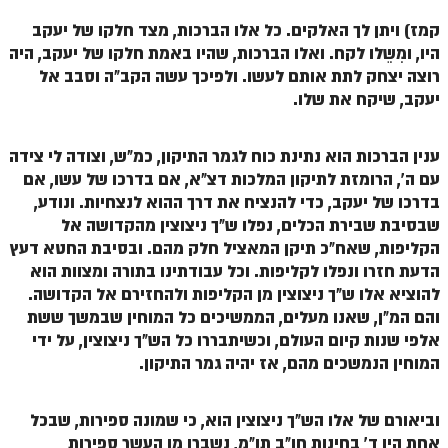
קמז) ויתן לך האלקים. כל אלו הברכות, מצד חלקו של יעקב
היו, ומִשֵלו לקח. ואלו הברכות, שהיו באמת חלקו של יעקב, היה
רוצה יצחק לתת אותם לעשו. ולפיכך עשה הקב"ה וסבב אל
יעקב, שיקח את שלו.
ענין הברכות הוא נתינת כוח לגמר התיקון, כמ"ש, וצודה לי צידה
עם ה', הרומזת לתיקון המלכות דצ"א, אם בדרכו של עשו, אם
בדרכו של יעקב, כדי להנציח את דרך ההוא לנצחיות. ונודע,
שבסיבת שבירת הכלים, נפלו ש"ך ניצוצין מהקדושה אל
הקליפות, שאח"כ תיקן המאציל חלק מהם. ובסיבת החטא דעץ
הדעת חזרו ונפלו לקליפות. וכל עבודתינו בתורה ומצוות הוא
להוציא אלו ש"ך ניצוצין מן הקליפות ולהחזירם אל הקדושה.
והם המ"ן, שאנו מעלים, הממשיכים כל המוחין שבמשך ששת
אלפי שנות קיום העולם, וכשיתבררו כל הש"ך ניצוצין, על ידי
המוחין הנמשכים מהם, אז יהיה גמר התיקון.
וביאורם של אלו הש"ך ניצוצין הוא, כי שמונה ספירות, שבכל
אחת היו ד' בחינות חו"ב תו"מ, נשברו מן העשר ספירות