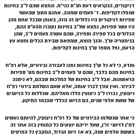
דניקודים, הנקראים דעת חג"ת נהי"מ. ונמצא שהם ל"ב בחינות
שנפלו לקליפות. ד' פעמים שמונה. אמנם מתוך שהעשר
ספירות דניקודים היו כלולים זה מזה, באופן שבכל אחת מהן
היו עשר ספירות, נמצא של"ב בחינות נשברו מהע"ס ההם,
הכלולים בכל ספירה וספירה, שהם עשרה פעמים ל"ב, שהן
בגימטריה ש"ך. והנך מוצא, שמפאת שבירת הכלים וחטא עץ
הדעת, נפל מספר ש"ך בחינות לקליפות.
ותדע, כי לא כל ש"ך בחינות נתנו לעבודה ובירורים, אלא רפ"ח
בחינות מהם בלבד, שהם ט' פעמים ל"ב בחינות מט' ספירות
הראשונות. אבל ל"ב בחינות של המלכות שבהם, לא ניתנה
לבירור. ואין צורך לברר אותה, אלא שעם השלמת בירורי רפ"ח
ניצוצין, נבררו ל"ב ניצוצין הללו מאליהם. שכללות כל הזיווגים
של ששת אלפי שנים, הם הזיווג הכללי שבגמר התיקון.
כי אחר שנשלמו הבירורים של כל רפ"ח ניצוצין, להיותם נעשים
למ"ן לזיווגי זו"ן, שעל ידיהם יוצאים כל המוחין בזה אחר זה
בששת אלפים שנה, בא אז זיווג הגדול, המקבץ כל הפרטים