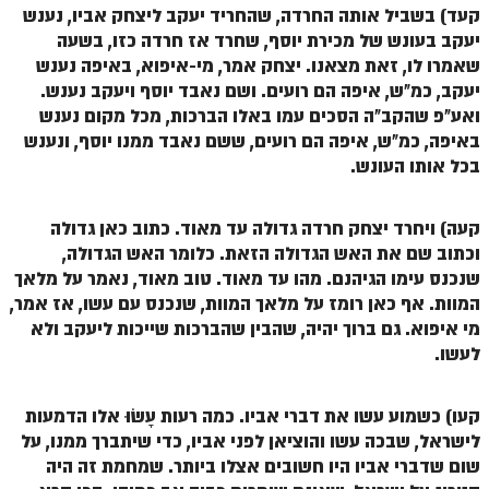
קעד) בשביל אותה החרדה, שהחריד יעקב ליצחק אביו, נענש
יעקב בעונש של מכירת יוסף, שחרד אז חרדה כזו, בשעה
שאמרו לו, זאת מצאנו. יצחק אמר, מי-איפוא, באיפה נענש
יעקב, כמ"ש, איפה הם רועים. ושם נאבד יוסף ויעקב נענש.
ואע"פ שהקב"ה הסכים עמו באלו הברכות, מכל מקום נענש
באיפה, כמ"ש, איפה הם רועים, ששם נאבד ממנו יוסף, ונענש
בכל אותו העונש.
קעה) ויחרד יצחק חרדה גדולה עד מאוד. כתוב כאן גדולה
וכתוב שם את האש הגדולה הזאת. כלומר האש הגדולה,
שנכנס עימו הגיהנם. מהו עד מאוד. טוב מאוד, נאמר על מלאך
המוות. אף כאן רומז על מלאך המוות, שנכנס עם עשו, אז אמר,
מי איפוא. גם ברוך יהיה, שהבין שהברכות שייכות ליעקב ולא
לעשו.
קעו) כשמוע עשו את דברי אביו. כמה רעות עָשׂוּ אלו הדמעות
לישראל, שבכה עשו והוציאן לפני אביו, כדי שיתברך ממנו, על
שום שדברי אביו היו חשובים אצלו ביותר. שמחמת זה היה