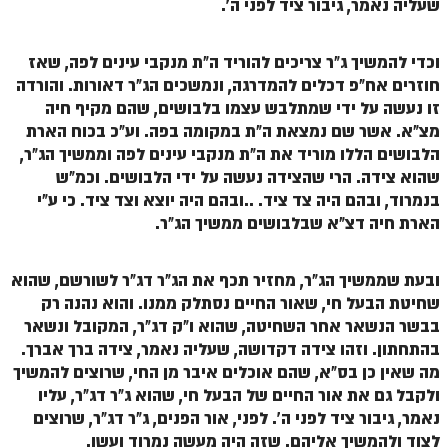
הזוהר הקדוש ויחי מתקדמים
שעליה נאמר, גיבור ציד לפני ה'.
ספר הזוהר – שמות
וכדי להמשיך ג"ר צריכים להוריד ה"ת מנקבי עינים לפה, שאז
הזוהר הקדוש שמות מתחילים
חוזרים אח"פ דכלים להמדרגה, ונמשכים הג"ר דאורות. והורדה
זו נעשה על ידי שמתלבש עצמו בלבושים, שהם מקיף חיה
הזוהר הקדוש שמות מתקדמים
מצ"א. אשר שם נמצאת ה"ת במקומה בפה. וע"כ בכוח הארת
הזוהר הקדוש וארא מתחילים
הלבושים הללו מוריד את ה"ת מנקבי עינים לפה וממשיך הג"ר,
שהוא צידה. הרי שהצידה נעשה על ידי הלבושים. וכמ"ש
הזוהר הקדוש וארא מתקדמים
בנמרוד, ובהם היה צד ציד. ..ובהם היה יוצא וצד ציד. כי ע"י
הארת חיה דצ"א שבלבושים ממשיך הג"ר.
הזוהר הקדוש בא מתחילים
הזוהר הקדוש בא מתקדמים
ובעת שממשיך הג"ר, מחזיר תכף את הג"ר דג"ר לשורשם, שהוא
הזוהר הקדוש בשלח מתחילים
שחיטת הבעל חי, שאור החיים נסתלק ממנו. והוא נהנה רק
בבשר הנשאר אחר השחיטה, שהוא ו"ק דג"ר, המקובל ונשאר
הזוהר הקדוש בשלח מתקדמים
בהתחתון. וזהו צידה דקדושה, שעליה נאמר, צידה ברך אברך.
מה שאין כן בס"א, שהם אוכלים איבר מן החי, שרוצים להמשיך
הזוהר הקדוש יתרו מתחילים
ולקבל גם את אור החיים של הבעל חי, שהוא ג"ר דג"ר, עליו
הזוהר הקדוש יתרו מתקדמים
נאמר, גיבור ציד לפני ה'. לפני, אור הפנים, ג"ר דג"ר, שרוצים
לצוד ולהמשיך אֲליהם. שזה היה מעשה נמרוד ועֵשו.
משפטים מתחילים