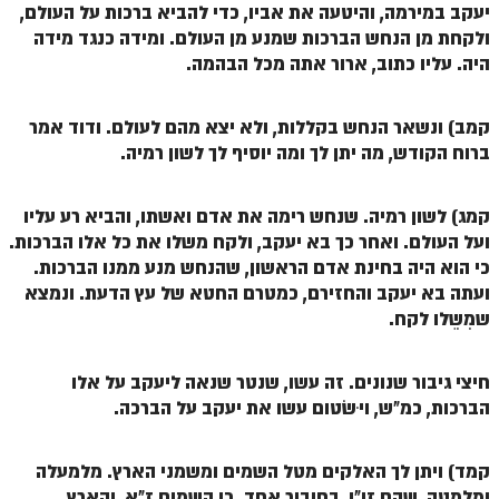
יעקב במירמה, והיטעה את אביו, כדי להביא ברכות על העולם,
זוהר פנחס למתחילים
ולקחת מן הנחש הברכות שמנע מן העולם. ומידה כנגד מידה
היה. עליו כתוב, ארור אתה מכל הבהמה.
זוהר פנחס למתקדמים
ספר הזוהר – דברים
קמב) ונשאר הנחש בקללות, ולא יצא מהם לעולם. ודוד אמר
זוהר ואתחנן למתחילים
ברוח הקודש, מה יתן לך ומה יוסיף לך לשון רמיה.
זוהר ואתחנן למתקדמים
קמג) לשון רמיה. שנחש רימה את אדם ואשתו, והביא רע עליו
זוהר עקב מתחילים
ועל העולם. ואחר כך בא יעקב, ולקח משלו את כל אלו הברכות.
כי הוא היה בחינת אדם הראשון, שהנחש מנע ממנו הברכות.
זוהר הקדוש עקב למתקדמים
ועתה בא יעקב והחזירם, כמטרם החטא של עץ הדעת. ונמצא
זהר שופטים מתחילים
שמִשֵלו לקח.
זהר שופטים מתקדמים
חיצי גיבור שנונים. זה עשו, שנטר שנאה ליעקב על אלו
זוהר כי תצא מתחילים
הברכות, כמ"ש, ויִשׂטום עשו את יעקב על הברכה.
זוהר כי תצא מתקדמים
קמד) ויתן לך האלקים מטל השמים ומשמני הארץ. מלמעלה
זוהר וילך השקפה
ומלמטה, שהם זו"ן, בחיבור אחד. כי השמים ז"א, והארץ