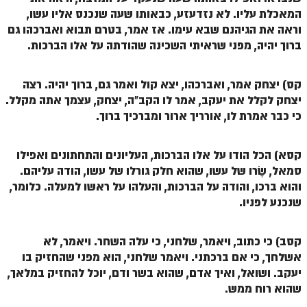
המאכלת עליו. לא נזדעזע, כבאותו שעה שנכנס אליו עשו,
וראה את הגיהנם שבא עימו. אז אמר, בטרם תבוא ואברכהו גם
ברוך יהיה, מפני שראיתי השכינה שהודתה על אלו הברכות.
קס) יצחק אמר, ואברכהו, יצא קול ואמר גם, ברוך יהיה. רצה
יצחק לקלל את יעקב, אמר לו הקב"ה, יצחק, עצמך אתה מקלל.
כי כבר אמרת לו, אורריך ארור ומברכיך ברוך.
קסא) הכל הודו על אלו הברכות, העליונים והתחתונים ואפילו
סמאל, שָׂרו של עשו, שהוא חלק גורלו של עשו, הודה עליהם.
והוא ברכו, והודה על הברכות, והעלהו על ראשו למעלה. כלומר,
שנכנע לפניו.
קסב) כי כתוב, ויאמר, שלחני, כי עלה השחר. ויאמר, לא
אשלחך, כי אם ברכתני. ויאמר שלחני, הוא מפני שהחזיק בו
יעקב. ושואל, ואיך אדם, שהוא בשר ודם, יוכל להחזיק במלאך,
שהוא רוח ממש.