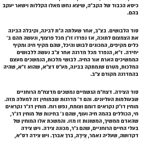
ספר הזוהר תולדות מתקדמים
כיסא הכבוד של הקב"ה, שיצא נחש מאלו הקללות וישאר יעקב
בהם.
ספר הזוהר ויצא מתחילים
ספר הזוהר ויצא מתקדמים
סוד הלבושים. בצ"ב, אחר שעלתה ה"ת לבינה, וקיבלה הבינה
ספר הזוהר וישלח מתחילים
את הצמצום לתוכה, אז נפרדו זו"ן מכל פרצוף, ונעשה מהם ב'
כלים מקיפים, המכונים לבוש והיכל, שהם מקיף חיה ומקיף
הזוהר הקדוש וישלח מתקדמים
יחידה. ז"א, הנפרד מכל מדרגה אחר צ"ב נעשה ללבושים
הממשיכים הארת אור החיה. לבושי מלכות, הנמשכים מעצם
הזוהר הקדוש וישב מתחילים
המלכות, מטרם שנמתקה בבינה, מע"ס דצ"א, שהוא ז"א, שהיה
הזוהר הקדוש וישב מתקדמים
בהמדרגה מקודם צ"ב.
הזוהר הקדוש מקץ מתחילים
סוד הצידה. דצח"מ הגשמיים נמשכים מדצח"מ הרוחניים
הזוהר הקדוש מקץ מתקדמים
שבעולמות העליונים. והם ד' מדרגות שבמוחין זה למעלה מזה.
מוחין דו"ק נקראים דומם וצומח, נפש רוח. מוחין דג"ר נקראים
הזוהר הקדוש ויגש מתחילים
חי, הכוללים בהמה חיה ועוף, שהם ג' בחינות של מוחין דג"ר,
הזוהר הקדוש ויגש מתקדמים
שהאדם ממשיך, המשונות זו מזו. והמשכת אלו המוחין של
בעלי החיים הרוחניים, שהם ג"ר, מכונה צידה. ויש צידה
הזוהר הקדוש ויחי מתחילים
דקדושה, שעליה נאמר, צֵידָהּ, ברך אברך. ויש צידה דס"א,