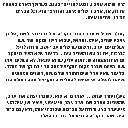
הרע, שהוא אויביו, נכנע לפני יצר הטוב. כשהולך האדם במצוות
התורה, אז, אויביו ישלים איתו, זהו היצר הרע וכל הבאים
מצידו, ישלימו איתו.
קעב) בשביל שיעקב בטח בהקב"ה, וכל דרכיו היו לשמו, על כן
אויביו ישלים, איתו. וסמאל, שהוא חילו ותוקפו של עשו,
השלים עם יעקב. ומשום שהשלים עם יעקב, והודה לו על
הברכות, אז גם עשו השלים עימו. וכל עוד שלא השלים יעקב
עם אותו הממונה שנתמנה עליו, שהוא סמאל, לא השלים עימו
עשו. משום שבכל מקום תוקף שלמטה תלוי בתוקף של מעלה.
וכל עוד שאין מחלישים התוקף של מעלה, השרים הממונים
עליהם למעלה, אי אפשר להחליש התוקף של מטה בעולם הזה.
קעג) ויחרד יצחק… ויאמר מי איפוא. כשברך יצחק את יעקב,
שהשכינה עמדה שם, וע"כ אמר, מי איפוא, שפירושו, איה הוא
מי שעמד כאן, והודה על הברכות שברכתי אותו, ודאי, גם ברוך
יהיה. שהרי הקב"ה הסכים על הברכות האלו.