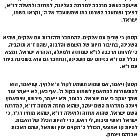
שיעקב נעשה מרכבה למדרגה העליונה, למחזה ולמעלה דז"א,
לפיכך נשתעבד לשרתו כמו שמשועבד אל ה', וקראו בשמו,
ישראל.
קסח) כי שָׂרִיתָ עם אלקים. להתחבר ולהזדווג עם אלקים, שהיא
השכינה, בחיבור וזיווג של השמש והלבנה, שהם ז"א ונוקביה.
כי להיותו מרכבה לז"א שמחזה ולמעלה, הנקרא ישראל, נמצא
נכלל עם ז"א בזיווגו עם השכינה, ונתחבר גם הוא בשכינה ביחד
עם ז"א.
קסט) ויאמר, אם שמוע תשמע לקול ה' אלקיך. שְויאמר, הוא
להתעוררות להתאמץ לשמוע בקול ה'. אף כאן, לא ייאָמר עוד
שמך יעקב כי אם ישראל. כלומר, ולא ייאָמר, פירושו, שיתאמץ
ויעלה ממדרגת השם יעקב, שהוא מחזה ולמטה דז"א, למדרגת
השם ישראל, שהוא מחזה ולמעלה דז"א, שהוא מוחין דג"ר, כי
ישראל ראשי תיבות, לי ראש, כדי להיות הכלל של האבות.
להיות קו אמצעי, הכולל ב' הקוים ימין ושמאל, שהם האבות
אברהם ויצחק.