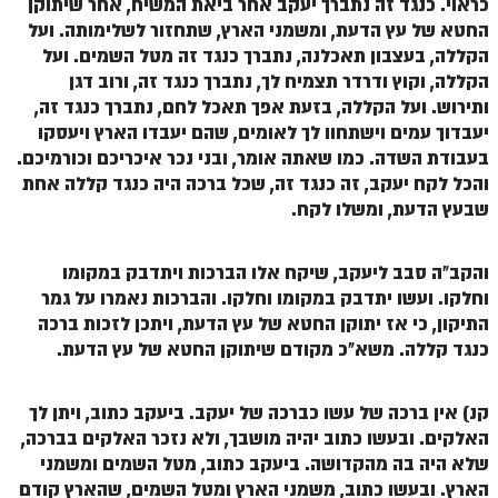
כראוי. כנגד זה נתברך יעקב אחר ביאת המשיח, אחר שיתוקן
החטא של עץ הדעת, ומשמני הארץ, שתחזור לשלימותה. ועל
הקללה, בעצבון תאכלנה, נתברך כנגד זה מטל השמים. ועל
הקללה, וקוץ ודרדר תצמיח לך, נתברך כנגד זה, ורוב דגן
ותירוש. ועל הקללה, בזעת אפך תאכל לחם, נתברך כנגד זה,
יעבדוך עמים וישתחוו לך לאומים, שהם יעבדו הארץ ויעסקו
בעבודת השדה. כמו שאתה אומר, ובני נכר איכריכם וכורמיכם.
והכל לקח יעקב, זה כנגד זה, שכל ברכה היה כנגד קללה אחת
שבעץ הדעת, ומשלו לקח.
והקב"ה סבב ליעקב, שיקח אלו הברכות ויתדבק במקומו
וחלקו. ועשו יתדבק במקומו וחלקו. והברכות נאמרו על גמר
התיקון, כי אז יתוקן החטא של עץ הדעת, ויתכן לזכות ברכה
כנגד קללה. משא"כ מקודם שיתוקן החטא של עץ הדעת.
קנ) אין ברכה של עשו כברכה של יעקב. ביעקב כתוב, ויתן לך
האלקים. ובעשו כתוב יהיה מושבך, ולא נזכר האלקים בברכה,
שלא היה בה מהקדושה. ביעקב כתוב, מטל השמים ומשמני
הארץ. ובעשו כתוב, משמני הארץ ומטל השמים, שהארץ קודם