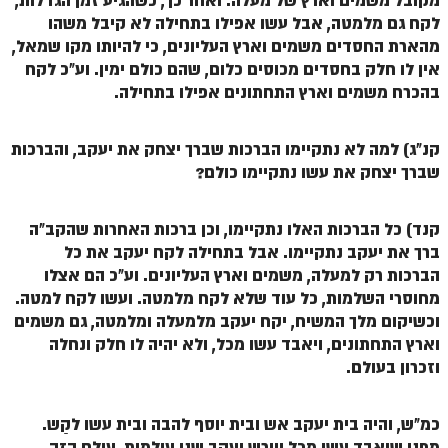
מקובל משמים וארץ של מעלה. ואחר כך, כשהגיע זמן הגדלות,
לקח גם מלמטה, אבל עשו אפילו בתחילה לא קיבל משהו
מהארת החסדים משמים וארץ העליונים, כי להיותו מקו שמאל,
אין לו חלק בחסדים מכוסים כלום, שהם כולם ימין. וע"כ לקח
בהכרח משמים וארץ התחתונים אפילו בתחילה.
קנ"ג) למה לא נתקיימו הברכות שברך יצחק את יעקב, והברכות
שברך יצחק את עשו נתקיימו כולם?
קנד) כל הברכות האלו נתקיימו, וכן ברכות האחרות שהקב"ה
ברך את יעקב נתקיימו. אבל בתחילה לקח יעקב את כל
הברכות רק למעלה, משמים וארץ העליונים. וע"כ הם אצלו
מחוסרי השלמות, כל עוד שלא לקח מלמטה. ועשו לקח למטה.
וכשיקום מלך המשיח, יקח יעקב מלמעלה ומלמטה, גם משמים
וארץ התחתונים, ויאבד עשו מכל, ולא יהיה לו חלק ונחלה
וזכרון בעולם.
כמ"ש, והיה בית יעקב אש ובית יוסף להבה ובית עשו לקַש.
מפני שיאבד עשו מכל ויירש יעקב שני עולמות, עולם הזה,