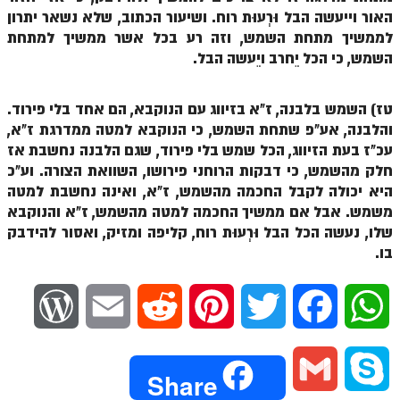
האור וייעשה הבל וּרְעוּת רוח. ושיעור הכתוב, שלא נשאר יתרון
זוהר נשא למתחילים
לממשיך מתחת השמש, וזה רע בכל אשר ממשיך למתחת
זוהר נשא למתקדמים
השמש, כי הכל יֵחרב ויֵעשה הבל.
זוהר בהעלותך למתחילים
טז) השמש בלבנה, ז"א בזיווג עם הנוקבא, הם אחד בלי פירוד.
זוהר בהעלותך למתקדמים
והלבנה, אע"פ שתחת השמש, כי הנוקבא למטה ממדרגת ז"א,
עכ"ז בעת הזיווג, הכל שמש בלי פירוד, שגם הלבנה נחשבת אז
זוהר שלח לך למתחילים
חלק מהשמש, כי דבקות הרוחני פירושו, השוואת הצורה. וע"כ
זוהר שלח לך למתקדמים
היא יכולה לקבל החכמה מהשמש, ז"א, ואינה נחשבת למטה
משמש. אבל אם ממשיך החכמה למטה מהשמש, ז"א והנוקבא
זוהר קורח למתחילים
שלו, נעשה הכל הבל וּרְעוּת רוח, קליפה ומזיק, ואסור להידבק
בו.
זוהר קורח למתקדמים
חוקת למתחילים
W
E
R
P
T
F
W
חוקת מתקדמים
o
m
e
i
w
a
h
זוהר בלק למתחילים
G
S
Share
זוהר בלק למתקדמים
r
a
d
n
i
c
a