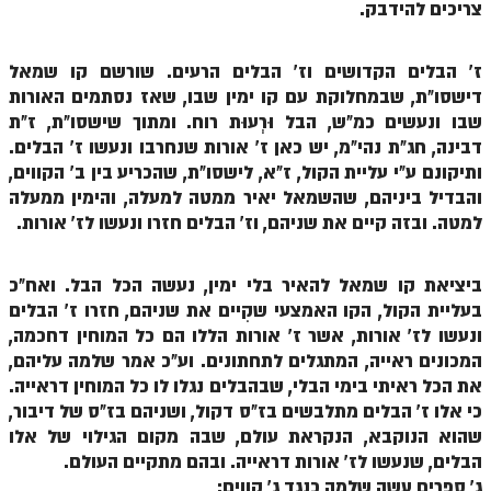
צריכים להידבק.
הזוהר הקדוש משפטים מתקדמים
ז' הבלים הקדושים וז' הבלים הרעים. שורשם קו שמאל
הזוהר הקדוש תרומה השקפה
דישסו"ת, שבמחלוקת עם קו ימין שבו, שאז נסתמים האורות
הזוהר הקדוש תרומה מתקדמים
שבו ונעשים כמ"ש, הבל וּרְעוּת רוח. ומתוך שישסו"ת, ז"ת
דבינה, חג"ת נהי"מ, יש כאן ז' אורות שנחרבו ונעשו ז' הבלים.
הזוהר הקדוש ספרא דצניעותא
ותיקונם ע"י עליית הקול, ז"א, לישסו"ת, שהכריע בין ב' הקווים,
והבדיל ביניהם, שהשמאל יאיר ממטה למעלה, והימין ממעלה
הזוהר הקדוש תצווה השקפה
למטה. ובזה קיים את שניהם, וז' הבלים חזרו ונעשו לז' אורות.
הזוהר הקדוש תצווה מתקדמים
ספר הזוהר הקדוש כי תשא השקפה
ביציאת קו שמאל להאיר בלי ימין, נעשה הכל הבל. ואח"כ
בעליית הקול, הקו האמצעי שקִיים את שניהם, חזרו ז' הבלים
ספר הזוהר הקדוש כי תשא מתקדמים
ונעשו לז' אורות, אשר ז' אורות הללו הם כל המוחין דחכמה,
המכונים ראייה, המתגלים לתחתונים. וע"כ אמר שלמה עליהם,
ספר הזוהר הקדוש ויקהל השקפה
את הכל ראיתי בימי הבלי, שבהבלים נגלו לו כל המוחין דראייה.
ספר הזוהר הקדוש ויקהל מתקדמים
כי אלו ז' הבלים מתלבשים בז"ס דקול, ושניהם בז"ס של דיבור,
שהוא הנוקבא, הנקראת עולם, שבה מקום הגילוי של אלו
ספר הזוהר הקדוש פיקודי מתחילים
הבלים, שנעשו לז' אורות דראייה. ובהם מתקיים העולם.
ספר הזוהר הקדוש פיקודי מתקדמים
ג' ספרים עשה שלמה כנגד ג' קווים: