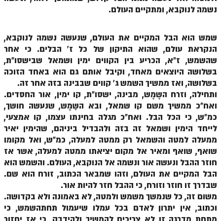
נשמה לנוקבא, ומתקיים העולם.
זוהר אחרי מות למתקדמים
הזוהר הקדוש – קדושים למתחילים
שמש הוא הבל המקיים את העולם, שנעשה נשמה לנוקבא,
הנקראת עולם, שהוא התיקון של כל ז' הבלים. כי אחר
הזוהר הקדוש – קדושים למתקדמים
שהשמש, ז"א, הכריע בין הקווים ימין ושמאל שבישסו"ת,
ספר הזוהר אמור השקפה
בשלושה היוצאים מאחד, וקיבל אותם גם הוא באחד הזוכה
בשלושה, ואז ממשיך השמש ג' קווים שבבינה בזה אחר זה.
ספר הזוהר אמור מתקדמים
ותחילה, וזרח השֶמֶש, מבינה, ישסו"ת, קו ימין, אור החסדים.
הזוהר הקדוש פרשת בהר למתחילים
ואח"כ ממשיך משם קו שמאל, ובא השָמֶש, שנעשה חושך,
כמ"ש, כי הכל הבל. ואח"כ מגלה בחינתו עצמו, קו אמצעי,
הזוהר הקדוש פרשת בהר – מתקדמים
לייחד הימין ושמאל זה בזה ולהבדיל ביניהם, שהימין יאיר
ממעלה למטה והשמאל רק ממטה למעלה, כמ"ש, ואל מקומו
זוהר בחוקותי למתחילים
שואף, שואף ומאיר אל מקום יציאתו ממטה למעלה, אשר אז
זוהר הקדוש בחוקותי למתקדמים
חוזר ההבל ונעשה אור ונשמה אל הנוקבא, העולם. והשמש הוא
הבל המקיים את העולם, וזהו שמבאר הכתוב, זורח הוא שם.
ספר הזוהר – במדבר
שבדרך זו חוזר וזורח, כי ההבל חזר להיות אור.
משום זה, כל שנמשך משמש ולמטה, לא באמונה ולא בקדושה.
זוהר במדבר מתחילים
וכתוב, אין יתרון לאדם בכל עמלו שיעמול תחתהשמש, כי
זוהר במדבר מתקדמים
מתחת מדרגה זו לא צריכים להמשיך ולהידבק, כי אז יחזור