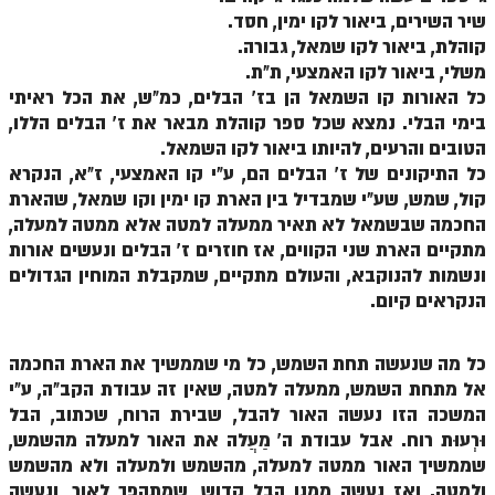
שיר השירים, ביאור לקו ימין, חסד.
ספר הזוהר – ויקרא
קוהלת, ביאור לקו שמאל, גבורה.
משלי, ביאור לקו האמצעי, ת"ת.
ספר הזוהר הקדוש זוהר ויקרא השקפה
כל האורות קו השמאל הן בז' הבלים, כמ"ש, את הכל ראיתי
ספר הזוהר הקדוש זוהר ויקרא מתקדמים
בימי הבלי. נמצא שכל ספר קוהלת מבאר את ז' הבלים הללו,
הטובים והרעים, להיותו ביאור לקו השמאל.
זוהר צו מתחילים
כל התיקונים של ז' הבלים הם, ע"י קו האמצעי, ז"א, הנקרא
קול, שמש, שע"י שמבדיל בין הארת קו ימין וקו שמאל, שהארת
זוהר צו מתקדמים
החכמה שבשמאל לא תאיר ממעלה למטה אלא ממטה למעלה,
פרשת שמיני מתחילים
מתקיים הארת שני הקווים, אז חוזרים ז' הבלים ונעשים אורות
ונשמות להנוקבא, והעולם מתקיים, שמקבלת המוחין הגדולים
פרשת שמיני מתקדמים
הנקראים קיום.
ספר הזוהר פרשת תזריע למתחילים
ספר הזוהר פרשת תזריע למתקדמים
כל מה שנעשה תחת השמש, כל מי שממשיך את הארת החכמה
אל מתחת השמש, ממעלה למטה, שאין זה עבודת הקב"ה, ע"י
זוהר מצורע מתחילים
המשכה הזו נעשה האור להבל, שבירת הרוח, שכתוב, הבל
וּרְעוּת רוח. אבל עבודת ה' מַעֲלה את האור למעלה מהשמש,
זוהר מצורע למתקדמים
שממשיך האור ממטה למעלה, מהשמש ולמעלה ולא מהשמש
זוהר אחרי מות למתחילים
ולמטה. ואז נעשה ממנו הבל קדוש, שמתהפך לאור, ונעשה