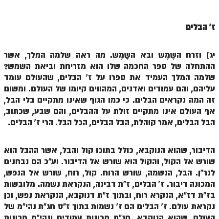
ספר הזוהר תולדות מתקדמים
ספר הזוהר ויצא מתחילים
ז' הבלים
ספר הזוהר ויצא מתקדמים
יג) וזרח השֶמֶש ובא השָמֶש. מה ראה שלמה המלך, אשר
ספר הזוהר וישלח מתחילים
ההתחלה של ספר החכמה שלו הוא מזריחת וביאת השמש?
הזוהר הקדוש וישלח מתקדמים
שלמה המלך העמיד את ספרו על ז' הבלים, שהעולם עומד
עליהם, והם עמודים ואדנים, המהווים קיומו של העולם. ומשום
הזוהר הקדוש וישב מתחילים
זה המה נקראים הבלים. כי כמו הגוף שאינו מתקיים בלי הבל,
אף העולם אינו מתקיים זולת על ההבלים, והם שבע, שכתוב,
הזוהר הקדוש וישב מתקדמים
הבל הבלים, אמר קוהלת, הבל הבלים, הכל הבל. הרי ז' הבלים.
הזוהר הקדוש מקץ מתחילים
הזוהר הקדוש מקץ מתקדמים
הדיבור, שהוא הנוקבא, כולל בתוכו קול והבל, אשר ההבל הוא
שורש אל הקול, והקול הוא שורש אל הדיבור. וע"כ הם נבחנים
הזוהר הקדוש ויגש מתחילים
לנר"ן. הבל, הנשמה, שורש הרוח. קול, רוח, שורש אל הנפש,
המכונה דיבור. ז' הבלים, ז"ת דבינה, הנקראת נשמה. מלובשות
הזוהר הקדוש ויגש מתקדמים
בז"ת דז"א, הנקרא רוח, ובתוך ז"ת דנוקבא, הנקראת נפש, וכן
הזוהר הקדוש ויחי מתחילים
נקראת עולם. ז' הבלים הם ז' נשמות בתוך ז"ס חג"ת נהי"מ של
העולם, שהוא הנוקבא. חג"ת מכונות עמודים ונהי"מ מכונות