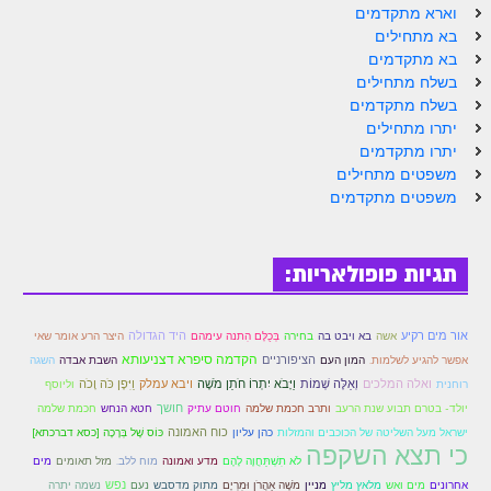
וארא מתקדמים
בא מתחילים
בא מתקדמים
בשלח מתחילים
בשלח מתקדמים
יתרו מתחילים
יתרו מתקדמים
משפטים מתחילים
משפטים מתקדמים
תגיות פופולאריות:
אור מים רקיע
היד הגדולה
אשה
בא ויבט בה
בחירה
בְּכֻלָּם הִתנה עימהם
היצר הרע אומר שאי
הציפורניים
הקדמה סיפרא דצניעותא
אפשר להגיע לשלמות.
המון העם
השבת אבדה
השגה
וַיִּפֶן כֹּה וָכֹה
ואלה המלכים
וְאֵלֶּה שְׁמוֹת
וַיָּבֹא יִתְרוֹ חֹתֵן מֹשֶׁה
ויבא עמלק
רוחנית
וליוסף
חושך
יולד- בטרם תבוע שנת הרעב
ותרב חכמת שלמה
חוטם עתיק
חטא הנחש
חכמת שלמה
כוח האמונה
ישראל מעל השליטה של הכוכבים והמזלות
כהן עליון
כּוֹס שֶׁל בְּרָכָה [כסא דברכתא]
כי תצא השקפה
לֹא תִשְׁתַּחֲוֶה לָהֶם
מדע ואמונה
מוח ללב.
מזל תאומים
מים
נפש
אחרונים
מים ואש
מלאץ מליץ
מניין
מֹשֶׁה אַהֲרֹן וּמִרְיָם
מתוק מדסבש
נעם
נשמה יתרה