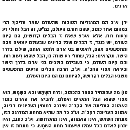
הזוהר הקדוש ויחי מתקדמים
אדנים.
ספר הזוהר – שמות
יד) א"כ הם המרגליות הטובות שהעולם עומד עליהן? הרי
הזוהר הקדוש שמות מתחילים
במקום אחר כתוב, שהם חורבן העולם, כמ"ש, זה הבל וחולי רע
הזוהר הקדוש שמות מתקדמים
וּרְעוּת רוח. אלא אע"פ שאלו ז' הבלים קדושים, הם קיום
העולם, יש כנגד, ז' הבלים שכל הדינים שבעולם יוצאים מהם
הזוהר הקדוש וארא מתחילים
ומתפשטים מהם, להעניש בני אדם ולתקן אותם, שילכו בדרך
הזוהר הקדוש וארא מתקדמים
הישר. ונקראים: הבל, שחוֹלי רע שורה בו, הבל שהוא רְעוּת רוח.
והם קיום העולם, כי בשבילם הולכים בני אדם בדרך הישר
הזוהר הקדוש בא מתחילים
וביראה מפני הקב"ה. וע"כ, הרבה הבלים הרעים מתפשטים
משבע הבלים דקדושה, להיותם גם הם קיום העולם.
הזוהר הקדוש בא מתקדמים
הזוהר הקדוש בשלח מתחילים
טו) מה שהתחיל הספר בהכתוב, וזרח השֶמֶש ובא השָמֶש, הוא
הזוהר הקדוש בשלח מתקדמים
מפני שהוא הבל המקיים העולם, להביא את האדם בתוך
האמונה העליונה של הקב"ה שיזכה למוחין העליונים דבינה,
הזוהר הקדוש יתרו מתחילים
אמונה העליונה דקב"ה. וע"כ כל מה שהיא מתחת המדרגה הזו,
מתחת השמש, אינו האמונה, אינו מהקדושה. וע"כ כתוב, ואין
הזוהר הקדוש יתרו מתקדמים
יתרון לאדם בכל עמלו שיעמול תחת השָמֶש. כי מתחת זו אין
משפטים מתחילים