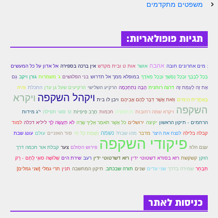
משפטים מתקדמים
זוהר נשא למתחילים
זוהר נשא למתקדמים
תגיות פופולאריות:
זוהר בהעלותך למתחילים
זוהר בהעלותך למתקדמים
אהבה
: מים אחרונים חובה
אושר
אות ט ובית מקדש
אין ברכה בספירה
אל אדון על כל המעשים
בְּכָל לְבָבְךָ וּבְכָל נַפְשְׁךָ וּבְכָל מְאֹדֶךָ
במופלא ממך אל תדרוש
בני הפלגשים
ג' משמרות
גורן ויקב
גַּם
זוהר שלח לך למתחילים
אֶת זֶה לְעֻמַּת זֶה
דרגה רוחנית
הָבָה נִתְחַכְּמָה
הרקיע השלישי
הרקיעים שעל גן עדן
התכלת
והיה
ויקהל השקפה
ויקרא
בְּאַחֲרִית הַיָּמִים
וְזֹאת אֲשֶׁר דִּבֶּר לָהֶם אֲבִיהֶם
ויבן לו בית
זוהר שלח לך למתקדמים
השקפה
ויקרא שמה רחובות
ח התורה
חכמות
חֶרֶב פִּיפִיּוֹת
ט' סוגי תפילה
י"ג מידות
זוהר קורח למתחילים
הרחמים - תיקון הראשון
יקיצה
ירושלים
כֹּל אֲשֶׁר תֹּאמַר אֵלֶיךָ שָׂרָה
לֹא תַעֲשֶׂה לְךָ
ליליא דכלה
למוד
נשמה
קבלה בלילה
לנצח את היצר
מדבר
מהו שבת?
נִשְׁמַת כָּל חַי
סוד האזניים
עולם
עונג שבת
זוהר קורח למתקדמים
פיקודי השקפה
צער
עצם הלוז
פירוש הסולם
קבלת אור חכמה דרך
חוקת למתחילים
שירת הים
הזקן
קשקשת
רזא בסודא דשטוטי ידין
רזא דשרטוטי ידין
רעב
שְׁלוֹשָׁה סוּגֵי לֶחֶם - רַק
תִּבְחַר
שמירה בדרך
שני עדים
שנים
תורה שבכתב.
תיקון המחשבה
תנין
תרי גמלי [שני גמלים]
חוקת מתקדמים
זוהר בלק למתחילים
כניסות לאתר
זוהר בלק למתקדמים