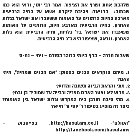
שלהבת אחת ושרף את הציפור. אמר רבי יוסי, ודאי הוא כמו
זוהר נשא למתחילים
שכתוב: בדניאל: ויהיבת ליקדת אשא על החיה הרביעית
זוהר נשא למתקדמים
מארבע החיות הרמוזים על האומות ששעבדו את ישראל בגלות
האחרון. בחיה הרביעית מארבע חיות, הרומזים על האומות
זוהר בהעלותך למתחילים
ששעבדו את ישראל בד' גלויות, וחיה הרביעית הוא גלות
האחרון. ונראה, שציפור היא ג"כ חיה הרביעית.
זוהר בהעלותך למתקדמים
זוהר שלח לך למתחילים
שאלות חזרה – הדף היומי בזוהר הסולם – ויחי – נח-ס
זוהר שלח לך למתקדמים
1. מיהם הנקראים הבנים בפסוק: "אם הבנים שמחיה", מיהי
זוהר קורח למתחילים
האם?
זוהר קורח למתקדמים
2. מתי נקראת הבינה תשובה ומדוע?
3. מדוע לא נפטר האדם מפריה ורבייה עד שמוליד בן ובת?
חוקת למתחילים
4. מהי סיבת חורבן בית המקדש וגלות ישראל בין האומות?
חוקת מתקדמים
כיצד זה מופיע בסיפור ר' יוסי ור' חייא?
זוהר בלק למתחילים
"הסולם"- http://hasulam.co.il. בפייסבוק –
זוהר בלק למתקדמים
http://facebook.com/hasulams