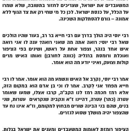
המשעבדים את ישראל, שצריכים לחזור בתשובה, שלא שמרו
ספר הזוהר – ויקרא
על הכלל, על כנסת ישראל. לכן כל מי שחי רק את צד הגוף ללא
אמונה – גורם להסתלקות השכינה.
ספר הזוהר הקדוש זוהר ויקרא השקפה
ספר הזוהר הקדוש זוהר ויקרא מתקדמים
רבי יוסי היה הולך בדרך עם רבי חייא בר רב, בעוד שהיו הולכים
זוהר צו מתחילים
שאל רבי יוסי: רואה אתה מה שאני רואה? ענה לו אני רואה
איש אחד בנהר, וצפור אחת על ראשו, ושינים בפי הציפור
זוהר צו מתקדמים
ואוכלת ורומסת ברגליה (כוונה לחורבן) ואותו האיש מרים
קולות וצועק, ואיני יודע מה הוא אומר.
פרשת שמיני מתחילים
פרשת שמיני מתקדמים
אמר רבי יוסי, נִקרַב אל האיש ונשמע מה הוא אומר. אמר לו רבי
ספר הזוהר פרשת תזריע למתחילים
חייא מפחד אני לִקרב. אמר לו וכי בן אדם הוא במקום הזה,
אלא רמז חכמה רמז לנו הקב"ה, קרבו אצלו, שמעו שאומר
ספר הזוהר פרשת תזריע למתקדמים
עִטרה (כתר) עִטרה, דהיינו ז"א ונקביה שנקראים עטרות, שני
בנים, שהם בני הבינה שורים מבחוץ למקומם, וז"א אינו נח עד
זוהר מצורע מתחילים
שהצפור יהיה מושלך שסוע לגזרים.
זוהר מצורע למתקדמים
זוהר אחרי מות למתחילים
הציפור רומזת לאומות המשעבדים ומענים את ישראל בגלות,