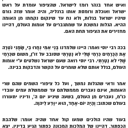
ואיש אחד בנהר רומז לישראל. שהציפור עומדת על ראש
זוהר אחרי מות למתקדמים
ישראל ואוכלת ורומסת אותו ברגליה, והיה אומר שזה גורם
שיהיו ישראל בגלות, ולא נח עד שינקום נקמתו מן האומה
הזוהר הקדוש – קדושים למתחילים
ההיא. הגלות נמשכת עד שמתגברים על אומות העולם, דהיינו
הזוהר הקדוש – קדושים למתקדמים
מחזירים את הציפור תחת האם.
ספר הזוהר אמור השקפה
בכה רבי יוסי ואמר: היינו שלמדנו בְּנֵי אִמִּי נִחֲרוּ בִי, שָׂמֻנִי נֹטֵרָה
ספר הזוהר אמור מתקדמים
אֶת הַכְּרָמִים כַּרְמִי שֶׁלִּי לֹא נָטָרְתִּי שסובב על זו"ן, משום שכַּרְמִי
שֶׁלִּי לֹא נָטָרְתִּי. רבי יוסי רואה שעם ישראל נשלטים ע"י אומות
הזוהר הקדוש פרשת בהר למתחילים
העולם, בגלל אותם שלא שומרים על הקשר והדבקות בבינה.
הזוהר הקדוש פרשת בהר – מתקדמים
זוהר בחוקותי למתחילים
אמר ודאי שהגלות נמשך , ועל כל ציפורי השמים שהם שרי
האומות, אינם נעברים מממשלתם עד שממשלת עמים עובדי
זוהר הקדוש בחוקותי למתקדמים
כו"מ, נעברים מן העולם, בשעה שיגיע יום ה', ודיניו יתעוררו
בעולם שכתוב: וְהָיָה יוֹם-אֶחָד, הוּא יִוָּדַע לַיהוָה.
ספר הזוהר – במדבר
זוהר במדבר מתחילים
בעוד שהיו הולכים שמעו קול אחד שהיה אומר: שלהבת
זוהר במדבר מתקדמים
הכפתור, דהיינו של המלכות המכונה כפתור הגיע בדיניו. יצא