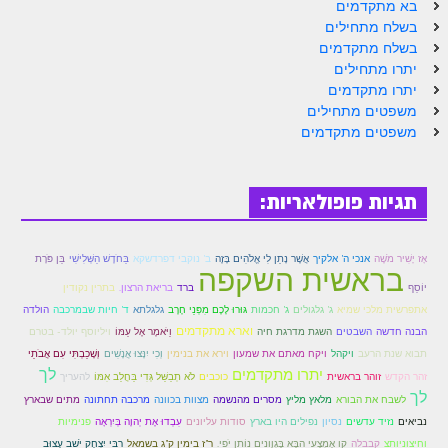
בא מתקדמים
בשלח מתחילים
בשלח מתקדמים
יתרו מתחילים
יתרו מתקדמים
משפטים מתחילים
משפטים מתקדמים
תגיות פופולאריות:
אָז יָשִׁיר מֹשֶׁה
אנכי ה' אלקיך
אֲשֶׁר נָתַן לִי אֱלֹהִים בָּזֶה
ב' נוקבי דפרדשקא
בַּחֹדֶשׁ הַשְּׁלִישִׁי
בֵּן פֹּרָת
בראשית השקפה
יוֹסֵף
ברד
בריאת הרצון.
בתרין נקודין
גלגלתא
אתפרשית מלכי שמיא
ג' גלגולים
ג' חכמות
גּוּרוּ לָכֶם מִפְּנֵי חֶרֶב
ד' חיות שבמרכבה
הולדה
וארא מתקדמים
וַיֹּאמֶר אֶל עַמּוֹ
הבנה חדשה
השבטים
השגת מדרגת חיה
ויליוסף יולד- בטרם
וְשָׁכַבְתִּי עִם אֲבֹתַי
תבוא שנת הרעב
ויקהל
ויקח מאתם את שמעון
וירא את בנימין
וְכִי יִנָּצוּ אֲנָשִׁים
יתרו מתקדמים
לך
לֹא תְבַשֵּׁל גְּדִי בַּחֲלֵב אִמּוֹ
זהר הקדש
זוהר בראשית
כוכבים
להעריך
לך
לשבח את הבורא
מלאץ מליץ
מסרים מהנשמה
מצוות בכוונה
מרכבה תחתונה
מתים שבארץ
נביאים
נזיד עדשים
נסיון
נפילים היו בארץ
סודות עליונים
עִבְדוּ אֶת יְהוָה בְּיִרְאָה
פנימיות
וחיצוניותצ
קבבלה
קַו אֶמְצָעִי הַבָּא בֶּגְוָונִים נוֹתֵן יֹפִי.
ר"ז בימין ק"ג בשמאל
רַבִּי יִצְחָק יֹשֵׁב עָצוּב