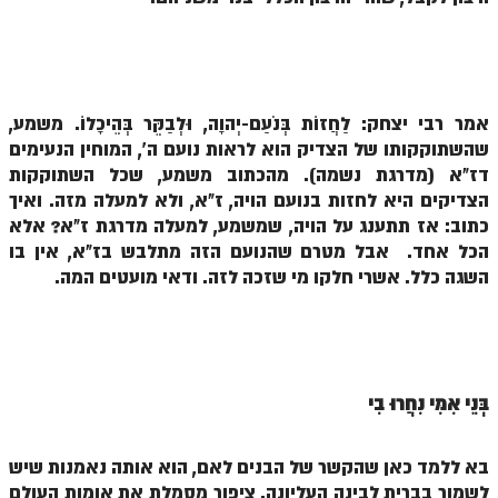
הזוהר הקדוש משפטים מתקדמים
הזוהר הקדוש תרומה השקפה
הזוהר הקדוש תרומה מתקדמים
אמר רבי יצחק: לַחֲזוֹת בְּנֹעַם-יְהוָה, וּלְבַקֵּר בְּהֵיכָלוֹ. משמע,
שהשתוקקותו של הצדיק הוא לראות נועם ה', המוחין הנעימים
הזוהר הקדוש ספרא דצניעותא
דז"א (מדרגת נשמה). מהכתוב משמע, שכל השתוקקות
הצדיקים היא לחזות בנועם הויה, ז"א, ולא למעלה מזה. ואיך
הזוהר הקדוש תצווה השקפה
כתוב: אז תתענג על הויה, שמשמע, למעלה מדרגת ז"א? אלא
הזוהר הקדוש תצווה מתקדמים
הכל אחד. אבל מטרם שהנועם הזה מתלבש בז"א, אין בו
השגה כלל. אשרי חלקו מי שזכה לזה. ודאי מועטים המה.
ספר הזוהר הקדוש כי תשא השקפה
ספר הזוהר הקדוש כי תשא מתקדמים
ספר הזוהר הקדוש ויקהל השקפה
בְּנֵי אִמִּי נִחֲרוּ בִי
ספר הזוהר הקדוש ויקהל מתקדמים
ספר הזוהר הקדוש פיקודי מתחילים
בא ללמד כאן שהקשר של הבנים לאם, הוא אותה נאמנות שיש
לשמור בברית לבינה העליונה. ציפור מסמלת את אומות העולם
ספר הזוהר הקדוש פיקודי מתקדמים