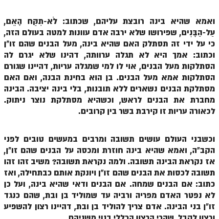
הזוהר הקדוש ויחי מתקדמים
ספר הזוהר – שמות
ואמא שהיא בינה רובצת עליהם, שכתוב: לֹא-תִקַּח הָאֵם,
עַל-הַבָּנִים, שפירושו שלא ירבה אדם עוונות למטה בעולם הזה,
הזוהר הקדוש שמות מתחילים
כי על ידי זה תסתלק האם שהיא בינה, מעל הבנים שהם זו"ן
וכתוב: אמך היא לא תגלה ערוותה, דהינו שלא יגרם לה
הזוהר הקדוש שמות מתקדמים
הסתלקות מעל הבנים, אוי לו למי שמגלה עריות, דהיינו שגורם
הזוהר הקדוש וארא מתחילים
הסתלקות אמא מעל הבנים. בן הוא בחינת הבנה, ואם האם
מסתלקת הבנים נשארים ללא תובנות, בלי בינה יציבה. הבינה
הזוהר הקדוש וארא מתקדמים
מחברת את הבנים לראש, וכשהיא מסתלקת נוצר ניתוק.
הזוהר הקדוש בא מתחילים
לכאורה עריות זו קירבת בשר בין קרובים.
הזוהר הקדוש בא מתקדמים
וכשבני העולם עושים תשובה ומרבים במעשים טובים לפני
הזוהר הקדוש בשלח מתחילים
הקב"ה, ואמא שהיא בינה חוזרת ומכסה על הבנים שהם זו"ן,
אז נקראת הבינה תשובה. ולמה נקראת תשובה? משיב זהו זהו
הזוהר הקדוש בשלח מתקדמים
תשובה לכסות את הבנים שהם זו"ן ויונקת אותם כבתחילה, ואז
הזוהר הקדוש יתרו מתחילים
כתוב: אם הבנים שמחה. אם הבנים ודאי שהיא בינה, ועל כן
לא נפטר האדם מפריה ורביה עד שמוליד בן ובת, שהם כנגד
הזוהר הקדוש יתרו מתקדמים
זו"ן בני הבינה. אדם צריך להוליד בן ובת, דהיינו רצון להשפיע
ורצון לקבל, שהרי הרצון הכללי בנוי משניהם.
משפטים מתחילים