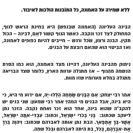
ספר הזוהר תולדות מתקדמים
ללא שמירה על האמונה, כל התוֹבנות הולכות לאיבוד.
ספר הזוהר ויצא מתחילים
ספר הזוהר ויצא מתקדמים
הבּינה העליונה (האמונה שבנפש) היא בחינת הראש לגוף,
המחולק לצד זכר ונקבה. כאשר הגוף קשור לאֵם, לבינה – הכול
ספר הזוהר וישלח מתחילים
תקין. הבנה ורצון, שֹֹכל ורגש – חייבים להיות כפופים לאמונה,
הזוהר הקדוש וישלח מתקדמים
ואז הביטוי הוא שהאם רובצת על הבנים.
הזוהר הקדוש וישב מתחילים
ניתוק מהבינה העליונה, דהיינו מצד האמונה, הוא כמו הסרת
הזוהר הקדוש וישב מתקדמים
הנשמה מהגוף – אז מתגלה ערוות הארץ, כלומר שצד הבריאה
מתגלה במלא מערומיו שזו מוות.
הזוהר הקדוש מקץ מתחילים
הזוהר הקדוש מקץ מתקדמים
אמר רבי יצחק: אֵם הַבָּנִים שְׂמֵחָה הַלְלוּ-יָהּ, אם ידוע מי היא, כי
הזוהר הקדוש ויגש מתחילים
היא בינה, אבל הבנים מי המה? אמר רבי שמעון: שני בנים יש
להקב"ה שהוא בינה, אחד הוא זכר ואחת נקבה. הזכר נתן
הזוהר הקדוש ויגש מתקדמים
ליעקב שכתוב: בְּנִי בְכֹרִי יִשְׂרָאֵל, וכתוב: עַבְדִּי-אָתָּה יִשְׂרָאֵל,
אֲשֶׁר-בְּךָ אֶתְפָּאָר. הבת נתן אותה לאברהם שכתוב: וַיהוָה בֵּרַךְ
הזוהר הקדוש ויחי מתחילים
אֶת-אַבְרָהָם, בַּכֹּל, בת היתה לאברהם ובַּכֹּל שמה.