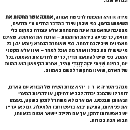
הבורא שבו.
הזוהר הקדוש ויחי מתקדמים
ספר הזוהר – שמות
מידה זו היא המפתח לרכישת אמונה,
אמונה אשר מתקנת את
הזוהר הקדוש שמות מתחילים
השימוש ברצון.
כפי שהמן שירד במדבר התליע ע"י תולעים,
מהסיבה שהאמונה אינה מתפתחת אלא עומדת במקום בלי
הזוהר הקדוש שמות מתקדמים
תנועה, כך פגיעה ביראת הרוממות – הורגת את האמונה, שאינם
מאמינים שיהיה גם למחר. כפי שאומרת הגמרא (יומא יב:) כל
הזוהר הקדוש וארא מתחילים
מי שיש לו פת בסלו ואומר מה אוכל למחר – אינו אלא מקטני
הזוהר הקדוש וארא מתקדמים
אמנה. כפי שיש להתאמן תדיר, כך יש לחדש את האמונה בכל
יום, בחינת שִׁוִּיתִי יְהוָה לְנֶגְדִּי תָמִיד, אחרת הקיפאון הוא המוות
הזוהר הקדוש בא מתחילים
של האדם, שאינו מתקשר להשם באמונה.
הזוהר הקדוש בא מתקדמים
מכה גימטריה א-ד-נ-י היא צורת השיח של הבורא עם האדם,
הזוהר הקדוש בשלח מתחילים
לומר לו שהמכה יכולה להביא לתיקון, או להריגת המצרי
הזוהר הקדוש בשלח מתקדמים
הגאוותן שבנפש. אם אדם לא משתדל לתקן בשקט, בעצמו
את פנימיותו, התיקון יבוא ברעש ורוגז מלמעלה. גם כאן עדיין
הזוהר הקדוש יתרו מתחילים
יש באפשרותו לתקן, אך אם חלילה יישאר אטום בגאוותו,
הזוהר הקדוש יתרו מתקדמים
תבוא מכת בכורות.
משפטים מתחילים