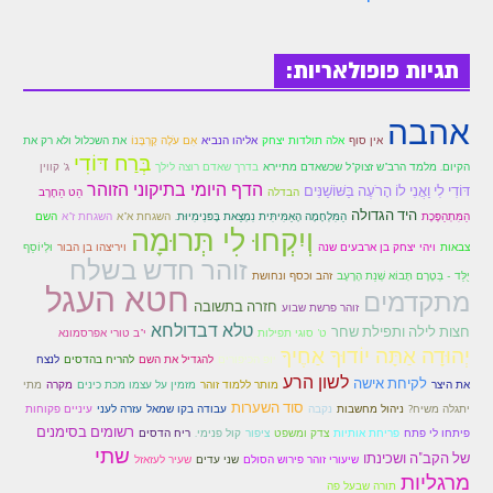
לאתר הבית
הרב אדם סיני
תגיות פופולאריות:
לבלוג הרב
אהבה
לאתר ספר הרב
אין סוף
אלה תולדות יצחק
אליהו הנביא
אִם עֹלָה קָרְבָּנוֹ
את השכלול ולא רק את
בְּרַח דּוֹדִי
הקיום. מלמד הרב"ש זצוק"ל שכשאדם מתיירא
בדרך שאדם רוצה לילך
ג' קווין
לדף היומי בתע"ס
הדף היומי בתיקוני הזוהר
דּוֹדִי לִי וַאֲנִי לוֹ הָרֹעֶה בַּשּׁוֹשַׁנִּים
הבדלה
הַט הַחֶרֶב
הזמן סט זוהר
היד הגדולה
הַמִּתְהַפֶּכֶת
הַמִּלְחָמָה הָאַמִּיתִּית נִמְצֵאת בָּפּנִימִיוּת.
השגחת א"א
השגחת ז"א
השם
וְיִקְחוּ לִי תְּרוּמָה
צבאות
ויהי יצחק בן ארבעים שנה
ויריצהו בן הבור
וּלְיוֹסֵף
הזמן סט זוהר
זוהר חדש בשלח
יֻלַּד - בְּטֶרֶם תָּבוֹא שְׁנַת הָרָעָב
זהב וכסף ונחושת
חטא העגל
מתקדמים
ספרים להורדה
חזרה בתשובה
זוהר פרשת שבוע
טלא דבדולחא
חצות לילה ותפילת שחר
ט' סוגי תפילות
י"ב טורי אפרסמונא
מנוע חיפוש בכתבי בעל הסולם
יְהוּדָה אַתָּה יוֹדוּךָ אַחֶיךָ
יופ הכיפורים
להגדיל את השם
להריח בהדסים
לנצח
חנות ספרים
לשון הרע
לקיחת אישה
את היצר
מותר ללמוד זוהר
מזמין על עצמו מכת כינים
מקרה
מתי
סוד השערות
יתגלה משיח?
ניהול מחשבות
נקבה
עבודה בקו שמאל
עזרה לעני
עיניים פקוחות
רשומים בסימנים
פיתחו לי פתח
פריחת אותיות
צדק ומשפט
ציפור
קול פנימי.
ריח הדסים
שתי
של הקב"ה ושכינתו
שיעורי זוהר פירוש הסולם
שני עדים
שעיר לעזאזל
מרגליות
תורה שבעל פה