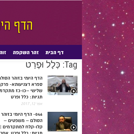
דף הבית
זהר השקפה
זוה
דף הבית
Posts tagged with "כְּלָל וּפֶרַט"
Tags
Tag: כְּלָל וּפֶרַט
הדף היומי בזוהר הסול
ספרא דצניעותא- פרק
תגיות: כלל ופרט
אפר 12, 2017
046- הדף היומי בזוהר
הסולם – משפטים –
קלו-קלח למתקדמים |
תגיות: כלל ופרט, אחרי