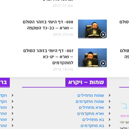
אפר 12, 2017
הסולם
008- דף היומי בזוהר הסולם
– וארא – כב-כד השקפה
מרץ 15, 2016
הסולם
007- דף היומי בזוהר הסולם
פה
– וארא – יט-כא
למתקדמים
מרץ 14, 2016
שמות – ויקרא
בר
שמות מתחילים
הקדמ
שמות מתקדמים
הקדמ
ב'
וארא מתחילים
זוהר
וארא מתקדמים
זוהר
ם כּדַאי
בא מתחילים
זוהר
שְׂךָ לְגוֹי
בא מתקדמים
זוהר
ַע מַלְאַךְ