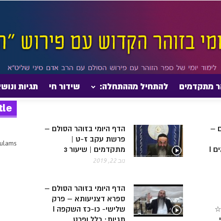
ר מתקדמים
להתחיל מההתחלה:
שידור חי
תגיות ונוש
tle
ם –
הדף היומי בזוהר הסולם –
פרשת עקב ז-ט |
sulams
שלישי –כו-כז מתקדמים I
מתקדמים | שיעור 3
נוב 22, 2019
הדף היומי בזוהר הסולם –
ספרא דצניעותא – פרק
☆
שלישי- כו-כז השקפה I
תגיות: כלל ופרט