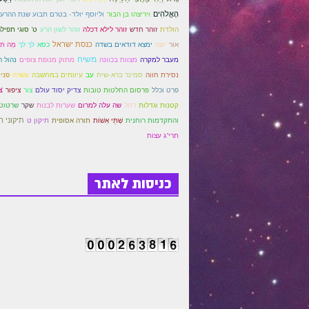
הָאֱלֹהִים
ויריצהו בן הבור
וליוסף יולד- בטרם תבוע שנת ההרע
הולדת
זוהר חדש
זוהר לילא דכלה
זוהר לשון הרע
ט' סוגי תפיל
כנסת ישראל
אוֹר
יונה
ימצא דודאים בשדה
כסא
לך לך
מַה תִּצ
משיח
מעבר למקרה
מצוות בכוונה
מתוק מנופת צופים
נהול ר
נסירת חווה
סמינר ברא-שית
עב
עיוותים במחשבה
עשרה
פני
צ
פרט וכלל
פרסום החלטות טובות
צדיק יסוד עולם
צור
ציפור
קטנות וגדלות
רחל
שה עלה למרום
שערות לבנות
שקר
שרטוטי
תיקוני ה
והתקדמות רוחנית
שְׁתֵּי אִשׁוֹת
תורה אסופית
תיקון ט
תרי"ג עצות
כניסות לאתר