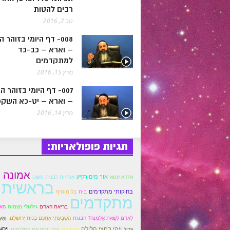
רבים להטות
נוב 2, 2016
008- דף היומי בזוהר 
– וארא – כב-כד
למתקדמים
מרץ 15, 2016
007- דף היומי בזוהר 
– וארא – יט-כא השק
מרץ 14, 2016
תגיות פופולאריות:
אמונה
אור מים רקיע
אדרא זוטא
אותיות לבנית משכן
בראשית 
בחוקותי מתקדמים
בית
בל תוסיף
מתקדמים
בריאת האדם
גילגולי נשמות
הַאִ
לְאָדָם לָשֵׂאת אַלְמָנָה?
הבנות
הִשְׁבַּעְתִּי אֶתְכֶם בְּנוֹת יְרוּשָׁלִָם.
וְאֶעֶ
וַיְהִי בַּחֲצִי הַלַּיְלָה
וַיִּסּ
גָּדוֹל
וְיִהְיוּ דָם
ויכר יוסף את החלומות