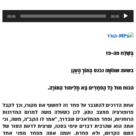
ספר הזוהר תולדות מתקדמים
נגן
ספר הזוהר ויצא מתחילים
00:00
00:00
אודיו
ספר הזוהר ויצא מתקדמים
ספר הזוהר וישלח מתחילים
הזוהר הקדוש וישלח מתקדמים
בְּשַׁלַּח פה-פז
הזוהר הקדוש וישב מתחילים
הזוהר הקדוש וישב מתקדמים
בשעה שמֹשֶׁה נכנס
בְּתוֹךְ הֶעָנָן
הזוהר הקדוש מקץ מתחילים
הכוח מוּל כָּל הָפּחָדִים בָּא מֶלִימוּד הַתּוֹרָה.
הזוהר הקדוש מקץ מתקדמים
הזוהר הקדוש ויגש מתחילים
אחת הדרכים להתגבר על פחד זה לחשוף את מקורו, וכך לקבל
פרופורציה ממצב נתון. לכן כשעלה משה למרום המדרגות
הזוהר הקדוש ויגש מתקדמים
הרוחניות, ופחד מהמלאכים שבדרך, "אמר לו הקב"ה, משה, וכי
הזוהר הקדוש ויחי מתחילים
אתה הוא שהרבית דברים עימי בסנה, שרצית לדעת הסוד של
השם הקדוש, ולא פחדת. ועתה אתה מפחד מפני אחד