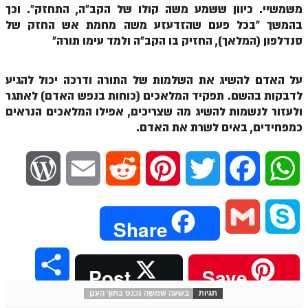
הזוהר הקדוש ויחי מתקדמים
משמשיי. כיוון ששמע משה קולו של הקב"ה, התחזק". וכך
בהמשך "בכל פעם שהזדעזע משה מחמת אש החזק של
ספר הזוהר – שמות
סנדלפון (המלאך), החזיק בו הקב"ה ולמד עימו תורה"
הזוהר הקדוש שמות מתחילים
הזוהר הקדוש שמות מתקדמים
על האדם להשיג את השלמות של התורה ודרכה יכול להגיע
לדבקות בהשם. תפקיד המלאכים (כוחות בנפש האדם) לאתגר
הזוהר הקדוש וארא מתחילים
ולעזור לנשמות להשיג מה שצריכים, אפילו המלאכים הנראים
כמפחידים, באים לשרת את האדם.
הזוהר הקדוש וארא מתקדמים
הזוהר הקדוש בא מתחילים
W
E
R
P
T
F
W
הזוהר הקדוש בא מתקדמים
o
m
e
i
w
a
h
הזוהר הקדוש בשלח מתחילים
G
S
Share
הזוהר הקדוש בשלח מתקדמים
r
a
d
n
i
c
a
m
k
הזוהר הקדוש יתרו מתחילים
S
Post
Save
d
i
d
t
t
e
t
הזוהר הקדוש יתרו מתקדמים
a
y
תגיות
בשעה שמֹשֶׁה נכנס בְּתוֹךְ הֶעָנָן
h
P
l
i
e
t
b
s
משפטים מתחילים