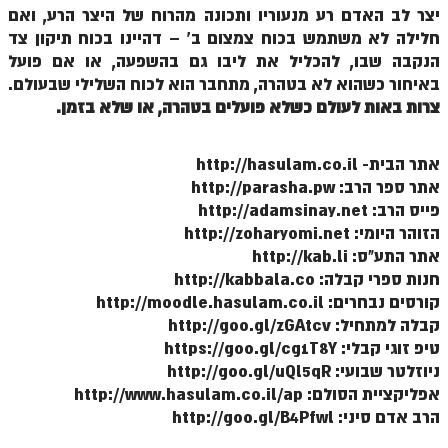
הזוהר הקדוש ויחי מתקדמים
יצר לב האדם רע מנעוריו ותכונה מהרוח של היצר הרע, ואם
חלילה לא משתמש בכוח צמצום ב' – דהיינו בכוח תיקון צד
ספר הזוהר – שמות
הנקבה שבו, להכליל את ליבו גם בהשפעה, או אם פועל
הזוהר הקדוש שמות מתחילים
באיחור כשהוא לא בטהרה, מתחבר הוא לכוח השלילי שבעולם.
צרות באות לעולם כשלא פועלים בטהרה, או שלא בזמן.
הזוהר הקדוש שמות מתקדמים
הזוהר הקדוש וארא מתחילים
אתר הבית- http://hasulam.co.il
אתר ספר הרב: http://parasha.pw
הזוהר הקדוש וארא מתקדמים
פייס הרב: http://adamsinay.net
הזוהר הקדוש בא מתחילים
הזוהר היומי: http://zoharyomi.net
אתר התע"ס: http://kab.li
הזוהר הקדוש בא מתקדמים
חנות ספרי קבלה: http://kabbala.co
הזוהר הקדוש בשלח מתחילים
קורסים נבחרים: http://moodle.hasulam.co.il
קבלה למתחיל: http://goo.gl/zGAtcv
הזוהר הקדוש בשלח מתקדמים
טיפ זוגי קבלי: https://goo.gl/cg1T8Y
ניוזלטר שבועי: http://goo.gl/uQl5qR
הזוהר הקדוש יתרו מתחילים
אפליקציית הסולם: http://www.hasulam.co.il/ap
הזוהר הקדוש יתרו מתקדמים
הרב אדם סיני: http://goo.gl/B4Pfwl
משפטים מתחילים