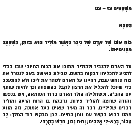
ספר הזוהר תולדות מתקדמים
מִּשְׁפָּטִים צז – צט
ספר הזוהר ויצא מתחילים
ספר הזוהר ויצא מתקדמים
הַסַבָּא
ספר הזוהר וישלח מתחילים
כּוֹחַ אוֹנוֹ שֶׁל אָדָם שֶׁל נִיכָּר כַּאֲשֶׁר מוֹלִיד הוּא בַּזּמַן, הַשְׁפָּעָה
הזוהר הקדוש וישלח מתקדמים
מפְּנִימִּיוּתוֹ.
הזוהר הקדוש וישב מתחילים
על האדם להגביר ולהוליד מתוכו את הכוח החיובי שבו בכדי
הזוהר הקדוש וישב מתקדמים
להגיע לתכליתו דבקות בהשם. טבילת האישה באה לנטרל את
הזוהר הקדוש מקץ מתחילים
כוח הנחש שבה, דהיינו על האדם לטהר את ליבו ולא להתעכב
כדי שיוכל להכליל את הרצון לקבל בהשפעה וכך להיות שותף
הזוהר הקדוש מקץ מתקדמים
עם הקב"ה. וכשחלילה הולך האדם בדרך הטומאה, ויש בנפשו
נקודה שרוצה להוליד פירות, נדבקת בו הרוח הרעה ומוליד
הזוהר הקדוש ויגש מתחילים
דברים שליליים. דבר זה מעיד שאינו בעל אמונה, וזה מונע
הזוהר הקדוש ויגש מתקדמים
ממנו לבוא בקשר עם נותן החיים. לכן מבקש דוד המלך: לֵב
טָהוֹר, בְּרָא-לִי אֱלֹהִים; וְרוּחַ נָכוֹן, חַדֵּשׁ בְּקִרְבִּי.
הזוהר הקדוש ויחי מתחילים