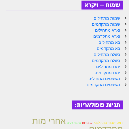
לאתר הבית
שמות – ויקרא
הרב אדם סיני
שמות מתחילים
לבלוג הרב
שמות מתקדמים
וארא מתחילים
לאתר ספר הרב
וארא מתקדמים
בא מתחילים
לדף היומי בתע"ס
בא מתקדמים
בשלח מתחילים
הזמן סט זוהר
בשלח מתקדמים
יתרו מתחילים
הזמן סט זוהר
יתרו מתקדמים
ספרים להורדה
משפטים מתחילים
משפטים מתקדמים
מנוע חיפוש בכתבי בעל הסולם
חנות ספרים
תגיות פופולאריות:
אחרי מות
? מה העבדה בזאת לכם?
"ג מידות
אהבת רעים
מתקדמים