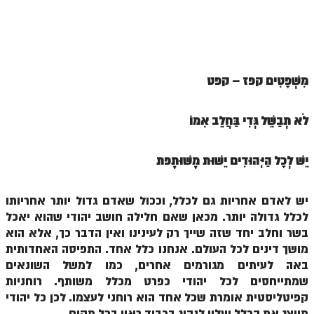
ספר הזוהר תולדות מתקדמים
ספר הזוהר ויצא מתחילים
ספר הזוהר ויצא מתקדמים
מִּשְׁפָּטִים קפז – קפ
ט
ספר הזוהר וישלח מתחילים
הזוהר הקדוש וישלח מתקדמים
לֹא תְבַשֵּׁל גְּדִי בַּחֲלֵב אִמּוֹ
הזוהר הקדוש וישב מתחילים
יֵשׁ לְכָל הַיְּהוּדִים יֵשׁוּת מֶשׁוּתֶפת
הזוהר הקדוש וישב מתקדמים
הזוהר הקדוש מקץ מתחילים
יש לאדם אחריות גם לכלל, וככול שאדם גדול יותר אחריותו
הזוהר הקדוש מקץ מתקדמים
לכלל גדולה יותר. מכאן שאם חלילה חושב יהודי שהוא יאכל
בשר וחלב יחד שזה שייך רק לעינינו ואין הדבר כך, אלא הוא
הזוהר הקדוש ויגש מתחילים
מושך דינים לכל העולם. אנחנו כלל אחד. התפיסה האחדותית
הזוהר הקדוש ויגש מתקדמים
באה לעיתים מגורמים אחרים, כמו למשל השונאים
שמתייחסים לכל יהודי כפרט מכלל משותף. רוחניות
הזוהר הקדוש ויחי מתחילים
קפיטליסטית אומרת שכל אחד הוא רוחני לעצמו. לכן כל יהודי
מייצג את הכלל ועליו לנהוג בכבוד ראוי בכל מקום.