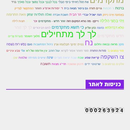
אֶת הַכֹּל רָאִיתִי בִּימֵי הֶבְלִי
בְּכָל לְבָבְךָ וּבְכָל נַפְשְׁךָ וּבְכָל מְאֹדֶךָ
ברד
ברכות
הַמִּתְּקָשֶׁר לַצַּדִּיק
ג' חכמות
גויים תורה
גם ציפור מצאה בית
ד' יסודות ארמ"ע
הזוהר
וזאת התרומה
בָּאֱמוּנָה אֵינוֹ נִיזוֹק
הנה ישכיל עבדי
הר הבית
ואלה תולדות יצחק
השבת אבדה
וַיְהִי בַּחֲצִי הַלַּיְלָה
זוהר חדש - מתקדמים
חצות לילה
וייקץ- מה נורא המקום הזה
זכר
חגים
כי תשא מתקדמים
לך לך זוהר
טלא דבדולחא
לחם הביכורים
כהונה
כהן עליון
לך לך מתחילים
חדש מתקדמים
מלאך השומר
מְעָרוֹת צֻרִים
נח
נָטִיתָ יְמִינְךָ תִּבְלָעֵמוֹ אָרֶץ
ניהול המחשבות
נֶפֶשׁ רוּחַ נְשָׁמָה
מקץ
מראה נבואה וחלום
נעם
סודות התורה
סוד צמצום ב'
ספר הזוהר אסור לקרוא
עגל הזהב
עין אדומה של ז"א
עלי
צבע עיניים
צו השקפה
שינה
קריאת שמע
שבח
שבח יציאת מצרים
שישים ממיתה
שלמות
שם
תשובה
שרטוטי ידים
אלקים בצימצום ב'
תינוק שנשבה
תרי"ג מצוות
כניסות לאתר