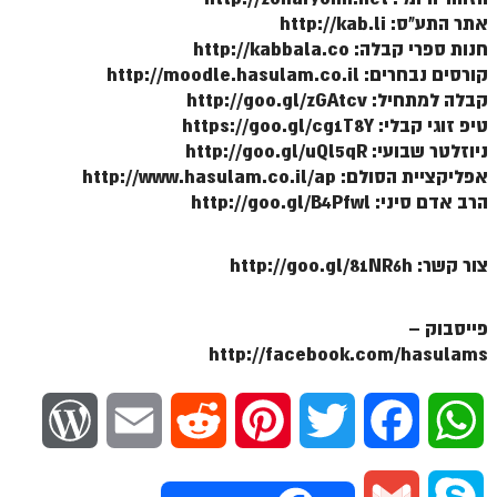
אתר התע"ס: http://kab.li
הזוהר הקדוש משפטים מתקדמים
חנות ספרי קבלה: http://kabbala.co
קורסים נבחרים: http://moodle.hasulam.co.il
הזוהר הקדוש תרומה השקפה
קבלה למתחיל: http://goo.gl/zGAtcv
הזוהר הקדוש תרומה מתקדמים
טיפ זוגי קבלי: https://goo.gl/cg1T8Y
ניוזלטר שבועי: http://goo.gl/uQl5qR
הזוהר הקדוש ספרא דצניעותא
אפליקציית הסולם: http://www.hasulam.co.il/ap
הרב אדם סיני: http://goo.gl/B4Pfwl
הזוהר הקדוש תצווה השקפה
הזוהר הקדוש תצווה מתקדמים
צור קשר: http://goo.gl/81NR6h
ספר הזוהר הקדוש כי תשא השקפה
ספר הזוהר הקדוש כי תשא מתקדמים
פייסבוק –
http://facebook.com/hasulams
ספר הזוהר הקדוש ויקהל השקפה
ספר הזוהר הקדוש ויקהל מתקדמים
W
E
R
P
T
F
W
ספר הזוהר הקדוש פיקודי מתחילים
o
m
e
i
w
a
h
ספר הזוהר הקדוש פיקודי מתקדמים