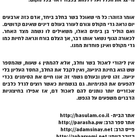
הזוהר הקדוש ויחי מתקדמים
ספר הזוהר – שמות
אומר הזוהר: כל מי שאוכל בשר בחלב ביחד, אדם כזה ארבעים
הזוהר הקדוש שמות מתחילים
יום נראה גדי מקולס וגורם לעורר בעולם דינים שאינם קדושים.
ואם הוליד בן בימים האלו, משאילים לו נשמה מצד האחר.
הזוהר הקדוש שמות מתקדמים
לכאורה הגוף נשאר אותו דבר, אך הצלם בורח ונראה לחיות כמו
גדי מקולס ואינן פוחדות ממנו.
הזוהר הקדוש וארא מתחילים
הזוהר הקדוש וארא מתקדמים
אין ליהודי לאכול בשר וחלב, אלא להמתין 6 שעות, שהמספר
הזוהר הקדוש בא מתחילים
שש הוא בחינת היגיעה, ואין לקבל את החלב, החסד העליון בלי
יגיעה. זהו סימן ובעולם גשמי זה אנו חיים את הסימנים בכדי
הזוהר הקדוש בא מתקדמים
להפעים את הפנימיות. גם בגשמיות כאשר רוצים לגדל כלבים
אכזריים יותר נותנים להם לאכול דם, אז אפילו בחיצוניות
הזוהר הקדוש בשלח מתחילים
הדברים משפעים על הנפש.
הזוהר הקדוש בשלח מתקדמים
הזוהר הקדוש יתרו מתחילים
אתר הבית- http://hasulam.co.il
אתר ספר הרב: http://parasha.pw
הזוהר הקדוש יתרו מתקדמים
פייס הרב: http://adamsinay.net
הזוהר היומי: http://zoharyomi.net
משפטים מתחילים