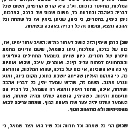
המלכות, מתעטר בזכותו. וע"כ היא קודש קודשים, משום שכל
ספר הזוהר – ויקרא
דבריה באהבה ובחדוות כל, משום שכוס של ברכה, המלכות,
ניתן בימין, בחסדים, כי כיוון, שניתן בימין אז כל שמחה וכל
ספר הזוהר הקדוש זוהר ויקרא השקפה
אהבה נמצא, ומשום זה כל דבריה באהבה ובשמחה.
ספר הזוהר הקדוש זוהר ויקרא מתקדמים
זוהר צו מתחילים
שכ)
בזמן שימין הזה הושב לאחור כמ"ש: השיב אחור ימינו, אז,
כוס של ברכה, המלכות, ניתן בשמאל, ששם הדינים מחמת
זוהר צו מתקדמים
חיסרון של חסדים. כיוון שניתן בשמאל מתחילים העליונים
והתחתונים לפתוח עליה קינה. ואומרים, איכה, שהוא אותיות
פרשת שמיני מתחילים
אֵי כה היא השכינה, אי כוס של ברכה, שהוא המלכות, הנקראת
פרשת שמיני מתקדמים
כה. כי המקום העליון שהייתה יושבת בתוכו, מקום בינה, נמנע
ונגרע ממנה. משום זה, שה"ש שמצד ימין, כל דבריו אהבה
ספר הזוהר פרשת תזריע למתחילים
ושמחה, איכה, שחסר הימין ונמצא רק השמאל, כל דבריו הם
ספר הזוהר פרשת תזריע למתקדמים
תרעומת וקינות. כשהימין, הנשמה שולט תהיה שמחה, ואם
השמאל שולט יהיה צער שזו תאוות הגוף.
שמחה צריכה לבוא
זוהר מצורע מתחילים
מהפנימיות ולא מתאוות הגוף
.
זוהר מצורע למתקדמים
שכא)
הרי כל שמחה וכל חדווה וכל שיר הוא מצד שמאל, כי
זוהר אחרי מות למתחילים