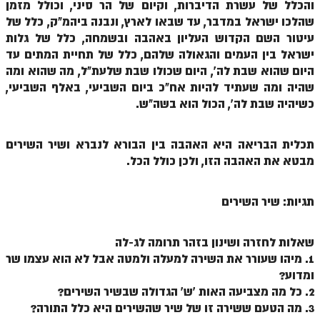
והכלל של עשרת הדיברות, וקיום של הר סיני, וכולל מזמן
זוהר פנחס למתחילים
שהלכו ישראל במדבר, עד שבאו לארץ, ונבנה ביהמ"ק, כלל של
עיטור השם הקדוש העליון באהבה ובשמחה, כלל של גלות
זוהר פנחס למתקדמים
ישראל בין העמים והגאולה שלהם, כלל של תחיית המתים עד
ספר הזוהר – דברים
היום שהוא שבת לה', היום שכולו שבת שלעת"ל, מה שהוא ומה
שהיה ומה שעתיד להיות אח"כ ביום השביעי, באלף השביעי,
זוהר ואתחנן למתחילים
כשיהיה שבת לה', הכול הוא בשה"ש.
זוהר ואתחנן למתקדמים
תכלית הבריאה היא האהבה בין הבורא לנברא ושיר השירים
זוהר עקב מתחילים
מבטא את האהבה הזו, ולכן כולל הכל.
זוהר הקדוש עקב למתקדמים
זהר שופטים מתחילים
תגיות: שיר השירים
זהר שופטים מתקדמים
שאלות לחזרה ושינון בזהר תרומה לג-לה
זוהר כי תצא מתחילים
1. מיהו שעורר את השירה למעלה ולמטה אבל לא הוא עצמו שר
ומדוע?
זוהר כי תצא מתקדמים
2. כל מה מצביעה האות 'ש' הגדולה שבשיר השירים?
זוהר וילך השקפה
3. מה הטעם ששירה זו של שיר שהשירים היא כלל התורה?