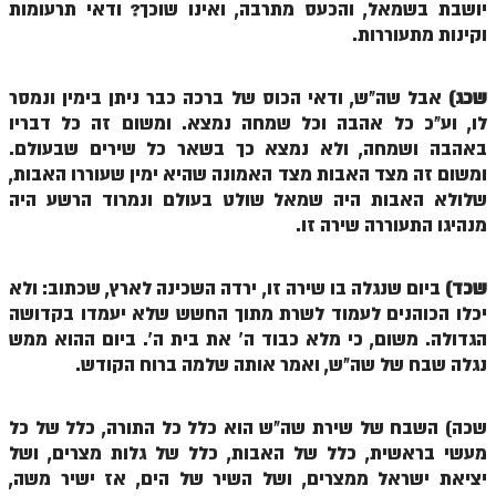
יושבת בשמאל, והכעס מתרבה, ואינו שוכך? ודאי תרעומות
זוהר נשא למתחילים
וקינות מתעוררות.
זוהר נשא למתקדמים
שכג)
אבל שה"ש, ודאי הכוס של ברכה כבר ניתן בימין ונמסר
זוהר בהעלותך למתחילים
לו, וע"כ כל אהבה וכל שמחה נמצא. ומשום זה כל דבריו
באהבה ושמחה, ולא נמצא כך בשאר כל שירים שבעולם.
זוהר בהעלותך למתקדמים
ומשום זה מצד האבות מצד האמונה שהיא ימין שעוררו האבות,
זוהר שלח לך למתחילים
שלולא האבות היה שמאל שולט בעולם ונמרוד הרשע היה
מנהיגו התעוררה שירה זו.
זוהר שלח לך למתקדמים
זוהר קורח למתחילים
שכד)
ביום שנגלה בו שירה זו, ירדה השכינה לארץ, שכתוב: ולא
יכלו הכוהנים לעמוד לשרת מתוך החשש שלא יעמדו בקדושה
זוהר קורח למתקדמים
הגדולה. משום, כי מלא כבוד ה' את בית ה'. ביום ההוא ממש
חוקת למתחילים
נגלה שבח של שה"ש, ואמר אותה שלמה ברוח הקודש.
חוקת מתקדמים
שכה) השבח של שירת שה"ש הוא כלל כל התורה, כלל של כל
זוהר בלק למתחילים
מעשי בראשית, כלל של האבות, כלל של גלות מצרים, ושל
זוהר בלק למתקדמים
יציאת ישראל ממצרים, ושל השיר של הים, אז ישיר משה,