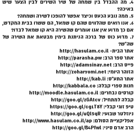
4. מה ההבדל בין שמחה של שיר השירים לבין הצער שיש
זוהר וילך מתקדמים
באיכה?
5. ממה נובע הכעס וכיצד אפשר להופכו לשירה ושמחה?
שידור חי
6. אנו רואים שהלווים שהם קו שמאל, הם ששרו בבית המקדש,
אם כך מדוע אין אנו אומרים שהשירה היא קו שמאל לבדו?
תגיות ונושאים
7. מדוע כוס של ברכה הניתנת בימין מבטאת את השירה של
שה"ש?
אודות האתר
אתר הבית- http://hasulam.co.il
אתר ספר הרב: http://parasha.pw
אודות אתר הזוהר היומי
פייס הרב: http://adamsinay.net
הזוהר היומי: http://zoharyomi.net
אודות בית מדרש הסולם
אתר התע"ס: http://kab.li
ספר הזוהר
חנות ספרי קבלה: http://kabbala.co
קורסים נבחרים: http://moodle.hasulam.co.il
גדולי ישראל על הזוהר
קבלה למתחיל: http://goo.gl/zGAtcv
אפליקציית ספר הזוהר הקדוש
טיפ זוגי קבלי: https://goo.gl/cg1T8Y
ניוזלטר שבועי: http://goo.gl/uQl5qR
הקדשות על דיסקים
אפליקציית הסולם: http://www.hasulam.co.il/ap
הרב אדם סיני: http://goo.gl/B4Pfwl
תרומות