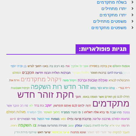
בשלח מתקדמים
יתרו מתחילים
יתרו מתקדמים
משפטים מתחילים
משפטים מתקדמים
תגיות פופולאריות:
בֵּן פֹּרָת יוֹסֵף
אומות הועלם
אין ברכה בספירה
אנכי ה' אלקיך
את
בא ויבט בה
באנו חושך לגרש
הברכות
הכּוֹכָבִים
בנים
בציעת לחם
ברכות הזוהר
גילגולי נשמות
הולדה הבנה חדשה
הסולם
ויקהל מתקדמים
וְאָכַלְתָּ וְשָׂבָעְתָּ וּבֵרַכְתָּ
התבטלות לבורא
ויקהל משה
וירח את
זוהר חדש רות השקפה
ריח בגדי -
וְנָתְנוּ אִישׁ כֹּפֶר נַפְשׁוֹ
זקיפת אצבעות
חקת זוהר חדש
חִדלו לכם מן האדם אשר נשמה באפו.
חונך
מתקדמים
יעקב
יְהוָה יִלָּחֵם לָכֶם וְאַתֶּם תַּחֲרִשׁוּן.
כת ברד
לוז
מָה רַב טוּבְךָ אֲשֶׁר
מעלות הסולם
צָפַנְתָּ
מַהוּ שַׁבָּת
מי ברא אלה דאליהו |
מִי הֵעִיר מִמִּזְרָח
מלאך השומר
מלך המשיח
מראות הסולם
מרכבה עליונה
מַרְכְּבֹת פַּרְעֹה וְחֵילוֹ
נפש
נשמות
סוד המצל
סוד הצפורניים
סיום
צו השקפה
תרומה
עיני א"א
עליות לתורה בשבת
עמלק
עשב
פטירה מתודעה גשמית
ראיה
שיתוף מידת הדין
מעבר למקרה
שד יהודי לפי הזוהר
שונא מתנות
שיער מסולסל
שיער ראש