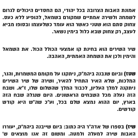
הזוהר הקדוש ויחי מתקדמים
אמונת האבות הצרובה בכל יהודי, הם החסדים היכולים לגרום
ספר הזוהר – שמות
לשמחה ולשירה אמתיים שמקורם בשמאל, להופיע ללא כעס.
הזוהר הקדוש שמות מתחילים
צחוק סתם הוא שטני כאשר הוא עומד כשלעצמו ובסופו מביא
לעצב, רק צחוק שבא כלול בימין נשאר.
הזוהר הקדוש שמות מתקדמים
הזוהר הקדוש וארא מתחילים
שיר השירים הוא בחינת קו אמצעי הכולל הכול. את השמאל
והימין ולכן את השמחה האמתית, האהבה.
הזוהר הקדוש וארא מתקדמים
הזוהר הקדוש בא מתחילים
שטז)
וביום שנבנה ביהמ"ק, ניתקנו על מקומם המשמרות, והנר,
המלכות, שלא האיר התחיל להאיר, ושירה של שיר השירים
הזוהר הקדוש בא מתקדמים
ניתקנה למלך העליון, לכבוד המלך שהשלום שלו, ז"א. ושבח
הזוהר הקדוש בשלח מתחילים
הזה נעלה מכל השבחים הראשונים. היום שנגלה שבח הזה
בארץ, יום ההוא נמצא שלם בכל, וע"כ שה"ש היא קודש
הזוהר הקדוש בשלח מתקדמים
קודשים.
הזוהר הקדוש יתרו מתחילים
הזוהר הקדוש יתרו מתקדמים
שיז)
בספרו של אדה"ר היה כתוב: ביום שייבנה ביהמ"ק, יעוררו
האבות שירה למעלה ולמטה. ומשום זה אנו מוצאים ש'
משפטים מתחילים