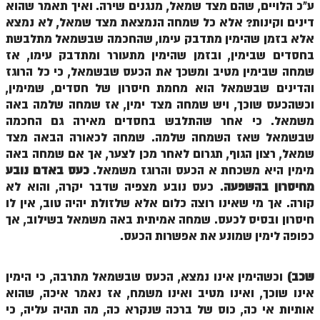
ע"כ הלויים, שהם מצד שמאל, מנגנים שירה. ואיך תאמר שהוא
זוהר אחרי מות למתקדמים
דינים וקינות? אלא כל שמחה הנמצאת מצד שמאל, לא נמצא
אלא בזמן שהימין מתדבק עימו, שהחכמה שבשמאל מתלבשת
הזוהר הקדוש – קדושים למתחילים
בחסדים שבימין, ובזמן שהימין מתעורר ומתדבק עימו, אז
שמחה שבימין מטיב ומשכך את הכעס שבשמאל, כי כל הרוגז
הזוהר הקדוש – קדושים למתקדמים
והדינים שבשמאל הוא מחמת חיסרון של חסדים, שמימין,
ספר הזוהר אמור השקפה
וכשהכעס שוכך, ויש שמחה מצד ימין, אז שמחה שלמה באה
משמאל. כי אחר שהתלבש בחסדים מאירה גם החכמה
ספר הזוהר אמור מתקדמים
שבשמאל שאז השמחה שלמה. שמחה לכאורה הבאה מצד
הזוהר הקדוש פרשת בהר למתחילים
שמאל, רצון הגוף, תגרום לאחר מכן לצער, אך אם שמחה באה
מימין היא משכחת א הכעס והרוגז משמאל.
כעס באדם נובע
הזוהר הקדוש פרשת בהר – מתקדמים
מחיסרון בהשפעה
. כעס נובע מצפיה שדבר יקרה, והוא לא
קורה. אך מי שאינו רוצה כלום אלא שלזולת יהיה טוב, אין לו
זוהר בחוקותי למתחילים
חיסרון ובסיס לכעס. שמחה אמיתית באה משמאל בשילוב, אך
זוהר הקדוש בחוקותי למתקדמים
כפופה לימין שמונע את אפשרות הכעס.
ספר הזוהר – במדבר
שכב)
וכשהימין אינו נמצא, הכעס שבשמאל מתרבה, כי הימין
זוהר במדבר מתחילים
אינו שוכך, ואינו מטיב ואינו משמח, אז נאמר איכה, שהוא
אותיות אי כה, כוס של ברכה שנקרא כה, מה תהיה עליה, כי
זוהר במדבר מתקדמים