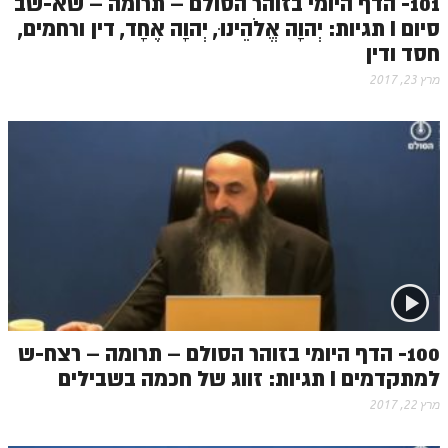
101- הדף היומי בזוהר הסולם – תרומה – שא-שב
סיום I תגיות: יְהוָה אֱלֹהֵינוּ, יְהוָה אֶחָד, דין ורחמים,
חסד ודין
מרץ 23, 2017
100- הדף היומי בזוהר הסולם – תרומה – רצח-ש
למתקדמים I תגיות: זווג של חכמה בשבילים
מרץ 22, 2017