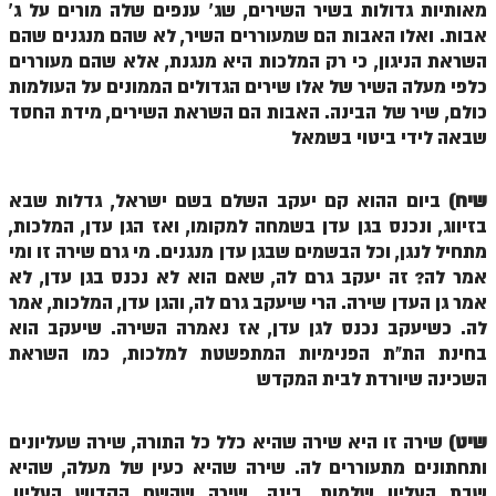
מאותיות גדולות בשיר השירים, שג' ענפים שלה מורים על ג'
אבות. ואלו האבות הם שמעוררים השיר, לא שהם מנגנים שהם
הזוהר הקדוש משפטים מתקדמים
השראת הניגון, כי רק המלכות היא מנגנת, אלא שהם מעוררים
הזוהר הקדוש תרומה השקפה
כלפי מעלה השיר של אלו שירים הגדולים הממונים על העולמות
כולם, שיר של הבינה. האבות הם השראת השירים, מידת החסד
הזוהר הקדוש תרומה מתקדמים
שבאה לידי ביטוי בשמאל
הזוהר הקדוש ספרא דצניעותא
שיח)
ביום ההוא קם יעקב השלם בשם ישראל, גדלות שבא
הזוהר הקדוש תצווה השקפה
בזיווג, ונכנס בגן עדן בשמחה למקומו, ואז הגן עדן, המלכות,
הזוהר הקדוש תצווה מתקדמים
מתחיל לנגן, וכל הבשמים שבגן עדן מנגנים. מי גרם שירה זו ומי
אמר לה? זה יעקב גרם לה, שאם הוא לא נכנס בגן עדן, לא
ספר הזוהר הקדוש כי תשא השקפה
אמר גן העדן שירה. הרי שיעקב גרם לה, והגן עדן, המלכות, אמר
ספר הזוהר הקדוש כי תשא מתקדמים
לה. כשיעקב נכנס לגן עדן, אז נאמרה השירה. שיעקב הוא
בחינת הת"ת הפנימיות המתפשטת למלכות, כמו השראת
ספר הזוהר הקדוש ויקהל השקפה
השכינה שיורדת לבית המקדש
ספר הזוהר הקדוש ויקהל מתקדמים
שיט)
שירה זו היא שירה שהיא כלל כל התורה, שירה שעליונים
ספר הזוהר הקדוש פיקודי מתחילים
ותחתונים מתעוררים לה. שירה שהיא כעין של מעלה, שהיא
ספר הזוהר הקדוש פיקודי מתקדמים
שבת העליון שלמות, בינה. שירה שהשם הקדוש העליון,