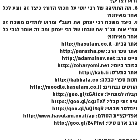
זרוע לצדיק?
זוהר וילך מתקדמים
8. מה התמיהה של רבי יוסי על חכמי הדור? כיצד זה נוגע לכל
אחד מאיתנו?
שידור חי
9. כיצד משבח רבי יצחק את רשב"י ומדוע לומדים משבח זה
עפ"י אות תכ"ד את שבחו של רבי יצחק ומה זה אומר לגבי כל
תגיות ונושאים
אחד מאיתנו?
אתר הבית- http://hasulam.co.il
אודות האתר
אתר ספר הרב: http://parasha.pw
פייס הרב: http://adamsinay.net
אודות אתר הזוהר היומי
הזוהר היומי: http://zoharyomi.net
אתר התע"ס: http://kab.li
אודות בית מדרש הסולם
חנות ספרי קבלה: http://kabbala.co
ספר הזוהר
קורסים נבחרים: http://moodle.hasulam.co.il
קבלה למתחיל: http://goo.gl/zGAtcv
גדולי ישראל על הזוהר
טיפ זוגי קבלי: https://goo.gl/cg1T8Y
ניוזלטר שבועי: http://goo.gl/uQl5qR
אפליקציית ספר הזוהר הקדוש
אפליקציית הסולם: http://www.hasulam.co.il/ap
הקדשות על דיסקים
הרב אדם סיני: http://goo.gl/B4Pfwl
תרומות