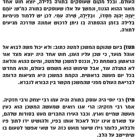
העולם. ובכל מקום שעוסקים בתורה בלילה, יוצא חוט אחד
מאור ההוא הגנוז, ונמשך על אלו שעוסקים בתורה כמ"ש: יוֹמָם
הזוהר הקדוש משפטים מתקדמים
יְצַוֶּה יְהוָה חַסְדּוֹ, וּבַלַּיְלָה, שִׁירֹה עִמִּי. לכן יש ללמוד פנימיות
הזוהר הקדוש תרומה השקפה
בלילה בזמן ההסתרה בו ניתן לרכוש אמונה שדרכה מגיעים
לתורה.
הזוהר הקדוש תרומה מתקדמים
הזוהר הקדוש ספרא דצניעותא
תטז)
ביום שהוקם המשכן למטה כתוב: ולא יכול משה לבוא אל
אוהל מועד, כי שכן עליו הענן. חוט אחד היה יוצא מצד אור
הזוהר הקדוש תצווה השקפה
הראשון בשמחת כל, ונכנס למשכן שלמטה, ומיום ההוא והלאה
הזוהר הקדוש תצווה מתקדמים
לא התגלה עוד, אבל שימוש הוא משמש בעולם, והוא מחדש
בכל יום מעשה בראשית. הקמת המשכן היא מציאות הדומה
ספר הזוהר הקדוש כי תשא השקפה
לבריאת העולם מפני שהמשכן מקשר בין הבורא לנברא.
ספר הזוהר הקדוש כי תשא מתקדמים
תיז)
רבי יוסי היה עוסק בתורה והיה עמו רבי יצחק ורבי חזקיה.
ספר הזוהר הקדוש ויקהל השקפה
אמר רבי חזקיה: הרי אנו רואים שמעשה המשכן הוא כעין
ספר הזוהר הקדוש ויקהל מתקדמים
מעשה שמיים וארץ. וכבר העירו החברים מעט בסודות שלהם,
עד שאדם אינו יכול לאכול אותו בפיו, ולהושיט ידו לתוך פיו
ספר הזוהר הקדוש פיקודי מתחילים
ולבלוע, כלומר גילו שיעור מועט כזה עד שאי אפשר לטעום בו
שיתיישב על הלב.
ספר הזוהר הקדוש פיקודי מתקדמים