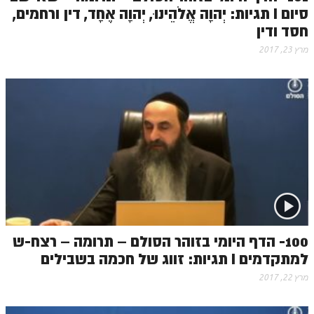
סיום I תגיות: יְהוָה אֱלֹהֵינוּ, יְהוָה אֶחָד, דין ורחמים,
חסד ודין
מרץ 23, 2017
100- הדף היומי בזוהר הסולם – תרומה – רצח-ש
למתקדמים I תגיות: זווג של חכמה בשבילים
מרץ 22, 2017