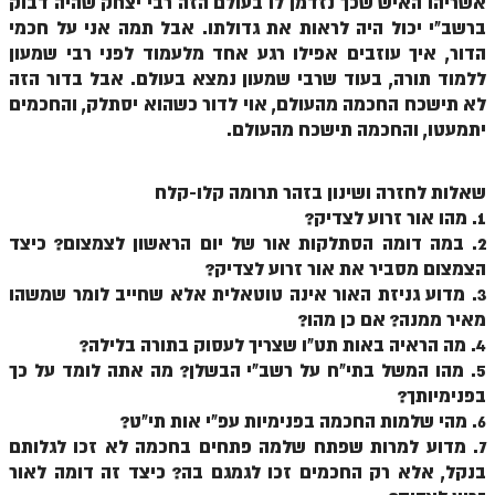
אשריהו האיש שכך נזדמן לו בעולם הזה רבי יצחק שהיה דבוק
זוהר פנחס למתחילים
ברשב"י יכול היה לראות את גדולתו. אבל תמה אני על חכמי
הדור, איך עוזבים אפילו רגע אחד מלעמוד לפני רבי שמעון
זוהר פנחס למתקדמים
ללמוד תורה, בעוד שרבי שמעון נמצא בעולם. אבל בדור הזה
לא תישכח החכמה מהעולם, אוי לדור כשהוא יסתלק, והחכמים
ספר הזוהר – דברים
יתמעטו, והחכמה תישכח מהעולם.
זוהר ואתחנן למתחילים
זוהר ואתחנן למתקדמים
שאלות לחזרה ושינון בזהר תרומה קלו-קלח
1. מהו אור זרוע לצדיק?
זוהר עקב מתחילים
2. במה דומה הסתלקות אור של יום הראשון לצמצום? כיצד
זוהר הקדוש עקב למתקדמים
הצמצום מסביר את אור זרוע לצדיק?
3. מדוע גניזת האור אינה טוטאלית אלא שחייב לומר שמשהו
זהר שופטים מתחילים
מאיר ממנה? אם כן מהו?
4. מה הראיה באות תט"ו שצריך לעסוק בתורה בלילה?
זהר שופטים מתקדמים
5. מהו המשל בתי"ח על רשב"י הבשלן? מה אתה לומד על כך
זוהר כי תצא מתחילים
בפנימיותך?
6. מהי שלמות החכמה בפנימיות עפ"י אות תי"ט?
זוהר כי תצא מתקדמים
7. מדוע למרות שפתח שלמה פתחים בחכמה לא זכו לגלותם
בנקל, אלא רק החכמים זכו לגמגם בה? כיצד זה דומה לאור
זוהר וילך השקפה