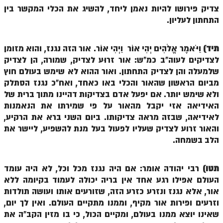
הזוהר הקדוש ויחי מתקדמים
צדיק פירושו להיות נאמן ליחד, להשיג את הכלי המקשר בין
התחתון לעליון.
ספר הזוהר – שמות
הזוהר הקדוש שמות מתחילים
תיד)
וַיֹּאמֶר אֱלֹהִים יְהִי אוֹר וַיְהִי אוֹר. אור הזה נגנז, והוא מזומן
הזוהר הקדוש שמות מתקדמים
לצדיקים לעוה"ב כמ"ש: אור זרוּע לצדיק, שמורה, הן לצדיק
שלמעלה והן לצדיק התחתון. ואור ההוא לא שימש בעולם חוץ
הזוהר הקדוש וארא מתחילים
מביום הראשון שהאור והכלי באו כאחד, ואח"כ נגנז הסתלק
הזוהר הקדוש וארא מתקדמים
ולא שימש יותר. אם יפעל אדם בצדיקות דהיינו מתוך ברית של
האידיאה אזי יקבל מהאור על פי שמירתו את הנאמנות
הזוהר הקדוש בא מתחילים
לאידיאה, שבזה מראה צדיקותו. ביום השני ברא את הרקיע,
והאור זרוע לצדיק שעליו לפעול בעל מנת להשפיע, ליישר את
הזוהר הקדוש בא מתקדמים
הלב בשמחה.
הזוהר הקדוש בשלח מתחילים
הזוהר הקדוש בשלח מתקדמים
תטו)
רבי יהודה אומר: אם היה נגנז מכל וכל, לא היה עומד
העולם אפילו רגע אחד אין בריה יכולה לעמוד בקיומה ללא
הזוהר הקדוש יתרו מתחילים
אור, אלא נגנז ונזרע כזרע הזה, שזורעים אותו ועושה תולדות
וזרעים ופירות אור מקיף, וממנו מתקיים העולם. ואין לך יום,
הזוהר הקדוש יתרו מתקדמים
שאינו יוצא ממנו בעולם, ומקיים הכול, כי בו מזין הקב"ה את
משפטים מתחילים