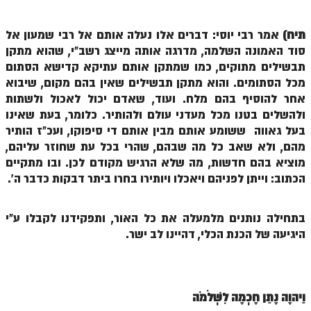
ספר הזוהר – ויקרא
תיח)
אמר רבי יוסי: דברים אלו נעלה אותם אל רבי שמעון אל
ספר הזוהר הקדוש זוהר ויקרא השקפה
סוד האמונה השלמה, מדרגה אותה מייצג רשב"י, שהוא מתקן
תבשילים מתוקים, כמו שמתקן אותם עתיקא קדישא הסתום
ספר הזוהר הקדוש זוהר ויקרא מתקדמים
מכל הסתומים. והוא מתקן תבשילים שאין בהם מקום, שיבוא
אחר להוסיף בהם מלח. ועוד, שאדם יכול לאכול ולשתות
זוהר צו מתחילים
ולהשלים בטנו מכל מעדני עולם ולהותיר. כלומר, בעת שאינו
זוהר צו מתקדמים
בעל גאווה ששומע אותם מבין אותם די סיפוקו, ועכ"ז הותיר
מהם, ולא שאב כל מה שבהם, שהרי בכל עת שחוזר עליהם,
פרשת שמיני מתחילים
מוציא בהם חדשות, מה שלא הרגיש מקודם לכן. ובו מתקיים
פרשת שמיני מתקדמים
הכתוב: וייתן לפניהם ויאכלו ויותירו בחרו ביתר דבקות כדבר ה'.
ספר הזוהר פרשת תזריע למתחילים
בתחילה נותנים מלמעלה את כל האור, ותפקידנו לקבלו ע"י
ספר הזוהר פרשת תזריע למתקדמים
היגיעה של הכנת הכלי, דהיינו לב ישר.
זוהר מצורע מתחילים
זוהר מצורע למתקדמים
וַיהוָה נָתַן חָכְמָה לִשְׁלֹמֹה
זוהר אחרי מות למתחילים