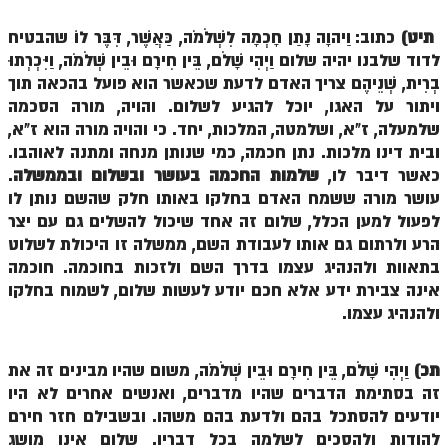
זוהר אחרי מות למתקדמים
תיט)
כתוב: וַיהוָה נָתַן חָכְמָה לִשְׁלֹמֹה, כַּאֲשֶׁר, דִּבֶּר לוֹ שהבטיח
לדוד שלבנו יהיה שלום וַיְהִי שָׁלֹם, בֵּין חִירָם וּבֵין שְׁלֹמֹה, וַיִּכְרְתוּ
הזוהר הקדוש – קדושים למתחילים
בְרִית, שְׁנֵיהֶם צריך האדם לדעת שכאשר הוא פועל בהכאה תוך
הזוהר הקדוש – קדושים למתקדמים
ויתור על האגו, יוכל להגיע לשלום. והויה, מורה הסכמה
שלמעלה, ז"א, ושלמטה, המלכות, יחד. כי והויה מורה הוא ז"א,
ספר הזוהר אמור השקפה
ובית דינו מלכות. נתן חכמה, כמי שנותן מנחה ומתנה לאוהבו.
כאשר דיבר לו,
שלמות החכמה בעושר ובשלום ובממשלה
.
ספר הזוהר אמור מתקדמים
עושר מורה ששמח האדם בחלקו באותו חלק שהשם נותן לו
הזוהר הקדוש פרשת בהר למתחילים
לפעול למען הכלל, שלום זה אחד שיכול להשלים גם עם יצר
הרע ולרתום גם אותו לעבודת השם, ממשלה זו היכולת לשלוט
הזוהר הקדוש פרשת בהר – מתקדמים
בתאוות ולהנהיג עצמו בדרך השם ולזכות בחוכמה. חוכמה
זוהר בחוקותי למתחילים
אינה צבירת ידע אלא חכם יודע לעשות שלום, לשמוח בחלקו
ולהנהיג עצמו.
זוהר הקדוש בחוקותי למתקדמים
ספר הזוהר – במדבר
תכ)
וַיְהִי שָׁלֹם, בֵּין חִירָם וּבֵין שְׁלֹמֹה, משום שהיו מבינים זה את
זה בסתימת הדברים שהיו מדברים, ואנשים אחרים לא היו
זוהר במדבר מתחילים
יודעים להסתכל בהם ולדעת בהם משהו. ובשבילם חזר חירם
זוהר במדבר מתקדמים
להודות ולהסכים לשלמה בכל דבריו. שלום אינו מושג