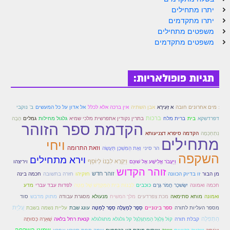
יתרו מתחילים
יתרו מתקדמים
משפטים מתחילים
משפטים מתקדמים
תגיות פופולאריות:
: מים אחרונים חובה
א זְעִירָא
אבן השתיה
אין ברכה אלא לכלל
אל אדון על כל המעשים
ב' נוקבי
ברכות
דפרדשקא
בית
ברית מלח
בתרין נקודין אתפרשית מלכי שמיא
גלגול מחילות
גמלים
הָבָה
הקדמת ספר הזוהר
הקדמה סיפרא דצניעותא
נִתְחַכְּמָה
מתחילים
ויחי
וזאת התרומה
הר סיני
וְאֶת הַמִּשְׁכָּן תַּעֲשֶׂה
השקפה
וירא מתחילים
וַיַּעֲבֹר אֱלִישָׁע אֶל שׁוּנֵם
וַיִּקְרָא לִבְנוֹ לְיוֹסֵף
ויריצהו
זוהר הקדוש
זוהר חדש
מן הבור
זו בדיוק הכוונה
חזקיהו
חזרה בתשובה
חכמה בינה
כוכבים
חכמה ואמונה
יִשָּׂשכָר חֲמֹר גָּרֶם
לִבְנוֹת בֵּית הַמִּקְדָּשׁ שֶׁל מַטֵּה
לפדות עבד עברי
מדע
מנעולא
מתוק מדבש
ואמונה
מוחא סתימאה
מכת צפרדעים
מלך המשיח
מסגרת עבודה
סוד
עֲלִיַּת
מספר העליות לתורה
ספר בינוניים
סֵפֶר לְמַעֲלֶה סֵפֶר לַמַּטֶּה
עונג שבת
עליית נשמה בשבת
הַתְּפִלָּה
שְׁאֵרָהּ כְּסוּתָהּ
קבלת תורה
קוֹל גַּלְגַּל הַמִתְגָלְגֶל קל גלגלא מתגלגלא
קנאת רחל בלאה
שמיני השקפה