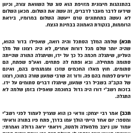
בהתנהגות חיצונית מזויפת הוא סוג של השוואת צורה, וכיוון
זוהר נשא למתחילים
שידעו לדבר מעבר לדברים, זה עשה את השלום. מכאן השלום
לא נעשה בתחתונים טרם ייעשה השלום במרומיו, ביראת
זוהר נשא למתקדמים
הרוממות, בנקודת האמונה בבחינת הנצח.
זוהר בהעלותך למתחילים
זוהר בהעלותך למתקדמים
תכא)
שלמה המלך הסתכל והיה רואה, שאפילו בדור ההוא,
שהיה יותר שלם מכל דורות אחרים, לא היה רצונו של מלך
זוהר שלח לך למתחילים
העליון, שיתגלה חכמה כל כך על ידו, ושיתגלה התורה שהייתה
סתומה מתחילה. ובא ופתח לה פתחים. ואע"פ שפתח, הם
זוהר שלח לך למתקדמים
סתומים. חוץ מאלו החכמים שזכו ומגמגמים בהם, ואינם
זוהר קורח למתחילים
יודעים לפתוח בהם פה. ודור זה שרבי שמעון שורה בתוכו, רצונו
של הקב"ה בשביל רבי שמעון, שיתגלו דברים סתומים על ידו.
זוהר קורח למתקדמים
בזכות רשב"י דורו היה גדול בחוכמה שאפילו בזמן שלמה לא
חוקת למתחילים
התגלה.
חוקת מתקדמים
תכב)
אמר רבי יצחק: וודאי כן הוא שצריך לעמוד לפני רשב"י
זוהר בלק למתחילים
ומספר: יום אחד הייתי הולך עמו בדרך, פתח פיו בתורה וראיתי
עמוד ענן ניצב מלמעלה ולמטה, ויראתי יראה גדולה ואמרתי:
זוהר בלק למתקדמים