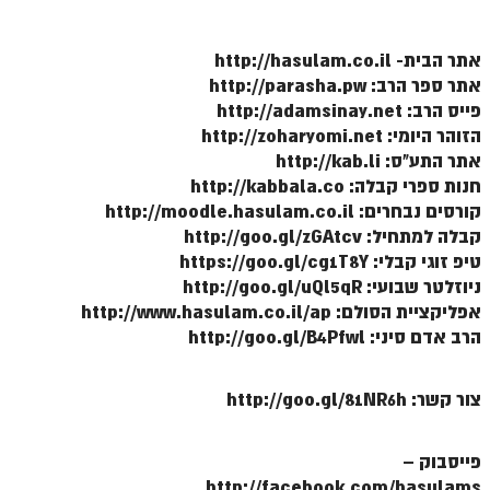
הזוהר הקדוש משפטים מתקדמים
אתר הבית- http://hasulam.co.il
הזוהר הקדוש תרומה השקפה
אתר ספר הרב: http://parasha.pw
פייס הרב: http://adamsinay.net
הזוהר הקדוש תרומה מתקדמים
הזוהר היומי: http://zoharyomi.net
אתר התע"ס: http://kab.li
הזוהר הקדוש ספרא דצניעותא
חנות ספרי קבלה: http://kabbala.co
הזוהר הקדוש תצווה השקפה
קורסים נבחרים: http://moodle.hasulam.co.il
קבלה למתחיל: http://goo.gl/zGAtcv
הזוהר הקדוש תצווה מתקדמים
טיפ זוגי קבלי: https://goo.gl/cg1T8Y
ספר הזוהר הקדוש כי תשא השקפה
ניוזלטר שבועי: http://goo.gl/uQl5qR
אפליקציית הסולם: http://www.hasulam.co.il/ap
ספר הזוהר הקדוש כי תשא מתקדמים
הרב אדם סיני: http://goo.gl/B4Pfwl
ספר הזוהר הקדוש ויקהל השקפה
צור קשר: http://goo.gl/81NR6h
ספר הזוהר הקדוש ויקהל מתקדמים
ספר הזוהר הקדוש פיקודי מתחילים
פייסבוק –
ספר הזוהר הקדוש פיקודי מתקדמים
http://facebook.com/hasulams