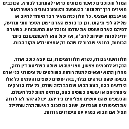
הזוהר הקדוש ויחי מתקדמים
המזל והכוכבים כאשר מכוונים כראוי להתחבר לבורא. הכוכבים
מאירים דרך "חלונות" בהשפעה והשפע הטובים כאשר האור
ספר הזוהר – שמות
מגיע בקו אמצעי. כל חלון כזה מאיר דבר מיוחד לחיוב או
הזוהר הקדוש שמות מתחילים
שלילה לפי תיקונו. וכן כך בנפש האדם ישנן מספר סוגי תודעה,
לפיהם האדם שופט את עולמו ומנהל את מחשבותיו. כשאדם
הזוהר הקדוש שמות מתקדמים
יודע לפנות ישירות לקב"ה, אז יכול הוא להשתמש גם ביתר
הכוחות, בתנאי שברור לו שהם רק אמצעי ולא מקור הכוח.
הזוהר הקדוש וארא מתחילים
הזוהר הקדוש וארא מתקדמים
חלון השני גבורה, נקרא חלון הציפורן, ובו יוצא כוכב אחד,
הזוהר הקדוש בא מתחילים
הנקרא לחכמים צפעון, מפני שהוא שולט בשליטת דין חזק,
מחלון ההוא יוצאים למטה רוחות השולטים על ציפורני בני אדם
הזוהר הקדוש בא מתקדמים
בשעה שהם נזרקים בגלוי, בזה עושים כשפים וקסמים כל אלו
היודעים בהם, בעת ההוא שכוכב הזה שולט, כל אלו הזורקים
הזוהר הקדוש בשלח מתחילים
ציפורניהם או עושים כשפים בהם, גורמים מוות לכל העולם.
הזוהר הקדוש בשלח מתקדמים
והכשפים שהם עושים מצליחים בידיהם. יש להיזהר לא לזרוק
את הציפורנים שגוזזים, ישנה גם סכנה לאישה הרה שחלילה
הזוהר הקדוש יתרו מתחילים
תפיל אם תבוא במגע עם ציפורנים גזוזות.
הזוהר הקדוש יתרו מתקדמים
משפטים מתחילים