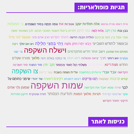
תגיות פופולאריות:
ב' המקלות
אלה תולדות יעקב
את
אית רוגזא ואית גורגזא
אנוכיות
אַתָּה תֶּחֱזֶה בְּסוֹד הַשְּׂפָתַיִם.
גורן ויקב
גמר תיקון
בבן ובת
גָּלוּת לָמָּה
דהיינו ביטול העצמי האנוכי הכוזב. לכן כשאומר משה:
הזוהר הקדוש
וְאֶעֶשְׂךָ לְגוֹי גָּדוֹל
אָנֹכִי עֹמֵד בֵּין יְהוָה וּבֵינֵיכֶם
הולדה הבנה חדשה
הרב אדם סיני
וַיְהִי בַּחֲצִי הַלַּיְלָה
ובעשור לחודש השביעי
וַיָּבֹא יִתְרוֹ חֹתֵן מֹשֶׁה
ויצו אבימלך
ויקח
וישלח השקפה
וישב זוהר חדש מתקדמים
מאתם את שמעון
וְכִי יִנָּצוּ
חניך
מלאך
מנורה שקלים
אֲנָשִׁים
זווג רוחני
יציאה מהגלות
לילא דכלה
מִי כָמֹכָה בָּאֵלִם יְהוָה
משה רבינו
החדש
מצת דינא
נקב ימין
מְשַׁלְּחֵי רֶגֶל הַשּׁוֹר וְהַחֲמוֹר
סוד המצח
סוד השכינה
צו השקפה
עבד עברי
הקדושה
עיוותים במחשבה
עליית נשמה בשבת
עֶשֶׂר יְרִיעֹת
קרבנות
רַנְּנוּ צַדִּיקִים
רקיעים דעשיה
שִׂימֵנִי כַחוֹתָם עַל
קודש
קשקשת
רעווא דמצחא
שד יהודי
שמות השקפה
לִבֶּךָ
שִׁמְעוֹן וְלֵוִי אַחִים
שירה
שמא יאבד את הקדושה
תודעת הנסתר
תגיות: מלאך המוות
שקר
שרטוטי כף היד
תורה שטוקית
תיקון המידות
תיקוני הזוהר הקדוש
כניסות לאתר