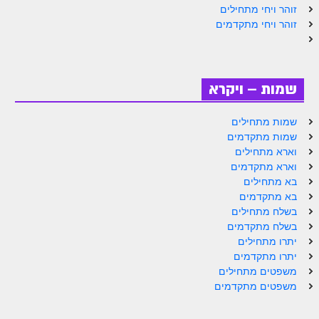
לאתר הבית
זוהר ויחי מתחילים
זוהר ויחי מתקדמים
הרב אדם סיני
לבלוג הרב
לאתר ספר הרב
שמות – ויקרא
לדף היומי בתע"ס
שמות מתחילים
שמות מתקדמים
הזמן סט זוהר
וארא מתחילים
הזמן סט זוהר
וארא מתקדמים
בא מתחילים
ספרים להורדה
בא מתקדמים
בשלח מתחילים
מנוע חיפוש בכתבי בעל הסולם
בשלח מתקדמים
יתרו מתחילים
חנות ספרים
יתרו מתקדמים
משפטים מתחילים
משפטים מתקדמים