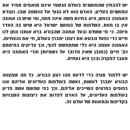
הזוהר הקדוש ויחי מתקדמים
יש להבחין שהמושגים בעולם הגשמי אינם תואמים תמיד את
המושגים בעליון. האדם הוא לא הגוף אל הנשמה שבו. נקודת
ספר הזוהר – שמות
האמונה בנפש, היא בחינת משה אינה מתה, ומי שיש בו אמונה
הזוהר הקדוש שמות מתחילים
אין בו מוות. השלמות של המושג ישראל היא שיש בה העדר
מיתה. כי מי ששלם ובעל אמונה שהבורא ברא אותנו ונתן לנו
הזוהר הקדוש שמות מתקדמים
חיים כדי נפעל ונבטא את רצונו יתברך בעולם, חי את הנצחיות.
הזוהר הקדוש וארא מתחילים
האמונה עצמה היא כלי שמתפשט לגוף, וכך צדיקים במיתתם
נק' חיים (כמובן שאין מדובר על גשמיות) והרי האמונה היא
הזוהר הקדוש וארא מתקדמים
מעבר למקרה ובכך היא נצחית.
הזוהר הקדוש בא מתחילים
יש ללמוד תורה כדי לדעת מהו רצון הבורא. כל מה שמצווה
הזוהר הקדוש בא מתקדמים
הבורא יתברך לעשות, נעשה בעולמות העליונים אליהם אנו
הזוהר הקדוש בשלח מתחילים
כפופים כפרטים השייכים אליהם. וכך כפי שהשם עשה פדיון
בעולמות העליונים, על האדם לפדות את ניצוצות השבויות
הזוהר הקדוש בשלח מתקדמים
בקליפות והתאוות של עולם זה.
הזוהר הקדוש יתרו מתחילים
הזוהר הקדוש יתרו מתקדמים
משפטים מתחילים