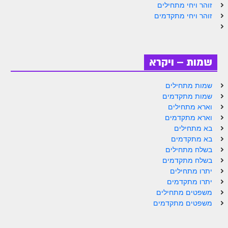
לאתר הבית
זוהר ויחי מתחילים
זוהר ויחי מתקדמים
הרב אדם סיני
לבלוג הרב
שמות – ויקרא
לאתר ספר הרב
לדף היומי בתע"ס
שמות מתחילים
שמות מתקדמים
הזמן סט זוהר
וארא מתחילים
וארא מתקדמים
הזמן סט זוהר
בא מתחילים
ספרים להורדה
בא מתקדמים
בשלח מתחילים
מנוע חיפוש בכתבי בעל הסולם
בשלח מתקדמים
יתרו מתחילים
חנות ספרים
יתרו מתקדמים
משפטים מתחילים
משפטים מתקדמים