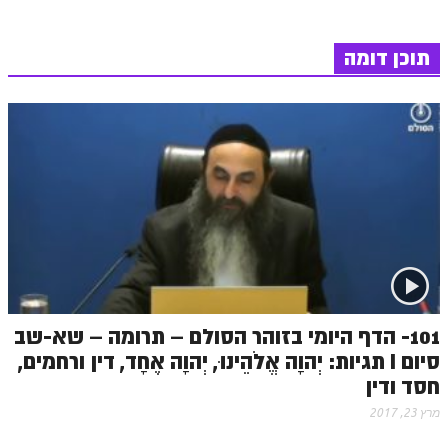
זוהר אחרי מות למתקדמים
תוכן דומה
הזוהר הקדוש – קדושים למתחילים
הזוהר הקדוש – קדושים למתקדמים
ספר הזוהר אמור השקפה
ספר הזוהר אמור מתקדמים
הזוהר הקדוש פרשת בהר למתחילים
הזוהר הקדוש פרשת בהר – מתקדמים
זוהר בחוקותי למתחילים
זוהר הקדוש בחוקותי למתקדמים
101- הדף היומי בזוהר הסולם – תרומה – שא-שב
סיום I תגיות: יְהוָה אֱלֹהֵינוּ, יְהוָה אֶחָד, דין ורחמים,
ספר הזוהר – במדבר
חסד ודין
זוהר במדבר מתחילים
מרץ 23, 2017
זוהר במדבר מתקדמים