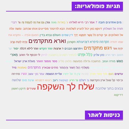
תגיות פופולאריות:
7
אמר רבי חייא לאליהו
גאוה
גַּם אֶת זֶה לְעֻמַּת זֶה
גר
: מים אחרונים חובה
ג' בארות
גורן
דברי
תורה על השולחן
דווקא כאן יכול להגיע לשלמות. הבא להיטהר מסייעים אותו שכתוב: ומשה עלה
אל האלוקים. אך קודם כֹּל אֲשֶׁר תִּמְצָא יָדְךָ
דין שמים
העולם נברא בדין
הפעם אוֹדֶה – ותקרא את
וארא מתקדמים
הקדמה סיפרא דצניעותא
שמו יהודה
הקורבן
וְהָיָה לְעֵת-עֶרֶב
ויגש מתקדמים
ז' ארצות
יִהְיֶה אוֹר
ויתרוצצו הבנים
זוהר הקדש
זוהר לילא דכלה
יסוד
יצר
כְּלָל וּפֶרַט
מֵאוֹרִי
הטוב ויצר הרע
כהן עליון
להחזיר רשעים בתשובה
לויתן
לי הכסף ולי הזהב
הָאֵשׁ
מסר מספר הזוהר
מודה ועוזב.
מחשבה גדולה ממעשה
מלאץ מליץ
מעלת ארץ ישראל
מקום
מתקדמים
יש ביישוב - שלא מתים שם
מְשַׁלְּחֵי רֶגֶל הַשּׁוֹר וְהַחֲמוֹר
מתים שבארץ
נאמנות
נזיד
סוד ספר תורה
סוכות
עליית הנשמה
עמר נקי
עשיו
עדשים
נעם
עין ה' על יראיו
עשב
פתיחה
שלושה
וכיסוי קל שעל ארץ הקדושה
צ' דצלם
צר הרע
קשקשת
רעב
רעווא דמצחא
שינת סוס
שלח לך השקפה
צבעים בתוך שלהבת
שעירים
תיקון ראשון
דדיקנא
כניסות לאתר