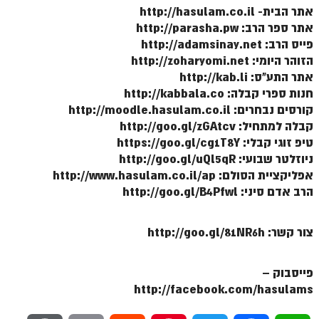
אתר הבית- http://hasulam.co.il
הזוהר הקדוש משפטים מתקדמים
אתר ספר הרב: http://parasha.pw
פייס הרב: http://adamsinay.net
הזוהר הקדוש תרומה השקפה
הזוהר היומי: http://zoharyomi.net
אתר התע"ס: http://kab.li
הזוהר הקדוש תרומה מתקדמים
חנות ספרי קבלה: http://kabbala.co
הזוהר הקדוש ספרא דצניעותא
קורסים נבחרים: http://moodle.hasulam.co.il
קבלה למתחיל: http://goo.gl/zGAtcv
הזוהר הקדוש תצווה השקפה
טיפ זוגי קבלי: https://goo.gl/cg1T8Y
הזוהר הקדוש תצווה מתקדמים
ניוזלטר שבועי: http://goo.gl/uQl5qR
אפליקציית הסולם: http://www.hasulam.co.il/ap
ספר הזוהר הקדוש כי תשא השקפה
הרב אדם סיני: http://goo.gl/B4Pfwl
ספר הזוהר הקדוש כי תשא מתקדמים
צור קשר: http://goo.gl/81NR6h
ספר הזוהר הקדוש ויקהל השקפה
ספר הזוהר הקדוש ויקהל מתקדמים
פייסבוק –
http://facebook.com/hasulams
ספר הזוהר הקדוש פיקודי מתחילים
ספר הזוהר הקדוש פיקודי מתקדמים