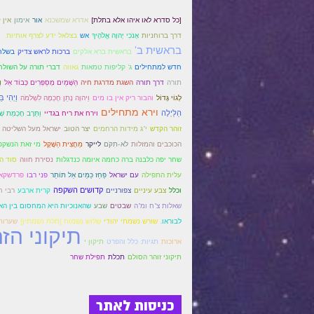
[כל סדרא לאו איהו אלא בתלת]
אדרא שמשכנא
אור
אימון
אין 
דרך ברוחניות
אָנֹכִי יְהוָה אֱלֹהֶיךָ
אש
בצלאל ידע לצרף אותיות
בראשית ב'
בשלח 
בראשית ברא אלקים
ברכות לראש צדיק
חדש למתחילים
ג' קליפות טמאות
גאווה
דברי תורה על השולח
תורה
דרך תורה
השגת מדרגת חיה
הַשָּׁמַיִם מְסַפְּרִים כְּבוֹד אֵל
ו
וַיְהִי בּ
לְגוֹי גָּדוֹל
והבור ריק אין בו מים
וַיהוָה נָתַן חָכְמָה לִשְׁלֹמֹה
וירא מתחילים
הַלַּיְלָה
וירח את ריח בגדיי
וַתֵּרֶב חָכְמַת שׁ
זוהר הקדש
י"ג מידות הרחמים
יצר הטוב
ישראל מעל השליטה 
הכוכבים והמזלות
לֹא-תִקֹּם
לייקר
מַחֲצִית הַשֶּׁקֶל
מי זאת הנשקפ
שחר יפה כלבנה ברה כחמה איומה כנדגלות
נסירת חווה
סוד ה
עלית התפילה
עם ישראל
פַּחַז כַּמַּיִם אַל תּוֹתַר
פני רבו
פרדשקא
קדושים השקפה
וכלל
צבע עיניים
צפורניים
קרית ארבע
רבי ח
שאלות צ"ח ומ"ה
שבטים
שבע
שהאנוכיות היא המחסום בין ה
לבוראו.
שורש נשמתי יהודי
שָׁלוֹש נְשָׁמוֹת [תלת נשמתין]
שערות
תיקוני הז
ארוכות
תגיות: כלל והפרט
תיקון י
תיקוני זוהר הסולם
תכלת
תפילת שחר
כניסות לאתר