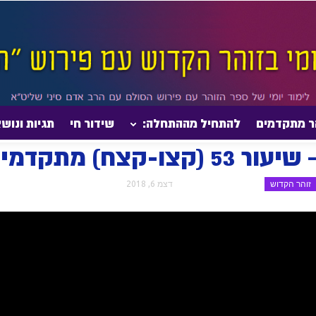
ר מתקדמים
להתחיל מההתחלה:
שידור חי
תגיות ונוש
דמים
053 – אדרא רבא – שיעור 53 (קצו-קצח) מתקדמים
זוהר הקדוש
דצמ 6, 2018