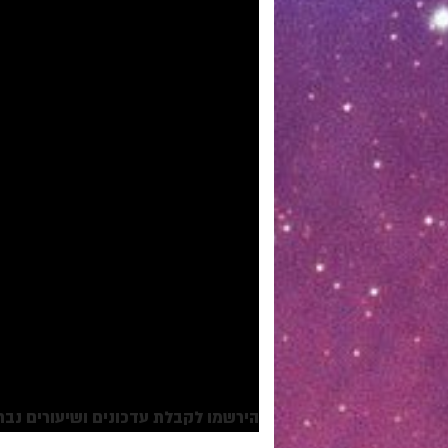
הירשמו לקבלת עדכונים ושיעורים נבחרים: /goo.gl/VAJgMz