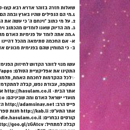
שאלות חזרה בזוהר אדרא רבא קצו-
1.מי הם הנפילים שהיו בארץ ובמה הם שונים מבני האלהים?
2. על מי כתוב "וינחם ה' כי עשה את האדם בארץ"?
3. מה הדיוק שאנו לומדים מהכתוב ויתעצב אל ליבו ולא כתוב ויעצב ולא כתוב בליבו?
4.מה אתה לומד על פנימיות האדם מהנאמר
א- אם החכמה סתימאה מהכל דהיינו ח
ב- כי המוחין שהם בפנימית מכונים א
עשו מנוי לזוהר הקדוש לחיזוק הפנימיות בעולם: /cPLdsk
התקינו את אפליקציית הסולם: http://www.hasulam.co.il/apps
✨לכל ההקדמות לחכמת האמת, תלמוד עש
השקפה, עבודת נפש, קבלה למתקדמים ועוד – היכנסו ל
אתר הבית- http://hasulam.co.il אתר ספר הרב: http://parasha.pw
מועדי ישראל האדם ומה שביניהם: http://moadim.co
פייס הרב: http://adamsinay.net הזוהר היומי: http://zoharyomi.net
אתר התע"ס: http://kab.li חנות ספרי קבלה: http://kabbala.co
קורסים נבחרים: http://moodle.hasulam.co.il
קבלה למתחיל: http://goo.gl/zGAtcv