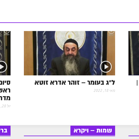
e
s
s
ל"ג בעומר – זוהר אדרא זוטא
סיום
ראש 
מאי 18, 2022
מדר
יול 28, 2022
שמות – ויקרא
בר