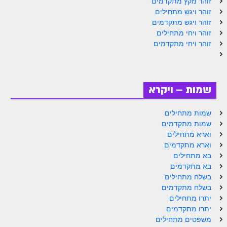
זוהר מקץ מתקדמים
זוהר וילך מתקדמים
זוהר ויגש מתחילים
זוהר ויגש מתקדמים
שידור חי
זוהר ויחי מתחילים
זוהר ויחי מתקדמים
תגיות ונושאים
אודות האתר
שמות – ויקרא
אודות אתר הזוהר היומי
שמות מתחילים
אודות בית מדרש הסולם
שמות מתקדמים
וארא מתחילים
ספר הזוהר
וארא מתקדמים
בא מתחילים
גדולי ישראל על הזוהר
בא מתקדמים
אפליקציית ספר הזוהר הקדוש
בשלח מתחילים
בשלח מתקדמים
הקדשות על דיסקים
יתרו מתחילים
יתרו מתקדמים
תרומות
משפטים מתחילים