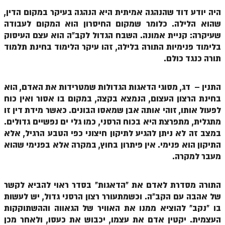
הזוהר הקדוש ויחי מתקדמים
היה יודע דוד שהנהגה אמיתית היא הנהגה בעיקר במקום הדין,
ספר הזוהר – שמות
שהוא הלילה. כלומר שמקום החיסרון הוא המקום לעבודה
שעיקרה: קניית אמונה. השבח הגדול לקב"ה הוא עצם העיסוק
הזוהר הקדוש שמות מתחילים
בלימוד פנימיות התורה בלילה, זהו עיקר הלימוד בחינת תלמוד
הזוהר הקדוש שמות מתקדמים
תורה כנגד כולם.
הזוהר הקדוש וארא מתחילים
התנין – דג, מסוגי הדאגות הגדולות שמטרידות את האדם, הוא
הזוהר הקדוש וארא מתקדמים
בחינת הרצון העצום, הנמצא בקצה, במקום בו אסור ואין כוח
לפעול אותו, זוהי אותה אבן שמאסו הבונים. כאשר מידת דין זו
הזוהר הקדוש בא מתחילים
מתגלית, מתפרצת היא בכוח הרסני, כמו גלי ים נפשיים גדולים.
הזוהר הקדוש בא מתקדמים
במצב זה לא ניתן להגיע לתיקון חיצוני כפי הטבע הרגיל, אלא
התיקון הוא פנימי. אין פיתרון בחוץ, במקרה אלא בפנימי שהוא
הזוהר הקדוש בשלח מתחילים
מעבר למקרה.
הזוהר הקדוש בשלח מתקדמים
התורה מסדרת לאדם את "הדאגות" בסדר ראוי להביא לקשר
הזוהר הקדוש יתרו מתחילים
של אהבה עם הקב"ה. וכשמתעורר רצון הרסני גדול, יש לעשות
הזוהר הקדוש יתרו מתקדמים
בו "נקב" להוציא ממנו את האוויר של הגאווה וההשתוקקות
העצמית. יקטין אדם את עצמו, יכבוש את כעסו, ולאחר מכן
משפטים מתחילים