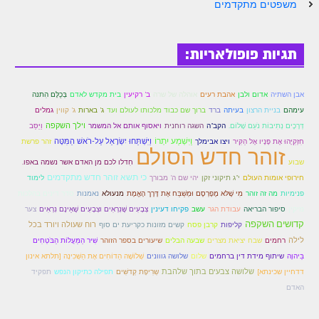
משפטים מתקדמים
לאתר הבית
הרב אדם סיני
תגיות פופולאריות:
לבלוג הרב
לאתר ספר הרב
אבן השתיה
אדום ולבן
אהבת רעים
אוהלה של שרה
ב' רקיעין
בית מקדש לאדם
בְּכֻלָּם הִתנה
עימהם
בניית הרצון
בעיתה
ברד
ברוך שם כבוד מלכותו לעולם ועד
ג' בארות
ג' קווין
גמלים
לדף היומי בתע"ס
וילך השקפה
דְּרָכֶים נְתִיבוֹת נֹעַם שָׁלוֹם.
הקב"ה
השגה רוחנית
ויאסוף אותם אל המשמר
וַיַּסֵּב
הזמן סט זוהר
וַיִּשְׁמַע יִתְרוֹ
וַיִּשְׁתַּחוּ יִשְׂרָאֵל עַל-רֹאשׁ הַמִּטָּה
חִזְקִיָּהוּ אֶת פָּנָיו אֶל הַקִּיר
ויצו אבימלך
זהר פרשת
זוהר חדש הסולם
חִדלו לכם מן האדם אשר נשמה באפו.
שבוע
הזמן סט זוהר
כי תשא זוהר חדש מתקדמים
חירופי אומות העולם
י"ג תיקוני זקן
יהי שם ה' מבורך
לימוד
ספרים להורדה
מנעולא
פנימיות
מה זה זוהר
מִי שֶׁלּא מֶפָרְסֶם וּמְשַׁבַּח אֶת דֶּרֶך הָאֱמֶת
נאמנות
סדר דינים בהלכות
צער
נזיקין
סיפור הבריאה
עבודת הגר
עשב
פקיחו דעינין
צְבָעִים שֶּׁנִרְאִים וצְבָעִים שֶׁאֵינָם נִרְאִים
מנוע חיפוש בכתבי בעל הסולם
קדושים השקפה
רוח שעולה ויורד בכל
קליפות
קרבן פסח
קשים מזונות כקריעת ים סוף
לילה
רחמים
שבח יציאת מצרים
שבעה הבלים
שיעורים בספר הזוהר
שִׁיר הַמַּעֲלוֹת הַבֹּטְחִים
חנות ספרים
בַּיהוָה
שיתוף מידת דין ברחמים
שלום
שלושה גווונים
שְׁלוֹשָׁה הַדוֹחִים אֶת הַשְּׁכִינָה [תלתא אינון
שלושה צבעים בתוך שלהבת
שְרִיפָת קְדשִּׁים
דדחיין שכינתא]
תפילה כתיקון הנפש
תפקיד
האדם