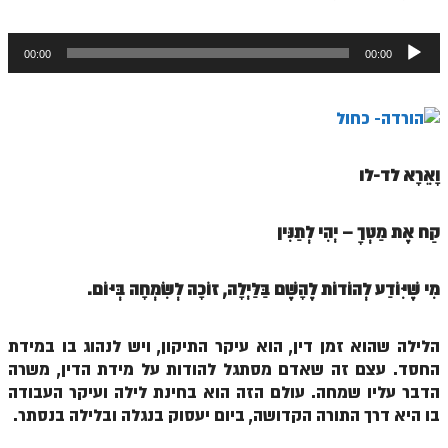
ספר הזוהר תולדות מתקדמים
נגן
ספר הזוהר ויצא מתחילים
00:00
00:00
אודיו
ספר הזוהר ויצא מתקדמים
ספר הזוהר וישלח מתחילים
הזוהר הקדוש וישלח מתקדמים
וָאֵרָא לד-לו
הזוהר הקדוש וישב מתחילים
הזוהר הקדוש וישב מתקדמים
קַח אֶת מַטְּךָ – יְהִי לְתַנִּין
הזוהר הקדוש מקץ מתחילים
מִי שֶׁיִּוֹדַע לְהוֹדוֹת לֶהָשֶׁם בַּלַּיְלָה,
זוֹכָה לְשִׂמְחָה בְּיּוֹם.
הזוהר הקדוש מקץ מתקדמים
הזוהר הקדוש ויגש מתחילים
הלילה שהוא זמן דין, הוא עיקר התיקון, ויש לנהוג בו במידת
החסד. עצם זה שאדם מסתגל להודות על מידת הדין, משרה
הזוהר הקדוש ויגש מתקדמים
הדבר עליו שמחה. עולם הזה הוא בחינת לילה ועיקר העבודה
הזוהר הקדוש ויחי מתחילים
בו היא דרך התורה הקדושה, ביום יעסוק בנגלה ובלילה בנסתר.