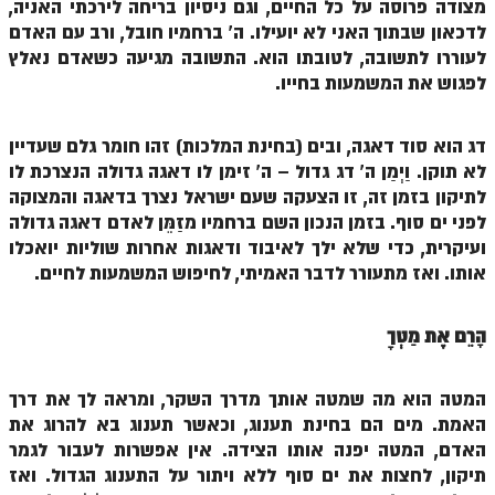
הזוהר הקדוש ויחי מתקדמים
מצודה פרוסה על כל החיים, וגם ניסיון בריחה לירכתי האניה,
לדכאון שבתוך האני לא יועילו. ה' ברחמיו חובל, ורב עם האדם
ספר הזוהר – שמות
לעוררו לתשובה, לטובתו הוא. התשובה מגיעה כשאדם נאלץ
לפגוש את המשמעות בחייו.
הזוהר הקדוש שמות מתחילים
הזוהר הקדוש שמות מתקדמים
דג הוא סוד דאגה, ובים (בחינת המלכות) זהו חומר גלם שעדיין
הזוהר הקדוש וארא מתחילים
לא תוקן. וַיְמַן ה' דג גדול – ה' זימן לו דאגה גדולה הנצרכת לו
לתיקון בזמן זה, זו הצעקה שעם ישראל נצרך בדאגה והמצוקה
הזוהר הקדוש וארא מתקדמים
לפני ים סוף. בזמן הנכון השם ברחמיו מזַמֵּן לאדם דאגה גדולה
ועיקרית, כדי שלא ילך לאיבוד ודאגות אחרות שוליות יואכלו
הזוהר הקדוש בא מתחילים
אותו. ואז מתעורר לדבר האמיתי, לחיפוש המשמעות לחיים.
הזוהר הקדוש בא מתקדמים
הזוהר הקדוש בשלח מתחילים
הָרֵם אֶת מַטְּךָ
הזוהר הקדוש בשלח מתקדמים
המטה הוא מה שמטה אותך מדרך השקר, ומראה לך את דרך
הזוהר הקדוש יתרו מתחילים
האמת. מים הם בחינת תענוג, וכאשר תענוג בא להרוג את
האדם, המטה יפנה אותו הצידה. אין אפשרות לעבור לגמר
הזוהר הקדוש יתרו מתקדמים
תיקון, לחצות את ים סוף ללא ויתור על התענוג הגדול. ואז
משפטים מתחילים