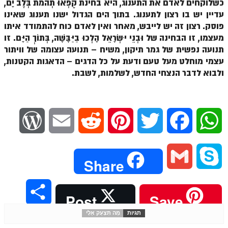
כשלוקחים לאדם את התענוג, היא בחינת קָפְאוּ תְהֹמֹת בְּלֶב יָם,
עדיין יש בו רצון לתענוג. בתוך הים הגדול ישנו תענוג שאינו
הזוהר הקדוש משפטים מתקדמים
פוסק. רצון זה יש לייבש, מאחר ואין לאדם כוח להתמודד איתו
הזוהר הקדוש תרומה השקפה
מעצמו, זו הבחינה של וּבְנֵי יִשְׂרָאֵל הָלְכוּ בַיַּבָּשָׁה, בְּתוֹךְ הַיָּם. זו
תנועה נפשית של גמר תיקון, משיח – תנועה עצומה של וויתור
הזוהר הקדוש תרומה מתקדמים
עצמי מוחלט מעל טעם ודעת על כל הדגים – הדאגות הקטנות,
ולבוא לדבר הנצחי החדש, לשלמות, לשבת.
הזוהר הקדוש ספרא דצניעותא
הזוהר הקדוש תצווה השקפה
הזוהר הקדוש תצווה מתקדמים
W
E
R
P
T
F
W
ספר הזוהר הקדוש כי תשא השקפה
o
m
e
i
w
a
h
ספר הזוהר הקדוש כי תשא מתקדמים
G
S
Share
ספר הזוהר הקדוש ויקהל השקפה
r
a
d
n
i
c
a
m
k
ספר הזוהר הקדוש ויקהל מתקדמים
S
Post
Save
d
i
d
t
t
e
t
a
y
ספר הזוהר הקדוש פיקודי מתחילים
תגיות
מַה תִּצְעַק אֵלָי
h
P
l
i
e
t
b
s
ספר הזוהר הקדוש פיקודי מתקדמים