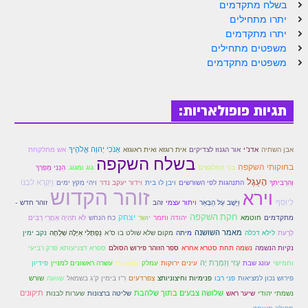
בשלח מתקדמים
לאתר הבית
יתרו מתחילים
הרב אדם סיני
יתרו מתקדמים
משפטים מתחילים
לבלוג הרב
משפטים מתקדמים
לאתר ספר הרב
לדף היומי בתע"ס
תגיות פופולאריות:
הזמן סט זוהר
אָנֹכִי יְהוָה אֱלֹהֶיךָ
אבן השתיה
אדנ"י
אור הגנוז לצדיקים
אית רוגזא ואית ראוגזא
אש מתלקחת
הזמן סט זוהר
בשלח השקפה
בחוקותי השקפה
בני הפלגשים
גוג ומגוג.
הִנְנִי מַפְרְךָ
הָעֵגֶל
וידור יעקב נדר
וַיִּקְרָא לִבְנוֹ
וְהִרְבִּיתִךָ
התנהגות לפי השורשים
ויבן לו בית
ויהי מִקץ ימים
ספרים להורדה
זוהר הקדוש
וירא
לְיוֹסֵף
וַיֵּשֶׁב עַל הַבְּאֵר
זוהר חדש -
ויתור עצמי
זהב
מנוע חיפוש בכתבי בעל הסולם
חקת השקפה
יצחק
מתקדמים
חוטמא
יהודה ותמר
יושר
לֹא תִהְיֶה אַחֲרֵי רַבִּים
כח הנחש
לְרָעֹת
מאמר השושנה
נַפְתָּלִי אַיָּלָה שְׁלֻחָה
נקב ימין
לילא דכלה
מיתה
מקום שלא שולט בו ס"א
חנות ספרים
נקיות הנשמה
נשמה תחת סטרא אחרא
ספר הזוהר פירוש הסולם
ספרא דצניעותא פרק רביעי
עונג שבת
עָזִּי וְזִמְרָת יָהּ
עמלק
פידיון
וחמישי
עינים ירוקות
עצמאות
עשרה ראשונים למניין
שוועה
פירוש נכון למציאות
פני רבו
פנימיות וחיצוניותצ
צפרדעים
ר"ז בימין ק"ג בשמאל
שורש
שלושה צבעים בתוך שלהבת
תיקונים
נשמתי יהודי
שיער ראש
שליטה ברצונות
שערות לבנות