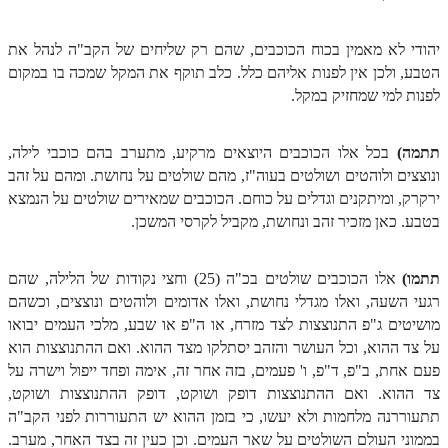
הזוהר הקדוש ויחי מתקדמים
ספר הזוהר – שמות
יהודי לא מאמין בכוח הכוכבים, שהם רק שליחים של הקב"ה לנהל את
הטבע, ולכן אין לפנות אליהם כלל. כלב תוקף את המקל שמכה בו במקום
הזוהר הקדוש שמות מתחילים
לפנות למי שמחזיק במקל.
הזוהר הקדוש שמות מתקדמים
הזוהר הקדוש וארא מתחילים
תתמה)
בכל אלו הכוכבים היוצאים מרקיע, מתערב בהם כוכבי לילה,
ונוצצים ולוהטים ושולטים בעוה"ז, מהם שולטים על נחושת. ומהם על זהב
הזוהר הקדוש וארא מתקדמים
ירקרק, ומיתקנים וגדלים על כוחם. הכוכבים שמאירים שולטים על הנמצא
בטבע. כאן מזכיר זהב ונחושת, מקביל לקרסי המשכן.
הזוהר הקדוש בא מתחילים
הזוהר הקדוש בא מתקדמים
תתמו)
אלו הכוכבים שולטים בכ"ה (25) וחצי נקודות של הלילה, שהם
הזוהר הקדוש בשלח מתחילים
רגעי השעה, ואלו מגדלי נחושת, ואלו אדומים ולוהטים ונוצצים, וכשהם
מושיטים ג"פ התנוצצות לצד מזרח, או ה"פ או שבע, מלכי העמים יבואו
הזוהר הקדוש בשלח מתקדמים
על צד ההוא, וכל העושר והזהב יסתלקו מצד ההוא. ואם ההתנוצצות הוא
פעם אחת, ב"פ, ד"פ, ו' פעמים, בזה אחר זה, אימה ופחד ייפול וישרה על
הזוהר הקדוש יתרו מתחילים
צד ההוא. ואם ההתנוצצות דופק ושוקט, דופק ההתנוצצות ושוקט,
הזוהר הקדוש יתרו מתקדמים
תתעוררנה מלחמות ולא יעשו, כי בזמן ההוא יש התעוררות לפני הקב"ה
בממוני העולם השולטים על שאר העמים. וכן כעין זה בצד האחר, מערב.
משפטים מתחילים