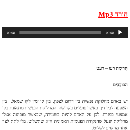
ספר הזוהר תולדות מתקדמים
ספר הזוהר ויצא מתחילים
הורד Mp3
ספר הזוהר ויצא מתקדמים
נגן
00:00
00:00
ספר הזוהר וישלח מתחילים
אודיו
הזוהר הקדוש וישלח מתקדמים
SSSSSSSSSSSSSSSSSSSSSSSSSSSSSSSSS
הזוהר הקדוש וישב מתחילים
הזוהר הקדוש וישב מתקדמים
תְּרוּמָה רעז – ר
עט
הזוהר הקדוש מקץ מתחילים
הכּוֹכָבִים
הזוהר הקדוש מקץ מתקדמים
הזוהר הקדוש ויגש מתחילים
יש באדם מחלוקת נפשית בין דרום לצפון, בין קו ימין לקו שמאל, בין
השפעה לבין דין. כאשר פועלים בקדושה, המחלוקת הנפשית מתאזנת בקו
הזוהר הקדוש ויגש מתקדמים
אמצעי במזרח. לכן על האדם להיות בשמירה, שכאשר מופיעה אצלו
הזוהר הקדוש ויחי מתחילים
מחלוקת יפעל שהנקודה הפנימית האמונית היא שתשלוט, בלי לתת לצד
אחד מהקוים לשלוט.