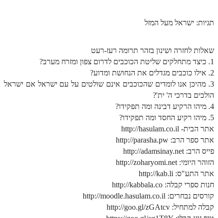
זוהר וילך מתקדמים
תגיות: ישראל מעל המזל
שידור חי
שאלות לחזרה ושינון בזהר תרומה רעז-רעט
תגיות ונושאים
1. כיצד מתחלקים שליטת הכוכבים לדרום צפון ומזרח מערב?
2. אילו כוכבים מגדלים את הנחושת ומדוע?
אודות האתר
3. מהיכן אנו לומדים שהכוכבים אינם שולטים על עם ישראל אם ישראל
הולכים בדרכי ה' ית'?
אודות אתר הזוהר היומי
4. מיהו הרקיע דבינה ומה תפקידו?
אודות בית מדרש הסולם
5. מיהו רקיע החסד ומה תפקידו?
אתר הבית- http://hasulam.co.il
ספר הזוהר
אתר ספר הרב: http://parasha.pw
גדולי ישראל על הזוהר
פייס הרב: http://adamsinay.net
הזוהר היומי: http://zoharyomi.net
אפליקציית ספר הזוהר הקדוש
אתר התע"ס: http://kab.li
חנות ספרי קבלה: http://kabbala.co
הקדשות על דיסקים
קורסים נבחרים: http://moodle.hasulam.co.il
תרומות
קבלה למתחיל: http://goo.gl/zGAtcv