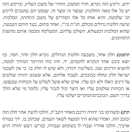
ידוע. ורקיע הזה נקרא, חדר המשכן, החדר של משכן העליון, וברקיע הזה
זוהר נשא למתחילים
יש כל אלו מאה החלונות, שמצד זה ומצד זה, שממנו הם נמשכים לרקיע
הג' שלמטה, והוא אוחז כל אלו הסדרים של משכן התחתון, המלכות.
זוהר נשא למתקדמים
שישה חלונות גדולים מכולם, חג"ת נה"י, ואחד סתום, כנגד חותם הטבעת,
זוהר בהעלותך למתחילים
שהוא המלכות דמנעולא, השולט עליהם, המעלימה ומכסה אותם מהשגת
התחתונים.
זוהר בהעלותך למתקדמים
זוהר שלח לך למתחילים
תתמט)
חלון אחד, משבעה חלונות הגדולים, נקרא חלון זוהר, חסד, ובו
זוהר שלח לך למתקדמים
יוצא כוכב אחד הנקרא לחכמים, יד, וזהו כוח ההיתוך המתיך למטה,
להוציא הדינים שבו, בשליטת יהודה, ולא שיש לו חלק בו, כי אין לשבטי
זוהר קורח למתחילים
ישראל חלק ונחלה בכוכבים, לעבוד אליהם, אלא ששבט יהודה שולטים
על דינים האלו ולא הם עליו. אדם שלא פועל לשלוט על הכוחות שבנפשו,
זוהר קורח למתקדמים
אז הכוחות שולטים עליו ואז היצר יכול לגבור עליו, כלומר מי שלא הולך
חוקת למתחילים
בדרך השם, הכוכבים/המקרים ישלטו עליו.
חוקת מתקדמים
תתנ)
וכשהיטו בני יהודה דרכם מאחר הקב"ה, והלכו לדעת אחר חלון הזה
זוהר בלק למתחילים
וכוכב הזה, ואמרו שהוא היד המנצח לשאר העמים, שכתוב בו, ידך בעורף
אויביך, והלכו אחריו ועבדו לו בשימוש ועבודה, כמ"ש: ויעש יהודה הרע
זוהר בלק למתקדמים