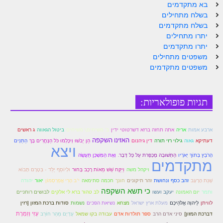
בא מתקדמים
בשלח מתחילים
בשלח מתקדמים
יתרו מתחילים
יתרו מתקדמים
משפטים מתחילים
משפטים מתקדמים
תגיות פופולאריות:
אתה תחזה ברזא דשרטוטי ידין
ארבע אמות
אריה
ב' משיחים\ משיחים
ביטול הגאווה
ג ראשים
האזינו השקפה
גאוה
הֵן יֵבֹשׁוּ וְיִכָּלְמוּ כֹּל הַנֶּחֱרִים בָּךְ
הַתַּנִּים
דעתיקא
גילוי רזי תורה
דין גיהנום
ויצא
הָרֹבֵץ בְּתוֹךְ יְאֹרָיו
הַתְּשׁוּבָה מֶכָפֶּרת עַל כָּל דָּבָר.
וְאֶת הַמִּשְׁכָּן תַּעֲשֶׂה
מתקדמים
ויקהל משה
וַיִּקַּח שֵׁשׁ מֵאוֹת רֶכֶב בָּחוּר
וּלְיוֹסֵף יֻלַּד - בְּטֶרֶם תָּבוֹא
חונך
יאור
יהודה
שְׁנַת הָרָעָב
זהב כסף ונחושת
זהר תיקונים
חכמה סתימאה
י"ב הָרֵי אֲפַרְסְמוֹן
כי תשא השקפה
ותמר
לב טהור ברא לי אלקים
לבושים רוחניים
יום האמונה
יעקב ועשו
נשמות
לוויתן
לַיהוָה אֱלֹהֵיכֶם
מעלת ארץ ישראל
מצחא
נשיאת הפכים
סודות ברכת המזון [רזין
ספר תולדות אדם
עָזִּי וְזִמְרָת
דברכת המזון]
סיני אדם הרב
עבודה בקו שמאל
עֶדְיָם מֵהַר חוֹרֵב