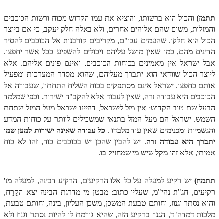
זוהר אחרי מות למתקדמים
תתמז)
והכול הוא ברשותו, והוציא את עמו הקדוש מכוח ורשות הכוכבים
והמזלות, משום שהם אלוהים אחרים, ולא באלה חלק יעקב, כי אם ביוצר
הזוהר הקדוש – קדושים למתחילים
הכול הוא חלקו. שהעמים עכו"ם, מקריבים קורבנות אל הכוכבים להסיר
הזוהר הקדוש – קדושים למתקדמים
הדינים מהם, כמו שאין מושל עליהם ויכולים להשפיע ככל אשר יחפצו.
אבל ישראל אין מאמינים בכוחות הכוכבים, ואינם פונים אליהם, אלא
ספר הזוהר אמור השקפה
ליוצר הכול שוודאי הוא יתברך מעליהם, שהוא מסדר המערכות ומפעיל
אותם כחפצו. ישראל אינם מסתפקים בכוח השליח התחתון, שעבודה אל
ספר הזוהר אמור מתקדמים
הכוכבים היא עבודה זרה, שאין לעבוד אלא להקב"ה ישירות. וכפי שמלמד
הזוהר הקדוש פרשת בהר למתחילים
הבעל שם טוב הקדוש: אין מזל לישראל, דהיינו ישראל מעל המזל שתחת
השמש. ישראל הם מעל המזל בתנאי שמשכילים לוותר על כוחות המדע
הזוהר הקדוש פרשת בהר – מתקדמים
והגשמיות ומפנימים שאין עוד מלבדו .
כל עבודה שאינה ישירות למען שמו
זוהר בחוקותי למתחילים
יתברך היא עבודה זרה
. יש להבין שהכן יש בכוכבים כוח, זהו לא כוח
אמיתי, אלא זהו מקל שיש מי שמחזיק בו.
זוהר הקדוש בחוקותי למתקדמים
ספר הזוהר – במדבר
תתמח)
יש רקיע למעלה על כל אלו הרקיעים, הרקיע דבינה, למעלה מז'
רקיעים, חג"ת נהי"מ, שעליו כתוב: מבטן מי מדרגת הבינה יצא הקָרַח,
זוהר במדבר מתחילים
והוא נסתר וגנוז, וחותם טבעת המשכן, משכן העליון, בינה, וחותם טבעת,
זוהר במדבר מתקדמים
מלכות דמדה"ד, הגנוז ברקיע הזה, שהיא גורמת לו להיות נסתר וגנוז ולא