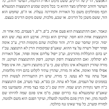
האמצעי, הו"ק של הרקיע, ששם מקום הארת החכמה, העושר והזהב, כל
העושר והזהב יסתלקו מצד ההוא כי בכל מקום שמגיע התנוצצות המנעולא
ספר הזוהר – ויקרא
תכף מסתלקים משם כל האורות והמדרגה ננעלת. או ה"פ, שחמש הוא
ספר הזוהר הקדוש זוהר ויקרא השקפה
הוד, ששם משכן כל הדינים. או שבע, מלכות, ששם מקום הדינים בעצם.
ספר הזוהר הקדוש זוהר ויקרא מתקדמים
ונאמר, ואם ההתנוצצות הוא פעם אחת, ב"פ, ד"פ, ו' פעמים, בזה אחר זה.
זוהר צו מתחילים
התנוצצות אחת הוא חסד. שתיים הוא גבורה. ארבע הוא נצח. שש הוא
יסוד. וכיוון שחסר שם ת"ת, והוד ומלכות שהם מקומות הדין, ע"כ אימה
זוהר צו מתקדמים
ופחד ייפול וישרה על צד ההוא, שאע"פ שמקומות הדין לא התנוצצו, עכ"ז
פרשת שמיני מתחילים
יש בהם התכללות מהדינים, וע"כ ייפול עליהם אימה ופחד, אבל האורות
לא יסתלקו. ואם ההתנוצצות דופק ושוקט, דופק ההתנוצצות ושוקט, זה
פרשת שמיני מתקדמים
מורה שהדין דמנעולא אינו נקלט שם, כי ע"כ מתנוצץ ודועך, וזה אינו מפיל
אפילו פחד ואימה, אלא זה מורה, שהדין עתיד לקלוט בהם ויהיו מלחמות,
ספר הזוהר פרשת תזריע למתחילים
אבל עתה עוד לא נעשו. כי מורה, שיש רק התעוררות לעשות הדין
ספר הזוהר פרשת תזריע למתקדמים
בממונים של העמים, אבל לא עתה. וכן בס"א, בצד מערב, אם התנוצצות
כ"ה וחצי נקודות תגיע שמה. יהיה שם ג"כ כמו בצד מזרח. ומשמיענו בזה
זוהר מצורע מתחילים
שאע"פ שהמנעולא גנוז בדרום וצפון, מ"מ אינו פוגם שמה להיותו שם
זוהר מצורע למתקדמים
למטה מהן, ואין הדין פוגם מלמטה למעלה, ועיקר הפגם הוא משם ולמטה,
למזרח ומערב, כל עוד שאינו גנוז כהלכה.
זוהר אחרי מות למתחילים