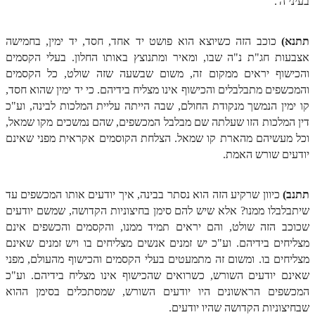
בעיני ה'.
זוהר פנחס למתחילים
זוהר פנחס למתקדמים
תתנא)
כוכב הזה כשיוצא הוא פושט יד אחד, חסד, יד ימין, בחמישה
אצבעות חג"ת נ"ה שבו, ומאיר ומתנוצץ באותו החלון. בעלי הקסמים
ספר הזוהר – דברים
והכישוף יראים ממקום זה, משום שבשעה שזה שולט, כל הקסמים
והמכשפים מתבלבלים והכישוף אינו מצליח בידיהם. כי יד ימין שהוא חסד,
זוהר ואתחנן למתחילים
קו ימין הנמשך מנקודת החולם, שבה הייתה עליית המלכות לבינה, וע"כ
זוהר ואתחנן למתקדמים
דין המלכות הזו שעלתה שם מבלבל המכשפים, שהם נמשכים מקו שמאל,
וכל מעשיהם מהארת קו שמאל. הצלחת הקוסמים אקראית מפני שאינם
זוהר עקב מתחילים
יודעים שורש האמת.
זוהר הקדוש עקב למתקדמים
תתנב)
כיוון שרקיע הזה הוא נסתר בבינה, איך יודעים אותו המכשפים עד
זהר שופטים מתחילים
שיתבלבלו ממנו? אלא שיש להם סימן בחיצוניות הקדושה, שמשם יודעים
זהר שופטים מתקדמים
שכוכב הזה שולט, והם יראים תמיד ממנו, והקסמים והכשפים אינם
מצליחים בידיהם. וע"כ יש זמנים אנשים מצליחים בו ויש זמנים שאינם
זוהר כי תצא מתחילים
מצליחים בו. ומשום זה מתמעטים בעלי הקסמים והכישוף מהעולם, מפני
זוהר כי תצא מתקדמים
שאינם יודעים השורש, כשרואים שהכישוף אינו מצליח בידיהם. וע"כ
המכשפים הראשונים היו יודעים השורש, שמסתכלים בסימן ההוא
זוהר וילך השקפה
שבחיצוניות הקדושה שהיו יודעים.