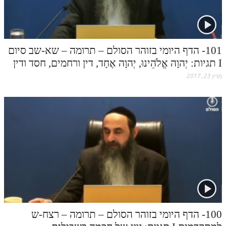
101- הדף היומי בזוהר הסולם – תרומה – שא-שב סיום
I תגיות: יְהוָה אֱלֹהֵינוּ, יְהוָה אֶחָד, דין ורחמים, חסד ודין
מרץ 23, 2017
100- הדף היומי בזוהר הסולם – תרומה – רצח-ש