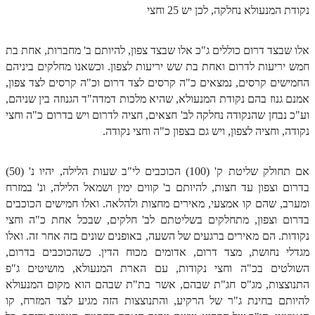
נקודת המנעולא נחלקה, לכן יש 25 וחצי
הזוהר הקדוש משפטים מתקדמים
אלו שבצד דרום כוללים ג"כ אלו שבצד צפון, להיותם ב' מחברות, אחת בת
הזוהר הקדוש תרומה השקפה
חמש יריעות לדרום ואחת בת שש יריעות לצפון. וכשאנו מחלקים ביניהם
הזוהר הקדוש תרומה מתקדמים
החמישים קרסים, נמצאים כ"ה קרסים לצד דרום וכ"ה קרסים לצד צפון,
אמנם גנוז בהם נקודת המנעולא, שהיא מלכות דמדה"ד הגנוזה בין שניהם,
הזוהר הקדוש ספרא דצניעותא
וע"כ נבחן שהנקודה נחלקה לב' חצאים, חציה לדרום ויש בדרום כ"ה וחצי
הזוהר הקדוש תצווה השקפה
נקודה, וחציה לצפון, ויש גם בצפון כ"ה וחצי נקודה.
הזוהר הקדוש תצווה מתקדמים
אם תחולק שליטת ק' (100) הכוכבים לי"ב שעות הלילה, יהיו נ' (50)
ספר הזוהר הקדוש כי תשא השקפה
בדרום וצפון עד חצות, להיותם ב' קווים ימין ושמאל הלילה, ונ' במזרח
ומערב, שהם קו אמצעי, מאירים מחצות ולהלאה. ואלו חמישים הכוכבים
ספר הזוהר הקדוש כי תשא מתקדמים
בדרום וצפון, מתחלקים בשליטתם לב' חלקים, שבכל אחת כ"ה וחצי
ספר הזוהר הקדוש ויקהל השקפה
נקודות. הם מאירים ברגעים של השעה, באופנים שונים בזה אחר זה. ואלו
מגדלי נחושת, מצד דרום, אדומים מכוח הדין. כשהכוכבים בדרום,
ספר הזוהר הקדוש ויקהל מתקדמים
השולטים בכ"ה וחצי נקודות, עם הארת המנעולא, מושיטים ג"פ
התנוצצות, מג"ס חג"ת שבהם, אשר בת"ת שבהם הוא מקום המנעולא
ספר הזוהר הקדוש פיקודי מתחילים
להיותם בחינת ג"ר של הרקיע, והתנוצצות הזה מגיע לצד המזרח, קו
ספר הזוהר הקדוש פיקודי מתקדמים