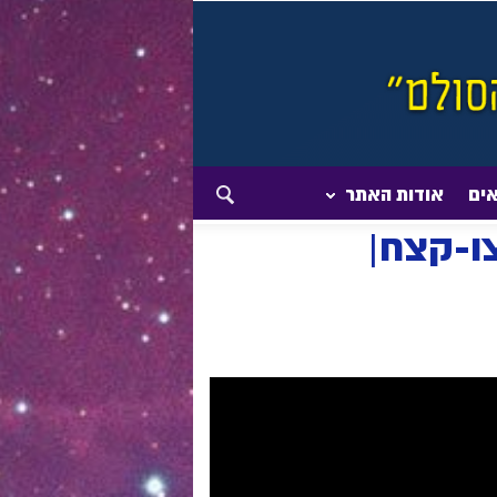
אים
אודות האתר
עור...
ו-קצח|