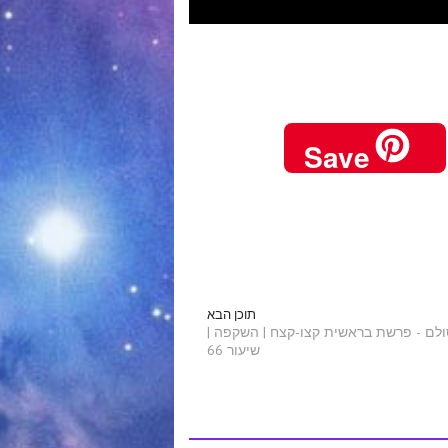
Save
תוכן הבא
ולם - פרשת בראשית קצו-קצח | השקפה |
שיעור 66