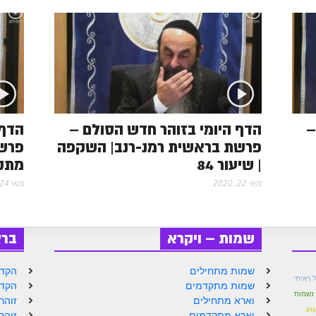
s
s
–
הדף היומי בזוהר חדש הסולם –
הדף 
פרשת בראשית רמנ-רנב| השקפה
פרשת
| שיעור 84
מתקד
מאי 22, 2020
מאי 24, 2020
שמות – ויקרא
בר
שמות מתחילים
הקדמ
ל רָאִיתִי
שמות מתקדמים
הקדמ
 נשמות
וארא מתחילים
זוהר
ִּגְוַע
וארא מתקדמים
זוהר