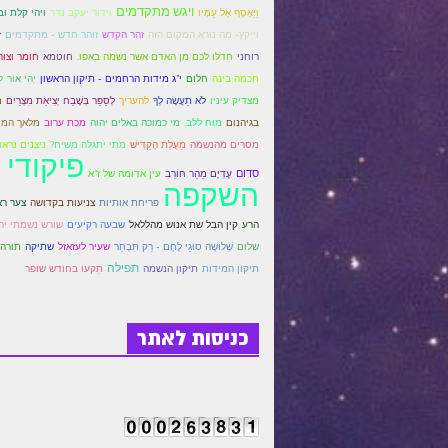
ויגש מתקדמים
וַיֵּאָסֶף אֶל עַמָּיו
וידור יעקב נדר
ויהי קלת ו
וייקץ- מה נורא המקום הזה
זהר הקדש
זוהר חדש - מתקדמים
ז
חִדלו לכם מן האדם אשר נשמה באפו.
רוחני
חוטמא
חומר וצור
חכמה בינה
חלום
י"ג מידות הרחמים - תיקון הראשון
יְהִי אוֹר
ל
מצדיק עיניו
לֹא תַעֲשֶׂה לְךָ
להעריך
לְסַפֵּר בְּשֶׁבַח יְצִיאַת מִצְרַיִם
מ
בגיהנום
מוח ללב.
מי כמוכה באלים יהוה
מכת ערוב
מלאך המו
מסרים מהנשמה
מַעֲלַת הָקַדִּישׁ
מתי יתגלה משיח?
ניצנים נראו
פיקודי
סדום
עֶדְיָם מֵהַר חוֹרֵב
עין אדומה של ז"א
השקפה
פריחת אותיות
צניעות בקדושה
צער רא
שבעה רקיעים
הרע
קין הבל שת אנוש מהללאל
שורש נשמתי יהו
שלום
שְׁלוֹשָׁה סוּגֵי לֶחֶם - רַק תִּבְחַר
שעיר לעזאזל
שתיקה
תורה 
תפילה
תיקון המידות
תיקון הנשמה
תִקעו בחודש שופר
כניסות לאתר