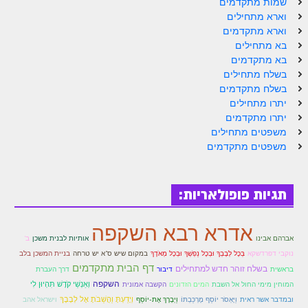
שמות מתקדמים
לאתר הבית
וארא מתחילים
וארא מתקדמים
הרב אדם סיני
בא מתחילים
לבלוג הרב
בא מתקדמים
בשלח מתחילים
לאתר ספר הרב
בשלח מתקדמים
יתרו מתחילים
לדף היומי בתע"ס
יתרו מתקדמים
משפטים מתחילים
הזמן סט זוהר
משפטים מתקדמים
הזמן סט זוהר
ספרים להורדה
תגיות פופולאריות:
מנוע חיפוש בכתבי בעל הסולם
אדרא רבא השקפה
חנות ספרים
אותיות לבנית משכן
אברהם אבינו
ב'
בְּכָל לְבָבְךָ וּבְכָל נַפְשְׁךָ וּבְכָל מְאֹדֶךָ
נוקבי דפרדשקא
במקום שיש ס"א יש טרחה
בניית המשכן בלב
דף הבית מתקדמים
בשלח זוהר חדש למתחילים
בראשית
דיבור
דרך העברת
השקפה
וְאַנְשֵׁי קֹדֶשׁ תִּהְיוּן לִי
המוחין מימי החול אל השבת
המים הזדונים
הקשבה אמונית
ובמדבר אשר ראית
וַיְבָרֶךְ אֶת-יוֹסֵף
וְיָדַעְתָּ וַהֲשֵׁבֹתָ אֶל לְבָבֶךָ
וַיֶּאְסֹר יוֹסֵף מֶרְכַּבְתּוֹ
וישראל אהב