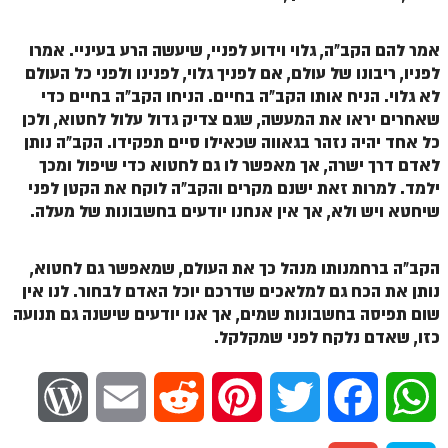
הזוהר הקדוש משפטים מתקדמים
אמר להם הקב"ה, גלוי וידוע לפניי, שיעשה הרע בעיניי. אמרו
לפניו, ריבונו של עולם, אם לפניך גלוי, לפנינו ולפני כל העולם
הזוהר הקדוש תרומה השקפה
לא גלוי. הניח אותו הקב"ה בחיים. הניחו הקב"ה בחיים כדי
הזוהר הקדוש תרומה מתקדמים
שאחרים יראו את המעשה, שגם צדיק גדול עלול לחטוא, ולכן
כל אחד יהיה נזהר בגאווה שכאילו סיים תפקידו. הקב"ה נותן
הזוהר הקדוש ספרא דצניעותא
לאדם דרך ישרה, אך מאפשר לו גם לחטוא כדי שיפול ומכך
הזוהר הקדוש תצווה השקפה
ילמד. למרות זאת ישנם מקרים והקב"ה לוקח את הקטן לפני
שיחטא ויש ולא, אך אין אנחנו יודעים בחשבונות של מעלה.
הזוהר הקדוש תצווה מתקדמים
ספר הזוהר הקדוש כי תשא השקפה
הקב"ה ברחמנותו מנהל כך את העולם, שמאפשר גם לחטוא,
נותן את הכח גם למלאכים שדרכם יוכל האדם לבחור. לנו אין
ספר הזוהר הקדוש כי תשא מתקדמים
שום תפיסה בחשבונות שמים, אך אנו יודעים שישנה גם תנועה
ספר הזוהר הקדוש ויקהל השקפה
כזו, שאדם נלקח לפני שמקלקל.
ספר הזוהר הקדוש ויקהל מתקדמים
W
E
R
P
T
F
W
ספר הזוהר הקדוש פיקודי מתחילים
ספר הזוהר הקדוש פיקודי מתקדמים
o
m
e
i
w
a
h