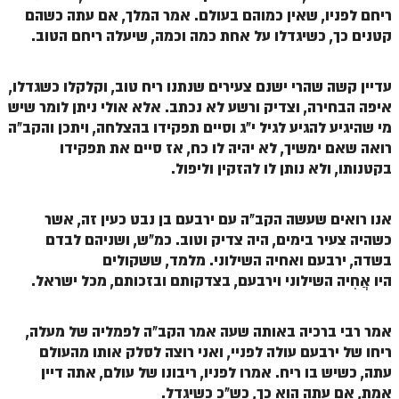
הזוהר הקדוש ויחי מתקדמים
ריחם לפניו, שאין כמוהם בעולם. אמר המלך, אם עתה כשהם
קטנים כך, כשיגדלו על אחת כמה וכמה, שיעלה ריחם הטוב.
ספר הזוהר – שמות
הזוהר הקדוש שמות מתחילים
עדיין קשה שהרי ישנם צעירים שנתנו ריח טוב, וקלקלו כשגדלו,
הזוהר הקדוש שמות מתקדמים
איפה הבחירה, וצדיק ורשע לא נכתב. אלא אולי ניתן לומר שיש
מי שהיגיע להגיע לגיל י"ג וסיים תפקידו בהצלחה, ויתכן והקב"ה
הזוהר הקדוש וארא מתחילים
רואה שאם ימשיך, לא יהיה לו כח, אז סיים את תפקידו
הזוהר הקדוש וארא מתקדמים
בקטנותו, ולא נותן לו להזקין וליפול.
הזוהר הקדוש בא מתחילים
אנו רואים שעשה הקב"ה עם ירבעם בן נבט כעין זה, אשר
הזוהר הקדוש בא מתקדמים
כשהיה צעיר בימים, היה צדיק וטוב. כמ"ש, ושניהם לבדם
בשדה, ירבעם ואחיה השילוני. מלמד, ששקולים
הזוהר הקדוש בשלח מתחילים
היו אֲחִיה השילוני וירבעם, בצדקותם ובזכותם, מכל ישראל.
הזוהר הקדוש בשלח מתקדמים
אמר רבי ברכיה
באותה שעה אמר הקב"ה לפמליה של מעלה,
הזוהר הקדוש יתרו מתחילים
ריחו של ירבעם עולה לפניי, ואני רוצה לסלק אותו מהעולם
הזוהר הקדוש יתרו מתקדמים
עתה, כשיש בו ריח. אמרו לפניו, ריבונו של עולם, אתה דיין
אמת, אם עתה הוא כך, כש"כ כשיגדל.
משפטים מתחילים