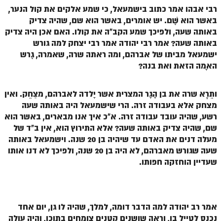
ספר הזוהר תולדות מתקדמים
רבי אבהו אמר כתוב בישמעאל, כי שמע אלקים את קול הנער,
באשר הוא שָׁם. יש אומרים, באשר הוא שם, שהיה צדיק
ספר הזוהר ויצא מתחילים
באותה שעה, ולפיכך שמע הקב"ה את קולו. האם אכן היה צדיק
ספר הזוהר ויצא מתקדמים
באותה שעה? אמר רבי יהודה אמר רבי יצחק למה גורש
ישמעאל מביתו של אברהם, ומה ראתה שרה, שאמרה, גָרש
ספר הזוהר וישלח מתחילים
האָמה הזאת ואת בנה?
הזוהר הקדוש וישלח מתקדמים
ותֵרֶא שרה את בן הָגָר המצרית אשר יָלדה לאברהם, מצַחֵק. ואין
הזוהר הקדוש וישב מתחילים
מצחק אלא בעבודה זרה. הרי שישמעאל היה באותה שעה
הזוהר הקדוש וישב מתקדמים
רשע, שהיה עובד עבודה זרה. א"כ איך אנו מבארים, באשר הוא
שם, שהיה צדיק באותה שעה? אלא התירוץ הוא, אין ב"ד של
הזוהר הקדוש מקץ מתחילים
מעלה דנים את האדם עד שיהיה בן 20 שנה. וישמעאל באותה
הזוהר הקדוש מקץ מתקדמים
שעה שגורש מאברהם, לא היה בן 20 שנה, ולפיכך לא דנו אותו
שעדיין הוחזקה חפותו.
הזוהר הקדוש ויגש מתחילים
הזוהר הקדוש ויגש מתקדמים
הזוהר הקדוש ויחי מתחילים
אמר רב יהודה למה הדבר דומה, למלך, שהיה לו גן, יום אחד
נכנס לטייל בו, וראה שושנים קטנים צומחים בתוכו, והיה עולה