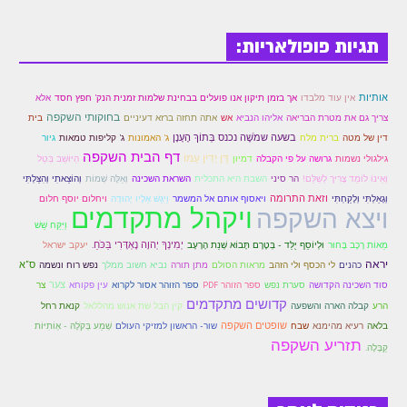
זוהר נשא למתחילים
תגיות פופולאריות:
זוהר נשא למתקדמים
זוהר בהעלותך למתחילים
אותיות
אין עוד מלבדו
אך בזמן תיקון אנו פועלים בבחינת שלמות זמנית הנק' חפץ חסד
אלא
בחוקותי השקפה
בית
צריך גם את מטרת הבריאה
אליהו הנביא
אש
אתה תחזה ברזא דעיניים
זוהר בהעלותך למתקדמים
דין של מטה
בשעה שמֹשֶׁה נכנס בְּתוֹךְ הֶעָנָן
גיור
ברית מלח
ג' האמונות
ג' קליפות טמאות
זוהר שלח לך למתחילים
דף הבית השקפה
דָּן יָדִין עַמּוֹ
גילגולי נשמות
דמיון
גרושה על פי הקבלה
הַיּוֹשֵׁב בְּטַל
וְאֵלֶּה שְׁמוֹת
וְאֵינוֹ לוֹמֵד צָרִיך לְשַׁלֵּם!
הר סיני
השבת היא התכלית
השראת השכינה
וְהוֹצֵאתִי וְהִצַּלְתִּי
זוהר שלח לך למתקדמים
וזאת התרומה
ויאסוף אותם אל המשמר
וַיִּגַּשׁ אֵלָיו יְהוּדָה
וְגָאַלְתִּי וְלָקַחְתִּי
ויחלום יוסף חלום
ויקהל מתקדמים
ויצא השקפה
זוהר קורח למתחילים
וַיִּקַּח שֵׁשׁ
מֵאוֹת רֶכֶב בָּחוּר
יְמִינְךָ יְהוָה נֶאְדָּרִי בַּכֹּחַ.
יעקב ישראל
וּלְיוֹסֵף יֻלַּד - בְּטֶרֶם תָּבוֹא שְׁנַת הָרָעָב
זוהר קורח למתקדמים
יראה
נפש רוח ונשמה
ס"א
כהנים
לי הכסף ולי הזהב
מראות הסולם
מתן תורה
נביא חשוב ממלך
סערת נפש
צער
סוד השכינה הקדושה
ספר הזוהר PDF
ספר הזוהר אסור לקרוא
עין פקוחא
צר
חוקת למתחילים
קדושים מתקדמים
קין הבל שת אנוש מהללאל
הרע
קבלה הארה והשפעה
קנאת רחל
חוקת מתקדמים
שופטים השקפה
בלאה
רעיא מהימנא
שבח
שור- הראשון למזיקי העולם
שְׁמַע בְּקֹלָהּ - אְוֹתִיּוֹת
תזריע השקפה
קַבָּלָה.
זוהר בלק למתחילים
זוהר בלק למתקדמים